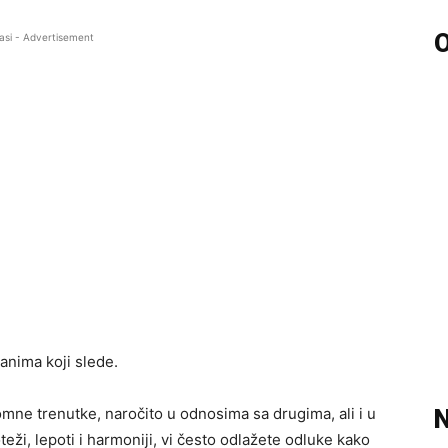
O
asi - Advertisement
nima koji slede.
mne trenutke, naročito u odnosima sa drugima, ali i u
N
eži, lepoti i harmoniji, vi često odlažete odluke kako