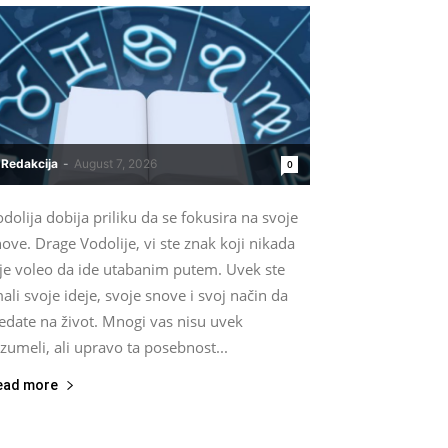
Redakcija
-
August 7, 2026
0
dolija dobija priliku da se fokusira na svoje
ove. Drage Vodolije, vi ste znak koji nikada
ije voleo da ide utabanim putem. Uvek ste
ali svoje ideje, svoje snove i svoj način da
edate na život. Mnogi vas nisu uvek
zumeli, ali upravo ta posebnost...
ead more