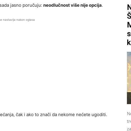
 sada jasno poručuju:
neodlučnost više nije opcija
.
se nastavlja nakon oglasa
M
s
k
N
ećanja, čak i ako to znači da nekome nećete ugoditi.
tr
z