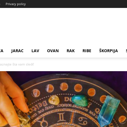
a
Privacy policy
CA
JARAC
LAV
OVAN
RAK
RIBE
ŠKORPIJA
znajte šta vam sledi!