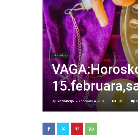
Horoskop
VAGA:Horosk
15.februara,sa
By
Redakcija
-
February 4, 2026
518
0