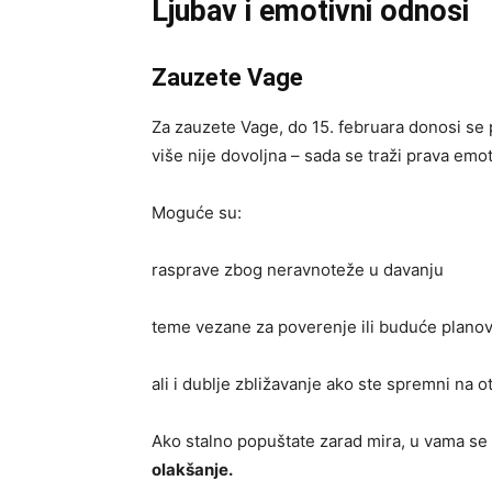
Ljubav i emotivni odnosi
Zauzete Vage
Za zauzete Vage, do 15. februara donosi se
više nije dovoljna – sada se traži prava em
Moguće su:
rasprave zbog neravnoteže u davanju
teme vezane za poverenje ili buduće plano
ali i dublje zbližavanje ako ste spremni na 
Ako stalno popuštate zarad mira, u vama se
olakšanje.