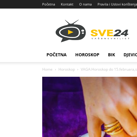
Početna
Kontakt
O nama
Pravila i Uslovi korištenj
Sve
24
POČETNA
HOROSKOP
BIK
DJEVI
Home
Horoskop
VAGA:Horoskop do 15.februara,sa