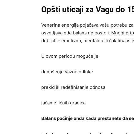
Opšti uticaji za Vagu do 1
Venerina energija pojačava vašu potrebu za 
osvetljava gde balans ne postoji. Mnogi prip
dobijali – emotivno, mentalno ili čak finansij
U ovom periodu moguće je:
donošenje važne odluke
prekid ili redefinisanje odnosa
jačanje ličnih granica
Balans počinje onda kada prestanete da se