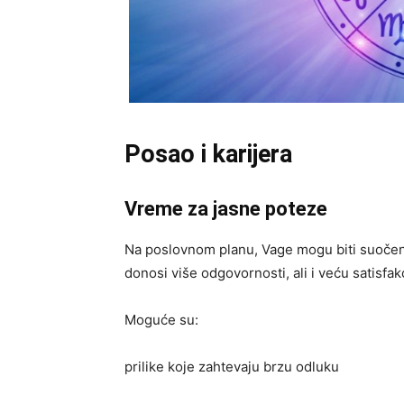
Posao i karijera
Vreme za jasne poteze
Na poslovnom planu, Vage mogu biti suočene
donosi više odgovornosti, ali i veću satisfakc
Moguće su:
prilike koje zahtevaju brzu odluku