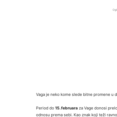
Ogl
Vaga je neko kome slede bitne promene u da
Period do
15. februara
za Vage donosi prelo
odnosu prema sebi. Kao znak koji teži ravnot