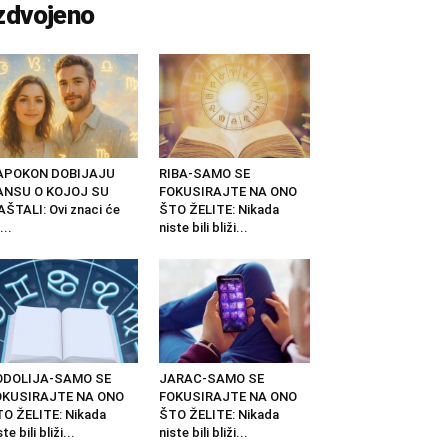
zdvojeno
APOKON DOBIJAJU
RIBA-SAMO SE
ANSU O KOJOJ SU
FOKUSIRAJTE NA ONO
ŠTALI: Ovi znaci će
ŠTO ŽELITE: Nikada
...
niste bili bliži...
ODOLIJA-SAMO SE
JARAC-SAMO SE
OKUSIRAJTE NA ONO
FOKUSIRAJTE NA ONO
O ŽELITE: Nikada
ŠTO ŽELITE: Nikada
ste bili bliži...
niste bili bliži...