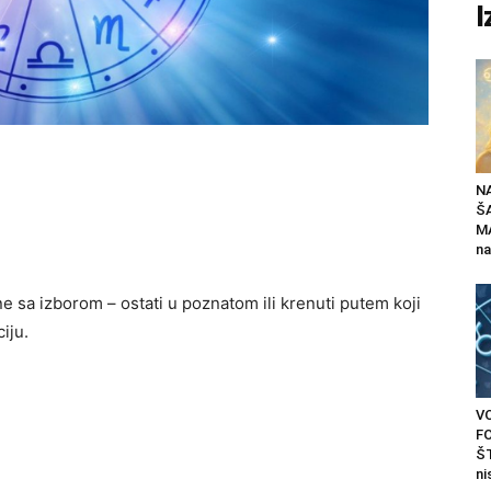
I
N
Š
MA
na
 sa izborom – ostati u poznatom ili krenuti putem koji
iju.
V
F
ŠT
ni