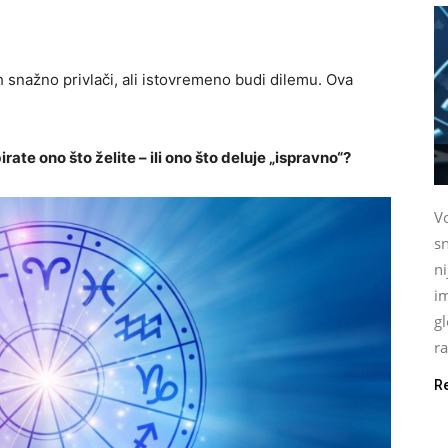
snažno privlači, ali istovremeno budi dilemu. Ova
birate ono što želite – ili ono što deluje „ispravno“?
Vo
sn
n
im
gl
ra
R