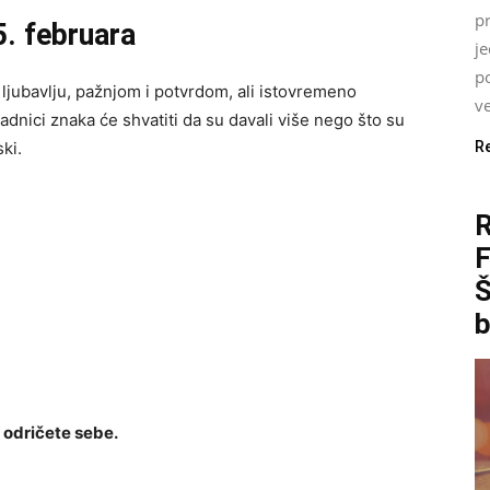
pr
5. februara
j
p
ljubavlju, pažnjom i potvrdom, ali istovremeno
ve
adnici znaka će shvatiti da su davali više nego što su
ski.
R
Š
b
 odričete sebe.