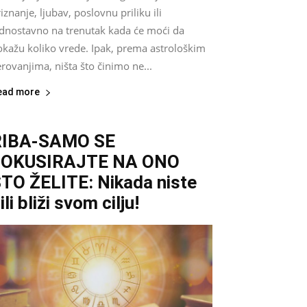
iznanje, ljubav, poslovnu priliku ili
ednostavno na trenutak kada će moći da
okažu koliko vrede. Ipak, prema astrološkim
rovanjima, ništa što činimo ne...
ead more
RIBA-SAMO SE
FOKUSIRAJTE NA ONO
TO ŽELITE: Nikada niste
ili bliži svom cilju!