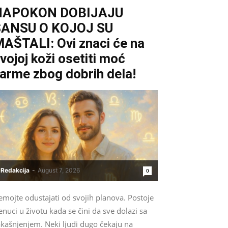
NAPOKON DOBIJAJU
ŠANSU O KOJOJ SU
AŠTALI: Ovi znaci će na
vojoj koži osetiti moć
arme zbog dobrih dela!
Redakcija
-
August 7, 2026
0
emojte odustajati od svojih planova. Postoje
enuci u životu kada se čini da sve dolazi sa
akašnjenjem. Neki ljudi dugo čekaju na