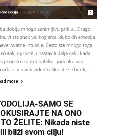
Redakcija
-
August 7, 2026
0
iba dobija mnogo zanimljivu priliku. Drage
be, vi ste znak velikog srca, dubokih emocija
neverovatne intuicije. Često ste mnogo toga
ećutali, oprostili i nastavili dalje čak i kada
s je nešto iznutra bolelo. Ljudi oko vas
žda nisu uvek videli koliko ste se borili,...
ead more
VODOLIJA-SAMO SE
FOKUSIRAJTE NA ONO
TO ŽELITE: Nikada niste
ili bliži svom cilju!