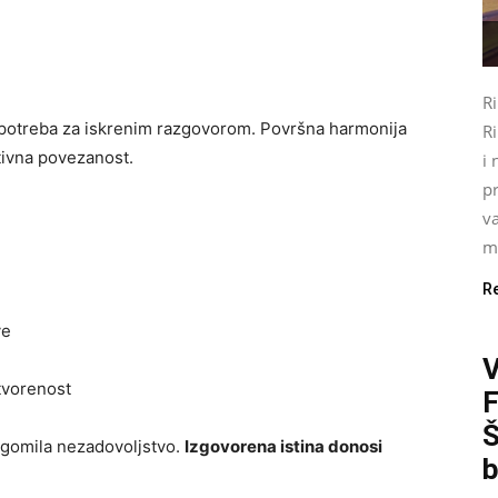
R
 potreba za iskrenim razgovorom. Površna harmonija
Ri
otivna povezanost.
i 
pr
va
mo
R
ve
otvorenost
Š
 gomila nezadovoljstvo.
Izgovorena istina donosi
b