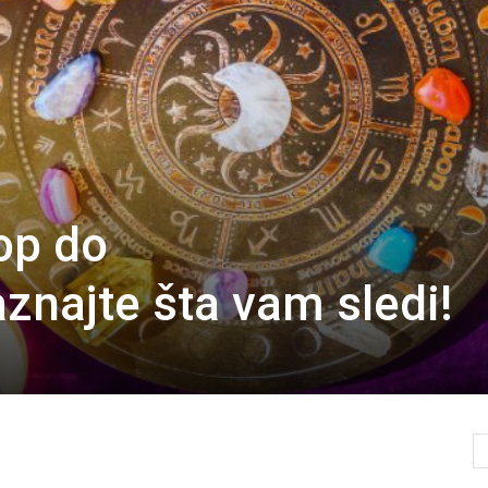
op do
znajte šta vam sledi!