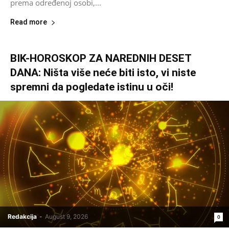
prema određenoj osobi,...
Read more
BIK-HOROSKOP ZA NAREDNIH DESET
DANA: Ništa više neće biti isto, vi niste
spremni da pogledate istinu u oči!
Redakcija
-
August 9, 2026
0