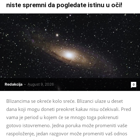
niste spremni da pogledate istinu u oči!
Redakcija
-
August 9, 2026
0
Blizancima se okreće kolo sreće. Blizanci ulaze u deset
dana koji mogu doneti preokret kakav nisu očekivali. Pred
vama je period u kojem će se mnogo toga pokrenuti
gotovo istovremeno. Jedna poruka može promeniti vaše
raspoloženje, jedan razgovor može promeniti vaš odnos