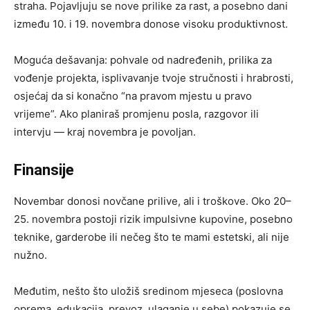
straha. Pojavljuju se nove prilike za rast, a posebno dani
između 10. i 19. novembra donose visoku produktivnost.
Moguća dešavanja: pohvale od nadređenih, prilika za
vođenje projekta, isplivavanje tvoje stručnosti i hrabrosti,
osjećaj da si konačno “na pravom mjestu u pravo
vrijeme”. Ako planiraš promjenu posla, razgovor ili
intervju — kraj novembra je povoljan.
Finansije
Novembar donosi novčane prilive, ali i troškove. Oko 20–
25. novembra postoji rizik impulsivne kupovine, posebno
teknike, garderobe ili nečeg što te mami estetski, ali nije
nužno.
Međutim, nešto što uložiš sredinom mjeseca (poslovna
oprema, edukacija, prevoz, ulaganje u sebe) pokazuje se