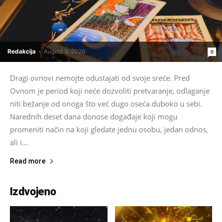
Redakcija
-
August 9, 2026
0
Dragi ovnovi nemojte odustajati od svoje sreće. Pred
Ovnom je period koji neće dozvoliti pretvaranje, odlaganje
niti bežanje od onoga što već dugo oseća duboko u sebi.
Narednih deset dana donose događaje koji mogu
promeniti način na koji gledate jednu osobu, jedan odnos,
ali i...
Read more
Izdvojeno