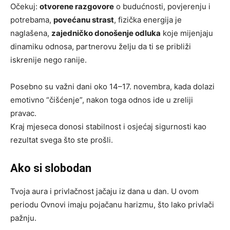
Očekuj:
otvorene razgovore
o budućnosti, povjerenju i
potrebama,
povećanu strast
, fizička energija je
naglašena,
zajedničko donošenje odluka
koje mijenjaju
dinamiku odnosa, partnerovu želju da ti se približi
iskrenije nego ranije.
Posebno su važni dani oko 14–17. novembra, kada dolazi
emotivno “čišćenje”, nakon toga odnos ide u zreliji
pravac.
Kraj mjeseca donosi stabilnost i osjećaj sigurnosti kao
rezultat svega što ste prošli.
Ako si slobodan
Tvoja aura i privlačnost jačaju iz dana u dan. U ovom
periodu Ovnovi imaju pojačanu harizmu, što lako privlači
pažnju.