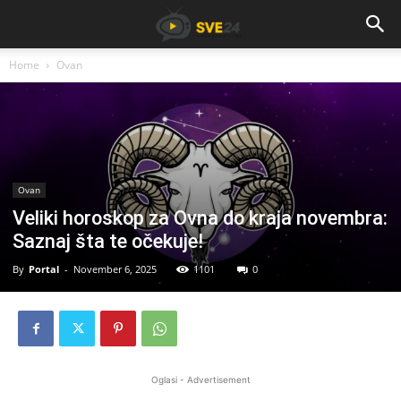
Home
Ovan
Ovan
Veliki horoskop za Ovna do kraja novembra:
Saznaj šta te očekuje!
By
Portal
-
November 6, 2025
1101
0
Oglasi - Advertisement