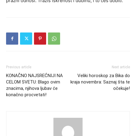
prazni odnosi. Tražiš iskrenost i dubinu, i to ćeš dobiti.
Previous article
Next article
KONAČNO NAJSREĆNIJI NA
Veliki horoskop za Bika do
CELOM SVETU: Blago ovim
kraja novembra: Saznaj šta te
znacima, njihova ljubav će
očekuje!
konačno procvetati!