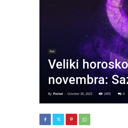
Rak
Veliki horosk
novembra: Saz
By
Portal
-
October 30, 2025
2455
0