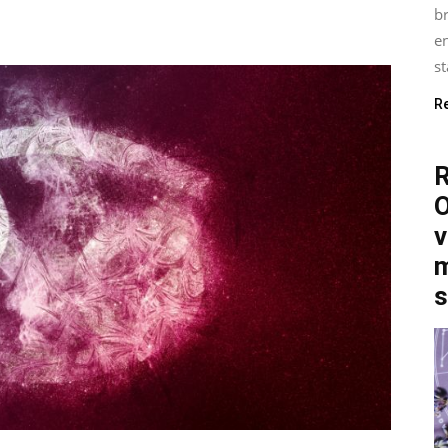
b
e
st
R
O
v
m
s