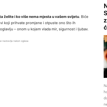
S
šta želite i ko više nema mjesta u vašem svijetu
. Biće
z
vi koji prihvate promjene i otpuste ono što ih
ć
glavlju – onom u kojem vlada mir, sigurnost i ljubav.
se nastavlja nakon oglasa
N
h
do
n