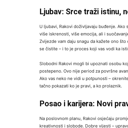
Ljubav: Srce traži istinu, ne
U ljubavi, Rakovi doživljavaju buđenje. Ako
više iskrenosti, više emocija, ali i suočavanj
Zvijezde vam daju snagu da kažete ono što o
se čistite – i to je proces koji vas vodi ka ist
Slobodni Rakovi mogli bi upoznati osobu koja
postepeno. Ovo nije period za površne avant
Ako vas neko ne vidi u potpunosti – okrenite
tačno pokazati ko je pravi, a ko prolaznik.
Posao i karijera: Novi pra
Na poslovnom planu, Rakovi osjećaju promje
kreativnosti i slobode. Dobre vijesti – upra