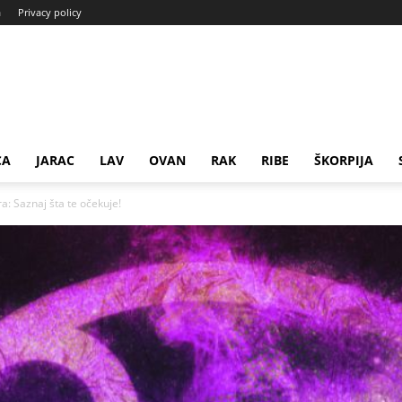
a
Privacy policy
CA
JARAC
LAV
OVAN
RAK
RIBE
ŠKORPIJA
a: Saznaj šta te očekuje!