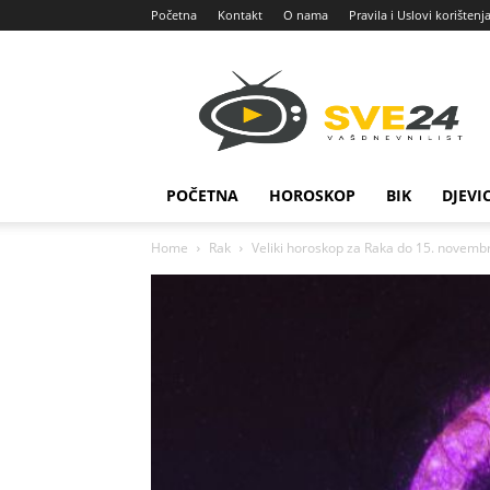
Početna
Kontakt
O nama
Pravila i Uslovi korištenj
Sve
24
POČETNA
HOROSKOP
BIK
DJEVI
Home
Rak
Veliki horoskop za Raka do 15. novembr