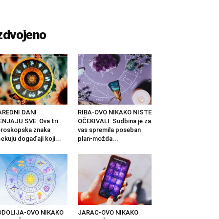
zdvojeno
AREDNI DANI
RIBA-OVO NIKAKO NISTE
NJAJU SVE: Ova tri
OČEKIVALI: Sudbina je za
roskopska znaka
vas spremila poseban
ekuju događaji koji...
plan-možda...
ODOLIJA-OVO NIKAKO
JARAC-OVO NIKAKO