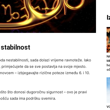
I
 stabilnost
N
oda nestabilnosti, sada dolazi vrijeme ravnoteže. Iako
ME
ho
 primjećujete da se sve postavlja na svoje mjesto.
oč
novcem – izbjegavajte rizične poteze između 6. i 10.
nešto što donosi dugoročnu sigurnost – ovo je pravi
ilnošću sada ima podršku svemira.
V