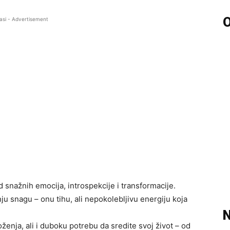
O
asi - Advertisement
 snažnih emocija, introspekcije i transformacije.
ju snagu – onu tihu, ali nepokolebljivu energiju koja
N
enja, ali i duboku potrebu da sredite svoj život – od