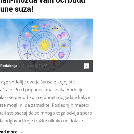
une suza!
Redakcija
-
August 6, 2026
0
age vodolije ovo je šansa o kojoj ste
aštale. Pred pripadnicima znaka Vodolije
lazi se period koji će doneti događaje kakve
ste mogli ni da zamislite. Poslednjih meseci
ali ste osećaj da se mnogo toga odvija sporo
da odgovori koje tražite nikako ne dolaze....
ead more