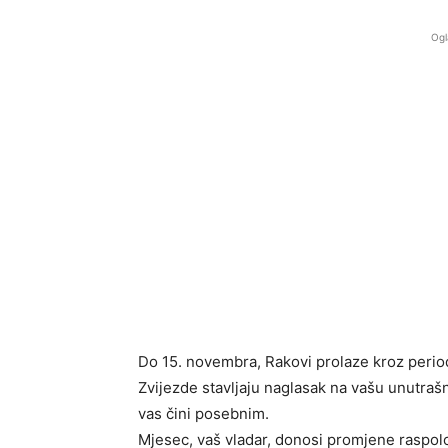
Ogl
Do 15. novembra, Rakovi prolaze kroz period
Zvijezde stavljaju naglasak na vašu unutrašn
vas čini posebnim.
Mjesec, vaš vladar, donosi promjene raspolož