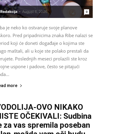
Redakcija
-
August 6, 2026
0
ba je neko ko ostvaruje svoje planove
skoro. Pred pripadnicima znaka Ribe nalazi se
riod koji će doneti događaje o kojima ste
go maštali, ali u koje ste polako prestali da
rujete. Poslednjih meseci prolazili ste kroz
ojne uspone i padove, često se pitajući
da...
ead more
VODOLIJA-OVO NIKAKO
ISTE OČEKIVALI: Sudbina
e za vas spremila poseban
lan-možda vam oči budu