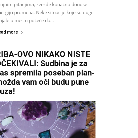
rojnim pitanjima, zvezde konačno donose
nergiju promena. Neke situacije koje su dugo
ajale u mestu počeće da...
ead more
RIBA-OVO NIKAKO NISTE
ČEKIVALI: Sudbina je za
as spremila poseban plan-
ožda vam oči budu pune
uza!