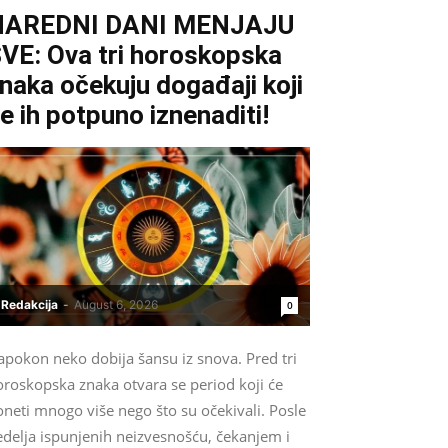
NAREDNI DANI MENJAJU
VE: Ova tri horoskopska
naka očekuju događaji koji
e ih potpuno iznenaditi!
Redakcija
-
August 6, 2026
0
apokon neko dobija šansu iz snova. Pred tri
oroskopska znaka otvara se period koji će
neti mnogo više nego što su očekivali. Posle
edelja ispunjenih neizvesnošću, čekanjem i