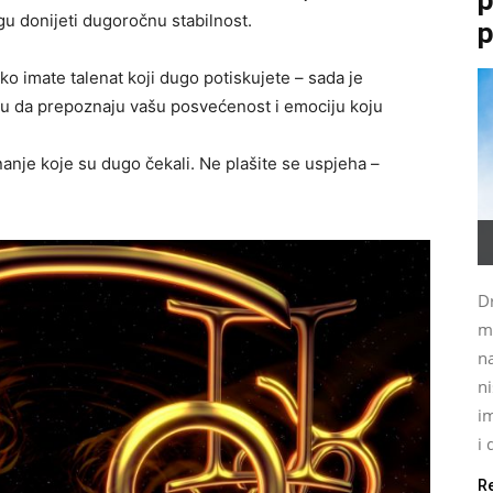
gu donijeti dugoročnu stabilnost.
p
ko imate talenat koji dugo potiskujete – sada je
nju da prepoznaju vašu posvećenost i emociju koju
nanje koje su dugo čekali. Ne plašite se uspjeha –
Dr
m
na
ni
im
i 
R