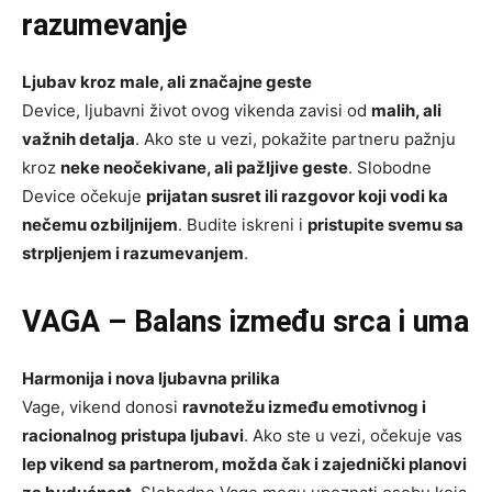
razumevanje
Ljubav kroz male, ali značajne geste
Device, ljubavni život ovog vikenda zavisi od
malih, ali
važnih detalja
. Ako ste u vezi, pokažite partneru pažnju
kroz
neke neočekivane, ali pažljive geste
. Slobodne
Device očekuje
prijatan susret ili razgovor koji vodi ka
nečemu ozbiljnijem
. Budite iskreni i
pristupite svemu sa
strpljenjem i razumevanjem
.
VAGA – Balans između srca i uma
Harmonija i nova ljubavna prilika
Vage, vikend donosi
ravnotežu između emotivnog i
racionalnog pristupa ljubavi
. Ako ste u vezi, očekuje vas
lep vikend sa partnerom, možda čak i zajednički planovi