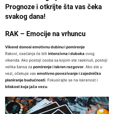
Prognoze
i otkrijte šta vas čeka
svakog dana!
RAK – Emocije na vrhuncu
Vikend donosi emotivnu dubinu i pomirenje
Rakovi, osećanja će biti
intenzivna i duboka
ovog
vikenda. Ako postoji osoba sa kojom ste raskinuli, postoji
velika šansa za
pomirenje i iskren razgovor
. Ako ste u
vezi, očekuje vas
emotivno povezivanje i zajedničko
planiranje budućnosti
. Fokusirajte se na iskrenost i
bliskost koja jača vezu
.