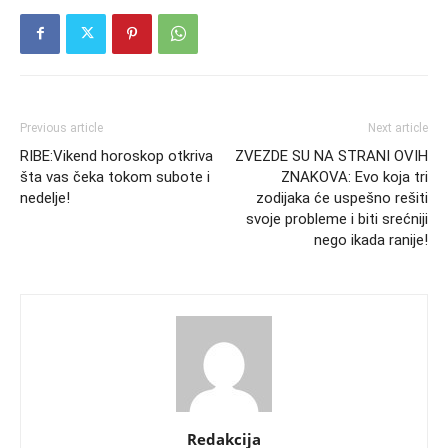
Previous article
Next article
RIBE:Vikend horoskop otkriva
ZVEZDE SU NA STRANI OVIH
šta vas čeka tokom subote i
ZNAKOVA: Evo koja tri
nedelje!
zodijaka će uspešno rešiti
svoje probleme i biti srećniji
nego ikada ranije!
Redakcija