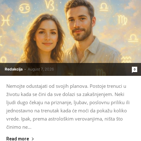
Redakcija
-
August 7, 2026
0
Nemojte odustajati od svojih planova. Postoje trenuci u
životu kada se čini da sve dolazi sa zakašnjenjem. Neki
ljudi dugo čekaju na priznanje, ljubav, poslovnu priliku ili
jednostavno na trenutak kada će moći da pokažu koliko
vrede. Ipak, prema astrološkim verovanjima, ništa što
činimo ne...
Read more