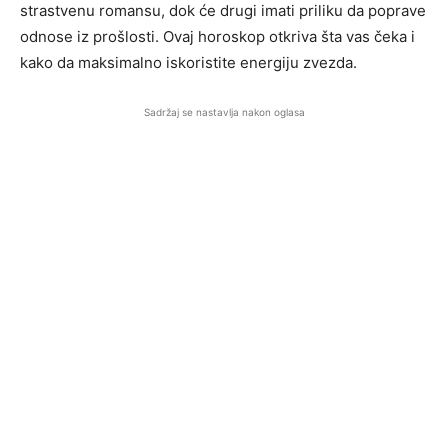
strastvenu romansu, dok će drugi imati priliku da poprave
odnose iz prošlosti. Ovaj horoskop otkriva šta vas čeka i
kako da maksimalno iskoristite energiju zvezda.
Sadržaj se nastavlja nakon oglasa