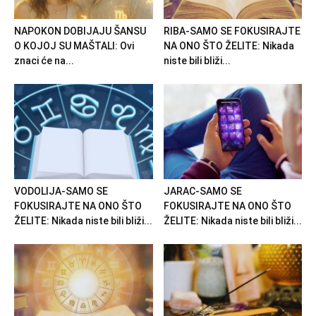
NAPOKON DOBIJAJU ŠANSU
RIBA-SAMO SE FOKUSIRAJTE
O KOJOJ SU MAŠTALI: Ovi
NA ONO ŠTO ŽELITE: Nikada
znaci će na...
niste bili bliži...
VODOLIJA-SAMO SE
JARAC-SAMO SE
FOKUSIRAJTE NA ONO ŠTO
FOKUSIRAJTE NA ONO ŠTO
ŽELITE: Nikada niste bili bliži...
ŽELITE: Nikada niste bili bliži...