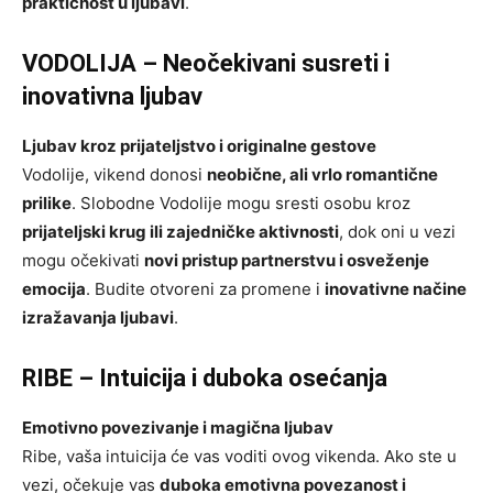
praktičnost u ljubavi
.
VODOLIJA – Neočekivani susreti i
inovativna ljubav
Ljubav kroz prijateljstvo i originalne gestove
Vodolije, vikend donosi
neobične, ali vrlo romantične
prilike
. Slobodne Vodolije mogu sresti osobu kroz
prijateljski krug ili zajedničke aktivnosti
, dok oni u vezi
mogu očekivati
novi pristup partnerstvu i osveženje
emocija
. Budite otvoreni za promene i
inovativne načine
izražavanja ljubavi
.
RIBE – Intuicija i duboka osećanja
Emotivno povezivanje i magična ljubav
Ribe, vaša intuicija će vas voditi ovog vikenda. Ako ste u
vezi, očekuje vas
duboka emotivna povezanost i