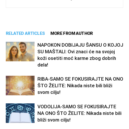
RELATED ARTICLES
MORE FROM AUTHOR
NAPOKON DOBIJAJU ŠANSU O KOJOJ
SU MAŠTALI: Ovi znaci će na svojoj
koži osetiti moć karme zbog dobrih
dela!
RIBA-SAMO SE FOKUSIRAJTE NA ONO
ŠTO ŽELITE: Nikada niste bili bliži
svom cilju!
VODOLIJA-SAMO SE FOKUSIRAJTE
NA ONO ŠTO ŽELITE: Nikada niste bili
bliži svom cilju!