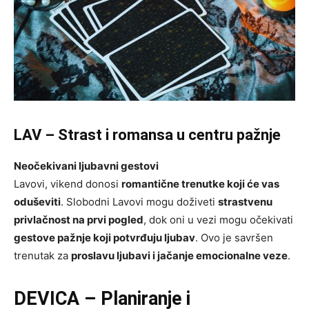
LAV – Strast i romansa u centru pažnje
Neočekivani ljubavni gestovi
Lavovi, vikend donosi
romantične trenutke koji će vas
oduševiti
. Slobodni Lavovi mogu doživeti
strastvenu
privlačnost na prvi pogled
, dok oni u vezi mogu očekivati
gestove pažnje koji potvrđuju ljubav
. Ovo je savršen
trenutak za
proslavu ljubavi i jačanje emocionalne veze
.
DEVICA – Planiranje i