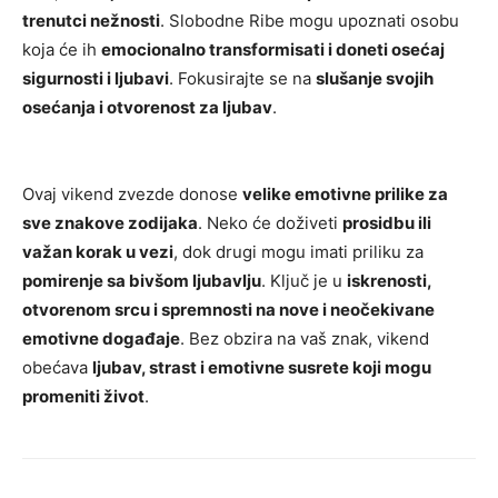
trenutci nežnosti
. Slobodne Ribe mogu upoznati osobu
koja će ih
emocionalno transformisati i doneti osećaj
sigurnosti i ljubavi
. Fokusirajte se na
slušanje svojih
osećanja i otvorenost za ljubav
.
Ovaj vikend zvezde donose
velike emotivne prilike za
sve znakove zodijaka
. Neko će doživeti
prosidbu ili
važan korak u vezi
, dok drugi mogu imati priliku za
pomirenje sa bivšom ljubavlju
. Ključ je u
iskrenosti,
otvorenom srcu i spremnosti na nove i neočekivane
emotivne događaje
. Bez obzira na vaš znak, vikend
obećava
ljubav, strast i emotivne susrete koji mogu
promeniti život
.