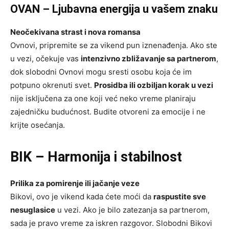
OVAN – Ljubavna energija u vašem znaku
Neočekivana strast i nova romansa
Ovnovi, pripremite se za vikend pun iznenađenja. Ako ste
u vezi, očekuje vas
intenzivno zbližavanje sa partnerom
,
dok slobodni Ovnovi mogu sresti osobu koja će im
potpuno okrenuti svet.
Prosidba ili ozbiljan korak u vezi
nije isključena za one koji već neko vreme planiraju
zajedničku budućnost. Budite otvoreni za emocije i ne
krijte osećanja.
BIK – Harmonija i stabilnost
Prilika za pomirenje ili jačanje veze
Bikovi, ovo je vikend kada ćete moći da
raspustite sve
nesuglasice
u vezi. Ako je bilo zatezanja sa partnerom,
sada je pravo vreme za iskren razgovor. Slobodni Bikovi