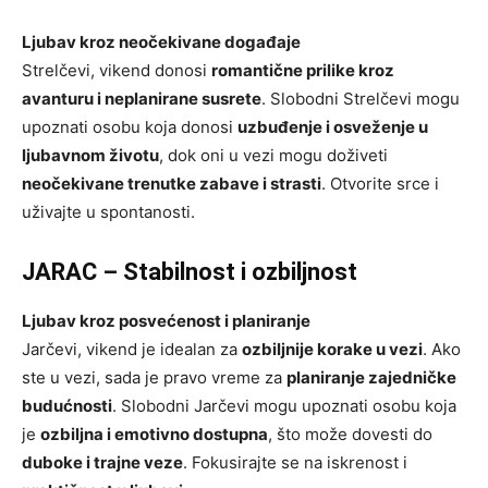
Ljubav kroz neočekivane događaje
Strelčevi, vikend donosi
romantične prilike kroz
avanturu i neplanirane susrete
. Slobodni Strelčevi mogu
upoznati osobu koja donosi
uzbuđenje i osveženje u
ljubavnom životu
, dok oni u vezi mogu doživeti
neočekivane trenutke zabave i strasti
. Otvorite srce i
uživajte u spontanosti.
JARAC – Stabilnost i ozbiljnost
Ljubav kroz posvećenost i planiranje
Jarčevi, vikend je idealan za
ozbiljnije korake u vezi
. Ako
ste u vezi, sada je pravo vreme za
planiranje zajedničke
budućnosti
. Slobodni Jarčevi mogu upoznati osobu koja
je
ozbiljna i emotivno dostupna
, što može dovesti do
duboke i trajne veze
. Fokusirajte se na iskrenost i