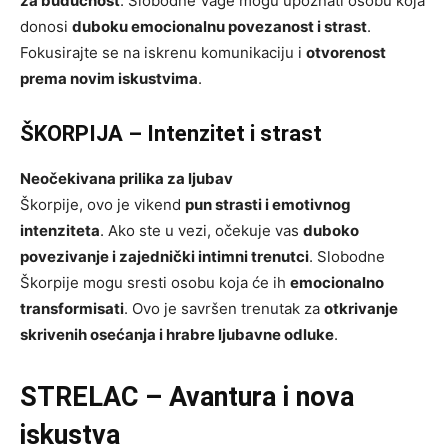
za budućnost
. Slobodne Vage mogu upoznati osobu koja
donosi
duboku emocionalnu povezanost i strast
.
Fokusirajte se na iskrenu komunikaciju i
otvorenost
prema novim iskustvima
.
ŠKORPIJA – Intenzitet i strast
Neočekivana prilika za ljubav
Škorpije, ovo je vikend
pun strasti i emotivnog
intenziteta
. Ako ste u vezi, očekuje vas
duboko
povezivanje i zajednički intimni trenutci
. Slobodne
Škorpije mogu sresti osobu koja će ih
emocionalno
transformisati
. Ovo je savršen trenutak za
otkrivanje
skrivenih osećanja i hrabre ljubavne odluke
.
STRELAC – Avantura i nova
iskustva