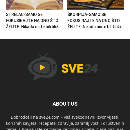
STRELAC-SAMO SE
ŠKORPIJA-SAMO SE
FOKUSIRAJTE NA ONO ŠTO
FOKUSIRAJTE NA ONO ŠTO
ŽELITE: Nikada niste bili bliži...
ŽELITE: Nikada niste bili bliži...
ABOUT US
Dobrodošli na sve24.com – vaš svakodnevni izvor vijesti,
korisnih savjeta, recepata, zdravlja, zanimljivosti i društvenih
tema iz Bosne i Hercegovine, regiona i svijeta. Naša misija je