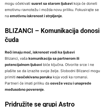
mogu očekivati
susret sa starom ljubavi
koja će doneti
emotivnu ravnotežu i možda novu priliku. Fokusirajte se
na
emotivnu iskrenost i strpljenje
.
BLIZANCI – Komunikacija donosi
čuda
Reči imaju moć, iskrenost vodi ka ljubavi
Blizanci, vaša
komunikacija sa partnerom ili
potencijalnom ljubavi
biće ključna. Otvorite srce i ne
plašite se da izrazite svoje želje. Slobodni Blizanci mogu
primiti
neočekivanu poruku
koja vodi ka romansi.
Partneri će imati priliku da
osveže vezu i unaprede
međusobno poverenje
.
Pridružite se grupi
Astro