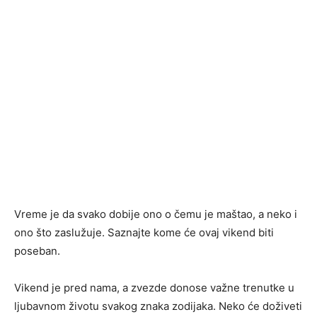
Vreme je da svako dobije ono o čemu je maštao, a neko i
ono što zaslužuje. Saznajte kome će ovaj vikend biti
poseban.
Vikend je pred nama, a zvezde donose važne trenutke u
ljubavnom životu svakog znaka zodijaka. Neko će doživeti