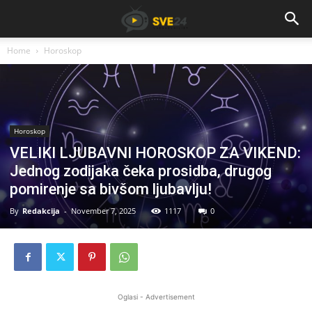
Home
Horoskop
Horoskop
VELIKI LJUBAVNI HOROSKOP ZA VIKEND:
Jednog zodijaka čeka prosidba, drugog
pomirenje sa bivšom ljubavlju!
By
Redakcija
-
November 7, 2025
1117
0
Oglasi - Advertisement