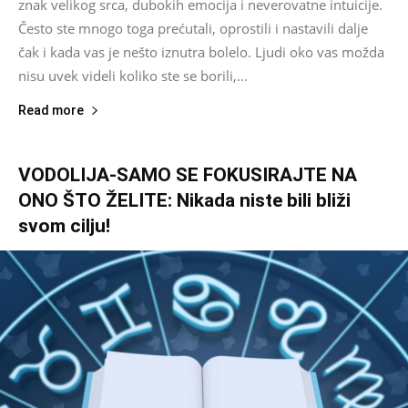
znak velikog srca, dubokih emocija i neverovatne intuicije.
Često ste mnogo toga prećutali, oprostili i nastavili dalje
čak i kada vas je nešto iznutra bolelo. Ljudi oko vas možda
nisu uvek videli koliko ste se borili,...
Read more
VODOLIJA-SAMO SE FOKUSIRAJTE NA
ONO ŠTO ŽELITE: Nikada niste bili bliži
svom cilju!