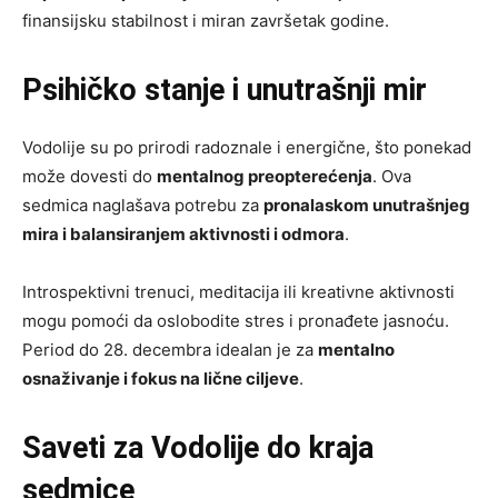
finansijsku stabilnost i miran završetak godine.
Psihičko stanje i unutrašnji mir
Vodolije su po prirodi radoznale i energične, što ponekad
može dovesti do
mentalnog preopterećenja
. Ova
sedmica naglašava potrebu za
pronalaskom unutrašnjeg
mira i balansiranjem aktivnosti i odmora
.
Introspektivni trenuci, meditacija ili kreativne aktivnosti
mogu pomoći da oslobodite stres i pronađete jasnoću.
Period do 28. decembra idealan je za
mentalno
osnaživanje i fokus na lične ciljeve
.
Saveti za Vodolije do kraja
sedmice