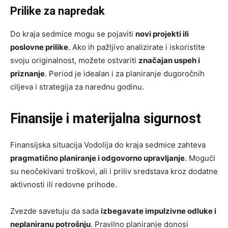
Prilike za napredak
Do kraja sedmice mogu se pojaviti
novi projekti ili
poslovne prilike
. Ako ih pažljivo analizirate i iskoristite
svoju originalnost, možete ostvariti
značajan uspeh i
priznanje
. Period je idealan i za planiranje dugoročnih
ciljeva i strategija za narednu godinu.
Finansije i materijalna sigurnost
Finansijska situacija Vodolija do kraja sedmice zahteva
pragmatično planiranje i odgovorno upravljanje
. Mogući
su neočekivani troškovi, ali i priliv sredstava kroz dodatne
aktivnosti ili redovne prihode.
Zvezde savetuju da sada
izbegavate impulzivne odluke i
neplaniranu potrošnju
. Pravilno planiranje donosi