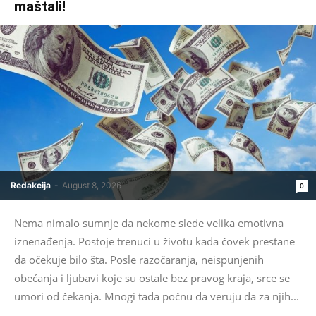
maštali!
Redakcija
-
August 8, 2026
0
Nema nimalo sumnje da nekome slede velika emotivna
iznenađenja. Postoje trenuci u životu kada čovek prestane
da očekuje bilo šta. Posle razočaranja, neispunjenih
obećanja i ljubavi koje su ostale bez pravog kraja, srce se
umori od čekanja. Mnogi tada počnu da veruju da za njih...