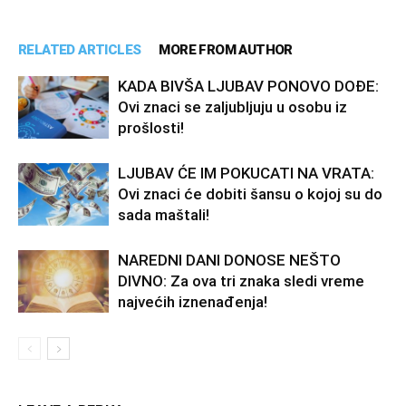
RELATED ARTICLES
MORE FROM AUTHOR
KADA BIVŠA LJUBAV PONOVO DOĐE:
Ovi znaci se zaljubljuju u osobu iz
prošlosti!
LJUBAV ĆE IM POKUCATI NA VRATA:
Ovi znaci će dobiti šansu o kojoj su do
sada maštali!
NAREDNI DANI DONOSE NEŠTO
DIVNO: Za ova tri znaka sledi vreme
najvećih iznenađenja!