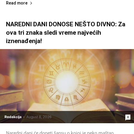
Read more
NAREDNI DANI DONOSE NEŠTO DIVNO: Za
ova tri znaka sledi vreme najvećih
iznenađenja!
Redakcija
-
August 8, 2026
0
Naredni dani će doneti šansu o kojoj je neko maštao.