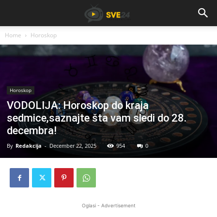
Home
Horoskop
Horoskop
VODOLIJA: Horoskop do kraja
sedmice,saznajte šta vam sledi do 28.
decembra!
By
Redakcija
-
December 22, 2025
954
0
Oglasi - Advertisement