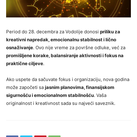
Period do 28. decembra za Vodolije donosi
priliku za
kreativni napredak, emocionalnu stabilnost i lično
osnaživanje
. Ovo nije vreme za površne odluke, već za
promišljene korake, balansiranje aktivnosti i fokus na
praktične ciljeve
.
Ako uspete da sačuvate fokus i organizaciju, nova godina
može započeti sa
jasnim planovima, finansijskom
sigurnošću i emocionalnom stabilnošću
. Vaša
originalnost i kreativnost sada su najveći saveznik.