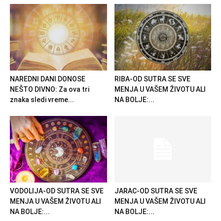
NAREDNI DANI DONOSE
RIBA-OD SUTRA SE SVE
NEŠTO DIVNO: Za ova tri
MENJA U VAŠEM ŽIVOTU ALI
znaka sledi vreme...
NA BOLJE:...
VODOLIJA-OD SUTRA SE SVE
JARAC-OD SUTRA SE SVE
MENJA U VAŠEM ŽIVOTU ALI
MENJA U VAŠEM ŽIVOTU ALI
NA BOLJE:...
NA BOLJE:...