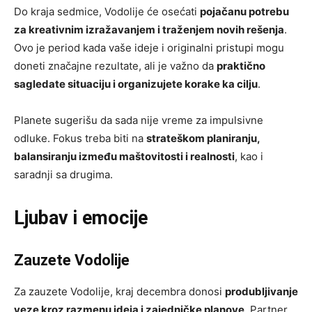
Do kraja sedmice, Vodolije će osećati
pojačanu potrebu
za kreativnim izražavanjem i traženjem novih rešenja
.
Ovo je period kada vaše ideje i originalni pristupi mogu
doneti značajne rezultate, ali je važno da
praktično
sagledate situaciju i organizujete korake ka cilju
.
Planete sugerišu da sada nije vreme za impulsivne
odluke. Fokus treba biti na
strateškom planiranju,
balansiranju između maštovitosti i realnosti
, kao i
saradnji sa drugima.
Ljubav i emocije
Zauzete Vodolije
Za zauzete Vodolije, kraj decembra donosi
produbljivanje
veze kroz razmenu ideja i zajedničke planove
. Partner