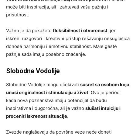
može biti inspiracija, ali i zahtevati vašu pažnju i
prisutnost.
Važno je da pokažete
fleksibilnost i otvorenost
, jer
iskreni razgovori i kreativni pristup rešavanju nesuglasica
donose harmoniju i emotivnu stabilnost. Male geste
pažnje sada imaju posebno značenje.
Slobodne Vodolije
Slobodne Vodolije mogu očekivati
susret sa osobom koja
unosi originalnost i stimulaciju u život
. Ovo je period
kada nova poznanstva imaju potencijal da budu
inspirativna i dugoročna, ali je važno
slušati intuiciju i
proceniti iskrenost situacije
.
Zvezde naglašavaju da površne veze neće doneti