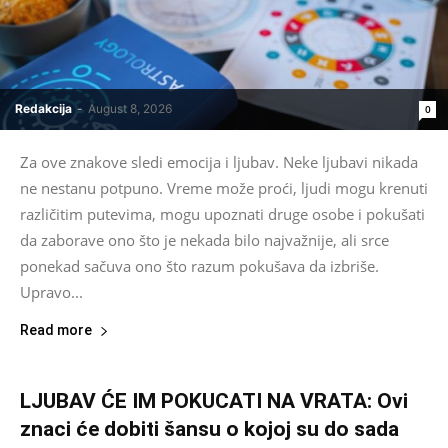
Redakcija
-
August 8, 2026
0
Za ove znakove sledi emocija i ljubav. Neke ljubavi nikada
ne nestanu potpuno. Vreme može proći, ljudi mogu krenuti
različitim putevima, mogu upoznati druge osobe i pokušati
da zaborave ono što je nekada bilo najvažnije, ali srce
ponekad sačuva ono što razum pokušava da izbriše.
Upravo...
Read more
LJUBAV ĆE IM POKUCATI NA VRATA: Ovi
znaci će dobiti šansu o kojoj su do sada