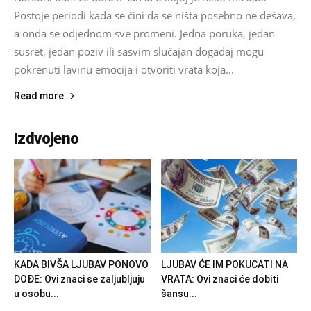
Postoje periodi kada se čini da se ništa posebno ne dešava,
a onda se odjednom sve promeni. Jedna poruka, jedan
susret, jedan poziv ili sasvim slučajan događaj mogu
pokrenuti lavinu emocija i otvoriti vrata koja...
Read more
Izdvojeno
KADA BIVŠA LJUBAV PONOVO
LJUBAV ĆE IM POKUCATI NA
DOĐE: Ovi znaci se zaljubljuju
VRATA: Ovi znaci će dobiti
u osobu...
šansu...