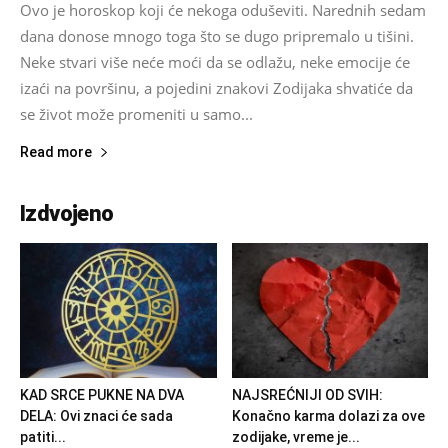
Ovo je horoskop koji će nekoga oduševiti. Narednih sedam
dana donose mnogo toga što se dugo pripremalo u tišini.
Neke stvari više neće moći da se odlažu, neke emocije će
izaći na površinu, a pojedini znakovi Zodijaka shvatiće da
se život može promeniti u samo...
Read more
Izdvojeno
KAD SRCE PUKNE NA DVA
NAJSREĆNIJI OD SVIH:
DELA: Ovi znaci će sada
Konačno karma dolazi za ove
patiti...
zodijake, vreme je...