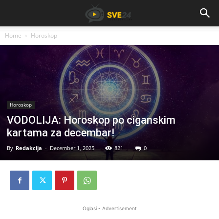
Home
Horoskop
Horoskop
VODOLIJA: Horoskop po ciganskim
kartama za decembar!
By
Redakcija
-
December 1, 2025
821
0
Oglasi - Advertisement