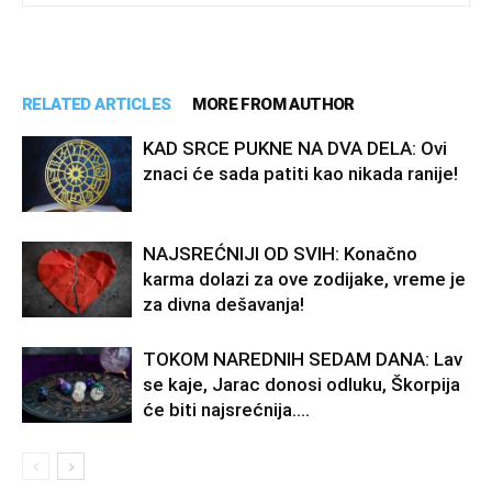
RELATED ARTICLES
MORE FROM AUTHOR
KAD SRCE PUKNE NA DVA DELA: Ovi
znaci će sada patiti kao nikada ranije!
NAJSREĆNIJI OD SVIH: Konačno
karma dolazi za ove zodijake, vreme je
za divna dešavanja!
TOKOM NAREDNIH SEDAM DANA: Lav
se kaje, Jarac donosi odluku, Škorpija
će biti najsrećnija….