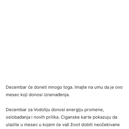
Decembar će doneti mnogo toga. Imajte na umu da je ovo
mesec koji donosi iznenađenja.
Decembar za Vodoliju donosi energiju promene,
oslobađanja i novih prilika. Cigan­ske karte pokazuju da
ulazite u mesec u kojem će vaš život dobiti neočekivane