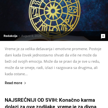
Redakcija
-
August 9, 2026
0
Vreme je za velika dešavanja i emotivne promene. Postoje
dani kada čovek jednostavno shvati da više ne može da
beži od svojih emocija. Može da se pravi da je sve u redu,
može da se smeje, radi, izlazi i razgovara sa drugima, ali
kada ostane...
Read more
NAJSREĆNIJI OD SVIH: Konačno karma
dolazi za ove zodijake, vreme je za divna