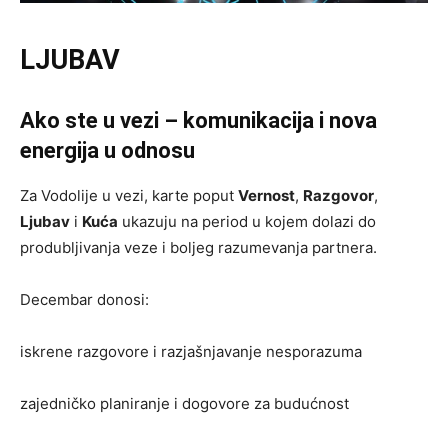
LJUBAV
Ako ste u vezi – komunikacija i nova
energija u odnosu
Za Vodolije u vezi, karte poput
Vernost
,
Razgovor
,
Ljubav
i
Kuća
ukazuju na period u kojem dolazi do
produbljivanja veze i boljeg razumevanja partnera.
Decembar donosi:
iskrene razgovore i razjašnjavanje nesporazuma
zajedničko planiranje i dogovore za budućnost