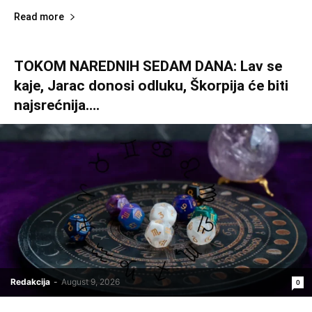
Read more
TOKOM NAREDNIH SEDAM DANA: Lav se
kaje, Jarac donosi odluku, Škorpija će biti
najsrećnija….
Redakcija
-
August 9, 2026
0