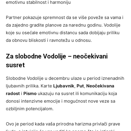
emotivnu stabilnost i harmoniju
Partner pokazuje spremnost da se više poveže sa vama i
da zajedno gradite planove za narednu godinu. Vodolije
koje su osećale emotivnu distancu sada dobijaju priliku
da obnovu bliskosti i ravnotežu u odnosu.
Za slobodne Vodolije – neočekivani
susret
Slobodne Vodolije u decembru ulaze u period iznenadnih
ljubavnih prilika. Karte
Ljubavnik
,
Put
,
Neočekivana
radost
i
Pismo
ukazuju na susret ili komunikaciju koja
donosi intenzivne emocije i mogućnost nove veze sa
ozbiljnim potencijalom.
Ovo je period kada vaša prirodna harizma privlači prave