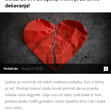
dešavanja!
Redakcija
-
August 9, 2026
0
Ljubav je na korak od nekih znakova zodijaka. Evo o čemu
je reč. Postoje trenuci kada čovek pomisli da se pravda
nikada neće dogoditi. Daju sve od sebe, ćute kada ih boli,
prelaze preko tuđih grešaka i često ispadnu krivi čak i kada
nisu ništa...