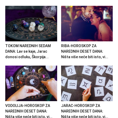
TOKOM NAREDNIH SEDAM
RIBA-HOROSKOP ZA
DANA: Lav se kaje, Jarac
NAREDNIH DESET DANA:
donosi odluku, Škorpija...
Ništa više neće biti isto, vi...
VODOLIJA-HOROSKOP ZA
JARAC-HOROSKOP ZA
NAREDNIH DESET DANA:
NAREDNIH DESET DANA:
Ništa više neće biti isto, vi...
Ništa više neće biti isto, vi...