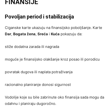
FINANSIJE
Povoljan period i stabilizacija
Ciganske karte ukazuju na finansijsko poboljšanje. Karte
Dar
,
Bogata žena
,
Sreća
i
Kuća
pokazuju da:
stiže dodatna zarada ili nagrada
moguće je finansijsko olakšanje kroz posao ili porodicu
povratak dugova ili naplata potraživanja
racionalno planiranje donosi sigurnost
Vodolije koje su bile zabrinute oko finansija sada mogu da
odahnu i planiraju dugoročno.