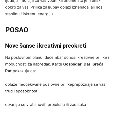
ljude, a intuicija će vas voditi ka onome što je istinski
dobro za vas. Prilika za ljubav dolazi iznenada, ali nosi
stabilnu i iskrenu energiju.
POSAO
Nove šanse i kreativni preokreti
Na poslovnom planu, decembar donosi kreativne prilike i
mogućnosti za napredak. Karte
Gospodar
,
Dar
,
Sreća
i
Put
pokazuju da:
dolaze neočekivane poslovne prilikeprepoznaje se vaš
trud i sposobnost
otvaraju se vrata novih projekata ili zadataka