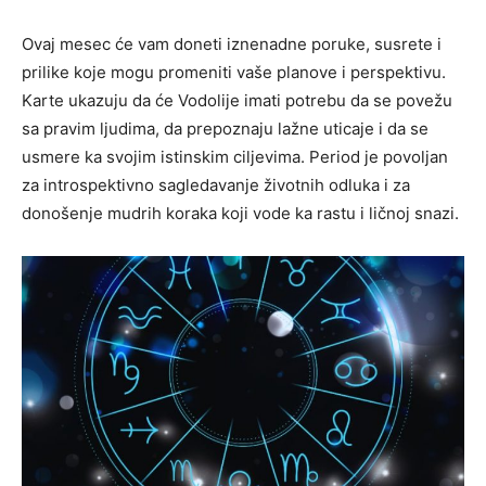
Ovaj mesec će vam doneti iznenadne poruke, susrete i
prilike koje mogu promeniti vaše planove i perspektivu.
Karte ukazuju da će Vodolije imati potrebu da se povežu
sa pravim ljudima, da prepoznaju lažne uticaje i da se
usmere ka svojim istinskim ciljevima. Period je povoljan
za introspektivno sagledavanje životnih odluka i za
donošenje mudrih koraka koji vode ka rastu i ličnoj snazi.