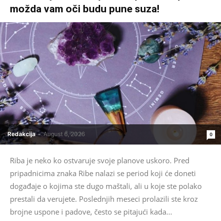
možda vam oči budu pune suza!
Redakcija
-
August 6, 2026
0
Riba je neko ko ostvaruje svoje planove uskoro. Pred
pripadnicima znaka Ribe nalazi se period koji će doneti
događaje o kojima ste dugo maštali, ali u koje ste polako
prestali da verujete. Poslednjih meseci prolazili ste kroz
brojne uspone i padove, često se pitajući kada...