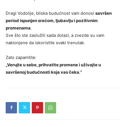
Dragi Vodolije, bliska budućnost vam donosi
savršen
period ispunjen srećom, ljubavlju i pozitivnim
promenama
.
Sve što ste zaslužili sada dolazi, a zvezde su vam
naklonjene da iskoristite svaki trenutak.
Zato zapamtite:
„Verujte u sebe, prihvatite promene i uživajte u
savršenoj budućnosti koja vas čeka.“