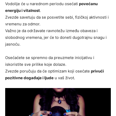
Vodolije će u narednom periodu osećati
povećanu
energiju i vitalnost
.
Zvezde savetuju da se posvetite sebi, fizičkoj aktivnosti i
vremenu za odmor.
Važno je da održavate ravnotežu između obaveza i
slobodnog vremena, jer će to doneti dugotrajnu snagu i
jasnoću.
Osećaćete se spremno da preuzmete inicijativu i
iskoristite sve prilike koje dolaze.
Zvezde poručuju da će optimizam koji osećate
privući
pozitivne događaje i ljude
u vaš život.