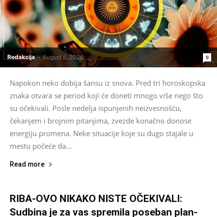
Redakcija
-
August 6, 2026
0
Napokon neko dobija šansu iz snova. Pred tri horoskopska
znaka otvara se period koji će doneti mnogo više nego što
su očekivali. Posle nedelja ispunjenih neizvesnošću,
čekanjem i brojnim pitanjima, zvezde konačno donose
energiju promena. Neke situacije koje su dugo stajale u
mestu počeće da...
Read more
RIBA-OVO NIKAKO NISTE OČEKIVALI:
Sudbina je za vas spremila poseban plan-