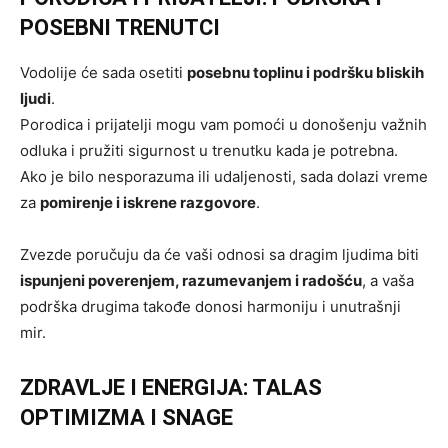
POSEBNI TRENUTCI
Vodolije će sada osetiti
posebnu toplinu i podršku bliskih
ljudi
.
Porodica i prijatelji mogu vam pomoći u donošenju važnih
odluka i pružiti sigurnost u trenutku kada je potrebna.
Ako je bilo nesporazuma ili udaljenosti, sada dolazi vreme
za
pomirenje i iskrene razgovore
.
Zvezde poručuju da će vaši odnosi sa dragim ljudima biti
ispunjeni poverenjem, razumevanjem i radošću
, a vaša
podrška drugima takođe donosi harmoniju i unutrašnji
mir.
ZDRAVLJE I ENERGIJA: TALAS
OPTIMIZMA I SNAGE