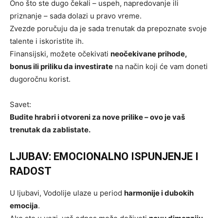
Ono što ste dugo čekali – uspeh, napredovanje ili
priznanje – sada dolazi u pravo vreme.
Zvezde poručuju da je sada trenutak da prepoznate svoje
talente i iskoristite ih.
Finansijski, možete očekivati
neočekivane prihode,
bonus ili priliku da investirate
na način koji će vam doneti
dugoročnu korist.
Savet:
Budite hrabri i otvoreni za nove prilike – ovo je vaš
trenutak da zablistate.
LJUBAV: EMOCIONALNO ISPUNJENJE I
RADOST
U ljubavi, Vodolije ulaze u period
harmonije i dubokih
emocija
.