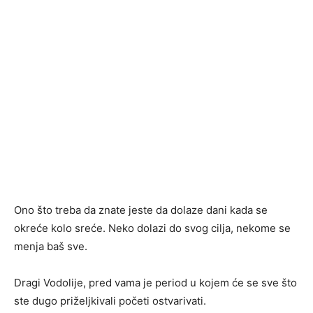
Ono što treba da znate jeste da dolaze dani kada se
okreće kolo sreće. Neko dolazi do svog cilja, nekome se
menja baš sve.
Dragi Vodolije, pred vama je period u kojem će se sve što
ste dugo priželjkivali početi ostvarivati.