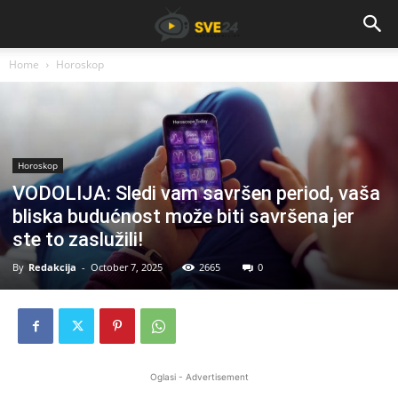
Home
Horoskop
Horoskop
VODOLIJA: Sledi vam savršen period, vaša
bliska budućnost može biti savršena jer
ste to zaslužili!
By
Redakcija
-
October 7, 2025
2665
0
Oglasi - Advertisement