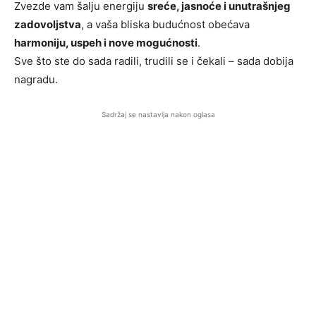
Zvezde vam šalju energiju
sreće, jasnoće i unutrašnjeg
zadovoljstva
, a vaša bliska budućnost obećava
harmoniju, uspeh i nove mogućnosti
.
Sve što ste do sada radili, trudili se i čekali – sada dobija
nagradu.
Sadržaj se nastavlja nakon oglasa