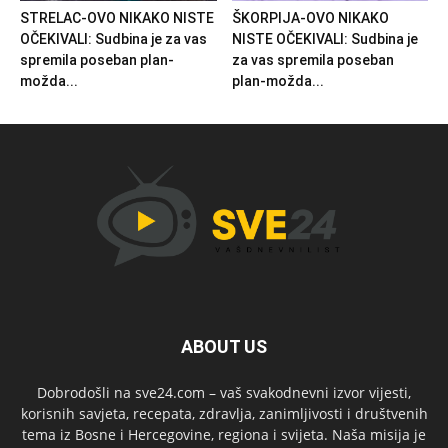
STRELAC-OVO NIKAKO NISTE
ŠKORPIJA-OVO NIKAKO
OČEKIVALI: Sudbina je za vas
NISTE OČEKIVALI: Sudbina je
spremila poseban plan-
za vas spremila poseban
možda...
plan-možda...
ABOUT US
Dobrodošli na sve24.com – vaš svakodnevni izvor vijesti,
korisnih savjeta, recepata, zdravlja, zanimljivosti i društvenih
tema iz Bosne i Hercegovine, regiona i svijeta. Naša misija je