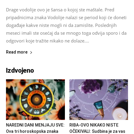
Drage vodolije ovo je šansa o kojoj ste maštale. Pred
pripadnicima znaka Vodolije nalazi se period koji će doneti
događaje kakve niste mogli ni da zamislite. Poslednjih
meseci imali ste osećaj da se mnogo toga odvija sporo i da
odgovori koje tražite nikako ne dolaze....
Read more
Izdvojeno
NAREDNI DANI MENJAJU SVE:
RIBA-OVO NIKAKO NISTE
Ova tri horoskopska znaka
OČEKIVALI: Sudbina je za vas