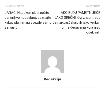
Previous article
Next article
JARAC: Napokon sledi nešto
AKO BUDU PAMETNI,BIĆE
zanimljivo i posebno, saznajte
JAKO SREĆNI: Ovi znaci treba
kakav plan imaju zvezde samo
da rizikuju,čekaju ih jako velika i
za vas…
bitna dešavanja koja nisu
očekivali!
Redakcija