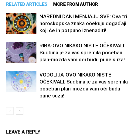
RELATED ARTICLES
MORE FROM AUTHOR
NAREDNI DANI MENJAJU SVE: Ova tri
horoskopska znaka očekuju događaji
koji će ih potpuno iznenaditi!
RIBA-OVO NIKAKO NISTE OČEKIVALI:
Sudbina je za vas spremila poseban
plan-možda vam oči budu pune suza!
VODOLIJA-OVO NIKAKO NISTE
OČEKIVALI: Sudbina je za vas spremila
poseban plan-možda vam oči budu
pune suza!
LEAVE A REPLY