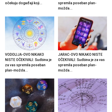
očekuju događaji koji...
spremila poseban plan-
možda...
VODOLIJA-OVO NIKAKO
JARAC-OVO NIKAKO NISTE
NISTE OČEKIVALI: Sudbina je
OČEKIVALI: Sudbina je za vas
za vas spremila poseban
spremila poseban plan-
plan-možda...
možda...