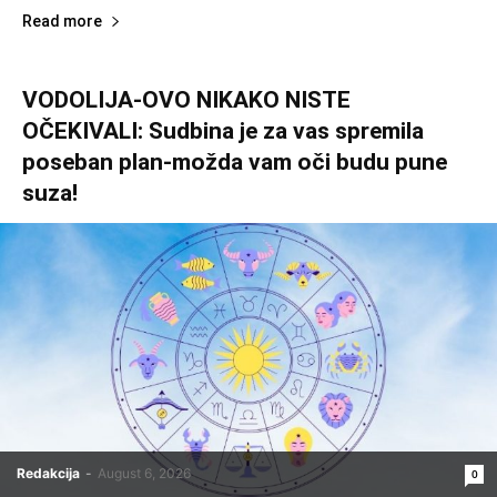
Read more
VODOLIJA-OVO NIKAKO NISTE
OČEKIVALI: Sudbina je za vas spremila
poseban plan-možda vam oči budu pune
suza!
Redakcija
-
August 6, 2026
0