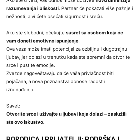
Ako ste u vezi, vaš odnos može doživeti
novu dimenziju
razumevanja i bliskosti
. Partner će pokazati više pažnje i
nežnosti, a vi ćete osećati sigurnost i sreću.
Ako ste slobodni, očekujte
susret sa osobom koja će
vam doneti emotivno ispunjenje
.
Ova veza može imati potencijal za ozbiljnu i dugotrajnu
ljubav, jer dolazi u trenutku kada ste spremni da otvorite
srce i pustite emocije.
Zvezde nagoveštavaju da će vaša privlačnost biti
pojačana, a nova poznanstva donose radost i
iznenađenja.
Savet:
Otvorite srce i uživajte u ljubavi koja dolazi – zaslužili
ste ovo iskustvo.
PORODICA I PRIJATELJI: PODRŠKA I