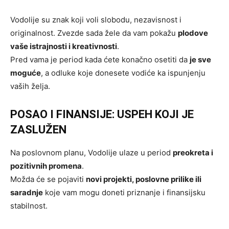
Vodolije su znak koji voli slobodu, nezavisnost i
originalnost. Zvezde sada žele da vam pokažu
plodove
vaše istrajnosti i kreativnosti
.
Pred vama je period kada ćete konačno osetiti da
je sve
moguće
, a odluke koje donesete vodiće ka ispunjenju
vaših želja.
POSAO I FINANSIJE: USPEH KOJI JE
ZASLUŽEN
Na poslovnom planu, Vodolije ulaze u period
preokreta i
pozitivnih promena
.
Možda će se pojaviti
novi projekti, poslovne prilike ili
saradnje
koje vam mogu doneti priznanje i finansijsku
stabilnost.