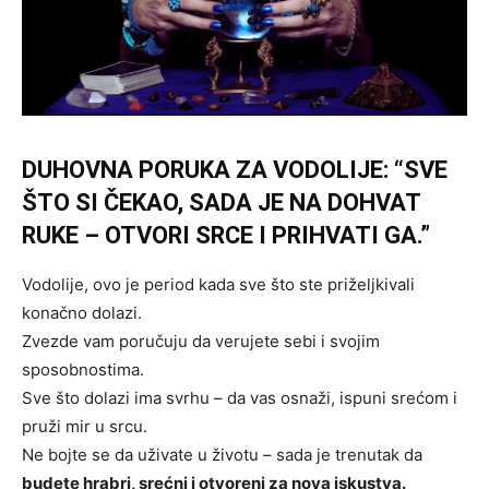
DUHOVNA PORUKA ZA VODOLIJE: “SVE
ŠTO SI ČEKAO, SADA JE NA DOHVAT
RUKE – OTVORI SRCE I PRIHVATI GA.”
Vodolije, ovo je period kada sve što ste priželjkivali
konačno dolazi.
Zvezde vam poručuju da verujete sebi i svojim
sposobnostima.
Sve što dolazi ima svrhu – da vas osnaži, ispuni srećom i
pruži mir u srcu.
Ne bojte se da uživate u životu – sada je trenutak da
budete hrabri, srećni i otvoreni za nova iskustva.