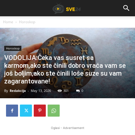
Home
Horoskop
Horoskop
VODOLIJA:Čeka vas susret sa
karmom,ako ste činili dobro vraća vam se
još boljim,ako ste činili loše suze su vam
zagarantovane!
By
Redakcija
-
May 13, 2026
301
0
Oglasi - Advertisement