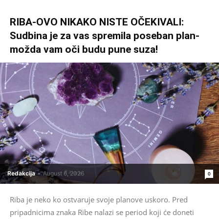
RIBA-OVO NIKAKO NISTE OČEKIVALI:
Sudbina je za vas spremila poseban plan-
možda vam oči budu pune suza!
Redakcija
-
August 6, 2026
0
Riba je neko ko ostvaruje svoje planove uskoro. Pred
pripadnicima znaka Ribe nalazi se period koji će doneti