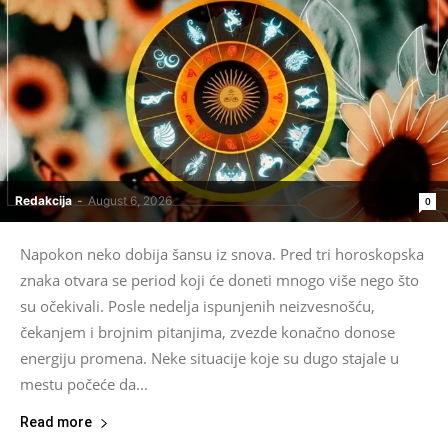
Redakcija
-
August 6, 2026
0
Napokon neko dobija šansu iz snova. Pred tri horoskopska
znaka otvara se period koji će doneti mnogo više nego što
su očekivali. Posle nedelja ispunjenih neizvesnošću,
čekanjem i brojnim pitanjima, zvezde konačno donose
energiju promena. Neke situacije koje su dugo stajale u
mestu počeće da...
Read more