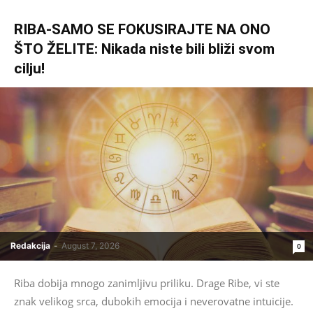
RIBA-SAMO SE FOKUSIRAJTE NA ONO
ŠTO ŽELITE: Nikada niste bili bliži svom
cilju!
Redakcija
-
August 7, 2026
0
Riba dobija mnogo zanimljivu priliku. Drage Ribe, vi ste
znak velikog srca, dubokih emocija i neverovatne intuicije.