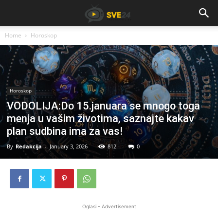
Home
Horoskop
Horoskop
VODOLIJA:Do 15.januara se mnogo toga
menja u vašim životima, saznajte kakav
plan sudbina ima za vas!
By
Redakcija
-
January 3, 2026
812
0
Oglasi - Advertisement