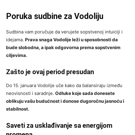
Poruka sudbine za Vodoliju
Sudbina vam poručuje da verujete sopstvenoj intuiciji i
idejama.
Prava snaga Vodolije leži u sposobnosti da
bude slobodna, a ipak odgovorna prema sopstvenim
ciljevima.
Zašto je ovaj period presudan
Do 15. januara Vodolije uče kako da balansiraju između
neovisnosti i saradnje.
Odluke koje sada donesete
oblikuju vašu budućnost i donose dugoročnu jasnoću i
stabilnost.
Saveti za usklađivanje sa energijom
promena