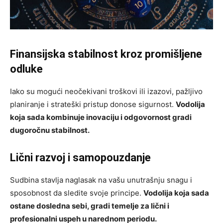
Finansijska stabilnost kroz promišljene
odluke
Iako su mogući neočekivani troškovi ili izazovi, pažljivo
planiranje i strateški pristup donose sigurnost.
Vodolija
koja sada kombinuje inovaciju i odgovornost gradi
dugoročnu stabilnost.
Lični razvoj i samopouzdanje
Sudbina stavlja naglasak na vašu unutrašnju snagu i
sposobnost da sledite svoje principe.
Vodolija koja sada
ostane dosledna sebi, gradi temelje za lični i
profesionalni uspeh u narednom periodu.