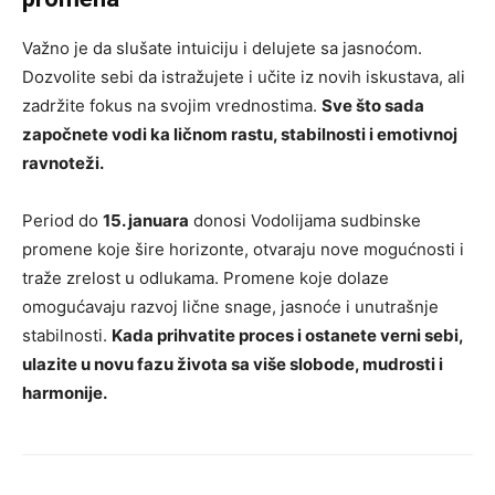
Važno je da slušate intuiciju i delujete sa jasnoćom.
Dozvolite sebi da istražujete i učite iz novih iskustava, ali
zadržite fokus na svojim vrednostima.
Sve što sada
započnete vodi ka ličnom rastu, stabilnosti i emotivnoj
ravnoteži.
Period do
15. januara
donosi Vodolijama sudbinske
promene koje šire horizonte, otvaraju nove mogućnosti i
traže zrelost u odlukama. Promene koje dolaze
omogućavaju razvoj lične snage, jasnoće i unutrašnje
stabilnosti.
Kada prihvatite proces i ostanete verni sebi,
ulazite u novu fazu života sa više slobode, mudrosti i
harmonije.