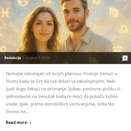
Redakcija
-
August 7, 2026
0
Nemojte odustajati od svojih planova. Postoje trenuci u
životu kada se čini da sve dolazi sa zakašnjenjem. Neki
ljudi dugo čekaju na priznanje, ljubav, poslovnu priliku ili
jednostavno na trenutak kada će moći da pokažu koliko
vrede. Ipak, prema astrološkim verovanjima, ništa što
činimo ne...
Read more