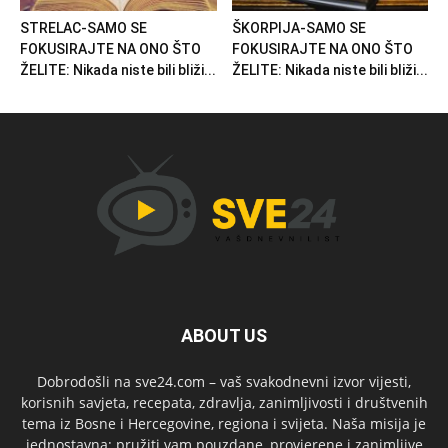
STRELAC-SAMO SE
ŠKORPIJA-SAMO SE
FOKUSIRAJTE NA ONO ŠTO
FOKUSIRAJTE NA ONO ŠTO
ŽELITE: Nikada niste bili bliži...
ŽELITE: Nikada niste bili bliži...
ABOUT US
Dobrodošli na sve24.com – vaš svakodnevni izvor vijesti,
korisnih savjeta, recepata, zdravlja, zanimljivosti i društvenih
tema iz Bosne i Hercegovine, regiona i svijeta. Naša misija je
jednostavna: pružiti vam pouzdane, provjerene i zanimljive