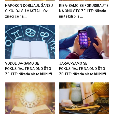
NAPOKON DOBIJAJU ŠANSU
RIBA-SAMO SE FOKUSIRAJTE
O KOJOJ SU MAŠTALI: Ovi
NA ONO ŠTO ŽELITE: Nikada
znaci će na...
niste bili bliži...
VODOLIJA-SAMO SE
JARAC-SAMO SE
FOKUSIRAJTE NA ONO ŠTO
FOKUSIRAJTE NA ONO ŠTO
ŽELITE: Nikada niste bili bliži...
ŽELITE: Nikada niste bili bliži...