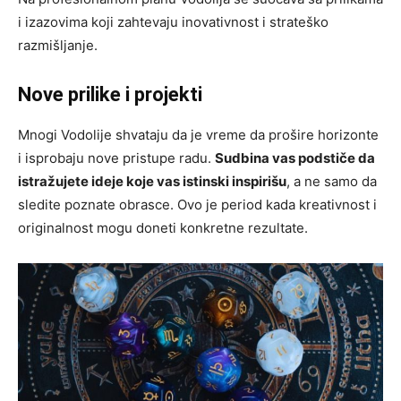
i izazovima koji zahtevaju inovativnost i strateško
razmišljanje.
Nove prilike i projekti
Mnogi Vodolije shvataju da je vreme da prošire horizonte
i isprobaju nove pristupe radu.
Sudbina vas podstiče da
istražujete ideje koje vas istinski inspirišu
, a ne samo da
sledite poznate obrasce. Ovo je period kada kreativnost i
originalnost mogu doneti konkretne rezultate.