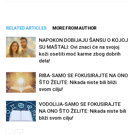
RELATED ARTICLES
MORE FROM AUTHOR
NAPOKON DOBIJAJU ŠANSU O KOJOJ
SU MAŠTALI: Ovi znaci će na svojoj
koži osetiti moć karme zbog dobrih
dela!
RIBA-SAMO SE FOKUSIRAJTE NA ONO
ŠTO ŽELITE: Nikada niste bili bliži
svom cilju!
VODOLIJA-SAMO SE FOKUSIRAJTE
NA ONO ŠTO ŽELITE: Nikada niste bili
bliži svom cilju!