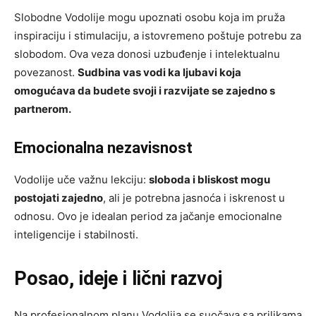
Slobodne Vodolije mogu upoznati osobu koja im pruža
inspiraciju i stimulaciju, a istovremeno poštuje potrebu za
slobodom. Ova veza donosi uzbuđenje i intelektualnu
povezanost.
Sudbina vas vodi ka ljubavi koja
omogućava da budete svoji i razvijate se zajedno s
partnerom.
Emocionalna nezavisnost
Vodolije uče važnu lekciju:
sloboda i bliskost mogu
postojati zajedno
, ali je potrebna jasnoća i iskrenost u
odnosu. Ovo je idealan period za jačanje emocionalne
inteligencije i stabilnosti.
Posao, ideje i lični razvoj
Na profesionalnom planu Vodolija se suočava sa prilikama