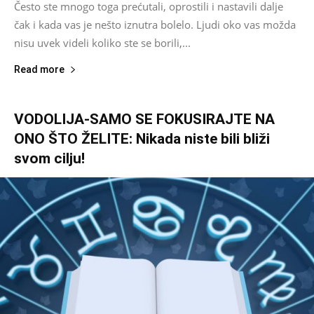
Često ste mnogo toga prećutali, oprostili i nastavili dalje
čak i kada vas je nešto iznutra bolelo. Ljudi oko vas možda
nisu uvek videli koliko ste se borili,...
Read more
VODOLIJA-SAMO SE FOKUSIRAJTE NA
ONO ŠTO ŽELITE: Nikada niste bili bliži
svom cilju!