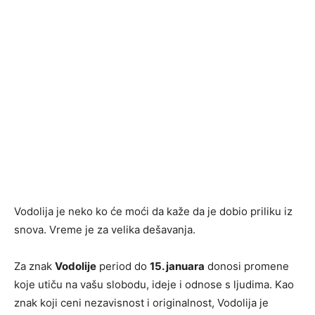
Vodolija je neko ko će moći da kaže da je dobio priliku iz
snova. Vreme je za velika dešavanja.
Za znak
Vodolije
period do
15. januara
donosi promene
koje utiču na vašu slobodu, ideje i odnose s ljudima. Kao
znak koji ceni nezavisnost i originalnost, Vodolija je