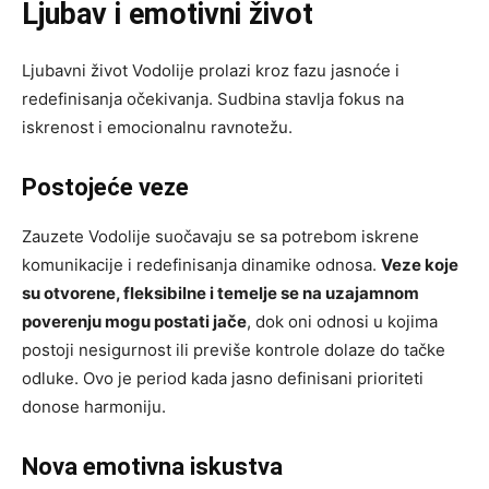
Ljubav i emotivni život
Ljubavni život Vodolije prolazi kroz fazu jasnoće i
redefinisanja očekivanja. Sudbina stavlja fokus na
iskrenost i emocionalnu ravnotežu.
Postojeće veze
Zauzete Vodolije suočavaju se sa potrebom iskrene
komunikacije i redefinisanja dinamike odnosa.
Veze koje
su otvorene, fleksibilne i temelje se na uzajamnom
poverenju mogu postati jače
, dok oni odnosi u kojima
postoji nesigurnost ili previše kontrole dolaze do tačke
odluke. Ovo je period kada jasno definisani prioriteti
donose harmoniju.
Nova emotivna iskustva