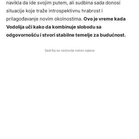
navikla da ide svojim putem, ali sudbina sada donosi
situacije koje traže introspektivnu hrabrost i
prilagođavanje novim okolnostima.
Ovo je vreme kada
Vodolija uči kako da kombinuje slobodu sa
odgovornošću i stvori stabilne temelje za budućnost.
Sadržaj se nastavlja nakon oglasa