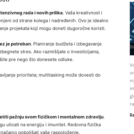
ntenzivnog rada i novih prilika
. Vaša kreativnost i
njeni od strane kolega i nadređenih. Ovo je idealno
iranje projekata koji mogu doneti dugoročne koristi.
rez je potreban
. Planiranje budžeta i izbegavanje
begnete stres. Ako razmišljate o investicijama,
mišite pre nego što donesete odluke.
Vo
sn
avljanje prioriteta; multitasking može dovesti do
n
im
gl
ra
R
vetiti pažnju svom fizičkom i mentalnom zdravlju
.
 uticati na energiju i imunitet. Redovna fizička
 značajno poboljšati vaše raspoloženje.