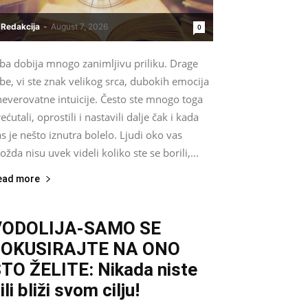
Redakcija
-
August 7, 2026
0
iba dobija mnogo zanimljivu priliku. Drage
be, vi ste znak velikog srca, dubokih emocija
neverovatne intuicije. Često ste mnogo toga
ećutali, oprostili i nastavili dalje čak i kada
s je nešto iznutra bolelo. Ljudi oko vas
žda nisu uvek videli koliko ste se borili,...
ead more
VODOLIJA-SAMO SE
FOKUSIRAJTE NA ONO
TO ŽELITE: Nikada niste
ili bliži svom cilju!