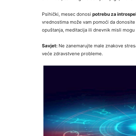
Psihički, mesec donosi
potrebu za introsp
vrednostima može vam pomoći da donosite b
opuštanja, meditacija ili dnevnik misli mogu 
Savjet:
Ne zanemarujte male znakove stresa 
veće zdravstvene probleme.