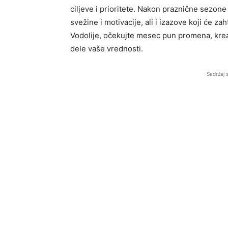
ciljeve i prioritete. Nakon praznične sezon
svežine i motivacije, ali i izazove koji će z
Vodolije, očekujte mesec pun promena, kreati
dele vaše vrednosti.
Sadržaj 