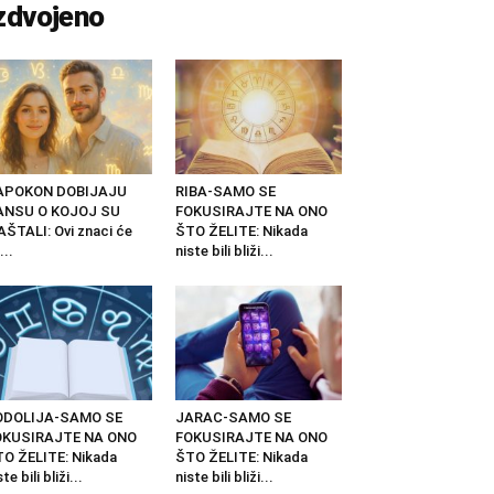
zdvojeno
APOKON DOBIJAJU
RIBA-SAMO SE
ANSU O KOJOJ SU
FOKUSIRAJTE NA ONO
ŠTALI: Ovi znaci će
ŠTO ŽELITE: Nikada
...
niste bili bliži...
ODOLIJA-SAMO SE
JARAC-SAMO SE
OKUSIRAJTE NA ONO
FOKUSIRAJTE NA ONO
O ŽELITE: Nikada
ŠTO ŽELITE: Nikada
ste bili bliži...
niste bili bliži...