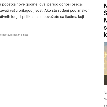
e i početka nove godine, ovaj period donosi osećaj
ahtevati vašu prilagodljivost. Ako ste rođeni pod znakom
vnih ideja i prilika da se povežete sa ljudima koji
M
s
k
se nastavlja nakon oglasa
N
tr
z