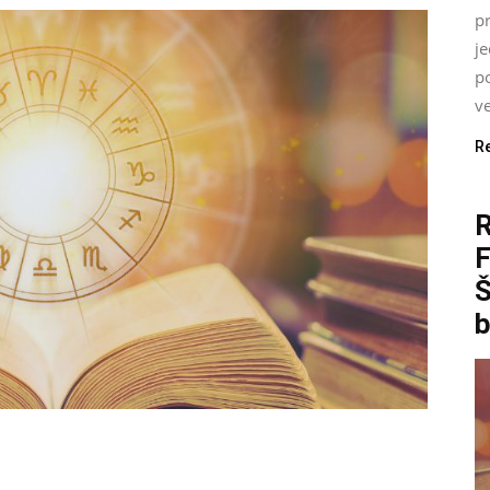
pr
j
p
ve
R
Š
b