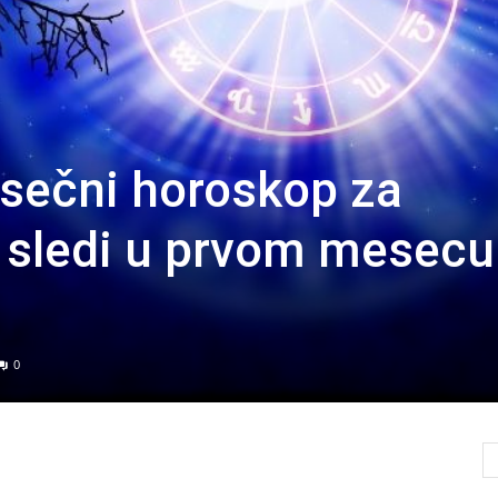
ečni horoskop za
a sledi u prvom mesecu
0