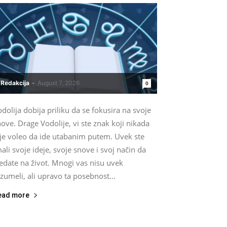
Redakcija
-
August 7, 2026
0
dolija dobija priliku da se fokusira na svoje
ove. Drage Vodolije, vi ste znak koji nikada
ije voleo da ide utabanim putem. Uvek ste
ali svoje ideje, svoje snove i svoj način da
edate na život. Mnogi vas nisu uvek
zumeli, ali upravo ta posebnost...
ead more