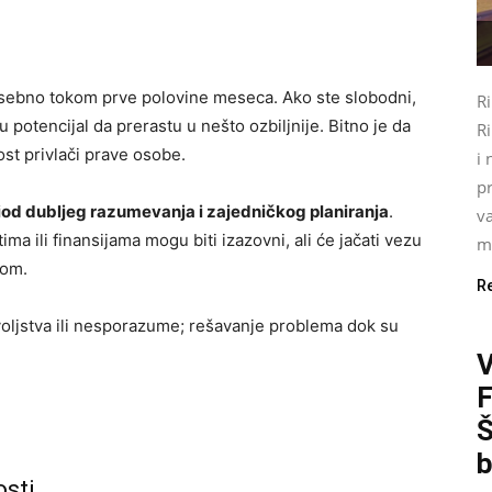
osebno tokom prve polovine meseca. Ako ste slobodni,
R
 potencijal da prerastu u nešto ozbiljnije. Bitno je da
Ri
ost privlači prave osobe.
i 
pr
iod dubljeg razumevanja i zajedničkog planiranja
.
va
a ili finansijama mogu biti izazovni, ali će jačati vezu
mo
som.
R
oljstva ili nesporazume; rešavanje problema dok su
Š
b
osti