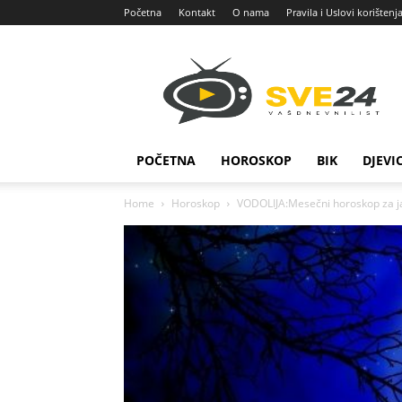
Početna
Kontakt
O nama
Pravila i Uslovi korištenj
Sve
24
POČETNA
HOROSKOP
BIK
DJEVI
Home
Horoskop
VODOLIJA:Mesečni horoskop za ja