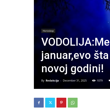
Horoskop
VODOLIJA:Mes
januar,evo št
novoj godini!
By
Redakcija
-
December 31, 2025
1079