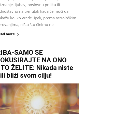
iznanje, ljubav, poslovnu priliku ili
ednostavno na trenutak kada će moći da
okažu koliko vrede. Ipak, prema astrološkim
rovanjima, ništa što činimo ne...
ead more
RIBA-SAMO SE
FOKUSIRAJTE NA ONO
TO ŽELITE: Nikada niste
ili bliži svom cilju!