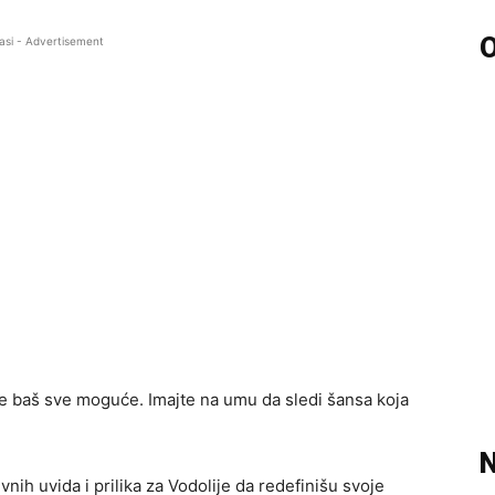
O
asi - Advertisement
je baš sve moguće. Imajte na umu da sledi šansa koja
N
nih uvida i prilika za Vodolije da redefinišu svoje