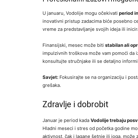
U januaru, Vodolije mogu očekivati
period i
inovativni pristup zadacima biće posebno ce
vreme za predstavljanje svojih ideja ili inic
Finansijski, mesec može biti
stabilan ali op
impulzivnih troškova može vam pomoći da iz
konsultujte stručnjake ili se detaljno infor
Savjet:
Fokusirajte se na organizaciju i post
grešaka.
Zdravlje i dobrobit
Januar je period kada
Vodolije trebaju pos
Hladni meseci i stres od početka godine mogu
aktivnost, čak i lagane šetnje ili joga, može