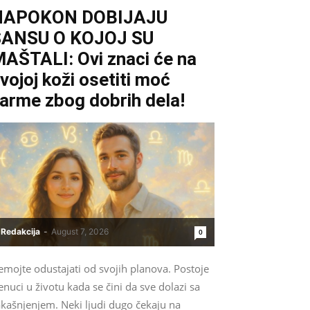
NAPOKON DOBIJAJU
ŠANSU O KOJOJ SU
AŠTALI: Ovi znaci će na
vojoj koži osetiti moć
arme zbog dobrih dela!
Redakcija
-
August 7, 2026
0
emojte odustajati od svojih planova. Postoje
enuci u životu kada se čini da sve dolazi sa
akašnjenjem. Neki ljudi dugo čekaju na