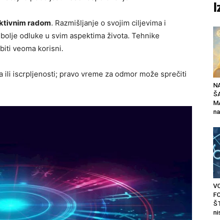
I
ektivnim radom
. Razmišljanje o svojim ciljevima i
olje odluke u svim aspektima života. Tehnike
biti veoma korisni.
ili iscrpljenosti; pravo vreme za odmor može sprečiti
N
Š
MA
na
V
F
ŠT
ni