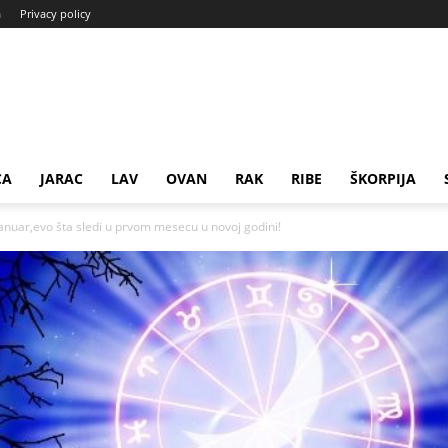
a
Privacy policy
CA
JARAC
LAV
OVAN
RAK
RIBE
ŠKORPIJA
nuar,evo šta sledi u prvom mesecu u novoj godini!