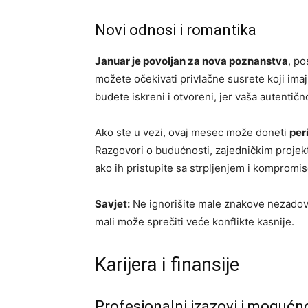
Novi odnosi i romantika
Januar je povoljan za nova poznanstva
, p
možete očekivati privlačne susrete koji imaju
budete iskreni i otvoreni, jer vaša autentičn
Ako ste u vezi, ovaj mesec može doneti
per
Razgovori o budućnosti, zajedničkim projektim
ako ih pristupite sa strpljenjem i kompromi
Savjet:
Ne ignorišite male znakove nezadov
mali može sprečiti veće konflikte kasnije.
Karijera i finansije
Profesionalni izazovi i mogućn