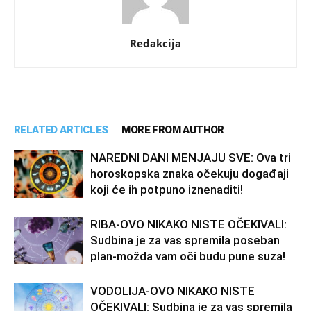
Redakcija
RELATED ARTICLES
MORE FROM AUTHOR
NAREDNI DANI MENJAJU SVE: Ova tri
horoskopska znaka očekuju događaji
koji će ih potpuno iznenaditi!
RIBA-OVO NIKAKO NISTE OČEKIVALI:
Sudbina je za vas spremila poseban
plan-možda vam oči budu pune suza!
VODOLIJA-OVO NIKAKO NISTE
OČEKIVALI: Sudbina je za vas spremila