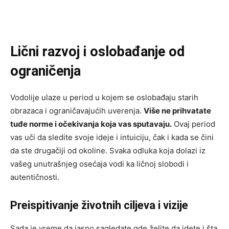
Lični razvoj i oslobađanje od
ograničenja
Vodolije ulaze u period u kojem se oslobađaju starih
obrazaca i ograničavajućih uverenja.
Više ne prihvatate
tuđe norme i očekivanja koja vas sputavaju.
Ovaj period
vas uči da sledite svoje ideje i intuiciju, čak i kada se čini
da ste drugačiji od okoline. Svaka odluka koja dolazi iz
vašeg unutrašnjeg osećaja vodi ka ličnoj slobodi i
autentičnosti.
Preispitivanje životnih ciljeva i vizije
Sada je vreme da jasno sagledate gde želite da idete i šta