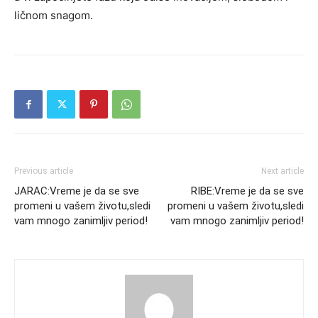
ličnom snagom.
Previous article
Next article
JARAC:Vreme je da se sve
RIBE:Vreme je da se sve
promeni u vašem životu,sledi
promeni u vašem životu,sledi
vam mnogo zanimljiv period!
vam mnogo zanimljiv period!