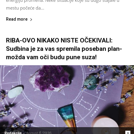
energiju promena. Neke situacije koje su dugo stajale u
mestu počeće da...
Read more
RIBA-OVO NIKAKO NISTE OČEKIVALI:
Sudbina je za vas spremila poseban plan-
možda vam oči budu pune suza!
Redakcija
-
August 6, 2026
0