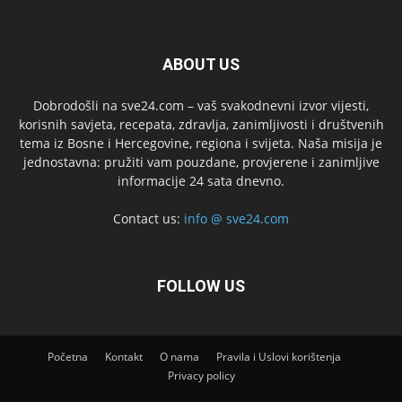
ABOUT US
Dobrodošli na sve24.com – vaš svakodnevni izvor vijesti,
korisnih savjeta, recepata, zdravlja, zanimljivosti i društvenih
tema iz Bosne i Hercegovine, regiona i svijeta. Naša misija je
jednostavna: pružiti vam pouzdane, provjerene i zanimljive
informacije 24 sata dnevno.
Contact us:
info @ sve24.com
FOLLOW US
Početna
Kontakt
O nama
Pravila i Uslovi korištenja
Privacy policy