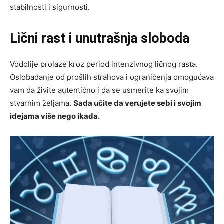
stabilnosti i sigurnosti.
Lični rast i unutrašnja sloboda
Vodolije prolaze kroz period intenzivnog ličnog rasta.
Oslobađanje od prošlih strahova i ograničenja omogućava
vam da živite autentično i da se usmerite ka svojim
stvarnim željama.
Sada učite da verujete sebi i svojim
idejama više nego ikada.