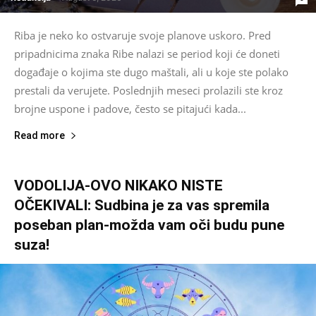
Riba je neko ko ostvaruje svoje planove uskoro. Pred
pripadnicima znaka Ribe nalazi se period koji će doneti
događaje o kojima ste dugo maštali, ali u koje ste polako
prestali da verujete. Poslednjih meseci prolazili ste kroz
brojne uspone i padove, često se pitajući kada...
Read more
VODOLIJA-OVO NIKAKO NISTE
OČEKIVALI: Sudbina je za vas spremila
poseban plan-možda vam oči budu pune
suza!