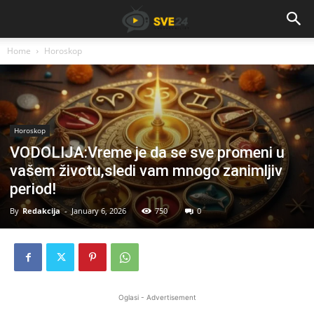
Home
Horoskop
Horoskop
VODOLIJA:Vreme je da se sve promeni u
vašem životu,sledi vam mnogo zanimljiv
period!
By
Redakcija
-
January 6, 2026
750
0
Oglasi - Advertisement