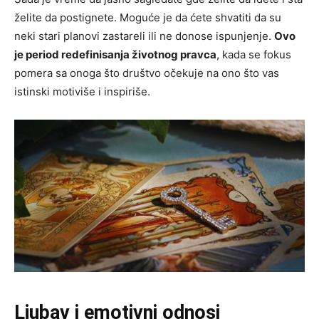
želite da postignete. Moguće je da ćete shvatiti da su
neki stari planovi zastareli ili ne donose ispunjenje.
Ovo
je period redefinisanja životnog pravca
, kada se fokus
pomera sa onoga što društvo očekuje na ono što vas
istinski motiviše i inspiriše.
Ljubav i emotivni odnosi