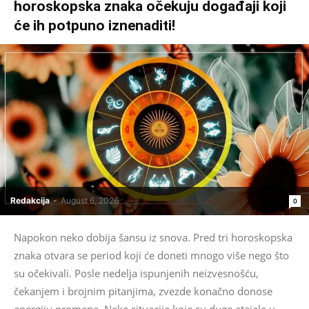
horoskopska znaka očekuju događaji koji
će ih potpuno iznenaditi!
Redakcija
-
August 6, 2026
0
Napokon neko dobija šansu iz snova. Pred tri horoskopska
znaka otvara se period koji će doneti mnogo više nego što
su očekivali. Posle nedelja ispunjenih neizvesnošću,
čekanjem i brojnim pitanjima, zvezde konačno donose