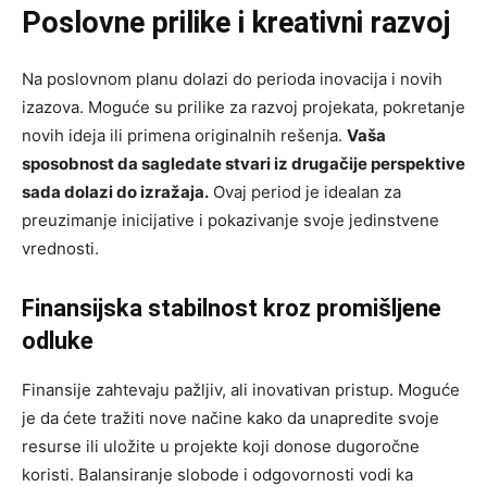
Poslovne prilike i kreativni razvoj
Na poslovnom planu dolazi do perioda inovacija i novih
izazova. Moguće su prilike za razvoj projekata, pokretanje
novih ideja ili primena originalnih rešenja.
Vaša
sposobnost da sagledate stvari iz drugačije perspektive
sada dolazi do izražaja.
Ovaj period je idealan za
preuzimanje inicijative i pokazivanje svoje jedinstvene
vrednosti.
Finansijska stabilnost kroz promišljene
odluke
Finansije zahtevaju pažljiv, ali inovativan pristup. Moguće
je da ćete tražiti nove načine kako da unapredite svoje
resurse ili uložite u projekte koji donose dugoročne
koristi. Balansiranje slobode i odgovornosti vodi ka