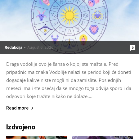
Redakcija
-
August 6, 2026
0
Drage vodolije ovo je šansa o kojoj ste maštale. Pred
pripadnicima znaka Vodolije nalazi se period koji će doneti
događaje kakve niste mogli ni da zamislite. Poslednjih
meseci imali ste osećaj da se mnogo toga odvija sporo i da
odgovori koje tražite nikako ne dolaze....
Read more
Izdvojeno