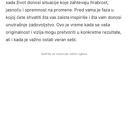
sada život donosi situacije koje zahtevaju hrabrost,
jasnoću i spremnost na promene. Pred vama je faza u
kojoj ćete shvatiti šta vas zaista inspiriše i šta vam donosi
unutrašnje zadovoljstvo. Ovo je vreme kada se vaša
originalnost i vizija mogu pretvoriti u konkretne rezultate,
ali i kada je važno ostati veran sebi.
Sadržaj se nastavlja nakon oglasa