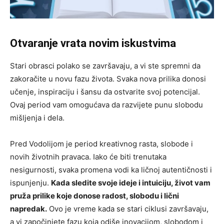
Otvaranje vrata novim iskustvima
Stari obrasci polako se završavaju, a vi ste spremni da
zakoračite u novu fazu života. Svaka nova prilika donosi
učenje, inspiraciju i šansu da ostvarite svoj potencijal.
Ovaj period vam omogućava da razvijete punu slobodu
mišljenja i dela.
Pred Vodolijom je period kreativnog rasta, slobode i
novih životnih pravaca. Iako će biti trenutaka
nesigurnosti, svaka promena vodi ka ličnoj autentičnosti i
ispunjenju.
Kada sledite svoje ideje i intuiciju, život vam
pruža prilike koje donose radost, slobodu i lični
napredak.
Ovo je vreme kada se stari ciklusi završavaju,
a vi započinjete fazu koja odiše inovacijom, slobodom i