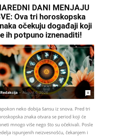
NAREDNI DANI MENJAJU
VE: Ova tri horoskopska
naka očekuju događaji koji
e ih potpuno iznenaditi!
Redakcija
-
August 6, 2026
0
apokon neko dobija šansu iz snova. Pred tri
oroskopska znaka otvara se period koji će
neti mnogo više nego što su očekivali. Posle
edelja ispunjenih neizvesnošću, čekanjem i