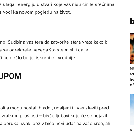
te ulagali energiju u stvari koje vas nisu činile srećnima.
vas vodi ka novom pogledu na život.
I
no. Sudbina vas tera da zatvorite stara vrata kako bi
 se odreknete nečega što ste mislili da je
 će nešto bolje, iskrenije i vrednije.
N
LUPOM
ME
ho
oč
lija mogu postati hladni, udaljeni ili vas staviti pred
vratkom prošlosti – bivše ljubavi koje će se pojaviti
a poruka, svaki poziv biće novi udar na vaše srce, ali i
V