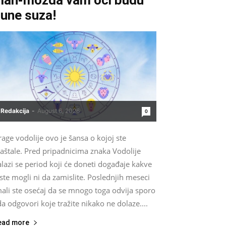
une suza!
Redakcija
-
August 6, 2026
0
age vodolije ovo je šansa o kojoj ste
aštale. Pred pripadnicima znaka Vodolije
lazi se period koji će doneti događaje kakve
ste mogli ni da zamislite. Poslednjih meseci
ali ste osećaj da se mnogo toga odvija sporo
da odgovori koje tražite nikako ne dolaze....
ead more