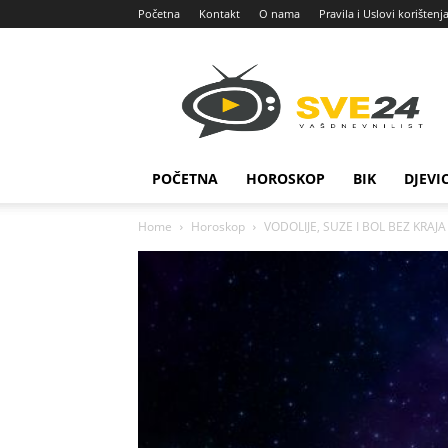
Početna
Kontakt
O nama
Pravila i Uslovi korištenj
Sve
24
POČETNA
HOROSKOP
BIK
DJEVI
Home
Horoskop
VODOLIJE, SUZE I BOL BEZ KRAJA 