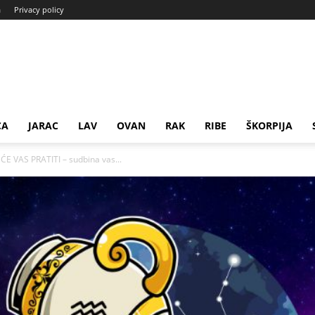
a
Privacy policy
CA
JARAC
LAV
OVAN
RAK
RIBE
ŠKORPIJA
ĆE VAS PRATITI – sudbina vas...