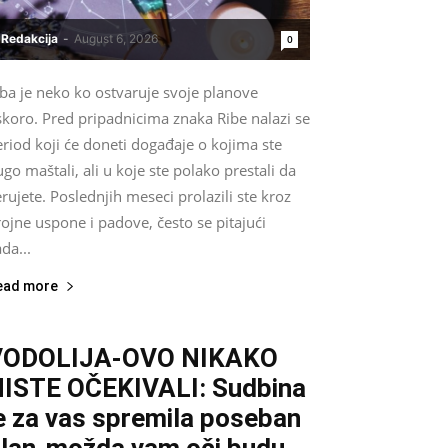
Redakcija
-
August 6, 2026
0
ba je neko ko ostvaruje svoje planove
skoro. Pred pripadnicima znaka Ribe nalazi se
riod koji će doneti događaje o kojima ste
go maštali, ali u koje ste polako prestali da
rujete. Poslednjih meseci prolazili ste kroz
ojne uspone i padove, često se pitajući
da...
ead more
VODOLIJA-OVO NIKAKO
ISTE OČEKIVALI: Sudbina
e za vas spremila poseban
lan-možda vam oči budu