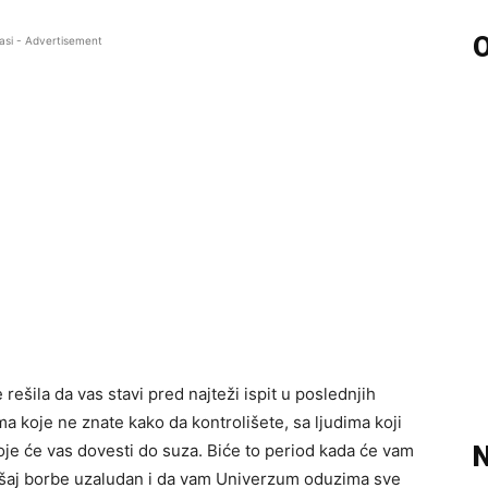
O
asi - Advertisement
rešila da vas stavi pred najteži ispit u poslednjih
a koje ne znate kako da kontrolišete, sa ljudima koji
oje će vas dovesti do suza. Biće to period kada će vam
N
pokušaj borbe uzaludan i da vam Univerzum oduzima sve