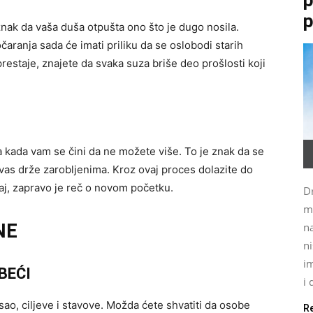
p
znak da vaša duša otpušta ono što je dugo nosila.
čaranja sada će imati priliku da se oslobodi starih
prestaje, znajete da svaka suza briše deo prošlosti koji
a kada vam se čini da ne možete više. To je znak da se
 vas drže zarobljenima. Kroz ovaj proces dolazite do
raj, zapravo je reč o novom početku.
Dr
m
NE
na
ni
im
BEĆI
i 
sao, ciljeve i stavove. Možda ćete shvatiti da osobe
R