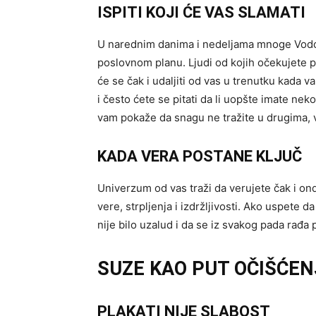
ISPITI KOJI ĆE VAS SLAMATI
U narednim danima i nedeljama mnoge Vodoli
poslovnom planu. Ljudi od kojih očekujete 
će se čak i udaljiti od vas u trenutku kada 
i često ćete se pitati da li uopšte imate ne
vam pokaže da snagu ne tražite u drugima, 
KADA VERA POSTANE KLJUČ
Univerzum od vas traži da verujete čak i ond
vere, strpljenja i izdržljivosti. Ako uspete d
nije bilo uzalud i da se iz svakog pada rađa 
SUZE KAO PUT OČIŠĆEN
PLAKATI NIJE SLABOST