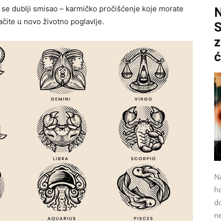
rije se dublji smisao – karmičko pročišćenje koje morate
čite u novo životno poglavlje.
S
z
ć
N
h
do
n