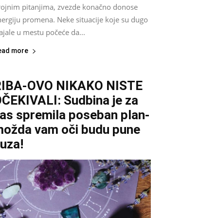
rojnim pitanjima, zvezde konačno donose
nergiju promena. Neke situacije koje su dugo
ajale u mestu počeće da...
ead more
RIBA-OVO NIKAKO NISTE
ČEKIVALI: Sudbina je za
as spremila poseban plan-
ožda vam oči budu pune
uza!