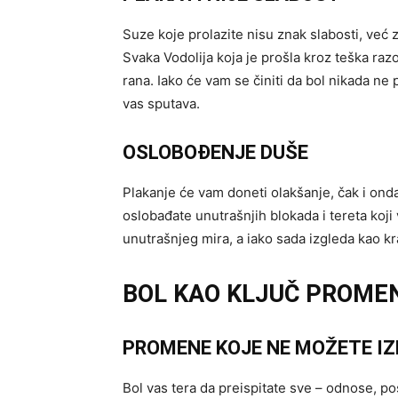
Suze koje prolazite nisu znak slabosti, već 
Svaka Vodolija koja je prošla kroz teška razo
rana. Iako će vam se činiti da bol nikada ne 
vas sputava.
OSLOBOĐENJE DUŠE
Plakanje će vam doneti olakšanje, čak i ond
oslobađate unutrašnjih blokada i tereta koji
unutrašnjeg mira, a iako sada izgleda kao k
BOL KAO KLJUČ PROME
PROMENE KOJE NE MOŽETE IZ
Bol vas tera da preispitate sve – odnose, po