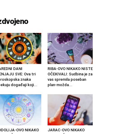
zdvojeno
AREDNI DANI
RIBA-OVO NIKAKO NISTE
NJAJU SVE: Ova tri
OČEKIVALI: Sudbina je za
roskopska znaka
vas spremila poseban
ekuju događaji koji...
plan-možda...
ODOLIJA-OVO NIKAKO
JARAC-OVO NIKAKO