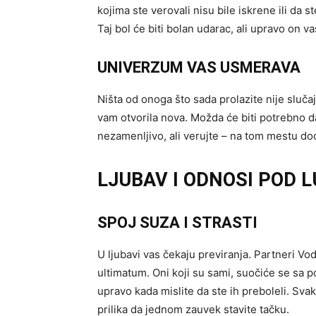
kojima ste verovali nisu bile iskrene ili da s
Taj bol će biti bolan udarac, ali upravo on 
UNIVERZUM VAS USMERAVA
Ništa od onoga što sada prolazite nije slučaj
vam otvorila nova. Možda će biti potrebno da
nezamenljivo, ali verujte – na tom mestu doći
LJUBAV I ODNOSI POD 
SPOJ SUZA I STRASTI
U ljubavi vas čekaju previranja. Partneri Vodo
ultimatum. Oni koji su sami, suočiće se sa po
upravo kada mislite da ste ih preboleli. Svak
prilika da jednom zauvek stavite tačku.