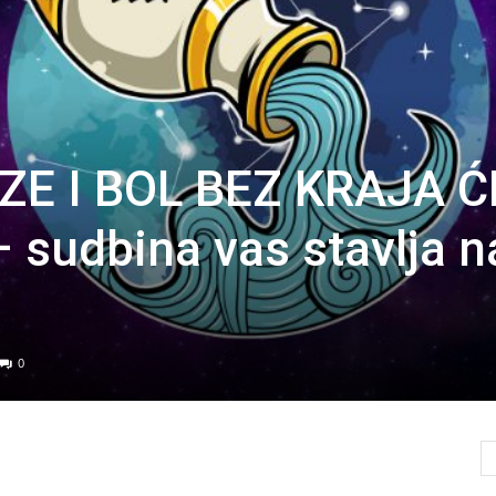
ZE I BOL BEZ KRAJA Ć
 sudbina vas stavlja n
0