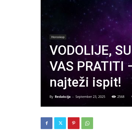
Horoskop
VODOLIJE, SU
VAS PRATITI –
najteži ispit!
By
Redakcija
-
September 23, 2025
2568