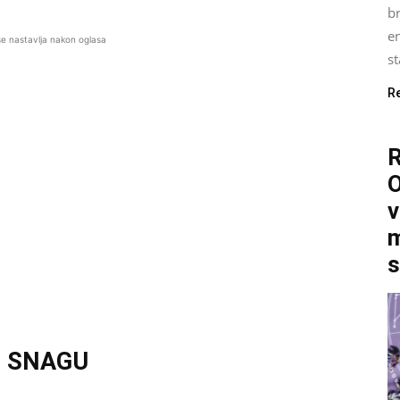
b
e
se nastavlja nakon oglasa
st
R
O
v
m
s
U SNAGU