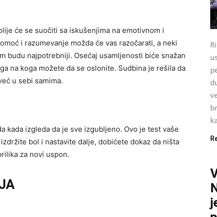
je će se suočiti sa iskušenjima na emotivnom i
pomoć i razumevanje možda će vas razočarati, a neki
Ri
vam budu najpotrebniji. Osećaj usamljenosti biće snažan
u
koga na koga možete da se oslonite. Sudbina je rešila da
pe
već u sebi samima.
du
ve
br
ka
a kada izgleda da je sve izgubljeno. Ovo je test vaše
R
a izdržite bol i nastavite dalje, dobićete dokaz da ništa
prilika za novi uspon.
JA
N
j
p