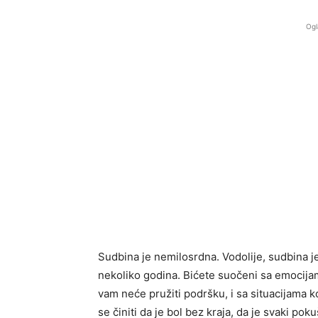
Ogl
Sudbina je nemilosrdna. Vodolije, sudbina je 
nekoliko godina. Bićete suočeni sa emocijam
vam neće pružiti podršku, i sa situacijama k
se činiti da je bol bez kraja, da je svaki 