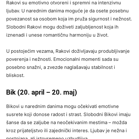
Rakovi su emotivno otvoreni i spremni na intenzivnu
ljubav. U narednim danima moguće je da osete posebnu
povezanost sa osobom koja im pruža sigurnost i nežnost.
Slobodni Rakovi mogu doživeti zaljubljenost koja ih
iznenadi i unese romantičnu harmoniju u život.
U postojećim vezama, Rakovi doživljavaju produbljivanje
poverenja i nežnosti. Emocionalni momenti sada su
posebno snažni, a zvezde naglašavaju stabilnost i
bliskost.
Bik (20. april – 20. maj)
Bikovi u narednim danima mogu očekivati emotivne
susrete koji donose radost i strast. Slobodni Bikovi imaju
šanse da se zaljube na neočekivanim mestima – možda
kroz prijateljstvo ili zajednički interes. Ljubav je nežna i
postojana, ali istovremeno uzbudljiva.