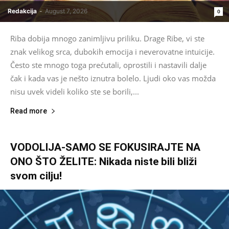
Redakcija
-
August 7, 2026
0
Riba dobija mnogo zanimljivu priliku. Drage Ribe, vi ste
znak velikog srca, dubokih emocija i neverovatne intuicije.
Često ste mnogo toga prećutali, oprostili i nastavili dalje
čak i kada vas je nešto iznutra bolelo. Ljudi oko vas možda
nisu uvek videli koliko ste se borili,...
Read more
VODOLIJA-SAMO SE FOKUSIRAJTE NA
ONO ŠTO ŽELITE: Nikada niste bili bliži
svom cilju!