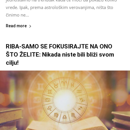
vrede. Ipak, prema astrološkim verovanjima, ništa što
činimo ne...
Read more
RIBA-SAMO SE FOKUSIRAJTE NA ONO
ŠTO ŽELITE: Nikada niste bili bliži svom
cilju!