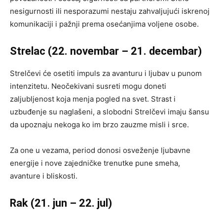
nesigurnosti ili nesporazumi nestaju zahvaljujući iskrenoj
komunikaciji i pažnji prema osećanjima voljene osobe.
Strelac (22. novembar – 21. decembar)
Strelčevi će osetiti impuls za avanturu i ljubav u punom
intenzitetu. Neočekivani susreti mogu doneti
zaljubljenost koja menja pogled na svet. Strast i
uzbuđenje su naglašeni, a slobodni Strelčevi imaju šansu
da upoznaju nekoga ko im brzo zauzme misli i srce.
Za one u vezama, period donosi osveženje ljubavne
energije i nove zajedničke trenutke pune smeha,
avanture i bliskosti.
Rak (21. jun – 22. jul)