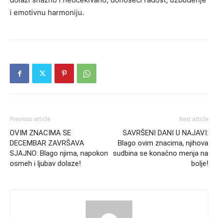
i emotivnu harmoniju.
Previous article
Next article
OVIM ZNACIMA SE
SAVRŠENI DANI U NAJAVI:
DECEMBAR ZAVRŠAVA
Blago ovim znacima, njihova
SJAJNO: Blago njima, napokon
sudbina se konačno menja na
osmeh i ljubav dolaze!
bolje!