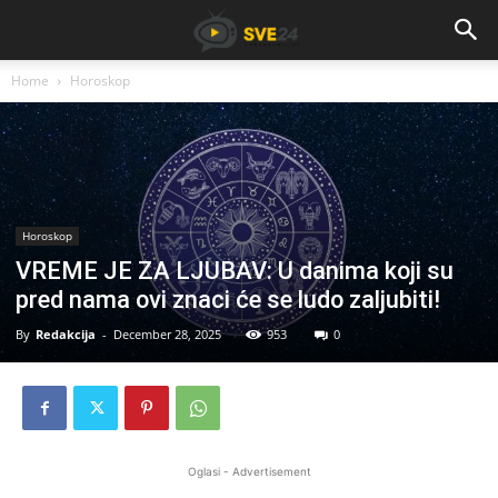
Home
Horoskop
Horoskop
VREME JE ZA LJUBAV: U danima koji su
pred nama ovi znaci će se ludo zaljubiti!
By
Redakcija
-
December 28, 2025
953
0
Oglasi - Advertisement