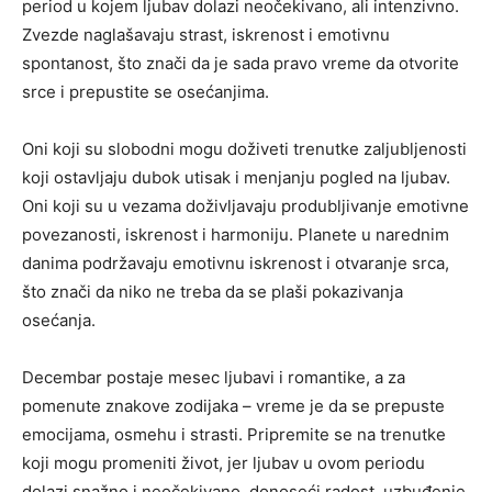
period u kojem ljubav dolazi neočekivano, ali intenzivno.
Zvezde naglašavaju strast, iskrenost i emotivnu
spontanost, što znači da je sada pravo vreme da otvorite
srce i prepustite se osećanjima.
Oni koji su slobodni mogu doživeti trenutke zaljubljenosti
koji ostavljaju dubok utisak i menjanju pogled na ljubav.
Oni koji su u vezama doživljavaju produbljivanje emotivne
povezanosti, iskrenost i harmoniju. Planete u narednim
danima podržavaju emotivnu iskrenost i otvaranje srca,
što znači da niko ne treba da se plaši pokazivanja
osećanja.
Decembar postaje mesec ljubavi i romantike, a za
pomenute znakove zodijaka – vreme je da se prepuste
emocijama, osmehu i strasti. Pripremite se na trenutke
koji mogu promeniti život, jer ljubav u ovom periodu
dolazi snažno i neočekivano, donoseći radost, uzbuđenje