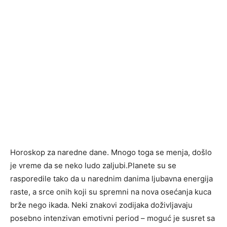
Horoskop za naredne dane. Mnogo toga se menja, došlo
je vreme da se neko ludo zaljubi.Planete su se
rasporedile tako da u narednim danima ljubavna energija
raste, a srce onih koji su spremni na nova osećanja kuca
brže nego ikada. Neki znakovi zodijaka doživljavaju
posebno intenzivan emotivni period – moguć je susret sa