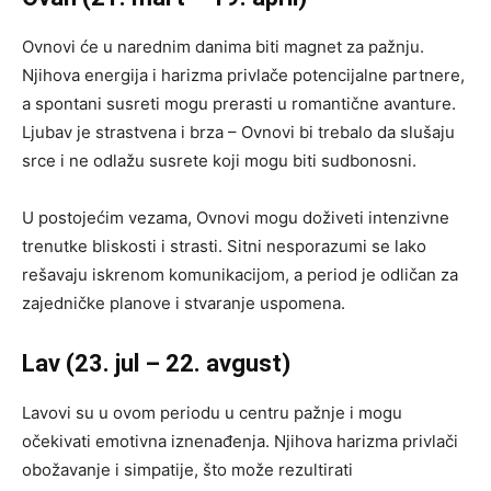
Ovnovi će u narednim danima biti magnet za pažnju.
Njihova energija i harizma privlače potencijalne partnere,
a spontani susreti mogu prerasti u romantične avanture.
Ljubav je strastvena i brza – Ovnovi bi trebalo da slušaju
srce i ne odlažu susrete koji mogu biti sudbonosni.
U postojećim vezama, Ovnovi mogu doživeti intenzivne
trenutke bliskosti i strasti. Sitni nesporazumi se lako
rešavaju iskrenom komunikacijom, a period je odličan za
zajedničke planove i stvaranje uspomena.
Lav (23. jul – 22. avgust)
Lavovi su u ovom periodu u centru pažnje i mogu
očekivati emotivna iznenađenja. Njihova harizma privlači
obožavanje i simpatije, što može rezultirati