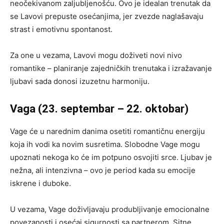
neočekivanom zaljubljenošću. Ovo je idealan trenutak da
se Lavovi prepuste osećanjima, jer zvezde naglašavaju
strast i emotivnu spontanost.
Za one u vezama, Lavovi mogu doživeti novi nivo
romantike – planiranje zajedničkih trenutaka i izražavanje
ljubavi sada donosi izuzetnu harmoniju.
Vaga (23. septembar – 22. oktobar)
Vage će u narednim danima osetiti romantičnu energiju
koja ih vodi ka novim susretima. Slobodne Vage mogu
upoznati nekoga ko će im potpuno osvojiti srce. Ljubav je
nežna, ali intenzivna – ovo je period kada su emocije
iskrene i duboke.
U vezama, Vage doživljavaju produbljivanje emocionalne
povezanosti i osećaj sigurnosti sa partnerom. Sitne