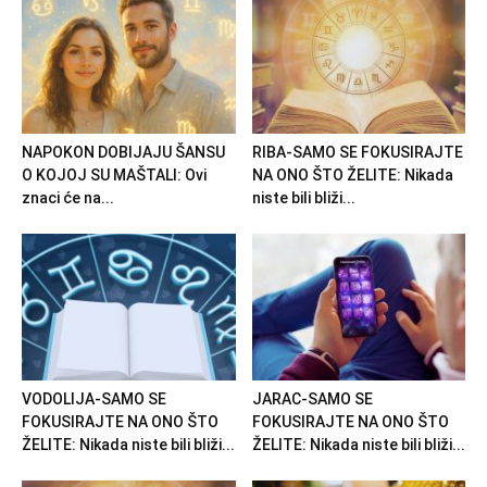
NAPOKON DOBIJAJU ŠANSU
RIBA-SAMO SE FOKUSIRAJTE
O KOJOJ SU MAŠTALI: Ovi
NA ONO ŠTO ŽELITE: Nikada
znaci će na...
niste bili bliži...
VODOLIJA-SAMO SE
JARAC-SAMO SE
FOKUSIRAJTE NA ONO ŠTO
FOKUSIRAJTE NA ONO ŠTO
ŽELITE: Nikada niste bili bliži...
ŽELITE: Nikada niste bili bliži...