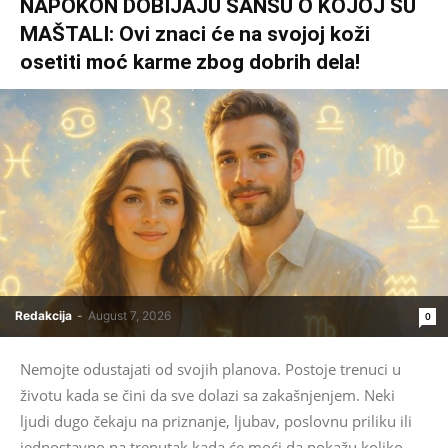
NAPOKON DOBIJAJU ŠANSU O KOJOJ SU
MAŠTALI: Ovi znaci će na svojoj koži
osetiti moć karme zbog dobrih dela!
Redakcija
-
August 7, 2026
0
Nemojte odustajati od svojih planova. Postoje trenuci u
životu kada se čini da sve dolazi sa zakašnjenjem. Neki
ljudi dugo čekaju na priznanje, ljubav, poslovnu priliku ili
jednostavno na trenutak kada će moći da pokažu koliko