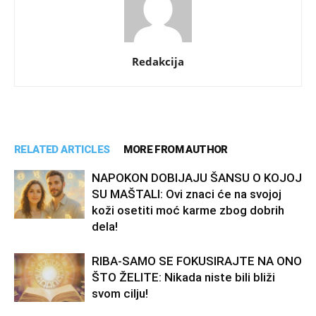
Redakcija
RELATED ARTICLES
MORE FROM AUTHOR
NAPOKON DOBIJAJU ŠANSU O KOJOJ
SU MAŠTALI: Ovi znaci će na svojoj
koži osetiti moć karme zbog dobrih
dela!
RIBA-SAMO SE FOKUSIRAJTE NA ONO
ŠTO ŽELITE: Nikada niste bili bliži
svom cilju!