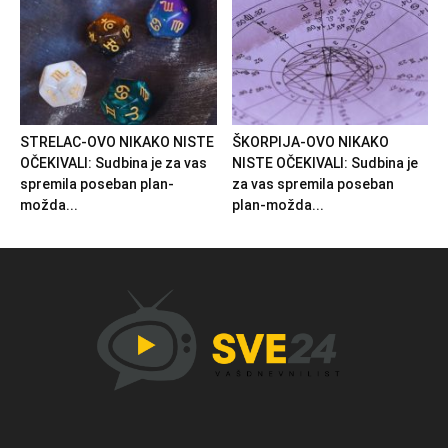
STRELAC-OVO NIKAKO NISTE
ŠKORPIJA-OVO NIKAKO
OČEKIVALI: Sudbina je za vas
NISTE OČEKIVALI: Sudbina je
spremila poseban plan-
za vas spremila poseban
možda...
plan-možda...