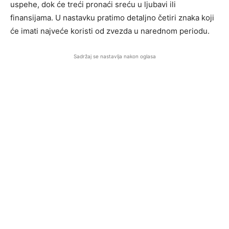
uspehe, dok će treći pronaći sreću u ljubavi ili
finansijama. U nastavku pratimo detaljno četiri znaka koji
će imati najveće koristi od zvezda u narednom periodu.
Sadržaj se nastavlja nakon oglasa