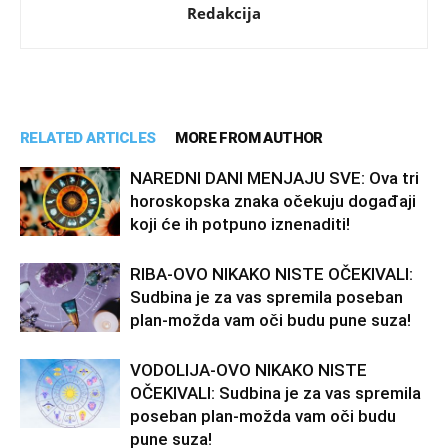
Redakcija
RELATED ARTICLES
MORE FROM AUTHOR
NAREDNI DANI MENJAJU SVE: Ova tri
horoskopska znaka očekuju događaji
koji će ih potpuno iznenaditi!
RIBA-OVO NIKAKO NISTE OČEKIVALI:
Sudbina je za vas spremila poseban
plan-možda vam oči budu pune suza!
VODOLIJA-OVO NIKAKO NISTE
OČEKIVALI: Sudbina je za vas spremila
poseban plan-možda vam oči budu
pune suza!