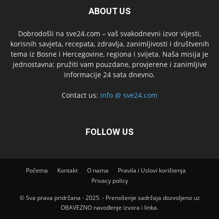
ABOUT US
Dobrodošli na sve24.com – vaš svakodnevni izvor vijesti,
korisnih savjeta, recepata, zdravlja, zanimljivosti i društvenih
tema iz Bosne i Hercegovine, regiona i svijeta. Naša misija je
jednostavna: pružiti vam pouzdane, provjerene i zanimljive
informacije 24 sata dnevno.
Contact us:
info @ sve24.com
FOLLOW US
Početna
Kontakt
O nama
Pravila i Uslovi korištenja
Privacy policy
© Sva prava pridržana - 2025. - Prenošenje sadržaja dozvoljeno uz
OBAVEZNO navođenje izvora i linka.