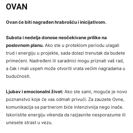
OVAN
Ovan će biti nagrađen hrabrošću i inicijativom.
Subota i nedelja donose neočekivane prilike na
poslovnom planu.
Ako ste u proteklom periodu ulagali
trud i energiju u projekte, sada dolazi trenutak da budete
primećeni. Nadređeni ili saradnici mogu priznati vaš rad,
a čak i mali uspeh može otvoriti vrata većim nagradama u
budućnosti.
Ljubav i emocionalni život:
Ako ste sami, moguće je novo
poznanstvo koje će vas odmah privući. Za zauzete Ovne,
komunikacija sa partnerom biće intenzivnija nego inače.
Iskoristite energiju vikenda da razjasnite nesporazume ili
unesete strast u vezu.