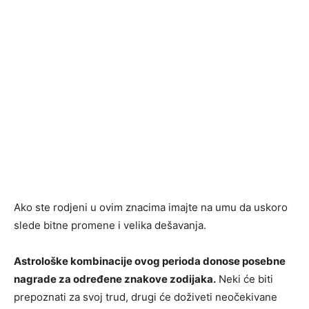
Ako ste rodjeni u ovim znacima imajte na umu da uskoro
slede bitne promene i velika dešavanja.
Astrološke kombinacije ovog perioda donose posebne
nagrade za određene znakove zodijaka.
Neki će biti
prepoznati za svoj trud, drugi će doživeti neočekivane