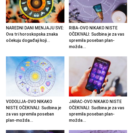
NAREDNI DANI MENJAJU SVE:
RIBA-OVO NIKAKO NISTE
Ova tri horoskopska znaka
OČEKIVALI: Sudbina je za vas
očekuju događaji koji...
spremila poseban plan-
možda...
VODOLIJA-OVO NIKAKO
JARAC-OVO NIKAKO NISTE
NISTE OČEKIVALI: Sudbina je
OČEKIVALI: Sudbina je za vas
za vas spremila poseban
spremila poseban plan-
plan-možda...
možda...