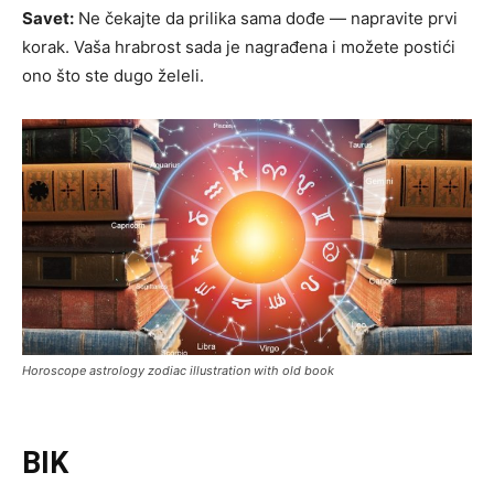
Savet:
Ne čekajte da prilika sama dođe — napravite prvi
korak. Vaša hrabrost sada je nagrađena i možete postići
ono što ste dugo želeli.
Horoscope astrology zodiac illustration with old book
BIK