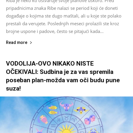
Riba je neko ko ostvaruje svoje planove uskoro. Pred
pripadnicima znaka Ribe nalazi se period koji će doneti
događaje o kojima ste dugo maštali, ali u koje ste polako
prestali da verujete. Poslednjih meseci prolazili ste kroz
brojne uspone i padove, često se pitajući kada...
Read more
VODOLIJA-OVO NIKAKO NISTE
OČEKIVALI: Sudbina je za vas spremila
poseban plan-možda vam oči budu pune
suza!