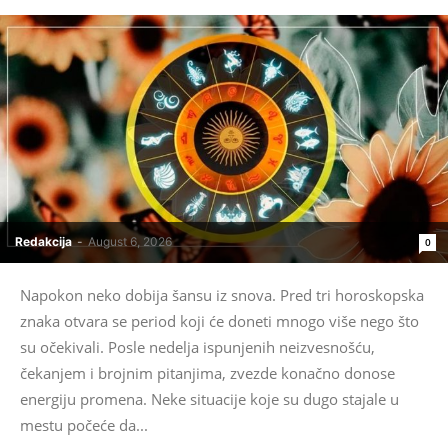
Redakcija
-
August 6, 2026
0
Napokon neko dobija šansu iz snova. Pred tri horoskopska
znaka otvara se period koji će doneti mnogo više nego što
su očekivali. Posle nedelja ispunjenih neizvesnošću,
čekanjem i brojnim pitanjima, zvezde konačno donose
energiju promena. Neke situacije koje su dugo stajale u
mestu počeće da...