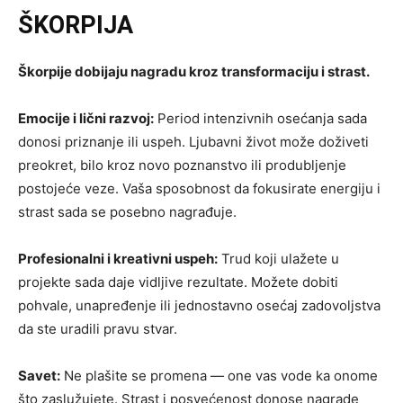
ŠKORPIJA
Škorpije dobijaju nagradu kroz transformaciju i strast.
Emocije i lični razvoj:
Period intenzivnih osećanja sada
donosi priznanje ili uspeh. Ljubavni život može doživeti
preokret, bilo kroz novo poznanstvo ili produbljenje
postojeće veze. Vaša sposobnost da fokusirate energiju i
strast sada se posebno nagrađuje.
Profesionalni i kreativni uspeh:
Trud koji ulažete u
projekte sada daje vidljive rezultate. Možete dobiti
pohvale, unapređenje ili jednostavno osećaj zadovoljstva
da ste uradili pravu stvar.
Savet:
Ne plašite se promena — one vas vode ka onome
što zaslužujete. Strast i posvećenost donose nagrade