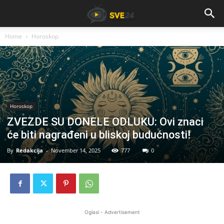
Home
Horoskop
Horoskop
ZVEZDE SU DONELE ODLUKU: Ovi znaci
će biti nagrađeni u bliskoj budućnosti!
By
Redakcija
-
November 14, 2025
777
0
Oglasi - Advertisement