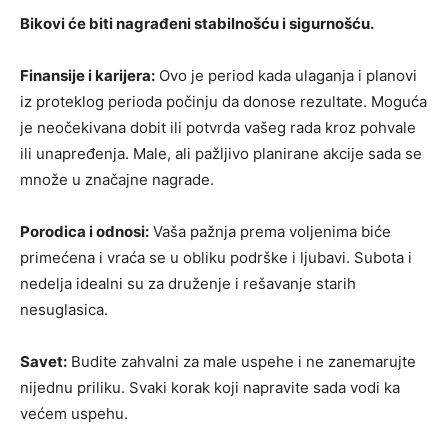
Bikovi će biti nagrađeni stabilnošću i sigurnošću.
Finansije i karijera:
Ovo je period kada ulaganja i planovi
iz proteklog perioda počinju da donose rezultate. Moguća
je neočekivana dobit ili potvrda vašeg rada kroz pohvale
ili unapređenja. Male, ali pažljivo planirane akcije sada se
množe u značajne nagrade.
Porodica i odnosi:
Vaša pažnja prema voljenima biće
primećena i vraća se u obliku podrške i ljubavi. Subota i
nedelja idealni su za druženje i rešavanje starih
nesuglasica.
Savet:
Budite zahvalni za male uspehe i ne zanemarujte
nijednu priliku. Svaki korak koji napravite sada vodi ka
većem uspehu.