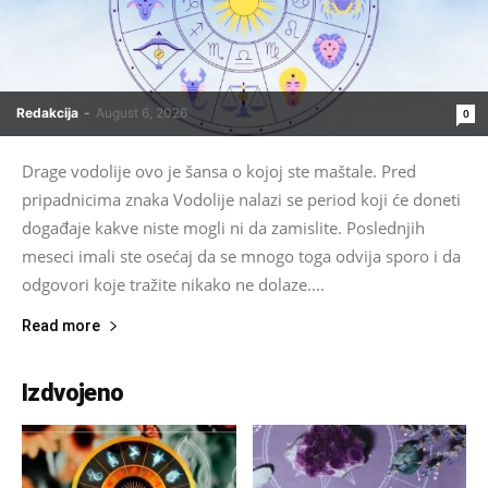
Redakcija
-
August 6, 2026
0
Drage vodolije ovo je šansa o kojoj ste maštale. Pred
pripadnicima znaka Vodolije nalazi se period koji će doneti
događaje kakve niste mogli ni da zamislite. Poslednjih
meseci imali ste osećaj da se mnogo toga odvija sporo i da
odgovori koje tražite nikako ne dolaze....
Read more
Izdvojeno