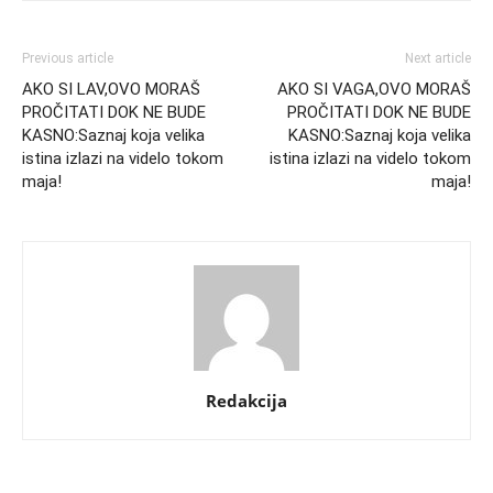
Previous article
Next article
AKO SI LAV,OVO MORAŠ
AKO SI VAGA,OVO MORAŠ
PROČITATI DOK NE BUDE
PROČITATI DOK NE BUDE
KASNO:Saznaj koja velika
KASNO:Saznaj koja velika
istina izlazi na videlo tokom
istina izlazi na videlo tokom
maja!
maja!
Redakcija