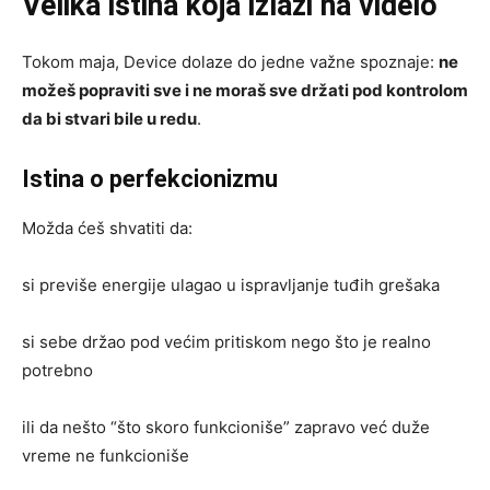
Velika istina koja izlazi na videlo
Tokom maja, Device dolaze do jedne važne spoznaje:
ne
možeš popraviti sve i ne moraš sve držati pod kontrolom
da bi stvari bile u redu
.
Istina o perfekcionizmu
Možda ćeš shvatiti da:
si previše energije ulagao u ispravljanje tuđih grešaka
si sebe držao pod većim pritiskom nego što je realno
potrebno
ili da nešto “što skoro funkcioniše” zapravo već duže
vreme ne funkcioniše