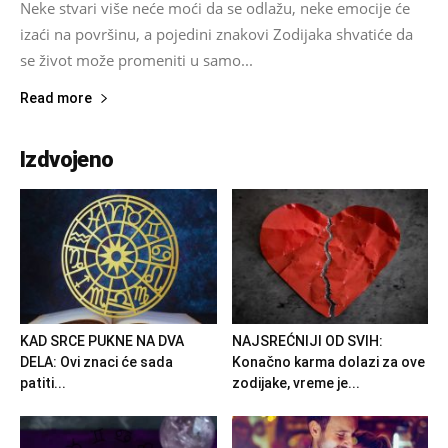
Neke stvari više neće moći da se odlažu, neke emocije će
izaći na površinu, a pojedini znakovi Zodijaka shvatiće da
se život može promeniti u samo...
Read more
Izdvojeno
KAD SRCE PUKNE NA DVA
NAJSREĆNIJI OD SVIH:
DELA: Ovi znaci će sada
Konačno karma dolazi za ove
patiti...
zodijake, vreme je...