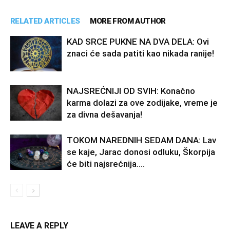
RELATED ARTICLES
MORE FROM AUTHOR
KAD SRCE PUKNE NA DVA DELA: Ovi
znaci će sada patiti kao nikada ranije!
NAJSREĆNIJI OD SVIH: Konačno
karma dolazi za ove zodijake, vreme je
za divna dešavanja!
TOKOM NAREDNIH SEDAM DANA: Lav
se kaje, Jarac donosi odluku, Škorpija
će biti najsrećnija….
LEAVE A REPLY