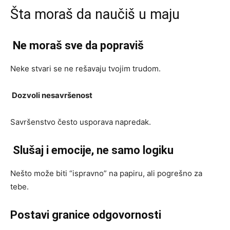
Šta moraš da naučiš u maju
Ne moraš sve da popraviš
Neke stvari se ne rešavaju tvojim trudom.
Dozvoli nesavršenost
Savršenstvo često usporava napredak.
Slušaj i emocije, ne samo logiku
Nešto može biti “ispravno” na papiru, ali pogrešno za
tebe.
Postavi granice odgovornosti