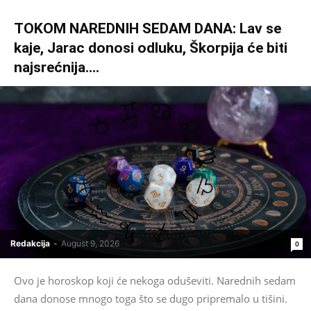
TOKOM NAREDNIH SEDAM DANA: Lav se
kaje, Jarac donosi odluku, Škorpija će biti
najsrećnija….
Redakcija
-
August 9, 2026
0
Ovo je horoskop koji će nekoga oduševiti. Narednih sedam
dana donose mnogo toga što se dugo pripremalo u tišini.