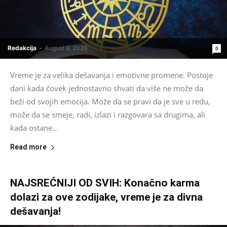
Redakcija
-
August 9, 2026
0
Vreme je za velika dešavanja i emotivne promene. Postoje
dani kada čovek jednostavno shvati da više ne može da
beži od svojih emocija. Može da se pravi da je sve u redu,
može da se smeje, radi, izlazi i razgovara sa drugima, ali
kada ostane...
Read more
NAJSREĆNIJI OD SVIH: Konačno karma
dolazi za ove zodijake, vreme je za divna
dešavanja!