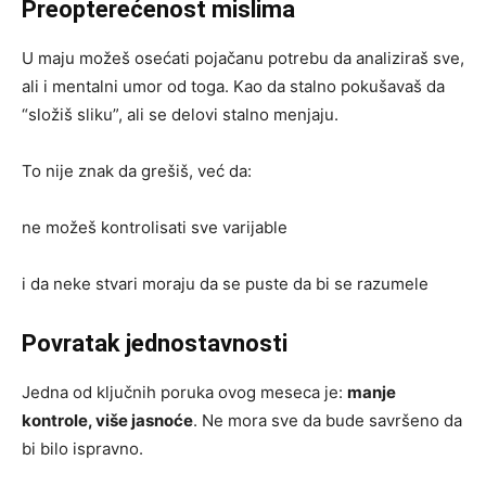
Preopterećenost mislima
U maju možeš osećati pojačanu potrebu da analiziraš sve,
ali i mentalni umor od toga. Kao da stalno pokušavaš da
“složiš sliku”, ali se delovi stalno menjaju.
To nije znak da grešiš, već da:
ne možeš kontrolisati sve varijable
i da neke stvari moraju da se puste da bi se razumele
Povratak jednostavnosti
Jedna od ključnih poruka ovog meseca je:
manje
kontrole, više jasnoće
. Ne mora sve da bude savršeno da
bi bilo ispravno.