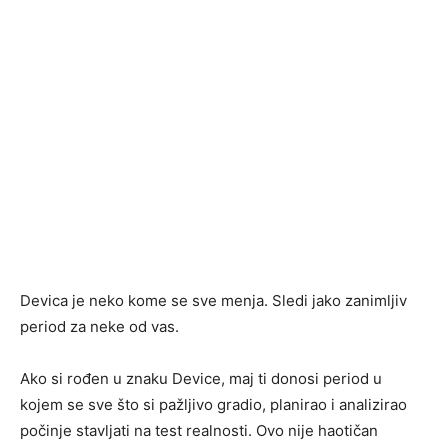
Devica je neko kome se sve menja. Sledi jako zanimljiv
period za neke od vas.
Ako si rođen u znaku Device, maj ti donosi period u
kojem se sve što si pažljivo gradio, planirao i analizirao
počinje stavljati na test realnosti. Ovo nije haotičan