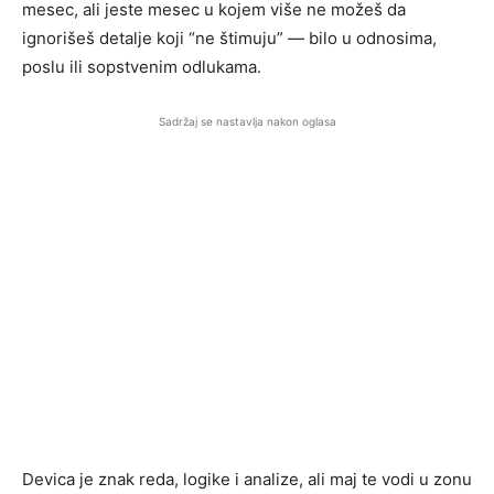
mesec, ali jeste mesec u kojem više ne možeš da
ignorišeš detalje koji “ne štimuju” — bilo u odnosima,
poslu ili sopstvenim odlukama.
Sadržaj se nastavlja nakon oglasa
Devica je znak reda, logike i analize, ali maj te vodi u zonu