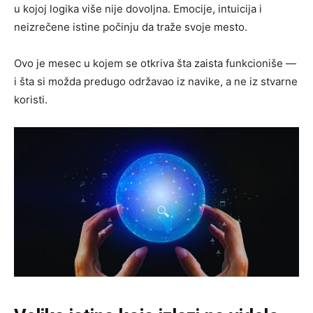
u kojoj logika više nije dovoljna. Emocije, intuicija i
neizrečene istine počinju da traže svoje mesto.
Ovo je mesec u kojem se otkriva šta zaista funkcioniše —
i šta si možda predugo održavao iz navike, a ne iz stvarne
koristi.