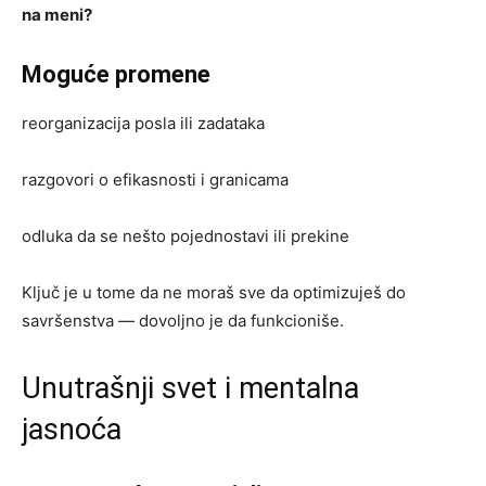
na meni?
Moguće promene
reorganizacija posla ili zadataka
razgovori o efikasnosti i granicama
odluka da se nešto pojednostavi ili prekine
Ključ je u tome da ne moraš sve da optimizuješ do
savršenstva — dovoljno je da funkcioniše.
Unutrašnji svet i mentalna
jasnoća