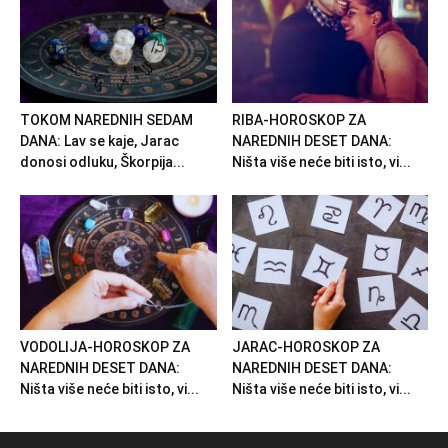
TOKOM NAREDNIH SEDAM
RIBA-HOROSKOP ZA
DANA: Lav se kaje, Jarac
NAREDNIH DESET DANA:
donosi odluku, Škorpija...
Ništa više neće biti isto, vi...
VODOLIJA-HOROSKOP ZA
JARAC-HOROSKOP ZA
NAREDNIH DESET DANA:
NAREDNIH DESET DANA:
Ništa više neće biti isto, vi...
Ništa više neće biti isto, vi...