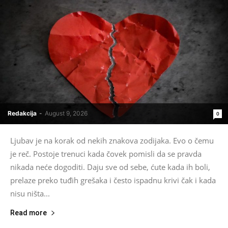
Redakcija
-
August 9, 2026
0
Ljubav je na korak od nekih znakova zodijaka. Evo o čemu
je reč. Postoje trenuci kada čovek pomisli da se pravda
nikada neće dogoditi. Daju sve od sebe, ćute kada ih boli,
prelaze preko tuđih grešaka i često ispadnu krivi čak i kada
nisu ništa...
Read more