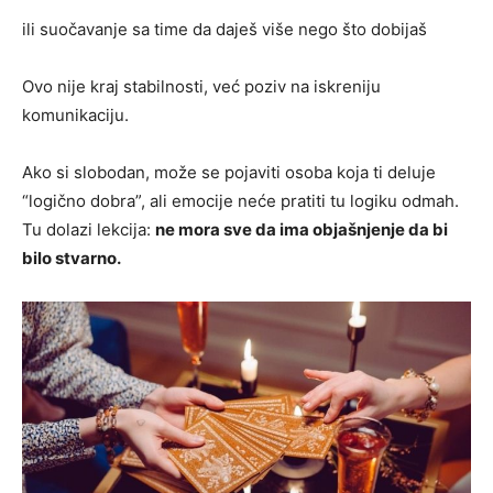
ili suočavanje sa time da daješ više nego što dobijaš
Ovo nije kraj stabilnosti, već poziv na iskreniju
komunikaciju.
Ako si slobodan, može se pojaviti osoba koja ti deluje
“logično dobra”, ali emocije neće pratiti tu logiku odmah.
Tu dolazi lekcija:
ne mora sve da ima objašnjenje da bi
bilo stvarno.