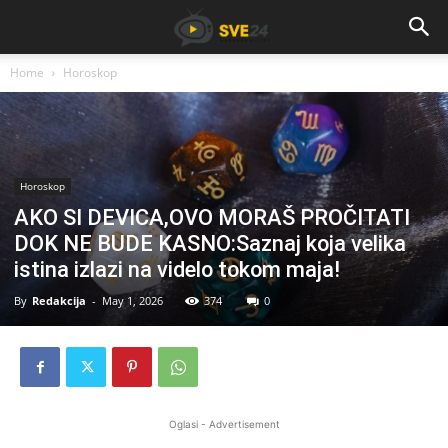
Home
Horoskop
Horoskop
AKO SI DEVICA,OVO MORAŠ PROČITATI
DOK NE BUDE KASNO:Saznaj koja velika
istina izlazi na videlo tokom maja!
By
Redakcija
-
May 1, 2026
374
0
Oglasi - Advertisement