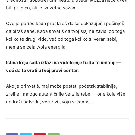
biti prijatan, ali je izuzetno važan.
Ovo je period kada prestaješ da se dokazuješ i počinješ
da biraš sebe. Kada shvatiš da tvoj sjaj ne zavisi od toga
koliko te drugi vide, već od toga koliko si veran sebi,
menja se cela tvoja energija.
Istina koja sada izlazi na videlo nije tu da te umanji —
već da te vrati u tvoj pravi centar.
Ako je prihvatiš, maj može postati početak stabilnije,
zrelije i mnogo autentičnije verzije tebe — one koja više
ne traži potvrdu, već živi svoju vrednost.