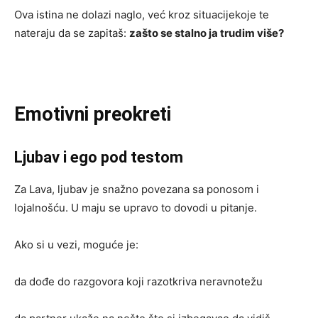
Ova istina ne dolazi naglo, već kroz situacijekoje te
nateraju da se zapitaš:
zašto se stalno ja trudim više?
Emotivni preokreti
Ljubav i ego pod testom
Za Lava, ljubav je snažno povezana sa ponosom i
lojalnošću. U maju se upravo to dovodi u pitanje.
Ako si u vezi, moguće je:
da dođe do razgovora koji razotkriva neravnotežu