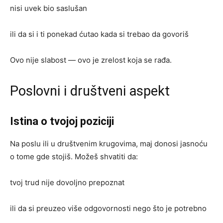
nisi uvek bio saslušan
ili da si i ti ponekad ćutao kada si trebao da govoriš
Ovo nije slabost — ovo je zrelost koja se rađa.
Poslovni i društveni aspekt
Istina o tvojoj poziciji
Na poslu ili u društvenim krugovima, maj donosi jasnoću
o tome gde stojiš. Možeš shvatiti da:
tvoj trud nije dovoljno prepoznat
ili da si preuzeo više odgovornosti nego što je potrebno