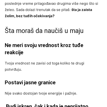
poslednje vreme prilagođavao drugima više nego što si
želeo. Sada dolazi trenutak da se pitaš:
šta ja zaista
želim, bez tuđih očekivanja?
Šta moraš da naučiš u maju
Ne meri svoju vrednost kroz tuđe
reakcije
Tvoja vrednost ne zavisi od toga koliko te drugi
potvrđuju.
Postavi jasne granice
Nije svako dostojan tvoje energije i pažnje.
Budi iskren, čak i kada je neprijatno