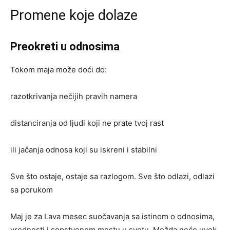
Promene koje dolaze
Preokreti u odnosima
Tokom maja može doći do:
razotkrivanja nečijih pravih namera
distanciranja od ljudi koji ne prate tvoj rast
ili jačanja odnosa koji su iskreni i stabilni
Sve što ostaje, ostaje sa razlogom. Sve što odlazi, odlazi
sa porukom
Maj je za Lava mesec suočavanja sa istinom o odnosima,
vrednosti i sopstvenom mestu u svetu. Možda neće uvek