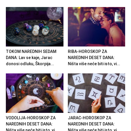
TOKOM NAREDNIH SEDAM
RIBA-HOROSKOP ZA
DANA: Lav se kaje, Jarac
NAREDNIH DESET DANA:
donosi odluku, Škorpija...
Ništa više neće biti isto, vi...
VODOLIJA-HOROSKOP ZA
JARAC-HOROSKOP ZA
NAREDNIH DESET DANA:
NAREDNIH DESET DANA:
Ništa više neće biti isto, vi...
Ništa više neće biti isto, vi...