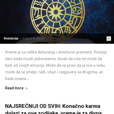
Redakcija
-
August 9, 2026
0
Vreme je za velika dešavanja i emotivne promene. Postoje
dani kada čovek jednostavno shvati da više ne može da
beži od svojih emocija. Može da se pravi da je sve u redu,
može da se smeje, radi, izlazi i razgovara sa drugima, ali
kada ostane...
Read more
NAJSREĆNIJI OD SVIH: Konačno karma
dolazi za ove zodijake, vreme je za divna