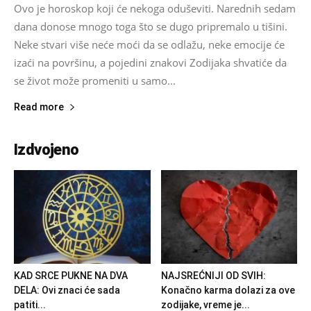
Ovo je horoskop koji će nekoga oduševiti. Narednih sedam
dana donose mnogo toga što se dugo pripremalo u tišini.
Neke stvari više neće moći da se odlažu, neke emocije će
izaći na površinu, a pojedini znakovi Zodijaka shvatiće da
se život može promeniti u samo...
Read more
Izdvojeno
KAD SRCE PUKNE NA DVA
NAJSREĆNIJI OD SVIH:
DELA: Ovi znaci će sada
Konačno karma dolazi za ove
patiti...
zodijake, vreme je...