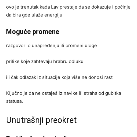
ovo je trenutak kada Lav prestaje da se dokazuje i počinje
da bira gde ulaže energiju.
Moguće promene
razgovori o unapređenju ili promeni uloge
prilike koje zahtevaju hrabru odluku
ili čak odlazak iz situacije koja više ne donosi rast
Ključno je da ne ostaješ iz navike ili straha od gubitka
statusa.
Unutrašnji preokret