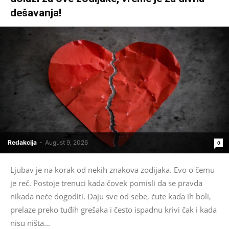
dešavanja!
Redakcija
-
August 9, 2026
0
Ljubav je na korak od nekih znakova zodijaka. Evo o čemu
je reč. Postoje trenuci kada čovek pomisli da se pravda
nikada neće dogoditi. Daju sve od sebe, ćute kada ih boli,
prelaze preko tuđih grešaka i često ispadnu krivi čak i kada
nisu ništa...