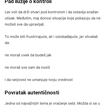
Pad iluzije o kontroli
Lav voli da drži stvari pod kontrolom i da ostavlja snažan
utisak. Međutim, maj donosi situacije koje pokazuju da ne
možeš sve da upravljaš.
To može biti frustrirajuće, ali i oslobađajuće, jer shvataš
da:
ne moraš uvek da budeš jak
ne moraš sve sam da nosiš
i da ranjivost ne umanjuje tvoju vrednost
Povratak autentičnosti
Jedna od najvažnijih tema je vraćanje sebi. Možda si se u