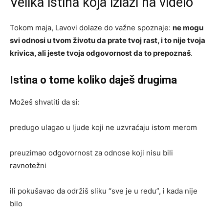
Velika istina koja izlazi na videlo
Tokom maja, Lavovi dolaze do važne spoznaje:
ne mogu
svi odnosi u tvom životu da prate tvoj rast, i to nije tvoja
krivica, ali jeste tvoja odgovornost da to prepoznaš
.
Istina o tome koliko daješ drugima
Možeš shvatiti da si:
predugo ulagao u ljude koji ne uzvraćaju istom merom
preuzimao odgovornost za odnose koji nisu bili
ravnotežni
ili pokušavao da održiš sliku “sve je u redu”, i kada nije
bilo