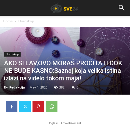
Home
Horoskop
Horoskop
AKO SI LAV,OVO MORAŠ PROČITATI DOK
NE BUDE KASNO:Saznaj koja velika istina
izlazi na videlo tokom maja!
By
Redakcija
-
May 1, 2026
382
0
Oglasi - Advertisement