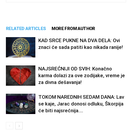
RELATED ARTICLES
MORE FROM AUTHOR
KAD SRCE PUKNE NA DVA DELA: Ovi
znaci će sada patiti kao nikada ranije!
NAJSREĆNIJI OD SVIH: Konačno
karma dolazi za ove zodijake, vreme je
za divna dešavanja!
TOKOM NAREDNIH SEDAM DANA: Lav
se kaje, Jarac donosi odluku, Škorpija
će biti najsrećnija….