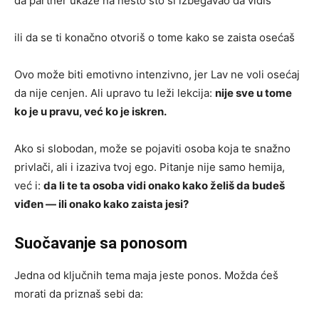
da partner ukaže na nešto što si izbegavao da vidiš
ili da se ti konačno otvoriš o tome kako se zaista osećaš
Ovo može biti emotivno intenzivno, jer Lav ne voli osećaj
da nije cenjen. Ali upravo tu leži lekcija:
nije sve u tome
ko je u pravu, već ko je iskren.
Ako si slobodan, može se pojaviti osoba koja te snažno
privlači, ali i izaziva tvoj ego. Pitanje nije samo hemija,
već i:
da li te ta osoba vidi onako kako želiš da budeš
viđen — ili onako kako zaista jesi?
Suočavanje sa ponosom
Jedna od ključnih tema maja jeste ponos. Možda ćeš
morati da priznaš sebi da: