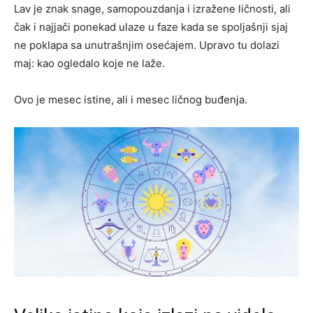
Lav je znak snage, samopouzdanja i izražene ličnosti, ali
čak i najjači ponekad ulaze u faze kada se spoljašnji sjaj
ne poklapa sa unutrašnjim osećajem. Upravo tu dolazi
maj: kao ogledalo koje ne laže.
Ovo je mesec istine, ali i mesec ličnog buđenja.