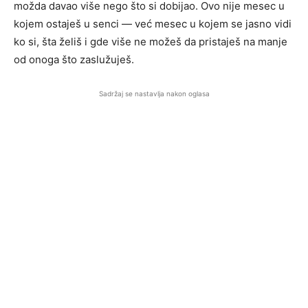
možda davao više nego što si dobijao. Ovo nije mesec u
kojem ostaješ u senci — već mesec u kojem se jasno vidi
ko si, šta želiš i gde više ne možeš da pristaješ na manje
od onoga što zaslužuješ.
Sadržaj se nastavlja nakon oglasa