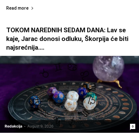
Read more
TOKOM NAREDNIH SEDAM DANA: Lav se
kaje, Jarac donosi odluku, Škorpija će biti
najsrećnija….
Redakcija
-
August 9, 2026
0