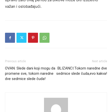
važan i oslobađajući.
Previous article
Next article
OVAN: Slede dani koji mogu da
BLIZANCI:Tokom naredne dve
promene sve, tokom naredne
sedmice slede čuda,evo kakva!
dve sedmice slede čuda!