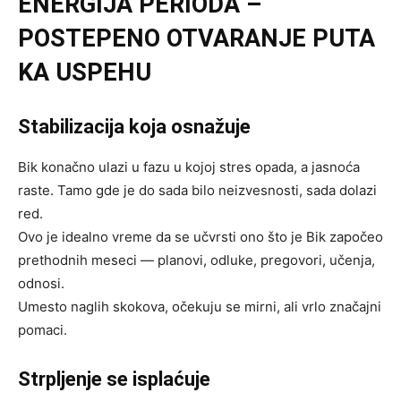
ENERGIJA PERIODA –
POSTEPENO OTVARANJE PUTA
KA USPEHU
Stabilizacija koja osnažuje
Bik konačno ulazi u fazu u kojoj stres opada, a jasnoća
raste. Tamo gde je do sada bilo neizvesnosti, sada dolazi
red.
Ovo je idealno vreme da se učvrsti ono što je Bik započeo
prethodnih meseci — planovi, odluke, pregovori, učenja,
odnosi.
Umesto naglih skokova, očekuju se mirni, ali vrlo značajni
pomaci.
Strpljenje se isplaćuje