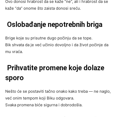
Ovo donosi hrabrost da se kaže “ne”, ali i hrabrost da se
kaže “da” onome što zaista donosi sreću.
Oslobađanje nepotrebnih briga
Brige koje su prisutne dugo počinju da se tope.
Bik shvata da je već učinio dovoljno i da život počinje da
mu vraća.
Prihvatite promene koje dolaze
sporo
Nešto će se postaviti tačno onako kako treba — ne naglo,
već onim tempom koji Biku odgovara.
Svaka promena biće sigurna i dobrodošla.