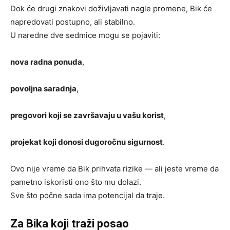
Dok će drugi znakovi doživljavati nagle promene, Bik će
napredovati postupno, ali stabilno.
U naredne dve sedmice mogu se pojaviti:
nova radna ponuda
,
povoljna saradnja
,
pregovori koji se završavaju u vašu korist
,
projekat koji donosi dugoročnu sigurnost
.
Ovo nije vreme da Bik prihvata rizike — ali jeste vreme da
pametno iskoristi ono što mu dolazi.
Sve što počne sada ima potencijal da traje.
Za Bika koji traži posao