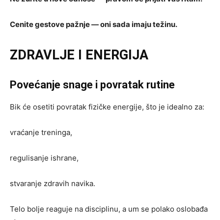
Cenite gestove pažnje — oni sada imaju težinu.
ZDRAVLJE I ENERGIJA
Povećanje snage i povratak rutine
Bik će osetiti povratak fizičke energije, što je idealno za:
vraćanje treninga,
regulisanje ishrane,
stvaranje zdravih navika.
Telo bolje reaguje na disciplinu, a um se polako oslobađa