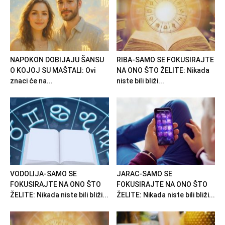
NAPOKON DOBIJAJU ŠANSU
RIBA-SAMO SE FOKUSIRAJTE
O KOJOJ SU MAŠTALI: Ovi
NA ONO ŠTO ŽELITE: Nikada
znaci će na...
niste bili bliži...
VODOLIJA-SAMO SE
JARAC-SAMO SE
FOKUSIRAJTE NA ONO ŠTO
FOKUSIRAJTE NA ONO ŠTO
ŽELITE: Nikada niste bili bliži...
ŽELITE: Nikada niste bili bliži...