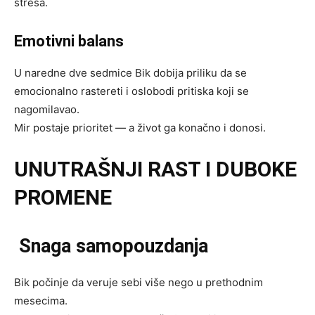
stresa.
Emotivni balans
U naredne dve sedmice Bik dobija priliku da se
emocionalno rastereti i oslobodi pritiska koji se
nagomilavao.
Mir postaje prioritet — a život ga konačno i donosi.
UNUTRAŠNJI RAST I DUBOKE
PROMENE
Snaga samopouzdanja
Bik počinje da veruje sebi više nego u prethodnim
mesecima.