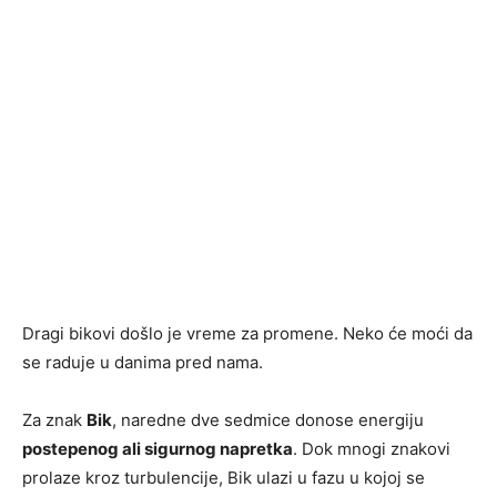
Dragi bikovi došlo je vreme za promene. Neko će moći da
se raduje u danima pred nama.
Za znak
Bik
, naredne dve sedmice donose energiju
postepenog ali sigurnog napretka
. Dok mnogi znakovi
prolaze kroz turbulencije, Bik ulazi u fazu u kojoj se