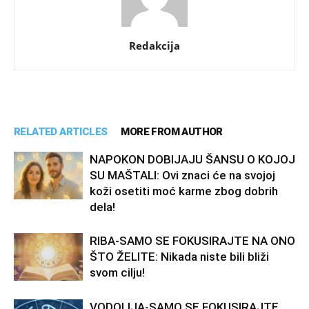
Redakcija
RELATED ARTICLES
MORE FROM AUTHOR
NAPOKON DOBIJAJU ŠANSU O KOJOJ
SU MAŠTALI: Ovi znaci će na svojoj
koži osetiti moć karme zbog dobrih
dela!
RIBA-SAMO SE FOKUSIRAJTE NA ONO
ŠTO ŽELITE: Nikada niste bili bliži
svom cilju!
VODOLIJA-SAMO SE FOKUSIRAJTE