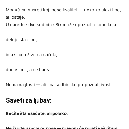
Mogući su susreti koji nose kvalitet — neko ko ulazi tiho,
ali ostaje.
U naredne dve sedmice Bik može upoznati osobu koja:
deluje stabilno,
ima slična životna načela,
donosi mir, a ne haos.
Nema naglosti — ali ima sudbinske prepoznatljivosti.
Saveti za ljubav:
Recite šta osećate, ali polako.
Ne žurite u nove odnose — pravom će prijati vaš ritam.