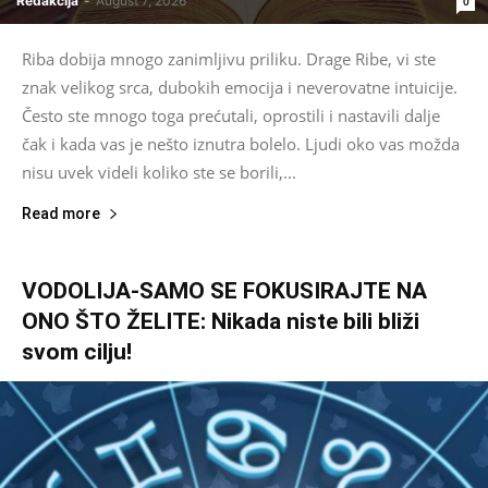
Redakcija
-
August 7, 2026
0
Riba dobija mnogo zanimljivu priliku. Drage Ribe, vi ste
znak velikog srca, dubokih emocija i neverovatne intuicije.
Često ste mnogo toga prećutali, oprostili i nastavili dalje
čak i kada vas je nešto iznutra bolelo. Ljudi oko vas možda
nisu uvek videli koliko ste se borili,...
Read more
VODOLIJA-SAMO SE FOKUSIRAJTE NA
ONO ŠTO ŽELITE: Nikada niste bili bliži
svom cilju!