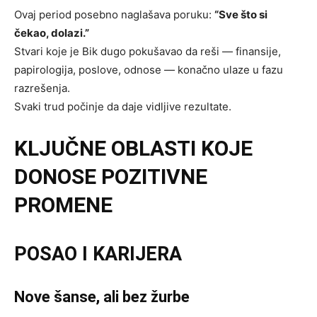
Ovaj period posebno naglašava poruku:
“Sve što si
čekao, dolazi.”
Stvari koje je Bik dugo pokušavao da reši — finansije,
papirologija, poslove, odnose — konačno ulaze u fazu
razrešenja.
Svaki trud počinje da daje vidljive rezultate.
KLJUČNE OBLASTI KOJE
DONOSE POZITIVNE
PROMENE
POSAO I KARIJERA
Nove šanse, ali bez žurbe