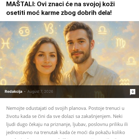
MAŠTALI: Ovi znaci će na svojoj koži
osetiti moć karme zbog dobrih dela!
Redakcija
-
August 7, 2026
0
Nemojte odustajati od svojih planova. Postoje trenuci u
životu kada se čini da sve dolazi sa zakašnjenjem. Neki
ljudi dugo čekaju na priznanje, ljubav, poslovnu priliku ili
jednostavno na trenutak kada će moći da pokažu koliko