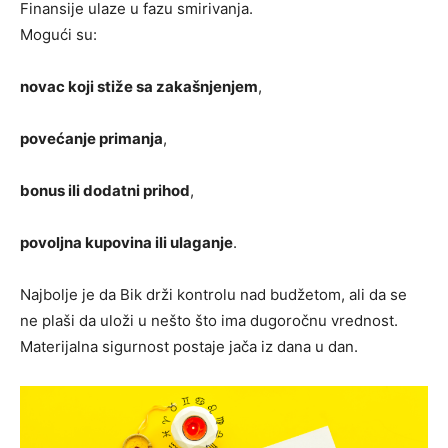
Finansije ulaze u fazu smirivanja.
Mogući su:
novac koji stiže sa zakašnjenjem
,
povećanje primanja
,
bonus ili dodatni prihod
,
povoljna kupovina ili ulaganje
.
Najbolje je da Bik drži kontrolu nad budžetom, ali da se
ne plaši da uloži u nešto što ima dugoročnu vrednost.
Materijalna sigurnost postaje jača iz dana u dan.