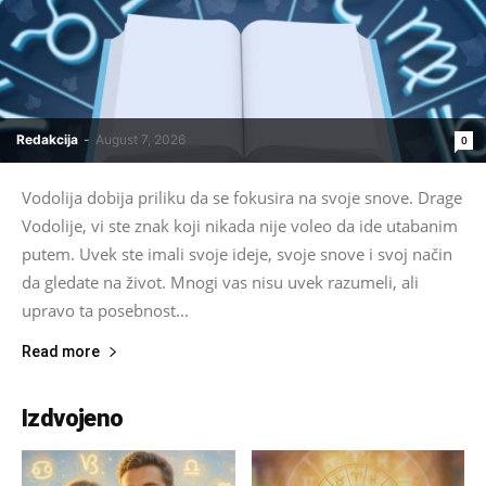
Redakcija
-
August 7, 2026
0
Vodolija dobija priliku da se fokusira na svoje snove. Drage
Vodolije, vi ste znak koji nikada nije voleo da ide utabanim
putem. Uvek ste imali svoje ideje, svoje snove i svoj način
da gledate na život. Mnogi vas nisu uvek razumeli, ali
upravo ta posebnost...
Read more
Izdvojeno