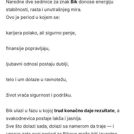
Naredne dve sedmice za znak
Bik
donose energiju
stabilnosti, rasta i unutrašnjeg mira.
Ovo je period u kojem se:
karijera polako, ali sigurno penje,
finansije popravljaju,
ljubavni odnosi postaju dublji,
telo i um dolaze u ravnotežu,
život vraća sigurnost i podršku.
Bik ulazi u fazu u kojoj
trud konačno daje rezultate
, a
svakodnevica postaje lakša i jasnija.
Sve što dolazi sada, dolazi sa namerom da traje — i
upravo zato ovaj period za Bikove može biti izuzetno