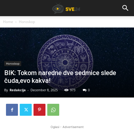
Home
Horoskop
Horoskop
BIK: Tokom naredne dve sedmice slede
čuda,evo kakva!
By
Redakcija
-
December 8, 2025
973
0
Oglasi - Advertisement