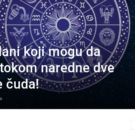
ani koji mogu da
 tokom naredne dve
e čuda!
0