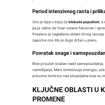
Period intenzivnog rasta i prilik
Ovo je faza u kojoj će
blokade popuštati
, a
pa je važno da Ovan ostane fokusiran i spre
Posebno je naglašena oblast ličnog razvoja
započne
ono što je dugo držao u planu.
Povratak snage i samopouzdan
Biće prisutan snažan nalet samopouzdanja,
razmišljanja. Mars simbolizuje energiju, pok
preuzmu kontrolu nad situacijama koje su im
KLJUČNE OBLASTI U 
PROMENE