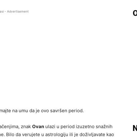
O
asi - Advertisement
majte na umu da je ovo savršen period.
ačenjima, znak
Ovan
ulazi u period izuzetno snažnih
N
 Bilo da verujete u astrologiju ili je doživljavate kao