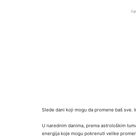
Ogl
Slede dani koji mogu da promene baš sve. I
U narednim danima, prema astrološkim tum
energija koje mogu pokrenuti velike promene.