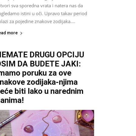
tvori sva sporedna vrata i natera nas da
gledamo istini u oči. Upravo takav period
lazi za pojedine znakove zodijaka....
ead more
NEMATE DRUGU OPCIJU
SIM DA BUDETE JAKI:
mamo poruku za ove
nakove zodijaka-njima
eće biti lako u narednim
anima!