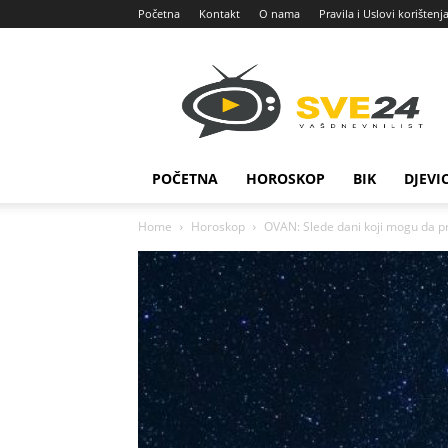
Početna
Kontakt
O nama
Pravila i Uslovi korištenj
Sve
24
POČETNA
HOROSKOP
BIK
DJEVI
Home
Horoskop
OVAN: Slede dani koji mogu da p