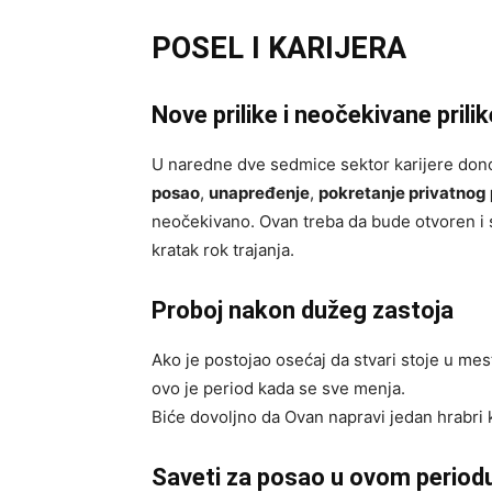
POSEL I KARIJERA
Nove prilike i neočekivane prilik
U naredne dve sedmice sektor karijere d
posao
,
unapređenje
,
pokretanje privatnog 
neočekivano. Ovan treba da bude otvoren i s
kratak rok trajanja.
Proboj nakon dužeg zastoja
Ako je postojao osećaj da stvari stoje u mest
ovo je period kada se sve menja.
Biće dovoljno da Ovan napravi jedan hrabri 
Saveti za posao u ovom periodu