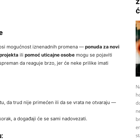
z
ć
e
onosi mogućnost iznenadnih promena —
ponuda za novi
projekta
ili
pomoć uticajne osobe
mogu se pojaviti
preman da reaguje brzo, jer će neke prilike imati
N
h
u, da trud nije primećen ili da se vrata ne otvaraju —
do
n
korak, a događaji će se sami nadovezati.
b
e
:
st