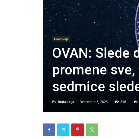
Horoskop
OVAN: Slede d
promene sve,
sedmice sled
By
Redakcija
-
December 8, 2025
848