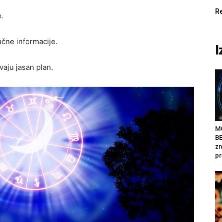
R
.
učne informacije.
I
vaju jasan plan.
M
BE
zn
pr