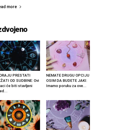
ead more
zdvojeno
ORAJU PRESTATI
NEMATE DRUGU OPCIJU
ŽATI OD SUDBINE: Ovi
OSIM DA BUDETE JAKI:
aci će biti stavljeni
Imamo poruku za ove...
ed...