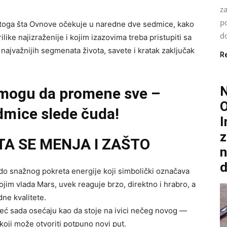
za
po
za toga šta Ovnove očekuje u naredne dve sedmice, kako
do
ike najizraženije i kojim izazovima treba pristupiti sa
najvažnijih segmenata života, savete i kratak zaključak
R
 mogu da promene sve –
O
mice slede čuda!
I
z
TA SE MENJA I ZAŠTO
n
d
do snažnog pokreta energije koji simbolički označava
ojim vlada Mars, uvek reaguje brzo, direktno i hrabro, a
ne kvalitete.
eć sada osećaju kao da stoje na ivici nečeg novog —
koji može otvoriti potpuno novi put.