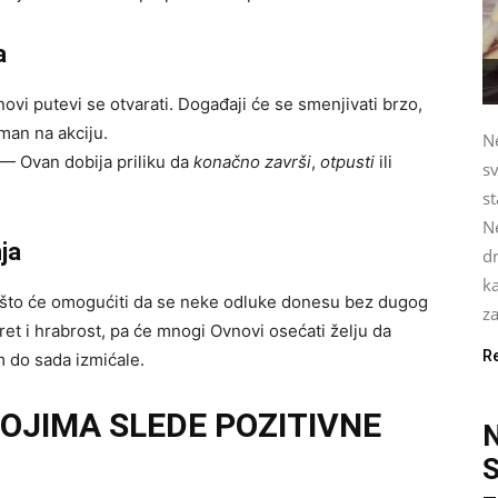
a
 novi putevi se otvarati. Događaji će se smenjivati brzo,
man na akciju.
Ne
 — Ovan dobija priliku da
konačno završi
,
otpusti
ili
sv
st
Ne
ja
dr
ka
 što će omogućiti da se neke odluke donesu bez dugog
za
ret i hrabrost, pa će mnogi Ovnovi osećati želju da
R
 do sada izmićale.
KOJIMA SLEDE POZITIVNE
S