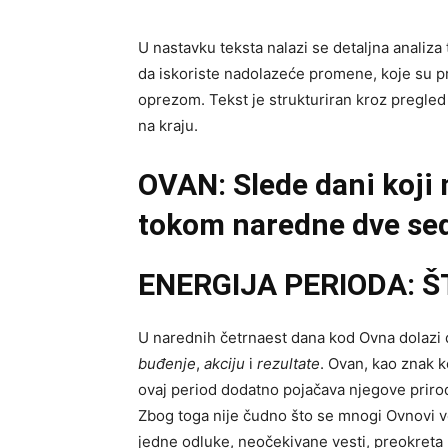
U nastavku teksta nalazi se detaljna anali
da iskoriste nadolazeće promene, koje su pril
oprezom. Tekst je strukturiran kroz pregled 
na kraju.
OVAN: Slede dani koji
tokom naredne dve sed
ENERGIJA PERIODA: Š
U narednih četrnaest dana kod Ovna dolazi 
buđenje
,
akciju
i
rezultate
. Ovan, kao znak k
ovaj period dodatno pojačava njegove prirod
Zbog toga nije čudno što se mnogi Ovnovi v
jedne odluke, neočekivane vesti, preokreta 