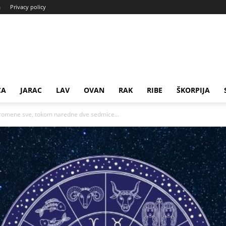
a
Privacy policy
CA
JARAC
LAV
OVAN
RAK
RIBE
ŠKORPIJA
romene sve, tokom naredne dve sedmice...