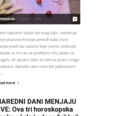
Redakcija
-
August 7, 2026
0
ko napokon dolazi do svog cilja i ostvaruje
oje planove.Postoje periodi kada život
avlja pred nas izazove koje nismo očekivali.
kada se čini da se problemi nižu jedan za
ugim, ali upravo tada se otkriva prava snaga
raktera. Naredni dani neće biti jednostavni
...
ead more
NAREDNI DANI MENJAJU
VE: Ova tri horoskopska