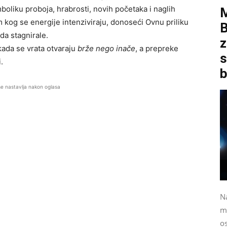
imboliku proboja, hrabrosti, novih početaka i naglih
kog se energije intenziviraju, donoseći Ovnu priliku
B
da stagnirale.
z
ada se vrata otvaraju
brže nego inače
, a prepreke
s
.
b
se nastavlja nakon oglasa
N
m
o