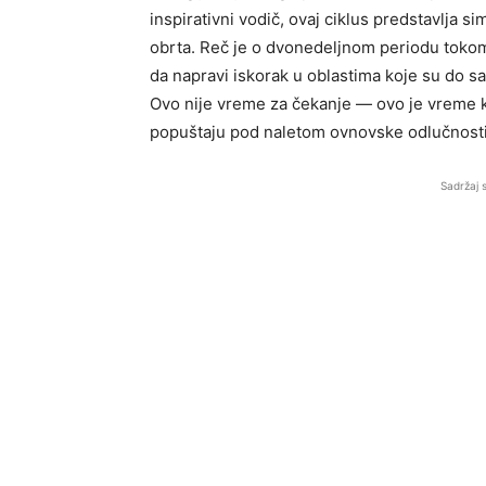
inspirativni vodič, ovaj ciklus predstavlja s
obrta. Reč je o dvonedeljnom periodu tokom 
da napravi iskorak u oblastima koje su do sa
Ovo nije vreme za čekanje — ovo je vreme k
popuštaju pod naletom ovnovske odlučnosti
Sadržaj 