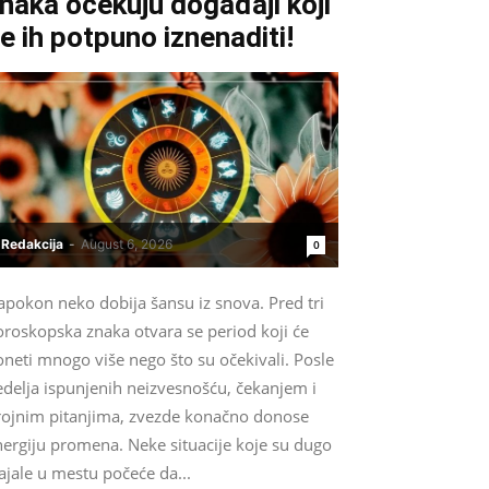
naka očekuju događaji koji
e ih potpuno iznenaditi!
Redakcija
-
August 6, 2026
0
apokon neko dobija šansu iz snova. Pred tri
oroskopska znaka otvara se period koji će
neti mnogo više nego što su očekivali. Posle
edelja ispunjenih neizvesnošću, čekanjem i
rojnim pitanjima, zvezde konačno donose
nergiju promena. Neke situacije koje su dugo
ajale u mestu počeće da...