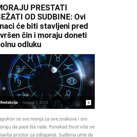
MORAJU PRESTATI
EŽATI OD SUDBINE: Ovi
naci će biti stavljeni pred
vršen čin i moraju doneti
olnu odluku
Redakcija
-
August 7, 2026
0
apokon se sve menja za ove znakove i oni
oraju da paze šta rade. Ponekad život više ne
stavlja prostor za odlaganje. Sudbina ume da