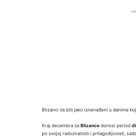
Ogl
Blizanci će biti jako iznenađeni u danima ko
Kraj decembra za
Blizance
donosi period
d
po svojoj radoznalosti i prilagodljivosti, sa