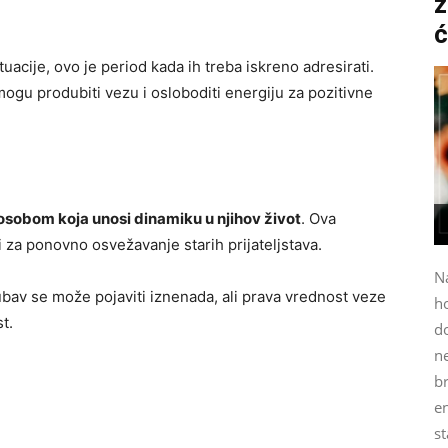
z
ć
uacije, ovo je period kada ih treba iskreno adresirati.
ogu produbiti vezu i osloboditi energiju za pozitivne
 osobom koja unosi dinamiku u njihov život
. Ova
i i za ponovno osvežavanje starih prijateljstava.
N
ubav se može pojaviti iznenada, ali prava vrednost veze
h
t.
do
n
b
e
st