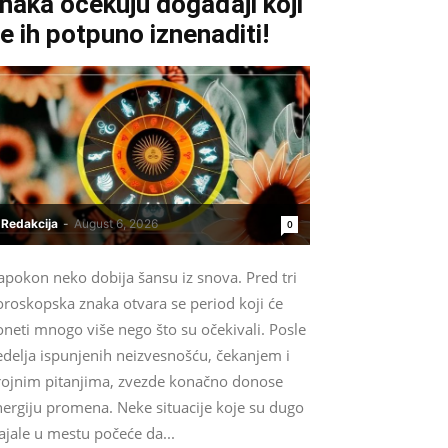
naka očekuju događaji koji
e ih potpuno iznenaditi!
Redakcija
-
August 6, 2026
0
apokon neko dobija šansu iz snova. Pred tri
oroskopska znaka otvara se period koji će
neti mnogo više nego što su očekivali. Posle
edelja ispunjenih neizvesnošću, čekanjem i
rojnim pitanjima, zvezde konačno donose
nergiju promena. Neke situacije koje su dugo
ajale u mestu počeće da...