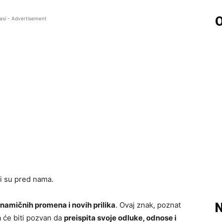
O
asi - Advertisement
ji su pred nama.
inamičnih promena i novih prilika
. Ovaj znak, poznat
N
da će biti pozvan da
preispita svoje odluke, odnose i