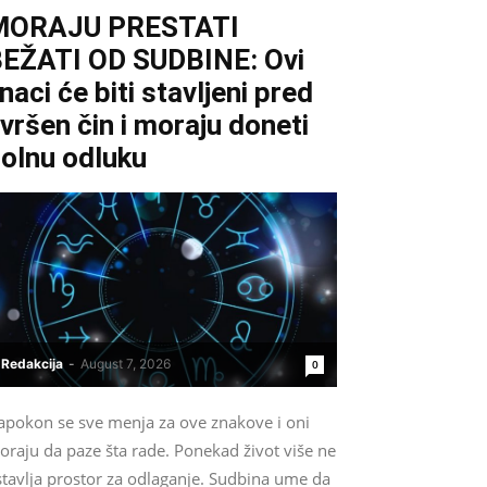
MORAJU PRESTATI
EŽATI OD SUDBINE: Ovi
naci će biti stavljeni pred
vršen čin i moraju doneti
olnu odluku
Redakcija
-
August 7, 2026
0
apokon se sve menja za ove znakove i oni
oraju da paze šta rade. Ponekad život više ne
stavlja prostor za odlaganje. Sudbina ume da