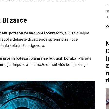
za
po
do
 Blizance
R
čanu potrebu za akcijom i pokretom
, ali i za dubljim
 spolja delujete društveno i spremno za nove
itanja koja traže odgovore.
O
I
u prošlih poteza i planiranje budućih koraka
. Planete
z
jeni
, jer impulzivnost može doneti više komplikacija
n
d