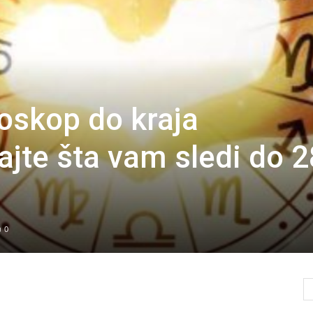
oskop do kraja
jte šta vam sledi do 2
0