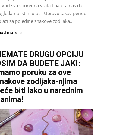
tvori sva sporedna vrata i natera nas da
gledamo istini u oči. Upravo takav period
lazi za pojedine znakove zodijaka....
ead more
NEMATE DRUGU OPCIJU
SIM DA BUDETE JAKI:
mamo poruku za ove
nakove zodijaka-njima
eće biti lako u narednim
anima!