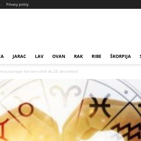
a
Privacy policy
CA
JARAC
LAV
OVAN
RAK
RIBE
ŠKORPIJA
ice,saznajte šta vam sledi do 28. decembra!