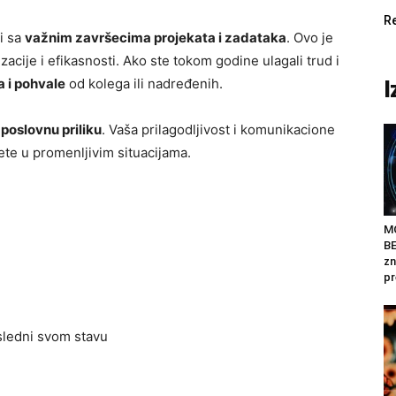
R
i sa
važnim završecima projekata i zadataka
. Ovo je
acije i efikasnosti. Ako ste tokom godine ulagali trud i
a i pohvale
od kolega ili nadređenih.
I
poslovnu priliku
. Vaša prilagodljivost i komunikacione
te u promenljivim situacijama.
M
BE
zn
pr
osledni svom stavu