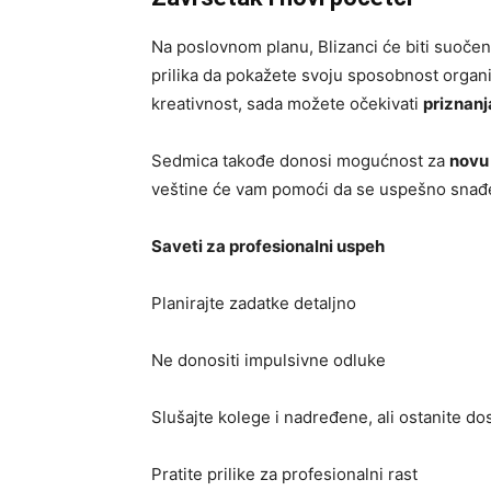
Na poslovnom planu, Blizanci će biti suočen
prilika da pokažete svoju sposobnost organiz
kreativnost, sada možete očekivati
priznanj
Sedmica takođe donosi mogućnost za
novu 
veštine će vam pomoći da se uspešno snađe
Saveti za profesionalni uspeh
Planirajte zadatke detaljno
Ne donositi impulsivne odluke
Slušajte kolege i nadređene, ali ostanite d
Pratite prilike za profesionalni rast