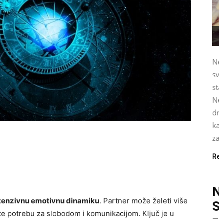
Ne
sv
st
Ne
dr
ka
za
R
tenzivnu emotivnu dinamiku
. Partner može želeti više
S
ate potrebu za slobodom i komunikacijom. Ključ je u