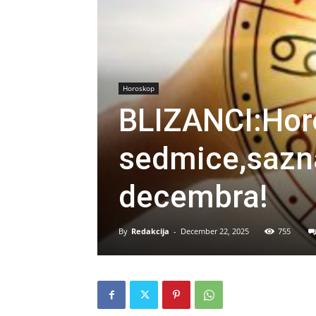
Horoskop
BLIZANCI:Hor
sedmice,sazna
decembra!
By
Redakcija
-
December 22, 2025
755