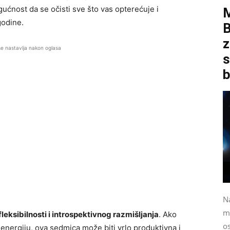
ćnost da se očisti sve što vas opterećuje i
godine.
B
z
se nastavlja nakon oglasa
s
b
N
m
leksibilnosti i introspektivnog razmišljanja
. Ako
o
energiju, ova sedmica može biti vrlo produktivna i