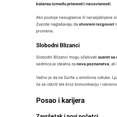
balansu između prisnosti i nezavisnosti
.
Ako postoje nesuglasice ili nerazjašnjene sit
Zvezde naglašavaju da
otvoreni razgovori
m
promene.
Slobodni Blizanci
Slobodni Blizanci mogu očekivati
susret sa
sedmica je idealna za
nova poznanstva
, al
Važno je da ne žurite u emotivne odluke. Lj
će se otkriti tek kroz komunikaciju i iskrenos
Posao i karijera
Završetak i novi početci