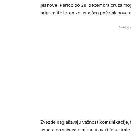
planove
. Period do 28. decembra pruža mogu
pripremite teren za uspešan početak nove 
Sadržaj 
Zvezde naglašavaju važnost
komunikacije, f
uspete da sačuvate mirnu glavu i fokusirate 