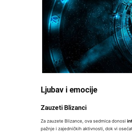
Ljubav i emocije
Zauzeti Blizanci
Za zauzete Blizance, ova sedmica donosi
in
pažnje i zajedničkih aktivnosti, dok vi oseć