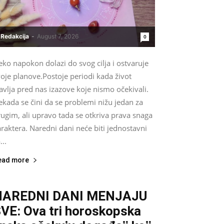
Redakcija
-
August 7, 2026
0
ko napokon dolazi do svog cilja i ostvaruje
oje planove.Postoje periodi kada život
avlja pred nas izazove koje nismo očekivali.
kada se čini da se problemi nižu jedan za
ugim, ali upravo tada se otkriva prava snaga
raktera. Naredni dani neće biti jednostavni
...
ead more
NAREDNI DANI MENJAJU
VE: Ova tri horoskopska