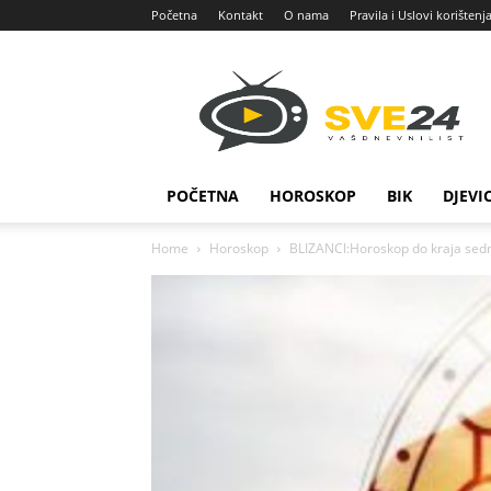
Početna
Kontakt
O nama
Pravila i Uslovi korištenj
Sve
24
POČETNA
HOROSKOP
BIK
DJEVI
Home
Horoskop
BLIZANCI:Horoskop do kraja sedm