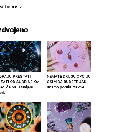
ead more
zdvojeno
ORAJU PRESTATI
NEMATE DRUGU OPCIJU
ŽATI OD SUDBINE: Ovi
OSIM DA BUDETE JAKI:
aci će biti stavljeni
Imamo poruku za ove...
ed...