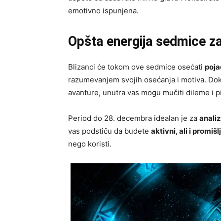
emotivno ispunjena.
Opšta energija sedmice za
Blizanci će tokom ove sedmice osećati
poja
razumevanjem svojih osećanja i motiva. Dok
avanture, unutra vas mogu mučiti dileme i p
Period do 28. decembra idealan je za
analiz
vas podstiču da budete
aktivni, ali i promišl
nego koristi.