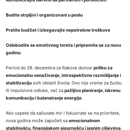
Budite strpljivi i organizovani u poslu
Pratite budžet i izbegavajte nepotrebne troškove
Oslobodite se emotivnog tereta i pripremite se za novu
godinu
Period do 28. decembra za Rakove donosi
priliku za
emocionalno osnaživanje, introspektivno razmišljanje i
stabilizaciju
svih oblasti života. Ovo nije vreme za žurbu
ili impulsivne odluke, već za
pažljivo planiranje, iskrenu
komunikaciju i balansiranje energije
.
Ako uspete da sačuvate mir i fokusirate se na prioritete,
nova godina može započeti sa
emocionalnom
stabilnošću, finansijskom sigurnošću i jasnim ciljevima
.