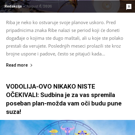
Redakcija
-
August 6, 2026
0
Riba je neko ko ostvaruje svoje planove uskoro. Pred
pripadnicima znaka Ribe nalazi se period koji će doneti
događaje o kojima ste dugo maštali, ali u koje ste polako
prestali da verujete. Poslednjih meseci prolazili ste kroz
brojne uspone i padove, često se pitajući kada...
Read more
VODOLIJA-OVO NIKAKO NISTE
OČEKIVALI: Sudbina je za vas spremila
poseban plan-možda vam oči budu pune
suza!