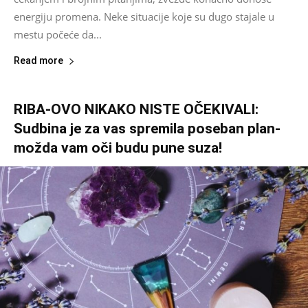
energiju promena. Neke situacije koje su dugo stajale u
mestu počeće da...
Read more
RIBA-OVO NIKAKO NISTE OČEKIVALI:
Sudbina je za vas spremila poseban plan-
možda vam oči budu pune suza!