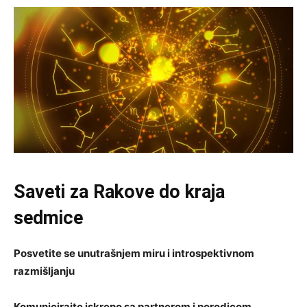
Saveti za Rakove do kraja
sedmice
Posvetite se unutrašnjem miru i introspektivnom
razmišljanju
Komunicirajte iskreno sa partnerom i porodicom