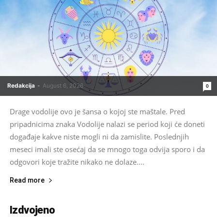
Redakcija
-
August 6, 2026
0
Drage vodolije ovo je šansa o kojoj ste maštale. Pred
pripadnicima znaka Vodolije nalazi se period koji će doneti
događaje kakve niste mogli ni da zamislite. Poslednjih
meseci imali ste osećaj da se mnogo toga odvija sporo i da
odgovori koje tražite nikako ne dolaze....
Read more
Izdvojeno