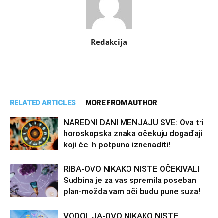
Redakcija
RELATED ARTICLES
MORE FROM AUTHOR
NAREDNI DANI MENJAJU SVE: Ova tri
horoskopska znaka očekuju događaji
koji će ih potpuno iznenaditi!
RIBA-OVO NIKAKO NISTE OČEKIVALI:
Sudbina je za vas spremila poseban
plan-možda vam oči budu pune suza!
VODOLIJA-OVO NIKAKO NISTE