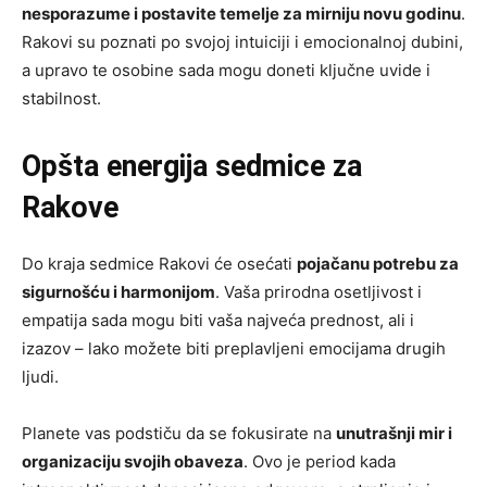
nesporazume i postavite temelje za mirniju novu godinu
.
Rakovi su poznati po svojoj intuiciji i emocionalnoj dubini,
a upravo te osobine sada mogu doneti ključne uvide i
stabilnost.
Opšta energija sedmice za
Rakove
Do kraja sedmice Rakovi će osećati
pojačanu potrebu za
sigurnošću i harmonijom
. Vaša prirodna osetljivost i
empatija sada mogu biti vaša najveća prednost, ali i
izazov – lako možete biti preplavljeni emocijama drugih
ljudi.
Planete vas podstiču da se fokusirate na
unutrašnji mir i
organizaciju svojih obaveza
. Ovo je period kada