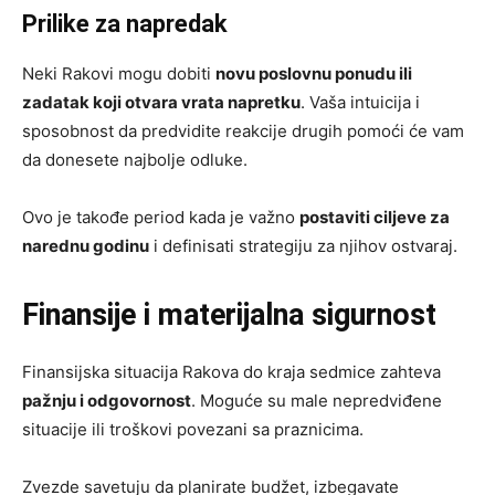
Prilike za napredak
Neki Rakovi mogu dobiti
novu poslovnu ponudu ili
zadatak koji otvara vrata napretku
. Vaša intuicija i
sposobnost da predvidite reakcije drugih pomoći će vam
da donesete najbolje odluke.
Ovo je takođe period kada je važno
postaviti ciljeve za
narednu godinu
i definisati strategiju za njihov ostvaraj.
Finansije i materijalna sigurnost
Finansijska situacija Rakova do kraja sedmice zahteva
pažnju i odgovornost
. Moguće su male nepredviđene
situacije ili troškovi povezani sa praznicima.
Zvezde savetuju da planirate budžet, izbegavate