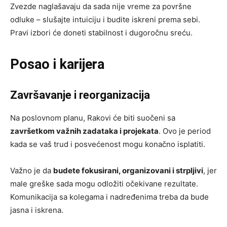
Zvezde naglašavaju da sada nije vreme za površne
odluke – slušajte intuiciju i budite iskreni prema sebi.
Pravi izbori će doneti stabilnost i dugoročnu sreću.
Posao i karijera
Završavanje i reorganizacija
Na poslovnom planu, Rakovi će biti suočeni sa
završetkom važnih zadataka i projekata
. Ovo je period
kada se vaš trud i posvećenost mogu konačno isplatiti.
Važno je da
budete fokusirani, organizovani i strpljivi
, jer
male greške sada mogu odložiti očekivane rezultate.
Komunikacija sa kolegama i nadređenima treba da bude
jasna i iskrena.