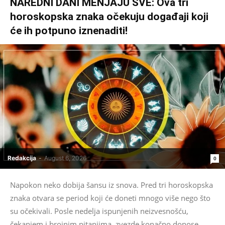
NAREDNI DANI MENJAJU SVE: Ova tri
horoskopska znaka očekuju događaji koji
će ih potpuno iznenaditi!
Redakcija
-
August 6, 2026
0
Napokon neko dobija šansu iz snova. Pred tri horoskopska
znaka otvara se period koji će doneti mnogo više nego što
su očekivali. Posle nedelja ispunjenih neizvesnošću,
čekanjem i brojnim pitanjima, zvezde konačno donose