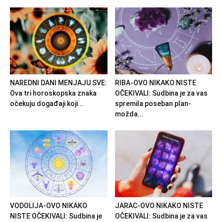
NAREDNI DANI MENJAJU SVE:
RIBA-OVO NIKAKO NISTE
Ova tri horoskopska znaka
OČEKIVALI: Sudbina je za vas
očekuju događaji koji...
spremila poseban plan-
možda...
VODOLIJA-OVO NIKAKO
JARAC-OVO NIKAKO NISTE
NISTE OČEKIVALI: Sudbina je
OČEKIVALI: Sudbina je za vas