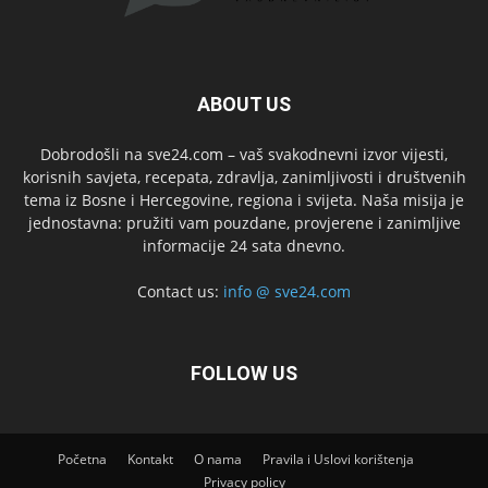
ABOUT US
Dobrodošli na sve24.com – vaš svakodnevni izvor vijesti,
korisnih savjeta, recepata, zdravlja, zanimljivosti i društvenih
tema iz Bosne i Hercegovine, regiona i svijeta. Naša misija je
jednostavna: pružiti vam pouzdane, provjerene i zanimljive
informacije 24 sata dnevno.
Contact us:
info @ sve24.com
FOLLOW US
Početna
Kontakt
O nama
Pravila i Uslovi korištenja
Privacy policy