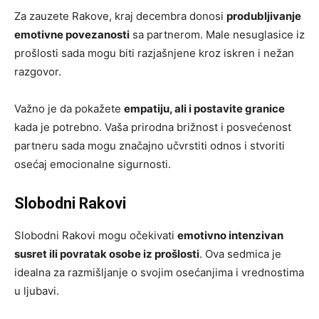
Za zauzete Rakove, kraj decembra donosi
produbljivanje
emotivne povezanosti
sa partnerom. Male nesuglasice iz
prošlosti sada mogu biti razjašnjene kroz iskren i nežan
razgovor.
Važno je da pokažete
empatiju, ali i postavite granice
kada je potrebno. Vaša prirodna brižnost i posvećenost
partneru sada mogu značajno učvrstiti odnos i stvoriti
osećaj emocionalne sigurnosti.
Slobodni Rakovi
Slobodni Rakovi mogu očekivati
emotivno intenzivan
susret ili povratak osobe iz prošlosti
. Ova sedmica je
idealna za razmišljanje o svojim osećanjima i vrednostima
u ljubavi.