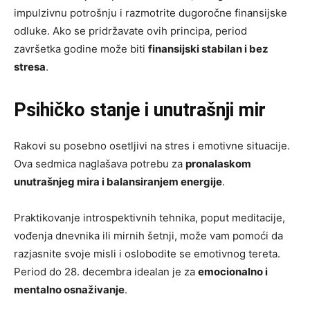
impulzivnu potrošnju i razmotrite dugoročne finansijske
odluke. Ako se pridržavate ovih principa, period
završetka godine može biti
finansijski stabilan i bez
stresa
.
Psihičko stanje i unutrašnji mir
Rakovi su posebno osetljivi na stres i emotivne situacije.
Ova sedmica naglašava potrebu za
pronalaskom
unutrašnjeg mira i balansiranjem energije
.
Praktikovanje introspektivnih tehnika, poput meditacije,
vođenja dnevnika ili mirnih šetnji, može vam pomoći da
razjasnite svoje misli i oslobodite se emotivnog tereta.
Period do 28. decembra idealan je za
emocionalno i
mentalno osnaživanje
.