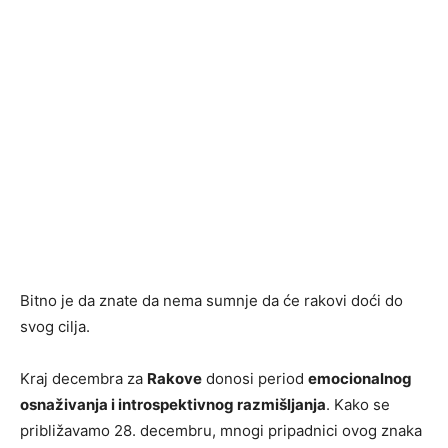
Bitno je da znate da nema sumnje da će rakovi doći do
svog cilja.
Kraj decembra za
Rakove
donosi period
emocionalnog
osnaživanja i introspektivnog razmišljanja
. Kako se
približavamo 28. decembru, mnogi pripadnici ovog znaka