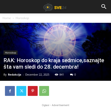
Home
Horoskop
Horoskop
RAK: Horoskop do kraja sedmice,saznajte
šta vam sledi do 28. decembra!
By
Redakcija
-
December 22, 2025
841
0
Oglasi - Advertisement