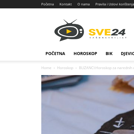
Početna
Kontakt
O nama
Pravila i Uslovi korištenj
Sve
24
POČETNA
HOROSKOP
BIK
DJEVI
Home
Horoskop
BLIZANCI:Horoskop za narednih de