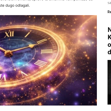
sa
ste dugo odlagali.
R
K
o
d