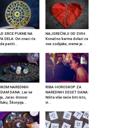
AD SRCE PUKNE NA
NAJSREĆNIJI OD SVIH:
A DELA: Ovi znaci će
Konačno karma dolazi za
da patiti...
ove zodijake, vreme je...
OKOM NAREDNIH
RIBA-HOROSKOP ZA
EDAM DANA: Lav se
NAREDNIH DESET DANA:
je, Jarac donosi
Ništa više neće biti isto,
luku, Škorpija...
vi...