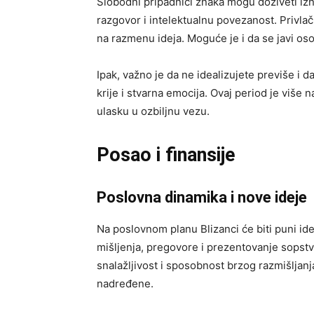
Slobodni pripadnici znaka mogu doživeti iz
razgovor i intelektualnu povezanost. Privla
na razmenu ideja. Moguće je i da se javi os
Ipak, važno je da ne idealizujete previše i d
krije i stvarna emocija. Ovaj period je viš
ulasku u ozbiljnu vezu.
Posao i finansije
Poslovna dinamika i nove ideje
Na poslovnom planu Blizanci će biti puni ide
mišljenja, pregovore i prezentovanje sopstv
snalažljivost i sposobnost brzog razmišljanja
nadređene.