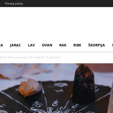
a
Privacy policy
CA
JARAC
LAV
OVAN
RAK
RIBE
ŠKORPIJA
set dana,saznajte šta sledi do 15.januara!