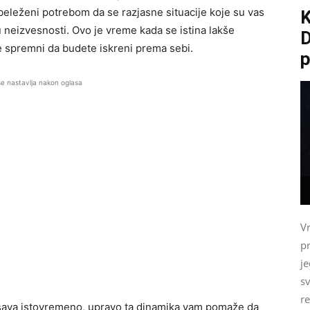
obeleženi potrebom da se razjasne situacije koje su vas
u neizvesnosti. Ovo je vreme kada se istina lakše
D
te spremni da budete iskreni prema sebi.
p
se nastavlja nakon oglasa
V
p
j
sv
re
ešava istovremeno, upravo ta dinamika vam pomaže da