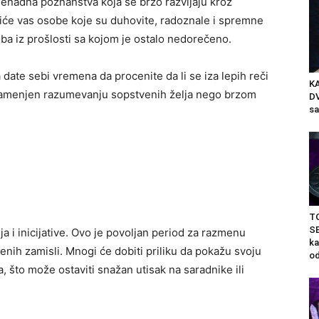
nenadna poznanstva koja se brzo razvijaju kroz
čiće vas osobe koje su duhovite, radoznale i spremne
oba iz prošlosti sa kojom je ostalo nedorečeno.
a date sebi vremena da procenite da li se iza lepih reči
K
e namenjen razumevanju sopstvenih želja nego brzom
DV
sa
T
S
ja i inicijative. Ovo je povoljan period za razmenu
ka
enih zamisli. Mnogi će dobiti priliku da pokažu svoju
od
, što može ostaviti snažan utisak na saradnike ili