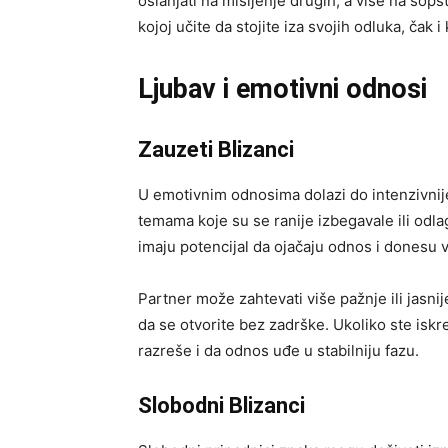
oslanjati na mišljenje drugih, a više na sops
kojoj učite da stojite iza svojih odluka, čak 
Ljubav i emotivni odnosi
Zauzeti Blizanci
U emotivnim odnosima dolazi do intenzivnij
temama koje su se ranije izbegavale ili odla
imaju potencijal da ojačaju odnos i donesu v
Partner može zahtevati više pažnje ili jasni
da se otvorite bez zadrške. Ukoliko ste iskr
razreše i da odnos uđe u stabilniju fazu.
Slobodni Blizanci