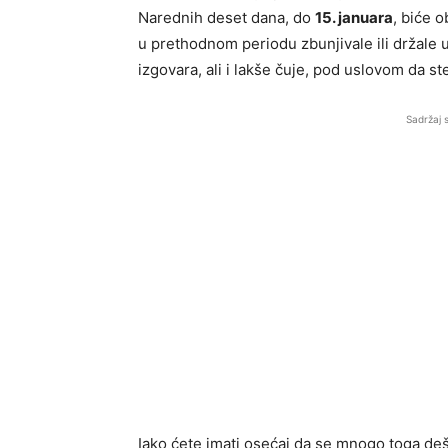
Narednih deset dana, do
15. januara
, biće 
u prethodnom periodu zbunjivale ili držale 
izgovara, ali i lakše čuje, pod uslovom da s
Sadržaj 
Iako ćete imati osećaj da se mnogo toga d