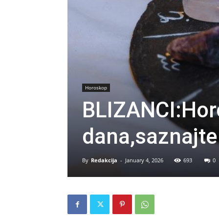
Horoskop
BLIZANCI:Hor
dana,saznajte 
By
Redakcija
-
January 4, 2026
693
0