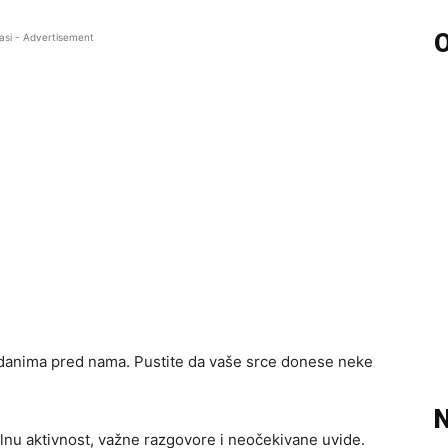
O
asi - Advertisement
 danima pred nama. Pustite da vaše srce donese neke
N
lnu aktivnost, važne razgovore i neočekivane uvide.