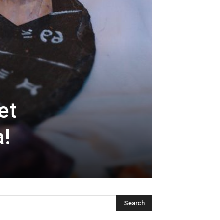
et
a!