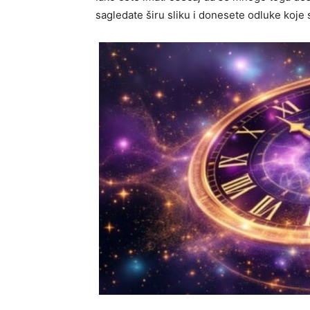
sagledate širu sliku i donesete odluke koje 