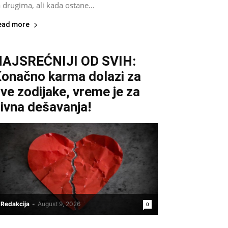
 drugima, ali kada ostane...
ead more
NAJSREĆNIJI OD SVIH:
onačno karma dolazi za
ve zodijake, vreme je za
ivna dešavanja!
Redakcija
-
August 9, 2026
0