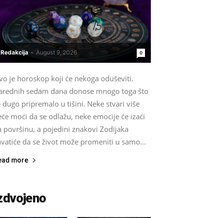
Redakcija
-
August 9, 2026
0
vo je horoskop koji će nekoga oduševiti.
arednih sedam dana donose mnogo toga što
 dugo pripremalo u tišini. Neke stvari više
će moći da se odlažu, neke emocije će izaći
 površinu, a pojedini znakovi Zodijaka
vatiće da se život može promeniti u samo...
ead more
zdvojeno