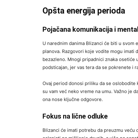
Opšta energija perioda
Pojačana komunikacija i mental
U narednim danima Blizanci će biti u svom e
planova. Razgovori koje vodite mogu imati d
bezazleno. Mnogi pripadnici znaka osetiće un
podsticajan, jer vas tera da se pokrenete i r
Ovaj period donosi priliku da se oslobodite 
su vam već neko vreme na umu. Važno je da n
ona nose ključne odgovore.
Fokus na lične odluke
Blizanci će imati potrebu da preuzmu veću 