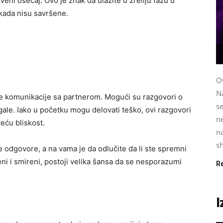
tveni osećaj. Ovo je znak da ulazite u zreliju fazu u
i kada nisu savršene.
O
N
e komunikacije sa partnerom. Mogući su razgovori o
se
gale. Iako u početku mogu delovati teško, ovi razgovori
ne
eću bliskost.
na
sh
je odgovore, a na vama je da odlučite da li ste spremni
eni i smireni, postoji velika šansa da se nesporazumi
R
I