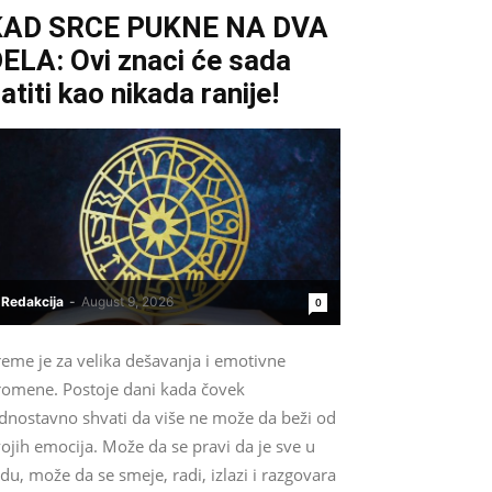
KAD SRCE PUKNE NA DVA
ELA: Ovi znaci će sada
atiti kao nikada ranije!
Redakcija
-
August 9, 2026
0
reme je za velika dešavanja i emotivne
romene. Postoje dani kada čovek
ednostavno shvati da više ne može da beži od
ojih emocija. Može da se pravi da je sve u
du, može da se smeje, radi, izlazi i razgovara