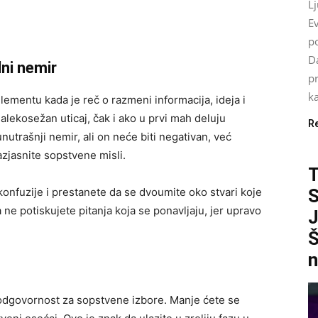
L
Ev
po
Da
ni nemir
pr
ka
lementu kada je reč o razmeni informacija, ideja i
alekosežan uticaj, čak i ako u prvi mah deluju
R
utrašnji nemir, ali on neće biti negativan, već
azjasnite sopstvene misli.
konfuzije i prestanete da se dvoumite oko stvari koje
S
e potiskujete pitanja koja se ponavljaju, jer upravo
J
Š
n
odgovornost za sopstvene izbore. Manje ćete se