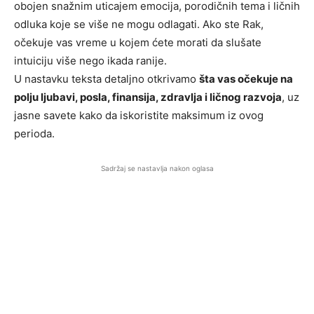
obojen snažnim uticajem emocija, porodičnih tema i ličnih
odluka koje se više ne mogu odlagati. Ako ste Rak,
očekuje vas vreme u kojem ćete morati da slušate
intuiciju više nego ikada ranije.
U nastavku teksta detaljno otkrivamo
šta vas očekuje na
polju ljubavi, posla, finansija, zdravlja i ličnog razvoja
, uz
jasne savete kako da iskoristite maksimum iz ovog
perioda.
Sadržaj se nastavlja nakon oglasa