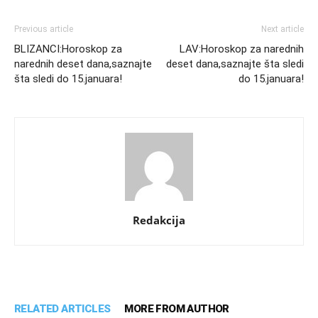
Previous article
Next article
BLIZANCI:Horoskop za
LAV:Horoskop za narednih
narednih deset dana,saznajte
deset dana,saznajte šta sledi
šta sledi do 15.januara!
do 15.januara!
Redakcija
RELATED ARTICLES
MORE FROM AUTHOR