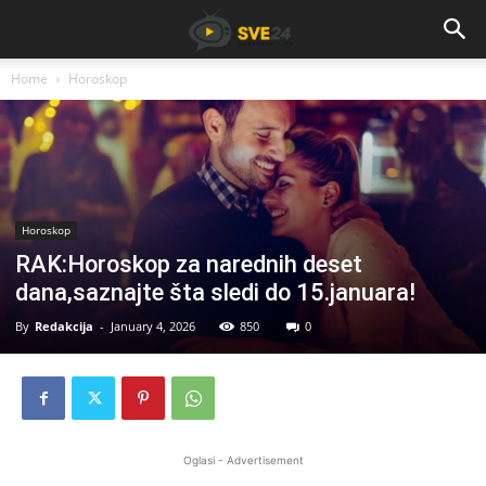
Home
Horoskop
Horoskop
RAK:Horoskop za narednih deset
dana,saznajte šta sledi do 15.januara!
By
Redakcija
-
January 4, 2026
850
0
Oglasi - Advertisement