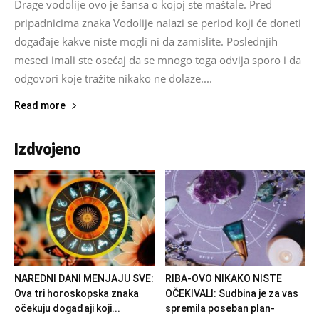
Drage vodolije ovo je šansa o kojoj ste maštale. Pred
pripadnicima znaka Vodolije nalazi se period koji će doneti
događaje kakve niste mogli ni da zamislite. Poslednjih
meseci imali ste osećaj da se mnogo toga odvija sporo i da
odgovori koje tražite nikako ne dolaze....
Read more
Izdvojeno
NAREDNI DANI MENJAJU SVE:
RIBA-OVO NIKAKO NISTE
Ova tri horoskopska znaka
OČEKIVALI: Sudbina je za vas
očekuju događaji koji...
spremila poseban plan-