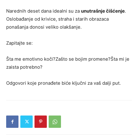
Narednih deset dana idealni su za
unutrašnje čišćenje
.
Oslobađanje od krivice, straha i starih obrazaca
ponašanja donosi veliko olakšanje.
Zapitajte se:
Šta me emotivno koči?Zašto se bojim promene?Šta mi je
zaista potrebno?
Odgovori koje pronađete biće ključni za vaš dalji put.