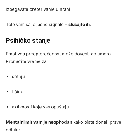
izbegavate preterivanje u hrani
Telo vam šalje jasne signale –
slušajte ih
.
Psihičko stanje
Emotivna preopterećenost može dovesti do umora.
Pronađite vreme za:
šetnju
tišinu
aktivnosti koje vas opuštaju
Mentalni mir vam je neophodan
kako biste doneli prave
odluke.