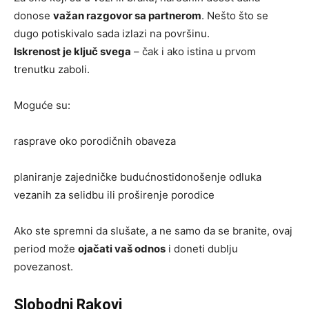
donose
važan razgovor sa partnerom
. Nešto što se
dugo potiskivalo sada izlazi na površinu.
Iskrenost je ključ svega
– čak i ako istina u prvom
trenutku zaboli.
Moguće su:
rasprave oko porodičnih obaveza
planiranje zajedničke budućnostidonošenje odluka
vezanih za selidbu ili proširenje porodice
Ako ste spremni da slušate, a ne samo da se branite, ovaj
period može
ojačati vaš odnos
i doneti dublju
povezanost.
Slobodni Rakovi