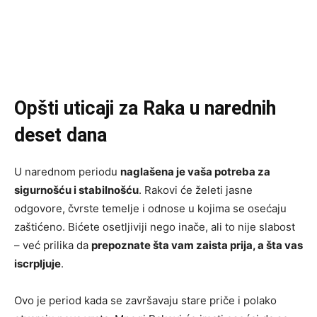
Opšti uticaji za Raka u narednih
deset dana
U narednom periodu
naglašena je vaša potreba za
sigurnošću i stabilnošću
. Rakovi će želeti jasne
odgovore, čvrste temelje i odnose u kojima se osećaju
zaštićeno. Bićete osetljiviji nego inače, ali to nije slabost
– već prilika da
prepoznate šta vam zaista prija, a šta vas
iscrpljuje
.
Ovo je period kada se završavaju stare priče i polako