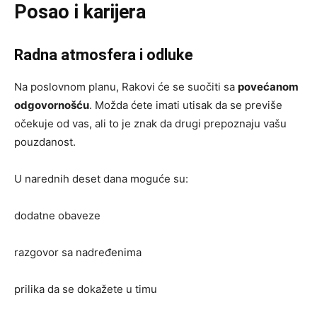
Posao i karijera
Radna atmosfera i odluke
Na poslovnom planu, Rakovi će se suočiti sa
povećanom
odgovornošću
. Možda ćete imati utisak da se previše
očekuje od vas, ali to je znak da drugi prepoznaju vašu
pouzdanost.
U narednih deset dana moguće su:
dodatne obaveze
razgovor sa nadređenima
prilika da se dokažete u timu