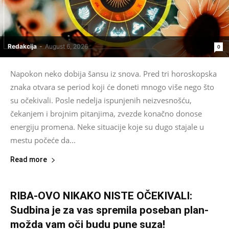
Redakcija
-
August 6, 2026
0
Napokon neko dobija šansu iz snova. Pred tri horoskopska
znaka otvara se period koji će doneti mnogo više nego što
su očekivali. Posle nedelja ispunjenih neizvesnošću,
čekanjem i brojnim pitanjima, zvezde konačno donose
energiju promena. Neke situacije koje su dugo stajale u
mestu počeće da...
Read more
RIBA-OVO NIKAKO NISTE OČEKIVALI:
Sudbina je za vas spremila poseban plan-
možda vam oči budu pune suza!