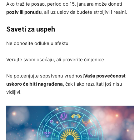
Ako tražite posao, period do 15. januara može doneti
poziv ili ponudu
, ali uz uslov da budete strpljivi i realni.
Saveti za uspeh
Ne donosite odluke u afektu
Verujte svom osećaju, ali proverite činjenice
Ne potcenjujte sopstvenu vrednost
Vaša posvećenost
uskoro će biti nagrađena
, čak i ako rezultati još nisu
vidljivi.