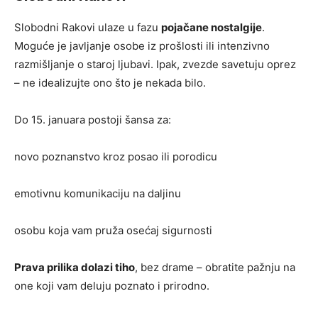
Slobodni Rakovi ulaze u fazu
pojačane nostalgije
.
Moguće je javljanje osobe iz prošlosti ili intenzivno
razmišljanje o staroj ljubavi. Ipak, zvezde savetuju oprez
– ne idealizujte ono što je nekada bilo.
Do 15. januara postoji šansa za:
novo poznanstvo kroz posao ili porodicu
emotivnu komunikaciju na daljinu
osobu koja vam pruža osećaj sigurnosti
Prava prilika dolazi tiho
, bez drame – obratite pažnju na
one koji vam deluju poznato i prirodno.