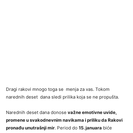
Dragi rakovi mnogo toga se menja za vas. Tokom
narednih deset dana sledi prilika koja se ne propušta.
Narednih deset dana donose
važne emotivne uvide,
promene u svakodnevnim navikama i priliku da Rakovi
pronađu unutrašnji mir
. Period do
15. januara
biće