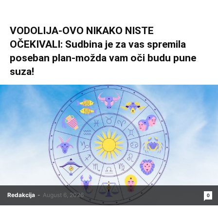
VODOLIJA-OVO NIKAKO NISTE
OČEKIVALI: Sudbina je za vas spremila
poseban plan-možda vam oči budu pune
suza!
Redakcija
-
August 6, 2026
0