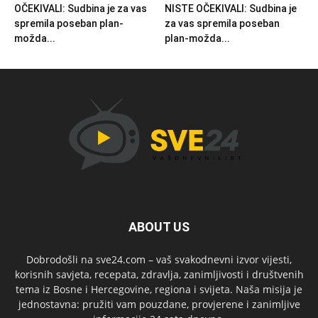
OČEKIVALI: Sudbina je za vas
NISTE OČEKIVALI: Sudbina je
spremila poseban plan-
za vas spremila poseban
možda...
plan-možda...
ABOUT US
Dobrodošli na sve24.com – vaš svakodnevni izvor vijesti,
korisnih savjeta, recepata, zdravlja, zanimljivosti i društvenih
tema iz Bosne i Hercegovine, regiona i svijeta. Naša misija je
jednostavna: pružiti vam pouzdane, provjerene i zanimljive