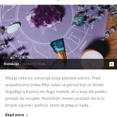
Redakcija
-
August 6, 2026
0
Riba je neko ko ostvaruje svoje planove uskoro. Pred
pripadnicima znaka Ribe nalazi se period koji će doneti
događaje o kojima ste dugo maštali, ali u koje ste polako
prestali da verujete. Poslednjih meseci prolazili ste kroz
brojne uspone i padove, često se pitajući kada...
Read more