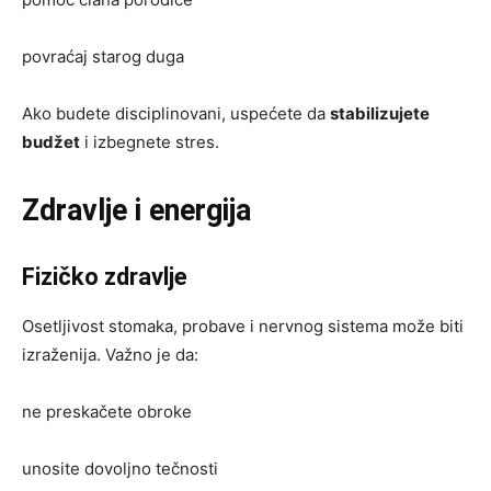
povraćaj starog duga
Ako budete disciplinovani, uspećete da
stabilizujete
budžet
i izbegnete stres.
Zdravlje i energija
Fizičko zdravlje
Osetljivost stomaka, probave i nervnog sistema može biti
izraženija. Važno je da:
ne preskačete obroke
unosite dovoljno tečnosti