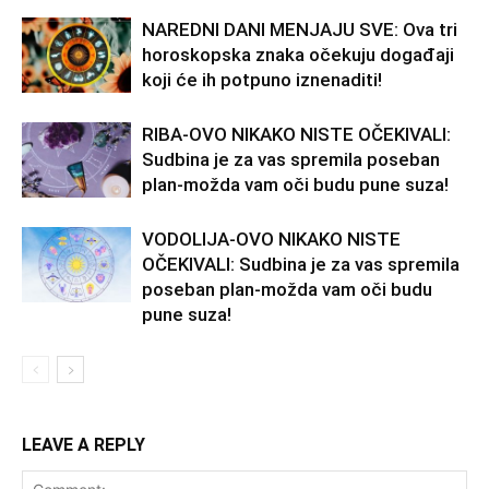
NAREDNI DANI MENJAJU SVE: Ova tri
horoskopska znaka očekuju događaji
koji će ih potpuno iznenaditi!
RIBA-OVO NIKAKO NISTE OČEKIVALI:
Sudbina je za vas spremila poseban
plan-možda vam oči budu pune suza!
VODOLIJA-OVO NIKAKO NISTE
OČEKIVALI: Sudbina je za vas spremila
poseban plan-možda vam oči budu
pune suza!
LEAVE A REPLY