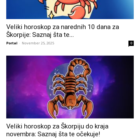
Veliki horoskop za narednih 10 dana za
Škorpije: Saznaj šta te...
Portal
-
November 25, 2025
0
Veliki horoskop za Škorpiju do kraja
novembra: Saznaj šta te očekuje!