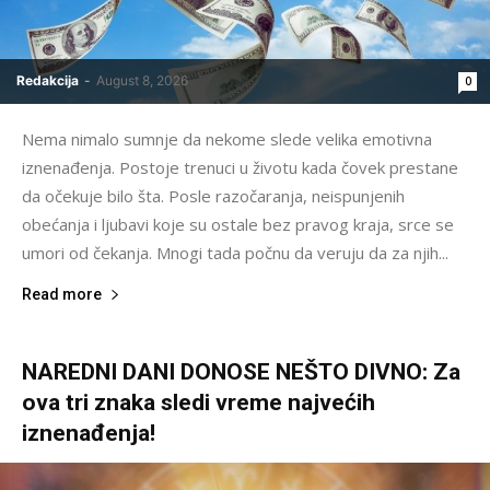
Redakcija
-
August 8, 2026
0
Nema nimalo sumnje da nekome slede velika emotivna
iznenađenja. Postoje trenuci u životu kada čovek prestane
da očekuje bilo šta. Posle razočaranja, neispunjenih
obećanja i ljubavi koje su ostale bez pravog kraja, srce se
umori od čekanja. Mnogi tada počnu da veruju da za njih...
Read more
NAREDNI DANI DONOSE NEŠTO DIVNO: Za
ova tri znaka sledi vreme najvećih
iznenađenja!