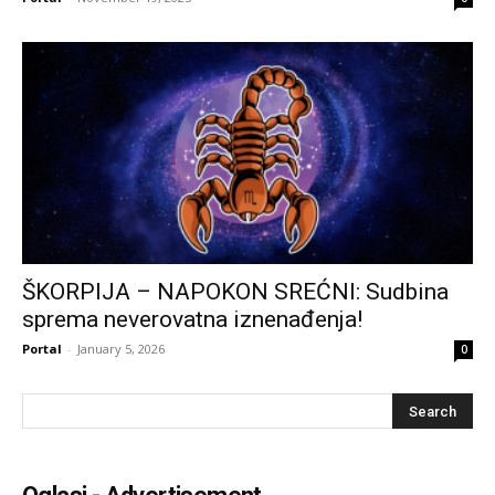
ŠKORPIJA – NAPOKON SREĆNI: Sudbina
sprema neverovatna iznenađenja!
Portal
-
January 5, 2026
0