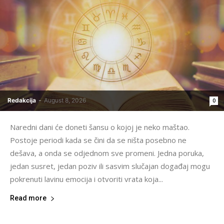
Redakcija
-
August 8, 2026
0
Naredni dani će doneti šansu o kojoj je neko maštao.
Postoje periodi kada se čini da se ništa posebno ne
dešava, a onda se odjednom sve promeni. Jedna poruka,
jedan susret, jedan poziv ili sasvim slučajan događaj mogu
pokrenuti lavinu emocija i otvoriti vrata koja...
Read more