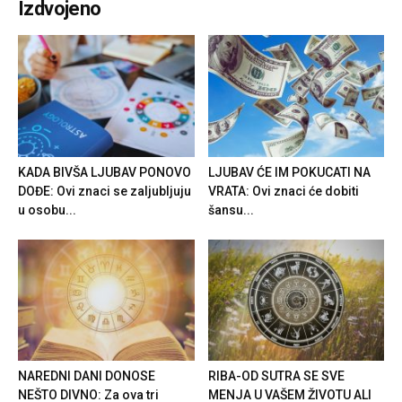
Izdvojeno
KADA BIVŠA LJUBAV PONOVO
LJUBAV ĆE IM POKUCATI NA
DOĐE: Ovi znaci se zaljubljuju
VRATA: Ovi znaci će dobiti
u osobu...
šansu...
NAREDNI DANI DONOSE
RIBA-OD SUTRA SE SVE
NEŠTO DIVNO: Za ova tri
MENJA U VAŠEM ŽIVOTU ALI