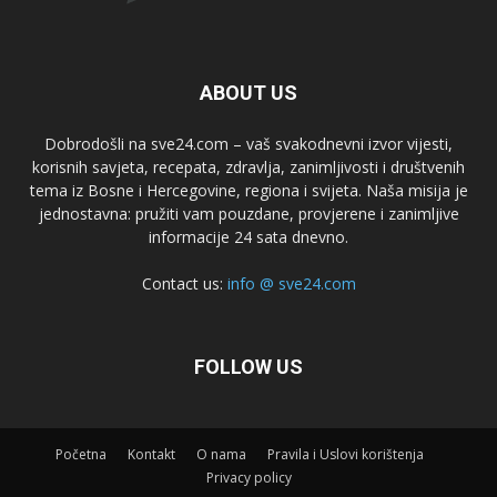
ABOUT US
Dobrodošli na sve24.com – vaš svakodnevni izvor vijesti,
korisnih savjeta, recepata, zdravlja, zanimljivosti i društvenih
tema iz Bosne i Hercegovine, regiona i svijeta. Naša misija je
jednostavna: pružiti vam pouzdane, provjerene i zanimljive
informacije 24 sata dnevno.
Contact us:
info @ sve24.com
FOLLOW US
Početna
Kontakt
O nama
Pravila i Uslovi korištenja
Privacy policy