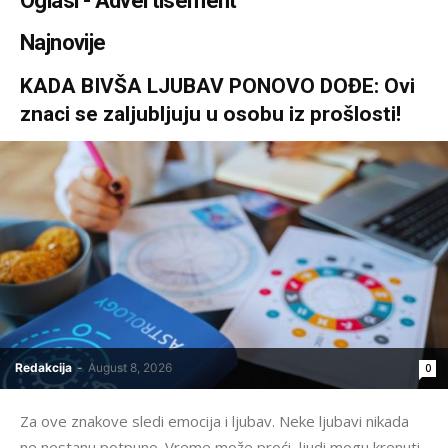
Oglasi - Advertisement
Najnovije
KADA BIVŠA LJUBAV PONOVO DOĐE: Ovi
znaci se zaljubljuju u osobu iz prošlosti!
Redakcija
-
August 8, 2026
0
Za ove znakove sledi emocija i ljubav. Neke ljubavi nikada
ne nestanu potpuno. Vreme može proći, ljudi mogu krenuti