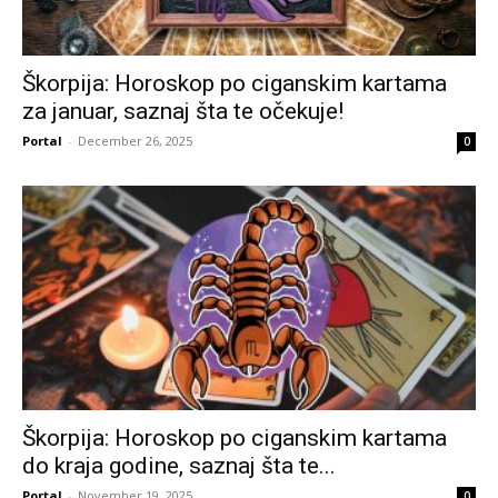
Škorpija: Horoskop po ciganskim kartama
za januar, saznaj šta te očekuje!
Portal
-
December 26, 2025
0
Škorpija: Horoskop po ciganskim kartama
do kraja godine, saznaj šta te...
Portal
-
November 19, 2025
0