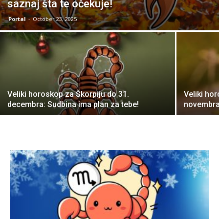
saznaj šta te očekuje!
Portal
-
October 23, 2025
Veliki horoskop za Škorpiju do 31.
Veliki ho
decembra: Sudbina ima plan za tebe!
novembra: