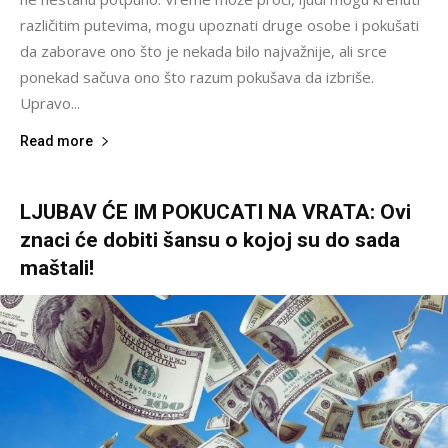
različitim putevima, mogu upoznati druge osobe i pokušati
da zaborave ono što je nekada bilo najvažnije, ali srce
ponekad sačuva ono što razum pokušava da izbriše.
Upravo...
Read more
LJUBAV ĆE IM POKUCATI NA VRATA: Ovi
znaci će dobiti šansu o kojoj su do sada
maštali!