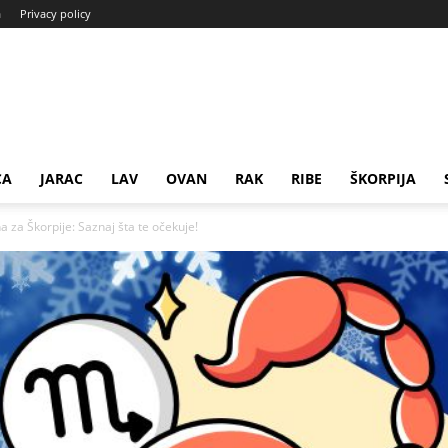
a
Privacy policy
CA
JARAC
LAV
OVAN
RAK
RIBE
ŠKORPIJA
 za Škorpije: Saznaj šta te očekuje!