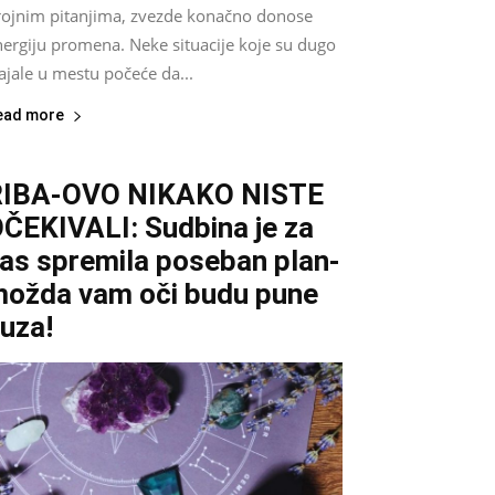
rojnim pitanjima, zvezde konačno donose
nergiju promena. Neke situacije koje su dugo
ajale u mestu počeće da...
ead more
RIBA-OVO NIKAKO NISTE
ČEKIVALI: Sudbina je za
as spremila poseban plan-
ožda vam oči budu pune
uza!