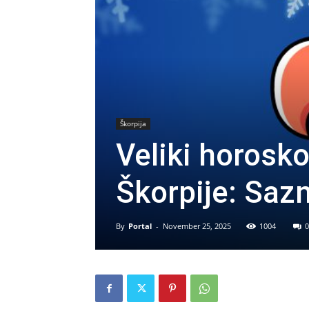
Škorpija
Veliki horosk
Škorpije: Sazn
By
Portal
-
November 25, 2025
1004
0