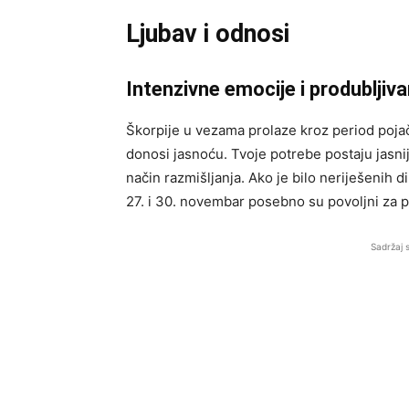
Ljubav i odnosi
Intenzivne emocije i produbljiv
Škorpije u vezama prolaze kroz period pojača
donosi jasnoću. Tvoje potrebe postaju jasnij
način razmišljanja. Ako je bilo neriješenih d
27. i 30. novembar posebno su povoljni za po
Sadržaj 