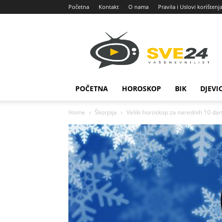
Početna
Kontakt
O nama
Pravila i Uslovi korištenj
Sve
24
POČETNA
HOROSKOP
BIK
DJEVI
Home
Škorpija
Veliki horoskop za narednih 10 dana