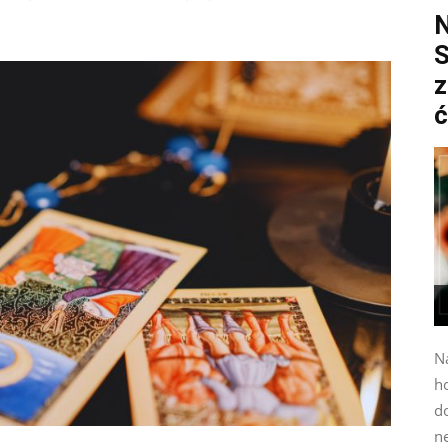
S
z
ć
N
h
do
n