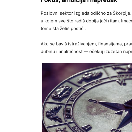
Poslovni sektor izgleda odlično za Škorpije
u kojem sve što radiš dobija jači ritam. Imaće
tome šta želiš postići.
Ako se baviš istraživanjem, finansijama, pra
dubinu i analitičnost — očekuj izuzetan nap