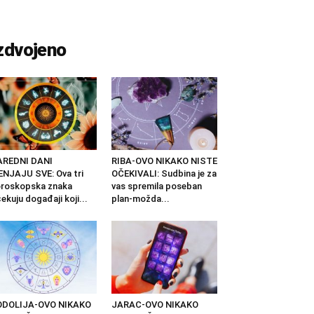
zdvojeno
AREDNI DANI
RIBA-OVO NIKAKO NISTE
NJAJU SVE: Ova tri
OČEKIVALI: Sudbina je za
roskopska znaka
vas spremila poseban
ekuju događaji koji...
plan-možda...
ODOLIJA-OVO NIKAKO
JARAC-OVO NIKAKO