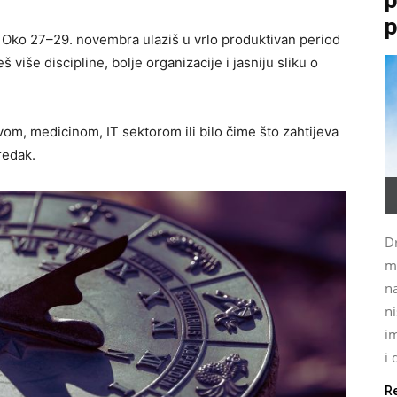
p
. Oko 27–29. novembra ulaziš u vrlo produktivan period
š više discipline, bolje organizacije i jasniju sliku o
vom, medicinom, IT sektorom ili bilo čime što zahtijeva
redak.
Dr
m
na
ni
im
i 
R