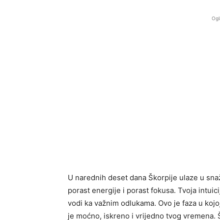
Ogl
U narednih deset dana Škorpije ulaze u snaž
porast energije i porast fokusa. Tvoja intuic
vodi ka važnim odlukama. Ovo je faza u kojoj 
je moćno, iskreno i vrijedno tvog vremena. 