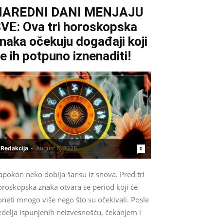
NAREDNI DANI MENJAJU
VE: Ova tri horoskopska
naka očekuju događaji koji
e ih potpuno iznenaditi!
Redakcija
-
August 6, 2026
0
apokon neko dobija šansu iz snova. Pred tri
oroskopska znaka otvara se period koji će
neti mnogo više nego što su očekivali. Posle
edelja ispunjenih neizvesnošću, čekanjem i