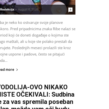
Redakcija
-
August 6, 2026
0
ba je neko ko ostvaruje svoje planove
skoro. Pred pripadnicima znaka Ribe nalazi se
riod koji će doneti događaje o kojima ste
go maštali, ali u koje ste polako prestali da
rujete. Poslednjih meseci prolazili ste kroz
ojne uspone i padove, često se pitajući
da...
ead more
VODOLIJA-OVO NIKAKO
ISTE OČEKIVALI: Sudbina
e za vas spremila poseban
lan-možda vam oči budu