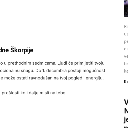
Ri
u
pe
du
dne Škorpije
ve
o u prethodnim sedmicama. Ljudi će primijetiti tvoju
br
ocionalnu snagu. Do 1. decembra postoji mogućnost
ka
ne može ostati ravnodušan na tvoj pogled i energiju.
R
rošlosti ko i dalje misli na tebe.
N
j
p