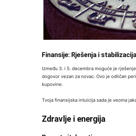
Finansije: Rješenja i stabilizacij
Između 3. i 5. decembra moguće je rješenje 
dogovor vezan za novac. Ovo je odličan peri
kupovine.
Tvoja finansijska intuicija sada je veoma jaka 
Zdravlje i energija