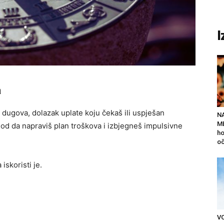
I
a
dugova, dolazak uplate koju čekaš ili uspješan
N
ME
od da napraviš plan troškova i izbjegneš impulsivne
ho
oč
iskoristi je.
V