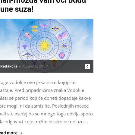
une suza!
Redakcija
-
August 6, 2026
0
age vodolije ovo je šansa o kojoj ste
aštale. Pred pripadnicima znaka Vodolije
lazi se period koji će doneti događaje kakve
ste mogli ni da zamislite. Poslednjih meseci
ali ste osećaj da se mnogo toga odvija sporo
da odgovori koje tražite nikako ne dolaze....
ead more