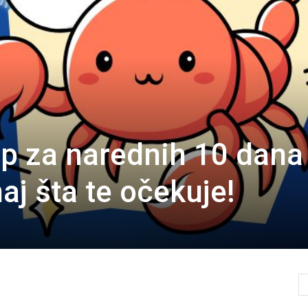
op za narednih 10 dana
aj šta te očekuje!