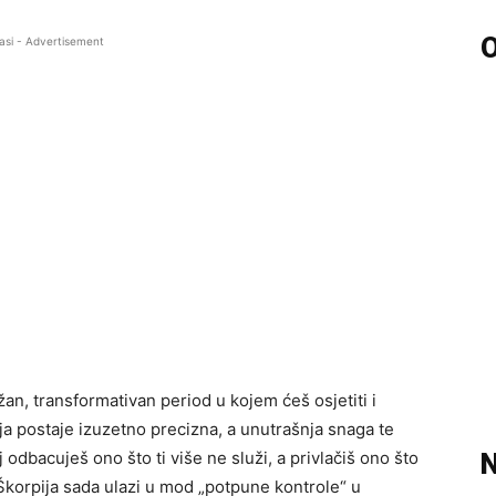
O
asi - Advertisement
an, transformativan period u kojem ćeš osjetiti i
ija postaje izuzetno precizna, a unutrašnja snaga te
odbacuješ ono što ti više ne služi, a privlačiš ono što
N
Škorpija sada ulazi u mod „potpune kontrole“ u