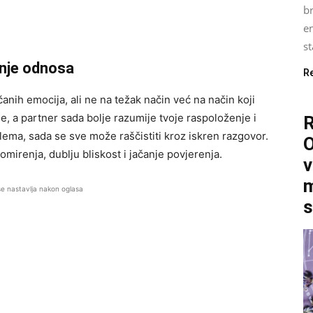
b
e
st
anje odnosa
R
nih emocija, ali ne na težak način već na način koji
e, a partner sada bolje razumije tvoje raspoloženje i
ilema, sada se sve može raščistiti kroz iskren razgovor.
O
mirenja, dublju bliskost i jačanje povjerenja.
v
m
se nastavlja nakon oglasa
s