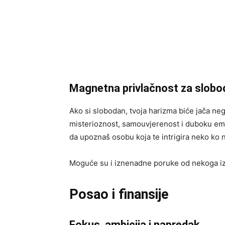
Magnetna privlačnost za slobo
Ako si slobodan, tvoja harizma biće jača neg
misterioznost, samouvjerenost i duboku em
da upoznaš osobu koja te intrigira neko ko 
Moguće su i iznenadne poruke od nekoga iz p
Posao i finansije
Fokus, ambicija i napredak