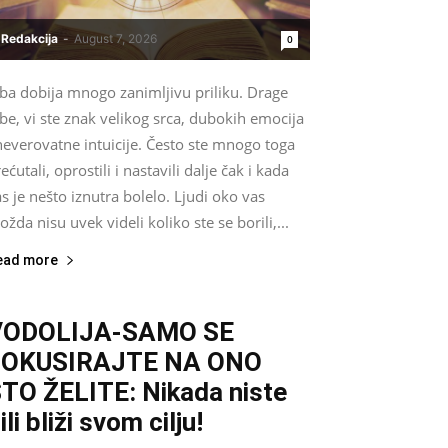
Redakcija
-
August 7, 2026
0
iba dobija mnogo zanimljivu priliku. Drage
be, vi ste znak velikog srca, dubokih emocija
neverovatne intuicije. Često ste mnogo toga
ećutali, oprostili i nastavili dalje čak i kada
s je nešto iznutra bolelo. Ljudi oko vas
žda nisu uvek videli koliko ste se borili,...
ead more
VODOLIJA-SAMO SE
FOKUSIRAJTE NA ONO
TO ŽELITE: Nikada niste
ili bliži svom cilju!