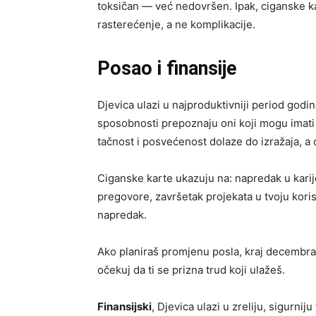
toksičan — već nedovršen. Ipak, ciganske k
rasterećenje, a ne komplikacije.
Posao i finansije
Djevica ulazi u najproduktivniji period godin
sposobnosti prepoznaju oni koji mogu imati ve
tačnost i posvećenost dolaze do izražaja, a o
Ciganske karte ukazuju na: napredak u karije
pregovore, završetak projekata u tvoju kori
napredak.
Ako planiraš promjenu posla, kraj decembra 
očekuj da ti se prizna trud koji ulažeš.
Finansijski
, Djevica ulazi u zreliju, sigurni