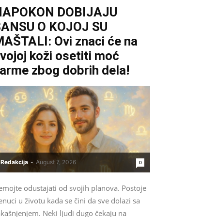
NAPOKON DOBIJAJU
ŠANSU O KOJOJ SU
AŠTALI: Ovi znaci će na
vojoj koži osetiti moć
arme zbog dobrih dela!
Redakcija
-
August 7, 2026
0
emojte odustajati od svojih planova. Postoje
enuci u životu kada se čini da sve dolazi sa
akašnjenjem. Neki ljudi dugo čekaju na