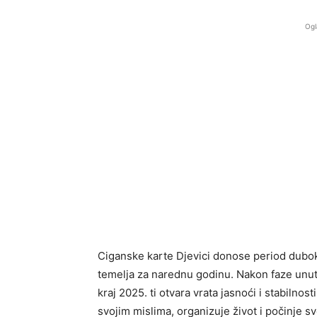
Ogl
Ciganske karte Djevici donose period duboko
temelja za narednu godinu. Nakon faze unutr
kraj 2025. ti otvara vrata jasnoći i stabilno
svojim mislima, organizuje život i počinje sve