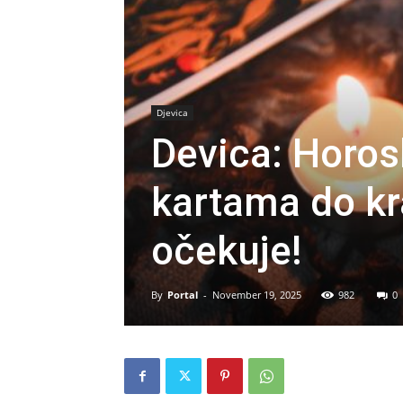
Djevica
Devica: Horo
kartama do kra
očekuje!
By
Portal
-
November 19, 2025
982
0