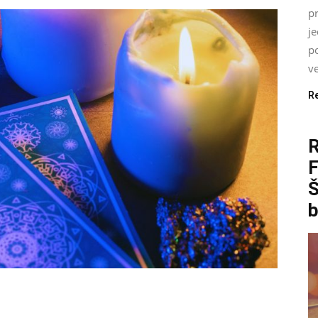
pr
j
p
ve
R
Š
b