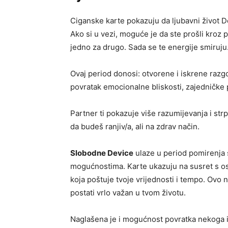
Ciganske karte pokazuju da ljubavni život De
Ako si u vezi, moguće je da ste prošli kroz
jedno za drugo. Sada se te energije smiruju
Ovaj period donosi: otvorene i iskrene razgo
povratak emocionalne bliskosti, zajedničke 
Partner ti pokazuje više razumijevanja i strp
da budeš ranjiv/a, ali na zdrav način.
Slobodne Device
ulaze u period pomirenja
mogućnostima. Karte ukazuju na susret s os
koja poštuje tvoje vrijednosti i tempo. Ovo
postati vrlo važan u tvom životu.
Naglašena je i mogućnost povratka nekoga iz