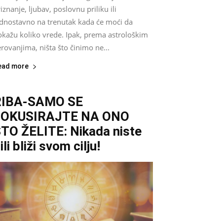
iznanje, ljubav, poslovnu priliku ili
ednostavno na trenutak kada će moći da
okažu koliko vrede. Ipak, prema astrološkim
rovanjima, ništa što činimo ne...
ead more
RIBA-SAMO SE
FOKUSIRAJTE NA ONO
TO ŽELITE: Nikada niste
ili bliži svom cilju!