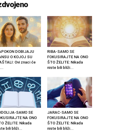
zdvojeno
APOKON DOBIJAJU
RIBA-SAMO SE
ANSU O KOJOJ SU
FOKUSIRAJTE NA ONO
ŠTALI: Ovi znaci će
ŠTO ŽELITE: Nikada
...
niste bili bliži...
ODOLIJA-SAMO SE
JARAC-SAMO SE
OKUSIRAJTE NA ONO
FOKUSIRAJTE NA ONO
O ŽELITE: Nikada
ŠTO ŽELITE: Nikada
ste bili bliži...
niste bili bliži...