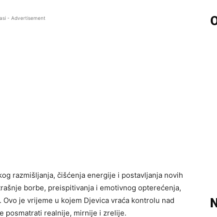
O
asi - Advertisement
g razmišljanja, čišćenja energije i postavljanja novih
ašnje borbe, preispitivanja i emotivnog opterećenja,
sti. Ovo je vrijeme u kojem Djevica vraća kontrolu nad
N
 posmatrati realnije, mirnije i zrelije.