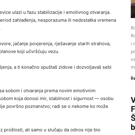
vice ulazi u fazu stabilizacije i emotivnog otvaranja.
 period zahlađenja, nesporazuma ili nedostatka vremena
R
.
Ri
i 
vore, jačanje povjerenja, rješavanje starih strahova,
pr
planove koji učvršćuju vezu.
va
mo
ljenja, a ti konačno spuštaš zidove i dozvoljavaš sebi
R
 sa sobom i otvaranja prema novim emotivnim
obom koja donosi mir, stabilnost i sigurnost — osobu
 nije površno poznanstvo; radi se o nekome ko može
Š
b
 prošlosti, ali samo u slučaju da odnos nije bio