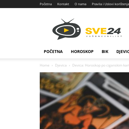
Početna
Kontakt
O nama
Pravila i Uslovi korištenj
Sve
24
POČETNA
HOROSKOP
BIK
DJEVI
Home
Djevica
Devica: Horoskop po ciganskim kart