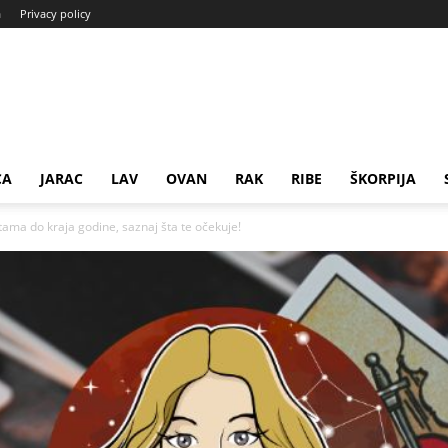
a
Privacy policy
CA
JARAC
LAV
OVAN
RAK
RIBE
ŠKORPIJA
ama do kraja godine, saznaj šta te očekuje!