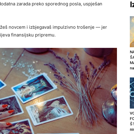
I
, dodatna zarada preko sporednog posla, uspješan
ažeš novcem i izbjegavaš impulzivno trošenje — jer
jeva finansijsku pripremu.
N
Š
MA
na
V
F
ŠT
ni