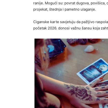
ranije. Mogući su: povrat dugova, povišica
projekat, štednja i pametno ulaganje.
Ciganske karte savjetuju da pažljivo raspol
početak 2026. donosi važnu šansu koja zahti