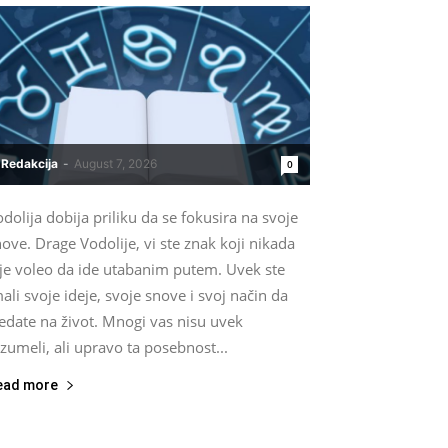
Redakcija
-
August 7, 2026
0
dolija dobija priliku da se fokusira na svoje
ove. Drage Vodolije, vi ste znak koji nikada
ije voleo da ide utabanim putem. Uvek ste
ali svoje ideje, svoje snove i svoj način da
edate na život. Mnogi vas nisu uvek
zumeli, ali upravo ta posebnost...
ead more