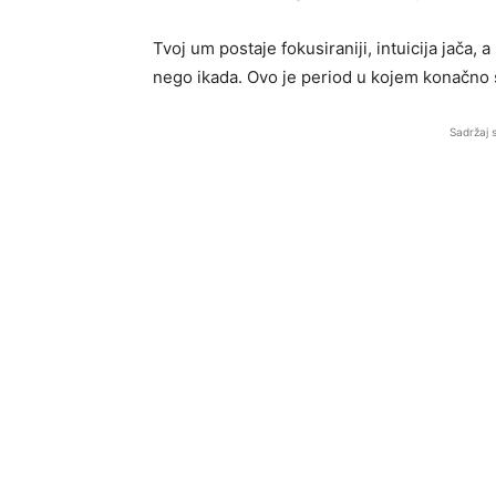
Tvoj um postaje fokusiraniji, intuicija jača,
nego ikada. Ovo je period u kojem konačno shv
Sadržaj 