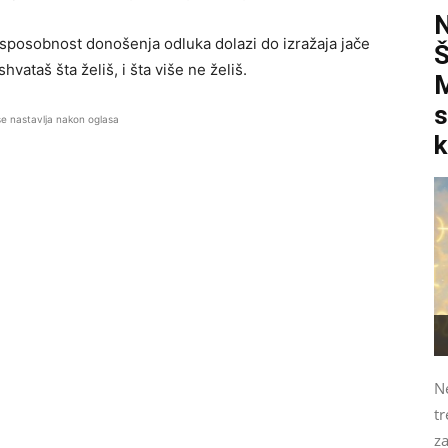
 a sposobnost donošenja odluka dolazi do izražaja jače
ataš šta želiš, i šta više ne želiš.
M
s
se nastavlja nakon oglasa
k
N
tr
z