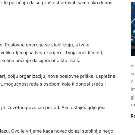
arte poručuju da se prošlost prihvati samo ako donosi
e. Poslovne energije se stabilizuju, a tvoje
liki utjecaj na tvoju karijeru. Tvoja analitičnost,
kolina počinje da cijeni ono što radiš.
Vo
sn
ri, bolju organizaciju, nove poslovne prilike, uspješne
n
st, mogućnost rada s osobom koja ti donosi sreću i
im
gl
ra
je izuzetno povoljan period. Ako ostaješ gdje jesi,
R
ju fazu. Ovo je vrijeme kada novac dolazi stabilnije nego