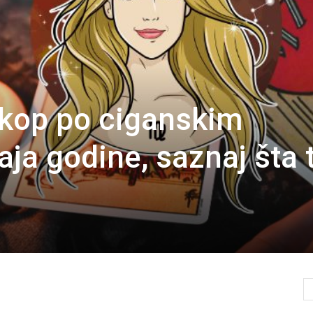
skop po ciganskim
ja godine, saznaj šta 