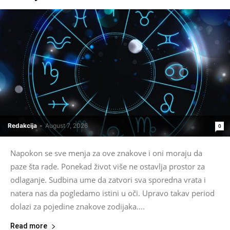
Redakcija
-
August 7, 2026
0
Napokon se sve menja za ove znakove i oni moraju da
paze šta rade. Ponekad život više ne ostavlja prostor za
odlaganje. Sudbina ume da zatvori sva sporedna vrata i
natera nas da pogledamo istini u oči. Upravo takav period
dolazi za pojedine znakove zodijaka....
Read more