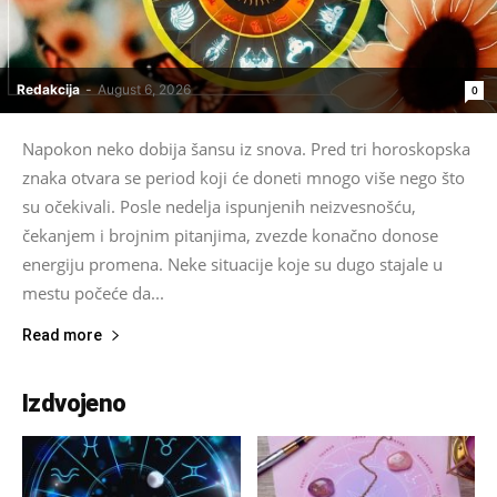
Redakcija
-
August 6, 2026
0
Napokon neko dobija šansu iz snova. Pred tri horoskopska
znaka otvara se period koji će doneti mnogo više nego što
su očekivali. Posle nedelja ispunjenih neizvesnošću,
čekanjem i brojnim pitanjima, zvezde konačno donose
energiju promena. Neke situacije koje su dugo stajale u
mestu počeće da...
Read more
Izdvojeno