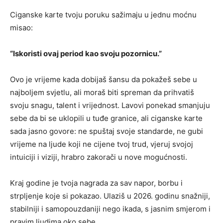
Ciganske karte tvoju poruku sažimaju u jednu moćnu
misao:
“Iskoristi ovaj period kao svoju pozornicu.”
Ovo je vrijeme kada dobijaš šansu da pokažeš sebe u
najboljem svjetlu, ali moraš biti spreman da prihvatiš
svoju snagu, talent i vrijednost. Lavovi ponekad smanjuju
sebe da bi se uklopili u tuđe granice, ali ciganske karte
sada jasno govore: ne spuštaj svoje standarde, ne gubi
vrijeme na ljude koji ne cijene tvoj trud, vjeruj svojoj
intuiciji i viziji, hrabro zakorači u nove mogućnosti.
Kraj godine je tvoja nagrada za sav napor, borbu i
strpljenje koje si pokazao. Ulaziš u 2026. godinu snažniji,
stabilniji i samopouzdaniji nego ikada, s jasnim smjerom i
pravim ljudima oko sebe.