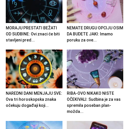
MORAJU PRESTATI BEŽATI
NEMATE DRUGU OPCIJU OSIM
OD SUDBINE: Ovi znaci će biti
DA BUDETE JAKI: Imamo
stavljeni pred...
poruku za ove...
NAREDNI DANI MENJAJU SVE:
RIBA-OVO NIKAKO NISTE
Ova tri horoskopska znaka
OČEKIVALI: Sudbina je za vas
očekuju događaji koji...
spremila poseban plan-
možda...