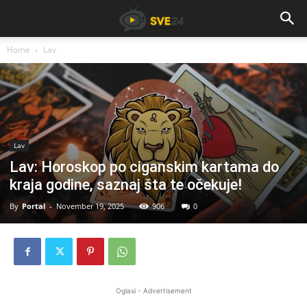
Home
Lav
Lav
Lav: Horoskop po ciganskim kartama do
kraja godine, saznaj šta te očekuje!
By
Portal
-
November 19, 2025
906
0
Oglasi - Advertisement