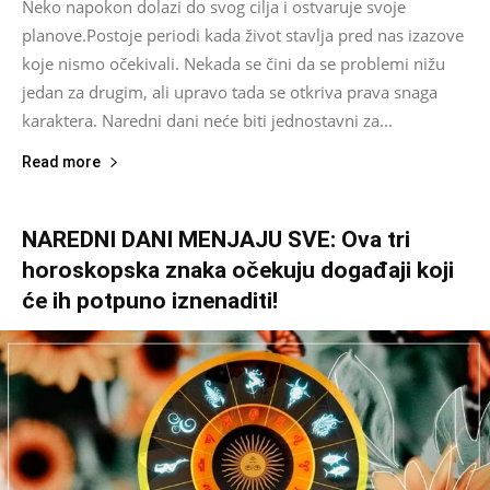
Neko napokon dolazi do svog cilja i ostvaruje svoje
planove.Postoje periodi kada život stavlja pred nas izazove
koje nismo očekivali. Nekada se čini da se problemi nižu
jedan za drugim, ali upravo tada se otkriva prava snaga
karaktera. Naredni dani neće biti jednostavni za...
Read more
NAREDNI DANI MENJAJU SVE: Ova tri
horoskopska znaka očekuju događaji koji
će ih potpuno iznenaditi!