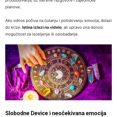
produbljivanja, uz iskrene razgovore i zajedničke
planove.
Ako odnos počiva na ćutanju i potiskivanju emocija, dolazi
do krize.
Istina izlazi na videlo
, ali upravo ona donosi
mogućnost za isceljenje ili oslobađanje.
Slobodne Device i neočekivana emocija