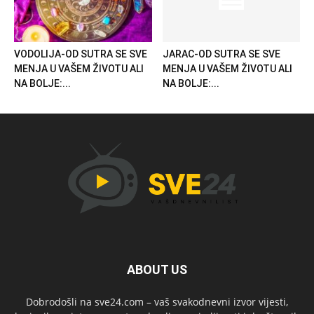
VODOLIJA-OD SUTRA SE SVE
JARAC-OD SUTRA SE SVE
MENJA U VAŠEM ŽIVOTU ALI
MENJA U VAŠEM ŽIVOTU ALI
NA BOLJE:...
NA BOLJE:...
ABOUT US
Dobrodošli na sve24.com – vaš svakodnevni izvor vijesti,