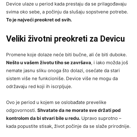
Device ulaze u period kada prestaju da se prilagođavaju
svima oko sebe, a počinju da slušaju sopstvene potrebe.
To je najveći preokret od svih.
Veliki životni preokreti za Devicu
Promene koje dolaze neće biti bučne, ali će biti duboke.
Nešto u vašem životu tiho se završava
, i iako možda još
nemate jasnu sliku onoga što dolazi, osećate da stari
sistem više ne funkcioniše. Device više ne mogu da
održavaju red koji ih iscrpljuje.
Ovo je period u kojem se oslobađate prevelike
odgovornosti.
Shvatate da ne morate sve držati pod
kontrolom da bi stvari bile u redu.
Upravo suprotno –
kada popustite stisak, život počinje da se slaže prirodnije.