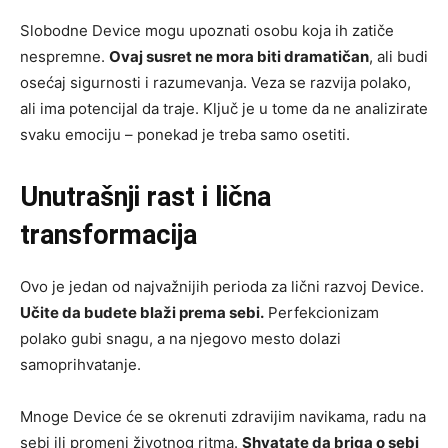
Slobodne Device mogu upoznati osobu koja ih zatiče
nespremne.
Ovaj susret ne mora biti dramatičan
, ali budi
osećaj sigurnosti i razumevanja. Veza se razvija polako,
ali ima potencijal da traje. Ključ je u tome da ne analizirate
svaku emociju – ponekad je treba samo osetiti.
Unutrašnji rast i lična
transformacija
Ovo je jedan od najvažnijih perioda za lični razvoj Device.
Učite da budete blaži prema sebi.
Perfekcionizam
polako gubi snagu, a na njegovo mesto dolazi
samoprihvatanje.
Mnoge Device će se okrenuti zdravijim navikama, radu na
sebi ili promeni životnog ritma.
Shvatate da briga o sebi