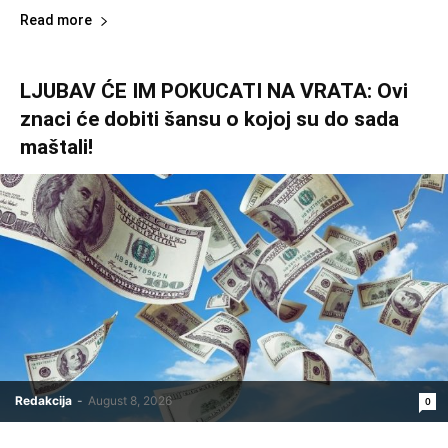
Read more
LJUBAV ĆE IM POKUCATI NA VRATA: Ovi
znaci će dobiti šansu o kojoj su do sada
maštali!
Redakcija
-
August 8, 2026
0