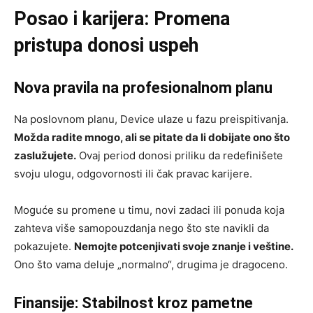
Posao i karijera: Promena
pristupa donosi uspeh
Nova pravila na profesionalnom planu
Na poslovnom planu, Device ulaze u fazu preispitivanja.
Možda radite mnogo, ali se pitate da li dobijate ono što
zaslužujete.
Ovaj period donosi priliku da redefinišete
svoju ulogu, odgovornosti ili čak pravac karijere.
Moguće su promene u timu, novi zadaci ili ponuda koja
zahteva više samopouzdanja nego što ste navikli da
pokazujete.
Nemojte potcenjivati svoje znanje i veštine.
Ono što vama deluje „normalno“, drugima je dragoceno.
Finansije: Stabilnost kroz pametne