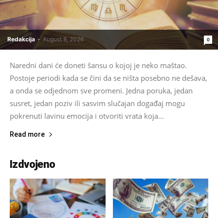
Redakcija
-
August 8, 2026
0
Naredni dani će doneti šansu o kojoj je neko maštao.
Postoje periodi kada se čini da se ništa posebno ne dešava,
a onda se odjednom sve promeni. Jedna poruka, jedan
susret, jedan poziv ili sasvim slučajan događaj mogu
pokrenuti lavinu emocija i otvoriti vrata koja...
Read more
Izdvojeno