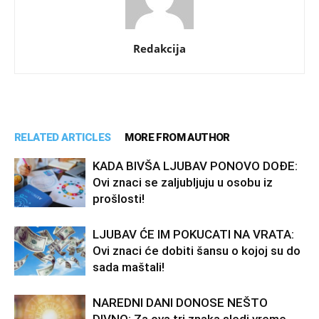
Redakcija
RELATED ARTICLES
MORE FROM AUTHOR
KADA BIVŠA LJUBAV PONOVO DOĐE:
Ovi znaci se zaljubljuju u osobu iz
prošlosti!
LJUBAV ĆE IM POKUCATI NA VRATA:
Ovi znaci će dobiti šansu o kojoj su do
sada maštali!
NAREDNI DANI DONOSE NEŠTO