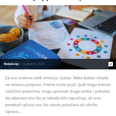
Redakcija
-
August 8, 2026
0
Za ove znakove sledi emocija i ljubav. Neke ljubavi nikada
ne nestanu potpuno. Vreme može proći, ljudi mogu krenuti
različitim putevima, mogu upoznati druge osobe i pokušati
da zaborave ono što je nekada bilo najvažnije, ali srce
ponekad sačuva ono što razum pokušava da izbriše.
Upravo...