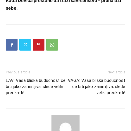
Kada Devica prestane da traži savršenstvo – pronalazi
sebe.
Previous article
Next article
LAV: Vaša bliska budućnost će
VAGA: Vaša bliska budućnost
biti jako zanimljiva, slede veliki
će biti jako zanimljiva, slede
preokreti!
veliki preokreti!