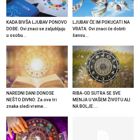
KADA BIVŠA LJUBAV PONOVO
LJUBAV ĆE IM POKUCATI NA
DOĐE: Ovi znaci se zaljubljuju
VRATA: Ovi znaci će dobiti
u osobu...
šansu...
NAREDNI DANI DONOSE
RIBA-OD SUTRA SE SVE
NEŠTO DIVNO: Za ova tri
MENJA U VAŠEM ŽIVOTU ALI
znaka sledi vreme...
NA BOLJE:...