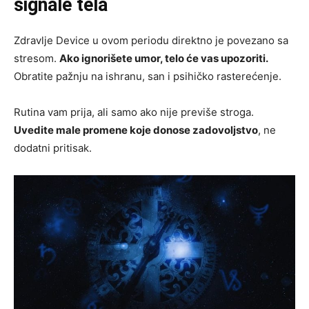
signale tela
Zdravlje Device u ovom periodu direktno je povezano sa
stresom.
Ako ignorišete umor, telo će vas upozoriti.
Obratite pažnju na ishranu, san i psihičko rasterećenje.
Rutina vam prija, ali samo ako nije previše stroga.
Uvedite male promene koje donose zadovoljstvo
, ne
dodatni pritisak.