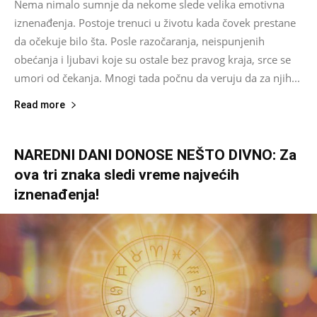
Nema nimalo sumnje da nekome slede velika emotivna
iznenađenja. Postoje trenuci u životu kada čovek prestane
da očekuje bilo šta. Posle razočaranja, neispunjenih
obećanja i ljubavi koje su ostale bez pravog kraja, srce se
umori od čekanja. Mnogi tada počnu da veruju da za njih...
Read more
NAREDNI DANI DONOSE NEŠTO DIVNO: Za
ova tri znaka sledi vreme najvećih
iznenađenja!