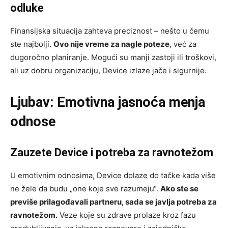
odluke
Finansijska situacija zahteva preciznost – nešto u čemu
ste najbolji.
Ovo nije vreme za nagle poteze
, već za
dugoročno planiranje. Mogući su manji zastoji ili troškovi,
ali uz dobru organizaciju, Device izlaze jače i sigurnije.
Ljubav: Emotivna jasnoća menja
odnose
Zauzete Device i potreba za ravnotežom
U emotivnim odnosima, Device dolaze do tačke kada više
ne žele da budu „one koje sve razumeju“.
Ako ste se
previše prilagođavali partneru, sada se javlja potreba za
ravnotežom.
Veze koje su zdrave prolaze kroz fazu