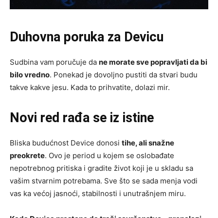
Duhovna poruka za Devicu
Sudbina vam poručuje da
ne morate sve popravljati da bi
bilo vredno
. Ponekad je dovoljno pustiti da stvari budu
takve kakve jesu. Kada to prihvatite, dolazi mir.
Novi red rađa se iz istine
Bliska budućnost Device donosi
tihe, ali snažne
preokrete
. Ovo je period u kojem se oslobađate
nepotrebnog pritiska i gradite život koji je u skladu sa
vašim stvarnim potrebama. Sve što se sada menja vodi
vas ka većoj jasnoći, stabilnosti i unutrašnjem miru.