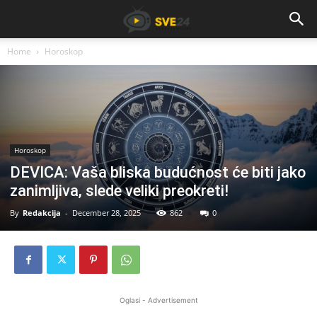
Home
Horoskop
Horoskop
DEVICA: Vaša bliska budućnost će biti jako
zanimljiva, slede veliki preokreti!
By
Redakcija
-
December 28, 2025
862
0
Oglasi - Advertisement