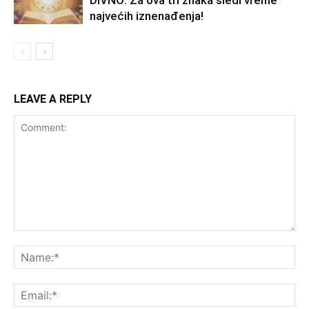
DIVNO: Za ova tri znaka sledi vreme
najvećih iznenađenja!
LEAVE A REPLY