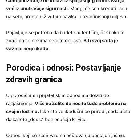
samopouzdanje ne dolazi iz spoljašnjeg odobravanja,
već iz unutrašnje sigurnosti.
Mnogi će se okrenuti radu
na sebi, promeni životnih navika ili redefinisanju ciljeva.
Pojavljuje se potreba da budete autentični, čak i ako to
znači da se nekima nećete dopasti.
Biti svoj sada je
važnije nego ikada.
Porodica i odnosi: Postavljanje
zdravih granica
U porodičnim i prijateljskim odnosima dolazi do
razjašnjenja.
Više ne želite da nosite tuđe probleme na
svojim leđima.
Iako ste velikodušni po prirodi, sada učite
da kažete „dosta“ bez osećaja krivice.
Odnosi koji se zasnivaju na poštovanju opstaju i jačaju.