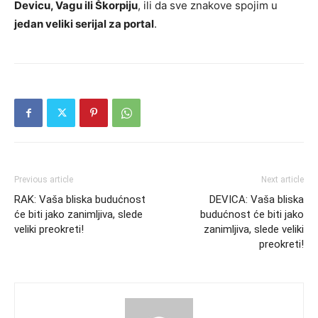
Devicu, Vagu ili Škorpiju
, ili da sve znakove spojim u
jedan veliki serijal za portal
.
Previous article
Next article
RAK: Vaša bliska budućnost
DEVICA: Vaša bliska
će biti jako zanimljiva, slede
budućnost će biti jako
veliki preokreti!
zanimljiva, slede veliki
preokreti!