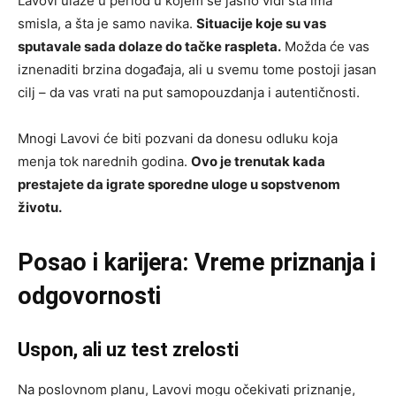
Lavovi ulaze u period u kojem se jasno vidi šta ima
smisla, a šta je samo navika.
Situacije koje su vas
sputavale sada dolaze do tačke raspleta.
Možda će vas
iznenaditi brzina događaja, ali u svemu tome postoji jasan
cilj – da vas vrati na put samopouzdanja i autentičnosti.
Mnogi Lavovi će biti pozvani da donesu odluku koja
menja tok narednih godina.
Ovo je trenutak kada
prestajete da igrate sporedne uloge u sopstvenom
životu.
Posao i karijera: Vreme priznanja i
odgovornosti
Uspon, ali uz test zrelosti
Na poslovnom planu, Lavovi mogu očekivati priznanje,