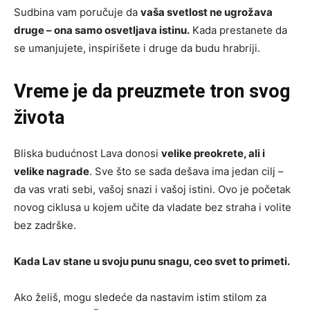
Sudbina vam poručuje da
vaša svetlost ne ugrožava
druge – ona samo osvetljava istinu.
Kada prestanete da
se umanjujete, inspirišete i druge da budu hrabriji.
Vreme je da preuzmete tron svog
života
Bliska budućnost Lava donosi
velike preokrete, ali i
velike nagrade
. Sve što se sada dešava ima jedan cilj –
da vas vrati sebi, vašoj snazi i vašoj istini. Ovo je početak
novog ciklusa u kojem učite da vladate bez straha i volite
bez zadrške.
Kada Lav stane u svoju punu snagu, ceo svet to primeti.
Ako želiš, mogu sledeće da nastavim istim stilom za