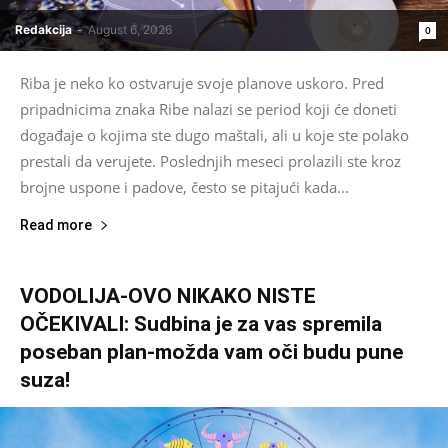
Redakcija
-
August 6, 2026
0
Riba je neko ko ostvaruje svoje planove uskoro. Pred
pripadnicima znaka Ribe nalazi se period koji će doneti
događaje o kojima ste dugo maštali, ali u koje ste polako
prestali da verujete. Poslednjih meseci prolazili ste kroz
brojne uspone i padove, često se pitajući kada...
Read more
VODOLIJA-OVO NIKAKO NISTE
OČEKIVALI: Sudbina je za vas spremila
poseban plan-možda vam oči budu pune
suza!