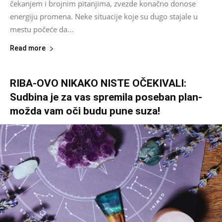
čekanjem i brojnim pitanjima, zvezde konačno donose
energiju promena. Neke situacije koje su dugo stajale u
mestu počeće da...
Read more
RIBA-OVO NIKAKO NISTE OČEKIVALI:
Sudbina je za vas spremila poseban plan-
možda vam oči budu pune suza!