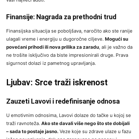
Finansije: Nagrada za prethodni trud
Finansijska situacija se poboljšava, naročito ako ste ranije
ulagali vreme i energiju u dugoročne ciljeve.
Mogući su
povećani prihodi ili nova prilika za zaradu
, ali je važno da
ne trošite isključivo da biste impresionirali druge. Prava
sigurnost dolazi iz pametnog upravljanja.
Ljubav: Srce traži iskrenost
Zauzeti Lavovi i redefinisanje odnosa
U emotivnim odnosima, Lavovi dolaze do tačke u kojoj se
traži ravnoteža.
Ako ste davali više nego što ste dobijali
– sada to postaje jasno.
Veze koje su zdrave ulaze u fazu