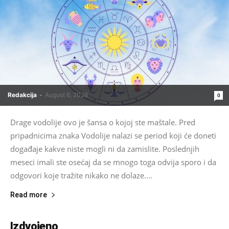
Redakcija
-
August 6, 2026
0
Drage vodolije ovo je šansa o kojoj ste maštale. Pred
pripadnicima znaka Vodolije nalazi se period koji će doneti
događaje kakve niste mogli ni da zamislite. Poslednjih
meseci imali ste osećaj da se mnogo toga odvija sporo i da
odgovori koje tražite nikako ne dolaze....
Read more
Izdvojeno