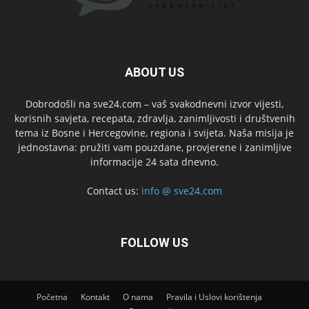
ABOUT US
Dobrodošli na sve24.com – vaš svakodnevni izvor vijesti,
korisnih savjeta, recepata, zdravlja, zanimljivosti i društvenih
tema iz Bosne i Hercegovine, regiona i svijeta. Naša misija je
jednostavna: pružiti vam pouzdane, provjerene i zanimljive
informacije 24 sata dnevno.
Contact us:
info @ sve24.com
FOLLOW US
Početna
Kontakt
O nama
Pravila i Uslovi korištenja