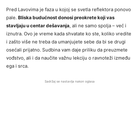
Pred Lavovima je faza u kojoj se svetla reflektora ponovo
pale.
Bliska budućnost donosi preokrete koji vas
stavljaju u centar dešavanja
, ali ne samo spolja – već i
iznutra. Ovo je vreme kada shvatate ko ste, koliko vredite
i zašto više ne treba da umanjujete sebe da bi se drugi
osećali prijatno. Sudbina vam daje priliku da preuzmete
vođstvo, ali i da naučite važnu lekciju o ravnoteži između
ega i srca.
Sadržaj se nastavlja nakon oglasa