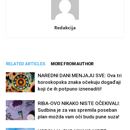
Redakcija
RELATED ARTICLES
MORE FROM AUTHOR
NAREDNI DANI MENJAJU SVE: Ova tri
horoskopska znaka očekuju događaji
koji će ih potpuno iznenaditi!
RIBA-OVO NIKAKO NISTE OČEKIVALI:
Sudbina je za vas spremila poseban
plan-možda vam oči budu pune suza!