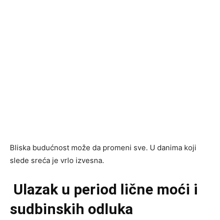
Bliska budućnost može da promeni sve. U danima koji
slede sreća je vrlo izvesna.
Ulazak u period lične moći i
sudbinskih odluka