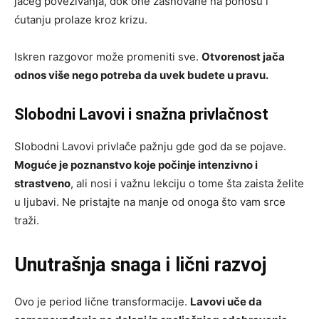
jačeg povezivanja, dok one zasnovane na ponosu i
ćutanju prolaze kroz krizu.
Iskren razgovor može promeniti sve.
Otvorenost jača
odnos više nego potreba da uvek budete u pravu.
Slobodni Lavovi i snažna privlačnost
Slobodni Lavovi privlače pažnju gde god da se pojave.
Moguće je poznanstvo koje počinje intenzivno i
strastveno
, ali nosi i važnu lekciju o tome šta zaista želite
u ljubavi. Ne pristajte na manje od onoga što vam srce
traži.
Unutrašnja snaga i lični razvoj
Ovo je period lične transformacije.
Lavovi uče da