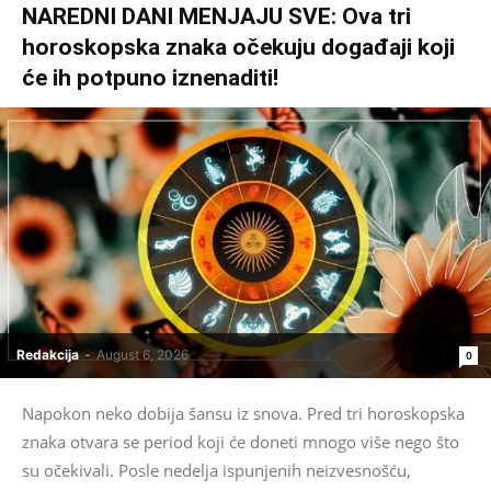
NAREDNI DANI MENJAJU SVE: Ova tri
horoskopska znaka očekuju događaji koji
će ih potpuno iznenaditi!
Redakcija
-
August 6, 2026
0
Napokon neko dobija šansu iz snova. Pred tri horoskopska
znaka otvara se period koji će doneti mnogo više nego što
su očekivali. Posle nedelja ispunjenih neizvesnošću,