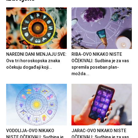
NAREDNI DANI MENJAJU SVE:
RIBA-OVO NIKAKO NISTE
Ova tri horoskopska znaka
OČEKIVALI: Sudbina je za vas
očekuju događaji koji...
spremila poseban plan-
možda...
VODOLIJA-OVO NIKAKO
JARAC-OVO NIKAKO NISTE
NISTE OČEKIVALI: Sudbina je
OČEKIVALI: Sudbina je za vas