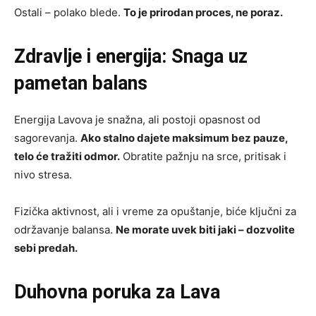
Ostali – polako blede.
To je prirodan proces, ne poraz.
Zdravlje i energija: Snaga uz
pametan balans
Energija Lavova je snažna, ali postoji opasnost od
sagorevanja.
Ako stalno dajete maksimum bez pauze,
telo će tražiti odmor.
Obratite pažnju na srce, pritisak i
nivo stresa.
Fizička aktivnost, ali i vreme za opuštanje, biće ključni za
održavanje balansa.
Ne morate uvek biti jaki – dozvolite
sebi predah.
Duhovna poruka za Lava