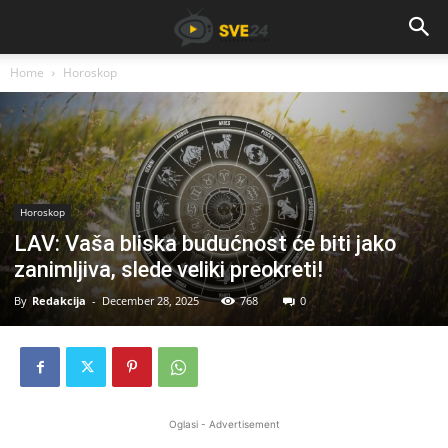
Home
Horoskop
Horoskop
LAV: Vaša bliska budućnost će biti jako
zanimljiva, slede veliki preokreti!
By
Redakcija
-
December 28, 2025
768
0
Oglasi - Advertisement