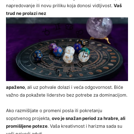
napredovanje ili novu priliku koja donosi vidljivost.
Vaš
trud ne prolazi nez
apaženo
, ali uz pohvale dolazi i veća odgovornost. Biće
važno da pokažete liderstvo bez potrebe za dominacijom.
Ako razmišljate o promeni posla ili pokretanju
sopstvenog projekta,
ovo je snažan period za hrabre, ali
promišljene poteze
. Vaša kreativnost i harizma sada su
vaši najveći aduti.