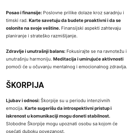
Posao i finansije:
Poslovne prilike dolaze kroz saradnju i
timski rad.
Karte savetuju da budete proaktivni i da se
oslonite na svoje veštine.
Finansijski aspekti zahtevaju
planiranje i strateško razmišljanje.
Zdravlje i unutrašnji balans:
Fokusirajte se na ravnotežu i
unutrašnju harmoniju.
Meditacija i umirujuće aktivnosti
pomoći će u očuvanju mentalnog i emocionalnog zdravlja.
ŠKORPIJA
Ljubav i odnosi:
Škorpije su u periodu intenzivnih
emocija.
Karte sugerišu da introspektivni pristup i
iskrenost u komunikaciji mogu doneti stabilnost.
Slobodne Škorpije mogu upoznati osobu sa kojom će
osećati duboku povezanost.