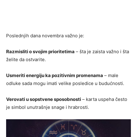
Poslednjih dana novembra važno je:
Razmisliti o svojim prioritetima
– šta je zaista važno i šta
želite da ostvarite.
Usmeriti energiju ka pozitivnim promenama
– male
odluke sada mogu imati velike posledice u budućnosti.
Verovati u sopstvene sposobnosti
– karta uspeha često
je simbol unutrašnje snage i hrabrosti.