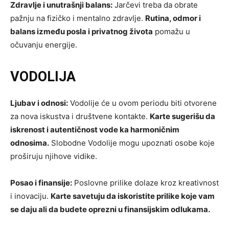
Zdravlje i unutrašnji balans:
Jarčevi treba da obrate
pažnju na fizičko i mentalno zdravlje.
Rutina, odmor i
balans između posla i privatnog života
pomažu u
očuvanju energije.
VODOLIJA
Ljubav i odnosi:
Vodolije će u ovom periodu biti otvorene
za nova iskustva i društvene kontakte.
Karte sugerišu da
iskrenost i autentičnost vode ka harmoničnim
odnosima.
Slobodne Vodolije mogu upoznati osobe koje
proširuju njihove vidike.
Posao i finansije:
Poslovne prilike dolaze kroz kreativnost
i inovaciju.
Karte savetuju da iskoristite prilike koje vam
se daju ali da budete oprezni u finansijskim odlukama.