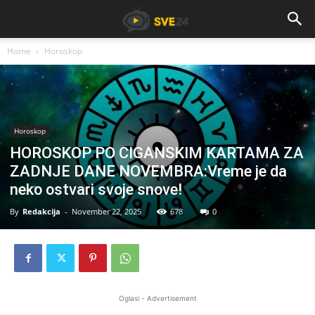
Home
Horoskop
Horoskop
HOROSKOP PO CIGANSKIM KARTAMA ZA
ZADNJE DANE NOVEMBRA:Vreme je da
neko ostvari svoje snove!
By
Redakcija
-
November 22, 2025
678
0
Oglasi - Advertisement