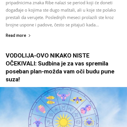
pripadnicima znaka Ribe nalazi se period koji će doneti
događaje o kojima ste dugo maštali, ali u koje ste polako
prestali da verujete. Poslednjih meseci prolazili ste kroz
brojne uspone i padove, često se pitajući kada...
Read more
VODOLIJA-OVO NIKAKO NISTE
OČEKIVALI: Sudbina je za vas spremila
poseban plan-možda vam oči budu pune
suza!