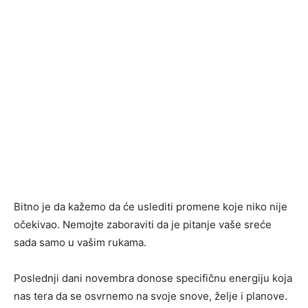
Bitno je da kažemo da će uslediti promene koje niko nije
očekivao. Nemojte zaboraviti da je pitanje vaše sreće
sada samo u vašim rukama.
Poslednji dani novembra donose specifičnu energiju koja
nas tera da se osvrnemo na svoje snove, želje i planove.