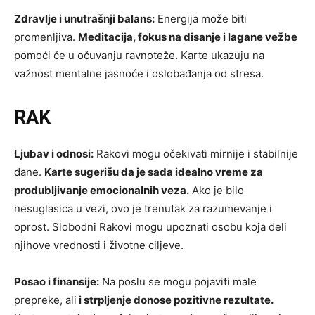
Zdravlje i unutrašnji balans:
Energija može biti
promenljiva.
Meditacija, fokus na disanje i lagane vežbe
pomoći će u očuvanju ravnoteže. Karte ukazuju na
važnost mentalne jasnoće i oslobađanja od stresa.
RAK
Ljubav i odnosi:
Rakovi mogu očekivati mirnije i stabilnije
dane.
Karte sugerišu da je sada idealno vreme za
produbljivanje emocionalnih veza.
Ako je bilo
nesuglasica u vezi, ovo je trenutak za razumevanje i
oprost. Slobodni Rakovi mogu upoznati osobu koja deli
njihove vrednosti i životne ciljeve.
Posao i finansije:
Na poslu se mogu pojaviti male
prepreke, ali
i strpljenje donose pozitivne rezultate.