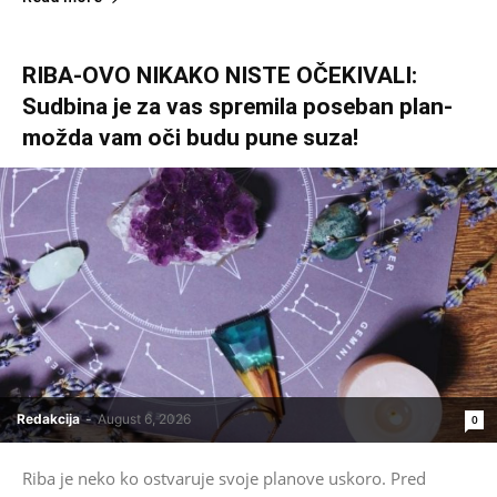
RIBA-OVO NIKAKO NISTE OČEKIVALI:
Sudbina je za vas spremila poseban plan-
možda vam oči budu pune suza!
Redakcija
-
August 6, 2026
0
Riba je neko ko ostvaruje svoje planove uskoro. Pred