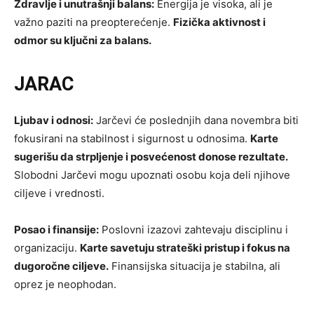
Zdravlje i unutrašnji balans:
Energija je visoka, ali je
važno paziti na preopterećenje.
Fizička aktivnost i
odmor su ključni za balans.
JARAC
Ljubav i odnosi:
Jarčevi će poslednjih dana novembra biti
fokusirani na stabilnost i sigurnost u odnosima.
Karte
sugerišu da strpljenje i posvećenost donose rezultate.
Slobodni Jarčevi mogu upoznati osobu koja deli njihove
ciljeve i vrednosti.
Posao i finansije:
Poslovni izazovi zahtevaju disciplinu i
organizaciju.
Karte savetuju strateški pristup i fokus na
dugoročne ciljeve.
Finansijska situacija je stabilna, ali
oprez je neophodan.