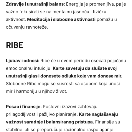
Zdravlje i unutrašnji balans:
Energija je promenljiva, pa je
važno fokusirati se na mentalnu jasnoću i fizičku
aktivnost.
Meditacija i slobodne aktivnosti
pomažu u
očuvanju ravnoteže.
RIBE
Ljubav i odnosi:
Ribe će u ovom periodu osećati pojačanu
emocionalnu intuiciju.
Karte savetuju da slušate svoj
unutrašnji glas i donesete odluke koje vam donose mir.
Slobodne Ribe mogu se susresti sa osobom koja unosi
mir i harmoniju u njihov život.
Posao i finansije:
Poslovni izazovi zahtevaju
prilagodljivost i pažljivo planiranje.
Karte naglašavaju
važnost saradnje i balansiranog pristupa.
Finansije su
stabilne, ali se preporučuje racionalno raspolaganje