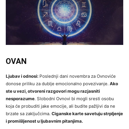
OVAN
Ljubav i odnosi:
Poslednji dani novembra za Ovnoviće
donose priliku za dublje emocionalno povezivanje.
Ako
ste u vezi, otvoreni razgovori mogu razjasniti
nesporazume
. Slobodni Ovnovi bi mogli sresti osobu
koja će probuditi jake emocije, ali budite pažljivi da ne
brzate sa zaključcima.
Ciganske karte savetuju strpljenje
i promišljenost u ljubavnim pitanjima.