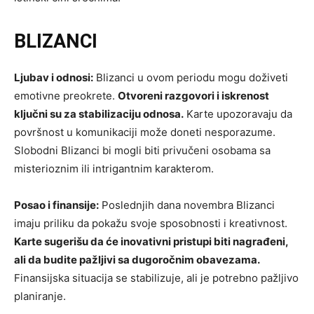
BLIZANCI
Ljubav i odnosi:
Blizanci u ovom periodu mogu doživeti
emotivne preokrete.
Otvoreni razgovori i iskrenost
ključni su za stabilizaciju odnosa.
Karte upozoravaju da
površnost u komunikaciji može doneti nesporazume.
Slobodni Blizanci bi mogli biti privučeni osobama sa
misterioznim ili intrigantnim karakterom.
Posao i finansije:
Poslednjih dana novembra Blizanci
imaju priliku da pokažu svoje sposobnosti i kreativnost.
Karte sugerišu da će inovativni pristupi biti nagrađeni,
ali da budite pažljivi sa dugoročnim obavezama.
Finansijska situacija se stabilizuje, ali je potrebno pažljivo
planiranje.