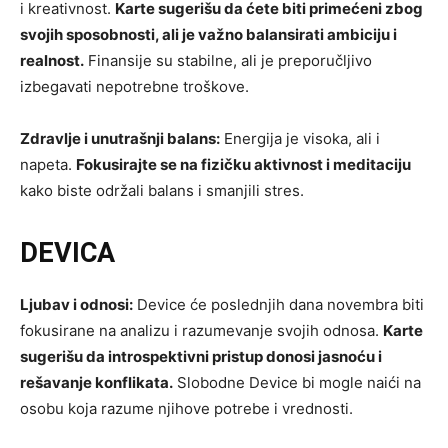
i kreativnost.
Karte sugerišu da ćete biti primećeni zbog
svojih sposobnosti, ali je važno balansirati ambiciju i
realnost.
Finansije su stabilne, ali je preporučljivo
izbegavati nepotrebne troškove.
Zdravlje i unutrašnji balans:
Energija je visoka, ali i
napeta.
Fokusirajte se na fizičku aktivnost i meditaciju
kako biste održali balans i smanjili stres.
DEVICA
Ljubav i odnosi:
Device će poslednjih dana novembra biti
fokusirane na analizu i razumevanje svojih odnosa.
Karte
sugerišu da introspektivni pristup donosi jasnoću i
rešavanje konflikata.
Slobodne Device bi mogle naići na
osobu koja razume njihove potrebe i vrednosti.