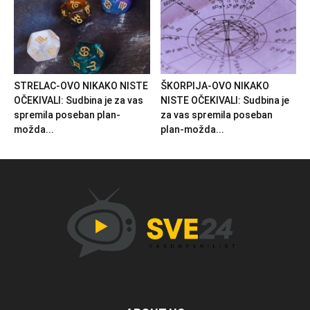
STRELAC-OVO NIKAKO NISTE
ŠKORPIJA-OVO NIKAKO
OČEKIVALI: Sudbina je za vas
NISTE OČEKIVALI: Sudbina je
spremila poseban plan-
za vas spremila poseban
možda...
plan-možda...