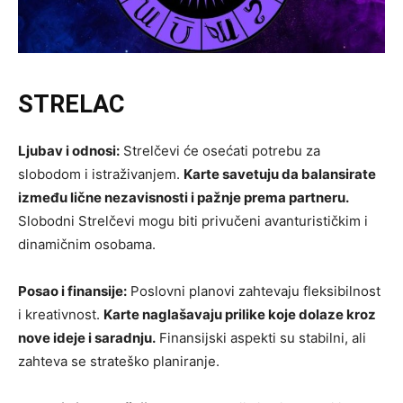
STRELAC
Ljubav i odnosi:
Strelčevi će osećati potrebu za
slobodom i istraživanjem.
Karte savetuju da balansirate
između lične nezavisnosti i pažnje prema partneru.
Slobodni Strelčevi mogu biti privučeni avanturističkim i
dinamičnim osobama.
Posao i finansije:
Poslovni planovi zahtevaju fleksibilnost
i kreativnost.
Karte naglašavaju prilike koje dolaze kroz
nove ideje i saradnju.
Finansijski aspekti su stabilni, ali
zahteva se strateško planiranje.