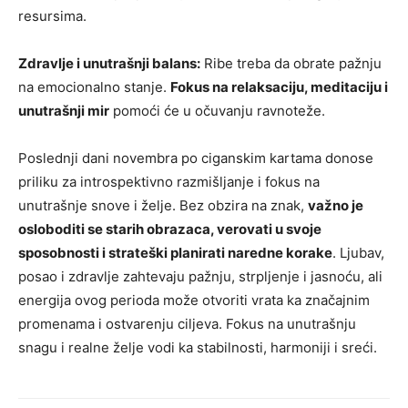
resursima.
Zdravlje i unutrašnji balans:
Ribe treba da obrate pažnju
na emocionalno stanje.
Fokus na relaksaciju, meditaciju i
unutrašnji mir
pomoći će u očuvanju ravnoteže.
Poslednji dani novembra po ciganskim kartama donose
priliku za introspektivno razmišljanje i fokus na
unutrašnje snove i želje. Bez obzira na znak,
važno je
osloboditi se starih obrazaca, verovati u svoje
sposobnosti i strateški planirati naredne korake
. Ljubav,
posao i zdravlje zahtevaju pažnju, strpljenje i jasnoću, ali
energija ovog perioda može otvoriti vrata ka značajnim
promenama i ostvarenju ciljeva. Fokus na unutrašnju
snagu i realne želje vodi ka stabilnosti, harmoniji i sreći.