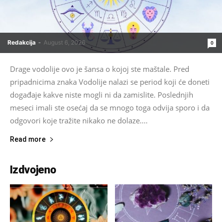
Redakcija
-
August 6, 2026
0
Drage vodolije ovo je šansa o kojoj ste maštale. Pred
pripadnicima znaka Vodolije nalazi se period koji će doneti
događaje kakve niste mogli ni da zamislite. Poslednjih
meseci imali ste osećaj da se mnogo toga odvija sporo i da
odgovori koje tražite nikako ne dolaze....
Read more
Izdvojeno