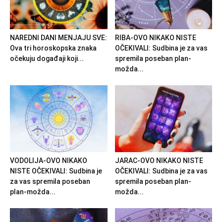
NAREDNI DANI MENJAJU SVE:
RIBA-OVO NIKAKO NISTE
Ova tri horoskopska znaka
OČEKIVALI: Sudbina je za vas
očekuju događaji koji...
spremila poseban plan-
možda...
VODOLIJA-OVO NIKAKO
JARAC-OVO NIKAKO NISTE
NISTE OČEKIVALI: Sudbina je
OČEKIVALI: Sudbina je za vas
za vas spremila poseban
spremila poseban plan-
plan-možda...
možda...