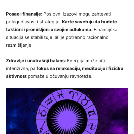
Posao i finansije:
Poslovni izazovi mogu zahtevati
prilagodljivost i strategiju.
Karte savetuju da budete
taktični i promišljeni u svojim odlukama.
Finansijska
situacija se stabilizuje, ali je potrebno racionalno
razmišljanje.
Zdravlje i unutrašnji balans:
Energija može biti
intenzivna, pa
fokus na relaksaciju, meditaciju i fizičku
aktivnost
pomaže u očuvanju ravnoteže.