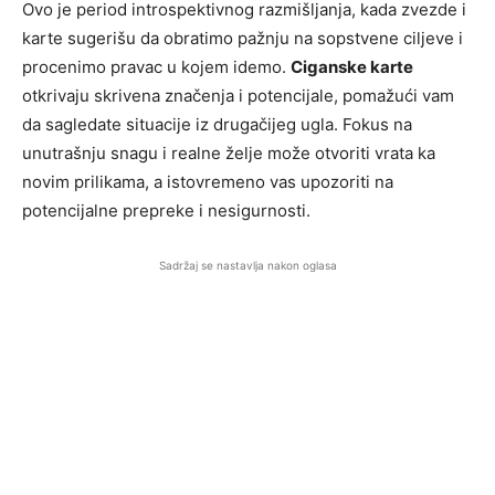
Ovo je period introspektivnog razmišljanja, kada zvezde i
karte sugerišu da obratimo pažnju na sopstvene ciljeve i
procenimo pravac u kojem idemo.
Ciganske karte
otkrivaju skrivena značenja i potencijale, pomažući vam
da sagledate situacije iz drugačijeg ugla. Fokus na
unutrašnju snagu i realne želje može otvoriti vrata ka
novim prilikama, a istovremeno vas upozoriti na
potencijalne prepreke i nesigurnosti.
Sadržaj se nastavlja nakon oglasa