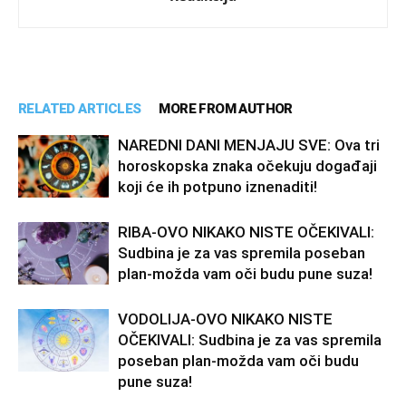
RELATED ARTICLES
MORE FROM AUTHOR
NAREDNI DANI MENJAJU SVE: Ova tri
horoskopska znaka očekuju događaji
koji će ih potpuno iznenaditi!
RIBA-OVO NIKAKO NISTE OČEKIVALI:
Sudbina je za vas spremila poseban
plan-možda vam oči budu pune suza!
VODOLIJA-OVO NIKAKO NISTE
OČEKIVALI: Sudbina je za vas spremila
poseban plan-možda vam oči budu
pune suza!