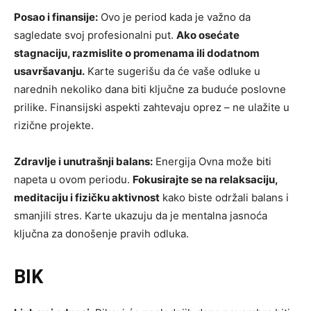
Posao i finansije:
Ovo je period kada je važno da
sagledate svoj profesionalni put.
Ako osećate
stagnaciju, razmislite o promenama ili dodatnom
usavršavanju.
Karte sugerišu da će vaše odluke u
narednih nekoliko dana biti ključne za buduće poslovne
prilike. Finansijski aspekti zahtevaju oprez – ne ulažite u
rizične projekte.
Zdravlje i unutrašnji balans:
Energija Ovna može biti
napeta u ovom periodu.
Fokusirajte se na relaksaciju,
meditaciju i fizičku aktivnost
kako biste održali balans i
smanjili stres. Karte ukazuju da je mentalna jasnoća
ključna za donošenje pravih odluka.
BIK