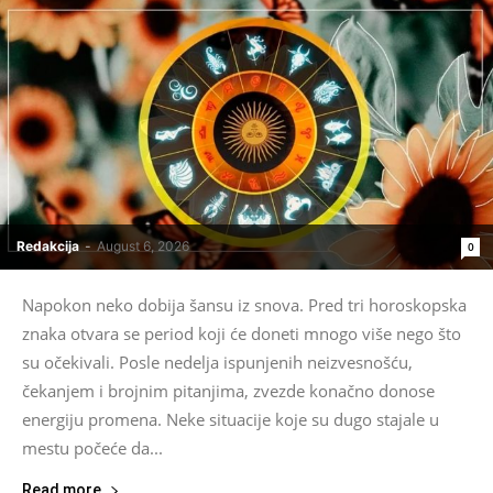
Redakcija
-
August 6, 2026
0
Napokon neko dobija šansu iz snova. Pred tri horoskopska
znaka otvara se period koji će doneti mnogo više nego što
su očekivali. Posle nedelja ispunjenih neizvesnošću,
čekanjem i brojnim pitanjima, zvezde konačno donose
energiju promena. Neke situacije koje su dugo stajale u
mestu počeće da...
Read more