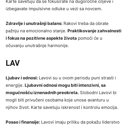
Karte savetuju da se fokusirate na dugoročne ciljeve i
izbegavate impulsivne odluke u vezi sa novcem.
Zdravlje i unutrašnji balans:
Rakovi treba da obrate
pažnju na emocionalno stanje.
Praktikovanje zahvalnosti
i fokus na pozitivne aspekte života
pomoći će u
očuvanju unutrašnje harmonije.
LAV
Ljubav i odnosi:
Lavovi su u ovom periodu puni strasti i
energije.
Ljubavni odnosi mogu biti intenzivni, sa
mogućnošću iznenadnih preokreta.
Slobodni Lavovi bi
mogli biti privučeni osobama koje unose avanturu u
njihov život. Karte savetuju iskrenost i kontrolu emocija.
Posao i finansije:
Lavovi imaju priliku da pokažu liderstvo