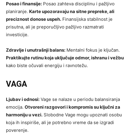
Posao i finansije:
Posao zahteva disciplinu i pažljivo
planiranje.
Karte upozoravaju na sitne prepreke, ali
preciznost donose uspeh.
Finansijska stabilnost je
prisutna, ali je preporučljivo pažljivo razmatrati
investicije.
Zdravlje i unutrašnji balans:
Mentalni fokus je ključan.
Praktikujte rutinu koja uključuje odmor, ishranu i vežbu
kako biste očuvali energiju i ravnotežu.
VAGA
Ljubav i odnosi:
Vage se nalaze u periodu balansiranja
emocija.
Otvoreni razgovori i kompromis su ključni za
harmoniju u vezi.
Slobodne Vage mogu upoznati osobu
koja ih inspiriše, ali je potrebno vreme da se izgradi
poverenje.