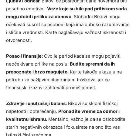
Ljubav i odnosi:
Bikovi će poslednjih dana novembra biti
posebno emotivni.
Veze koje su bile pod pritiskom sada
mogu dobiti priliku za obnovu.
Slobodni Bikovi mogu
očekivati susret sa osobom koja ima duboko razumevanje
i slične vrednosti. Karte naglašavaju važnost iskrenosti i
otvorenosti.
Posao i finansije:
Ovo je period kada se mogu pojaviti
neočekivane prilike na poslu.
Budite spremni da ih
prepoznate i brzo reagujete.
Karte takođe ukazuju na
potrebu za pažljivim planiranjem troškova, jer će
finansijski izazovi zahtevati promišljenost.
Zdravlje i unutrašnji balans:
Bikovi su skloni fizičkoj
napetosti i opterećenju.
Pronađite vreme za odmor i
kvalitetnu ishranu.
Mentalno, važno je da se oslobodite
starih negativnih obrazaca i fokusirate na ono što vas
istinski čini srećnima.