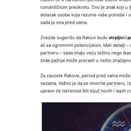
romantičnom preokretu. Ovo je znak koji u l
dolazak osobe koja razume vaše potrebe i os
sada je ona pred vama.
Zvezde sugerišu da Rakovi budu
strpljivi i 
ali sa ogromnim potencijalom. Mali detalji –
partneru – sada imaju veću težinu nego ikad
znak pažnje može prerasti u nešto značajno 
Za zauzete Rakove, period pred vama može
vezama. Važno je da se otvorite partneru, izr
upravo će iskrenost biti ključ novih i lepih 