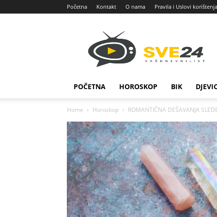
Početna
Kontakt
O nama
Pravila i Uslovi korištenj
Sve
24
POČETNA
HOROSKOP
BIK
DJEVI
Home
Horoskop
ROMANTIČNA DEŠAVANJA SLEDE: Evo