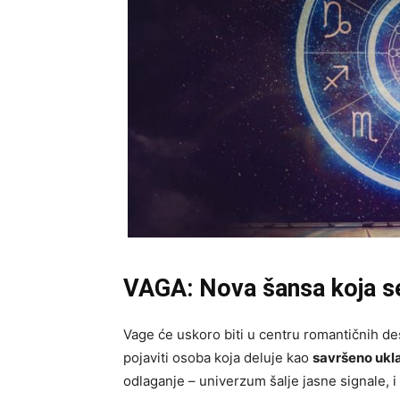
VAGA: Nova šansa koja s
Vage će uskoro biti u centru romantičnih de
pojaviti osoba koja deluje kao
savršeno ukl
odlaganje – univerzum šalje jasne signale, i