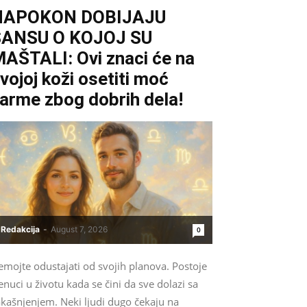
NAPOKON DOBIJAJU
ŠANSU O KOJOJ SU
AŠTALI: Ovi znaci će na
vojoj koži osetiti moć
arme zbog dobrih dela!
Redakcija
-
August 7, 2026
0
emojte odustajati od svojih planova. Postoje
enuci u životu kada se čini da sve dolazi sa
akašnjenjem. Neki ljudi dugo čekaju na