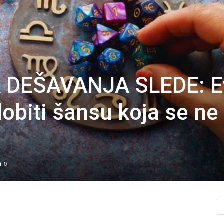
DEŠAVANJA SLEDE: E
dobiti šansu koja se ne
0