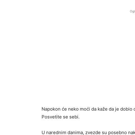
Ogl
Napokon će neko moći da kaže da je dobio o
Posvetite se sebi.
U narednim danima, zvezde su posebno naklo