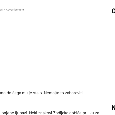
O
asi - Advertisement
no do čega mu je stalo. Nemojte to zaboraviti.
N
njene ljubavi. Neki znakovi Zodijaka dobiće priliku za