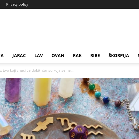
a
Privacy policy
CA
JARAC
LAV
OVAN
RAK
RIBE
ŠKORPIJA
 koji znaci će dobiti šansu koja se ne...