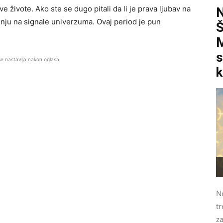
 živote. Ako ste se dugo pitali da li je prava ljubav na
ažnju na signale univerzuma. Ovaj period je pun
M
s
se nastavlja nakon oglasa
k
N
tr
z