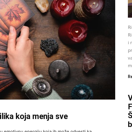
R
Ri
i 
pr
va
mo
R
Š
ilika koja menja sve
b
u emotivnu energiju koja ih može odvesti ka