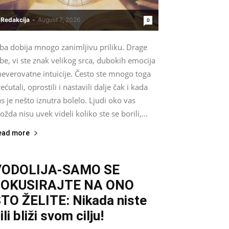
Redakcija
-
August 7, 2026
0
iba dobija mnogo zanimljivu priliku. Drage
be, vi ste znak velikog srca, dubokih emocija
neverovatne intuicije. Često ste mnogo toga
ećutali, oprostili i nastavili dalje čak i kada
s je nešto iznutra bolelo. Ljudi oko vas
žda nisu uvek videli koliko ste se borili,...
ead more
VODOLIJA-SAMO SE
FOKUSIRAJTE NA ONO
TO ŽELITE: Nikada niste
ili bliži svom cilju!