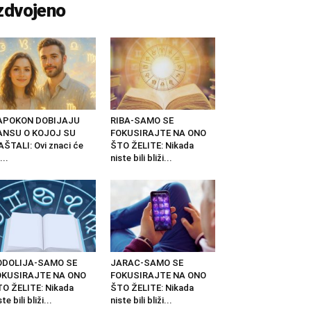
zdvojeno
APOKON DOBIJAJU
RIBA-SAMO SE
ANSU O KOJOJ SU
FOKUSIRAJTE NA ONO
ŠTALI: Ovi znaci će
ŠTO ŽELITE: Nikada
...
niste bili bliži...
ODOLIJA-SAMO SE
JARAC-SAMO SE
OKUSIRAJTE NA ONO
FOKUSIRAJTE NA ONO
O ŽELITE: Nikada
ŠTO ŽELITE: Nikada
ste bili bliži...
niste bili bliži...