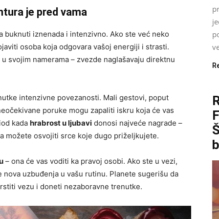
pr
ntura je pred vama
j
a buknuti iznenada i intenzivno. Ako ste već neko
p
aviti osoba koja odgovara vašoj energiji i strasti.
ve
u svojim namerama – zvezde naglašavaju direktnu
R
nutke intenzivne povezanosti. Mali gestovi, poput
neočekivane poruke mogu zapaliti iskru koja će vas
riod kada
hrabrost u ljubavi
donosi najveće nagrade –
Š
a možete osvojiti srce koje dugo priželjkujete.
b
ju
– ona će vas voditi ka pravoj osobi. Ako ste u vezi,
te nova uzbuđenja u vašu rutinu. Planete sugerišu da
rstiti vezu i doneti nezaboravne trenutke.