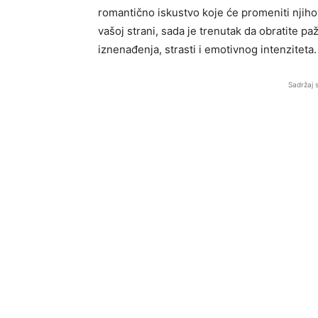
romantično iskustvo koje će promeniti njihove
vašoj strani, sada je trenutak da obratite p
iznenađenja, strasti i emotivnog intenziteta.
Sadržaj 