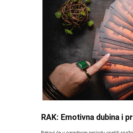
RAK: Emotivna dubina i pr
Rakovi će u narednom periodu osetiti snažn