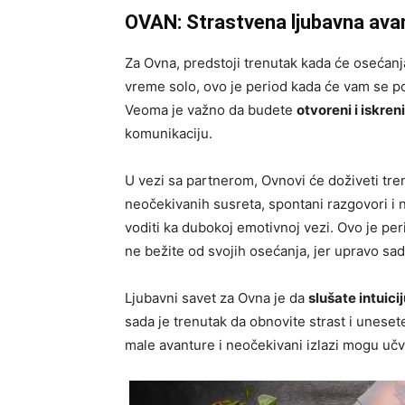
OVAN: Strastvena ljubavna ava
Za Ovna, predstoji trenutak kada će osećanj
vreme solo, ovo je period kada će vam se poj
Veoma je važno da budete
otvoreni i iskreni
komunikaciju.
U vezi sa partnerom, Ovnovi će doživeti tre
neočekivanih susreta, spontani razgovori i 
voditi ka dubokoj emotivnoj vezi. Ovo je pe
ne bežite od svojih osećanja, jer upravo sad
Ljubavni savet za Ovna je da
slušate intuici
sada je trenutak da obnovite strast i unese
male avanture i neočekivani izlazi mogu učv