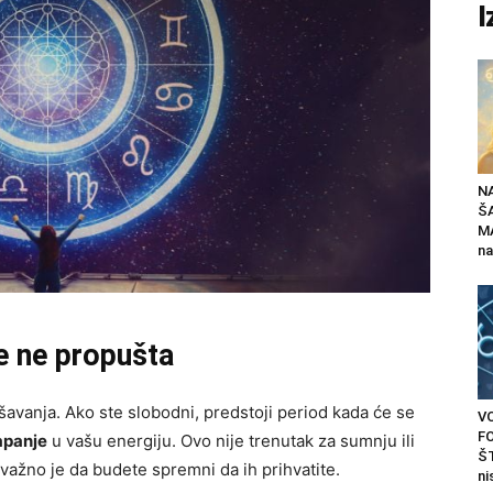
I
N
Š
MA
na
e ne propušta
šavanja. Ako ste slobodni, predstoji period kada će se
V
F
apanje
u vašu energiju. Ovo nije trenutak za sumnju ili
ŠT
 važno je da budete spremni da ih prihvatite.
ni