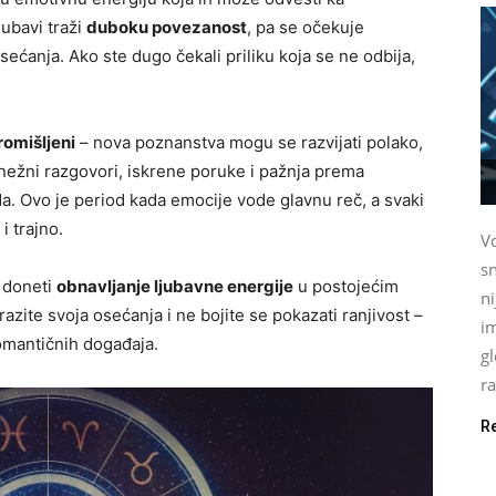
jubavi traži
duboku povezanost
, pa se očekuje
ećanja. Ako ste dugo čekali priliku koja se ne odbija,
promišljeni
– nova poznanstva mogu se razvijati polako,
 nežni razgovori, iskrene poruke i pažnja prema
a. Ovo je period kada emocije vode glavnu reč, a svaki
i trajno.
Vo
sn
 doneti
obnavljanje ljubavne energije
u postojećim
n
azite svoja osećanja i ne bojite se pokazati ranjivost –
im
romantičnih događaja.
gl
ra
R