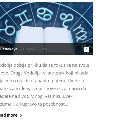
Redakcija
-
August 7, 2026
0
dolija dobija priliku da se fokusira na svoje
ove. Drage Vodolije, vi ste znak koji nikada
ije voleo da ide utabanim putem. Uvek ste
ali svoje ideje, svoje snove i svoj način da
edate na život. Mnogi vas nisu uvek
zumeli, ali upravo ta posebnost...
ead more