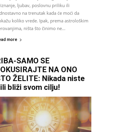
iznanje, ljubav, poslovnu priliku ili
ednostavno na trenutak kada će moći da
okažu koliko vrede. Ipak, prema astrološkim
rovanjima, ništa što činimo ne...
ead more
RIBA-SAMO SE
FOKUSIRAJTE NA ONO
TO ŽELITE: Nikada niste
ili bliži svom cilju!