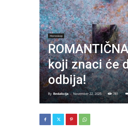
Horoskop
ROMANTIČNA 
koji znaci će 
odbija!
By
Redakcija
-
November 22, 2025
781