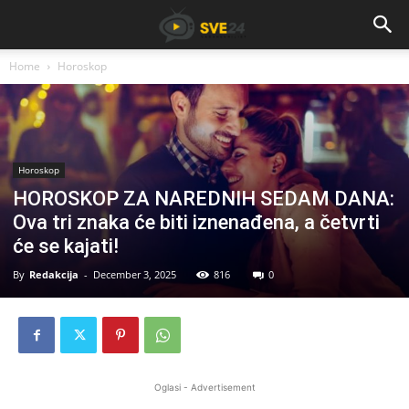
Home
Horoskop
Horoskop
HOROSKOP ZA NAREDNIH SEDAM DANA:
Ova tri znaka će biti iznenađena, a četvrti
će se kajati!
By
Redakcija
-
December 3, 2025
816
0
Oglasi - Advertisement