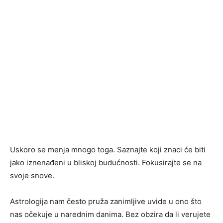
Uskoro se menja mnogo toga. Saznajte koji znaci će biti
jako iznenađeni u bliskoj budućnosti. Fokusirajte se na
svoje snove.
Astrologija nam često pruža zanimljive uvide u ono što
nas očekuje u narednim danima. Bez obzira da li verujete