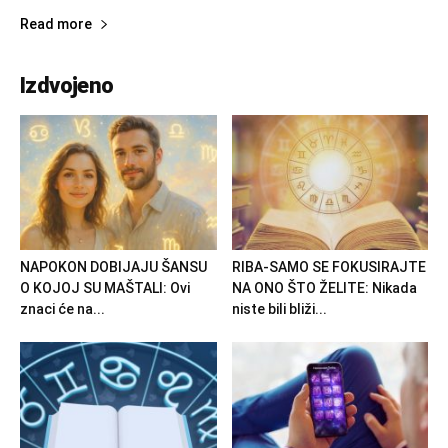
Read more
Izdvojeno
NAPOKON DOBIJAJU ŠANSU
RIBA-SAMO SE FOKUSIRAJTE
O KOJOJ SU MAŠTALI: Ovi
NA ONO ŠTO ŽELITE: Nikada
znaci će na...
niste bili bliži...