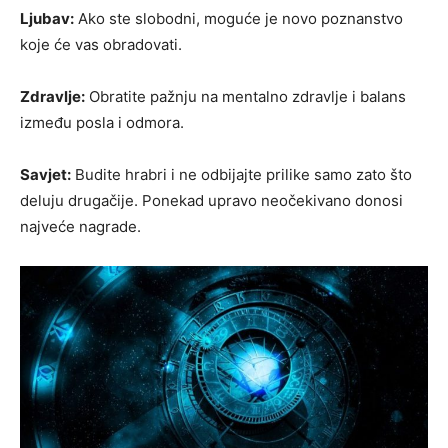
Ljubav:
Ako ste slobodni, moguće je novo poznanstvo
koje će vas obradovati.
Zdravlje:
Obratite pažnju na mentalno zdravlje i balans
između posla i odmora.
Savjet:
Budite hrabri i ne odbijajte prilike samo zato što
deluju drugačije. Ponekad upravo neočekivano donosi
najveće nagrade.