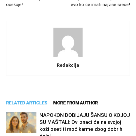
očekuje!
evo ko će imati najviše sreće!
Redakcija
RELATED ARTICLES
MORE FROM AUTHOR
NAPOKON DOBIJAJU ŠANSU O KOJOJ
SU MAŠTALI: Ovi znaci će na svojoj
koži osetiti moć karme zbog dobrih