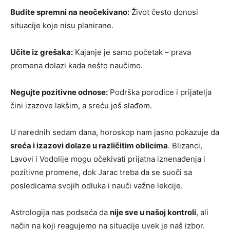
Budite spremni na neočekivano:
Život često donosi
situacije koje nisu planirane.
Učite iz grešaka:
Kajanje je samo početak – prava
promena dolazi kada nešto naučimo.
Negujte pozitivne odnose:
Podrška porodice i prijatelja
čini izazove lakšim, a sreću još slađom.
U narednih sedam dana, horoskop nam jasno pokazuje da
sreća i izazovi dolaze u različitim oblicima
. Blizanci,
Lavovi i Vodolije mogu očekivati prijatna iznenađenja i
pozitivne promene, dok Jarac treba da se suoči sa
posledicama svojih odluka i nauči važne lekcije.
Astrologija nas podseća da
nije sve u našoj kontroli
, ali
način na koji reagujemo na situacije uvek je naš izbor.