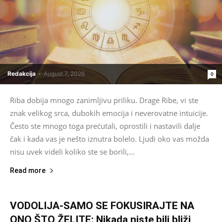
Redakcija
-
August 7, 2026
0
Riba dobija mnogo zanimljivu priliku. Drage Ribe, vi ste
znak velikog srca, dubokih emocija i neverovatne intuicije.
Često ste mnogo toga prećutali, oprostili i nastavili dalje
čak i kada vas je nešto iznutra bolelo. Ljudi oko vas možda
nisu uvek videli koliko ste se borili,...
Read more
VODOLIJA-SAMO SE FOKUSIRAJTE NA
ONO ŠTO ŽELITE: Nikada niste bili bliži