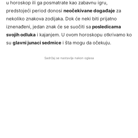
u horoskop ili ga posmatrate kao zabavnu igru,
predstojeći period donosi
neočekivane događaje
za
nekoliko znakova zodijaka. Dok će neki biti prijatno
iznenađeni, jedan znak će se suočiti sa
posledicama
svojih odluka
i kajanjem. U ovom horoskopu otkrivamo ko
su
glavni junaci sedmice
i šta mogu da očekuju.
Sadržaj se nastavlja nakon oglasa