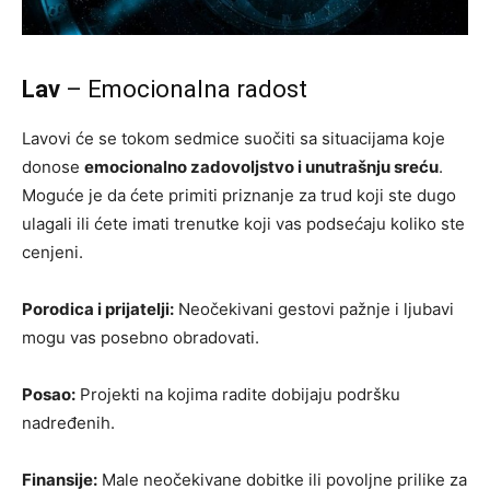
Lav
– Emocionalna radost
Lavovi će se tokom sedmice suočiti sa situacijama koje
donose
emocionalno zadovoljstvo i unutrašnju sreću
.
Moguće je da ćete primiti priznanje za trud koji ste dugo
ulagali ili ćete imati trenutke koji vas podsećaju koliko ste
cenjeni.
Porodica i prijatelji:
Neočekivani gestovi pažnje i ljubavi
mogu vas posebno obradovati.
Posao:
Projekti na kojima radite dobijaju podršku
nadređenih.
Finansije:
Male neočekivane dobitke ili povoljne prilike za