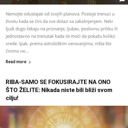
Nemojte odustajati od svojih planova. Postoje trenuci u
životu kada se čini da sve dolazi sa zakašnjenjem. Neki
ljudi dugo čekaju na priznanje, ljubav, poslovnu priliku ili
jednostavno na trenutak kada će moći da pokažu koliko
vrede. Ipak, prema astrološkim verovanjima, ništa što
činimo ne...
Read more
RIBA-SAMO SE FOKUSIRAJTE NA ONO
ŠTO ŽELITE: Nikada niste bili bliži svom
cilju!