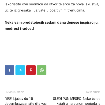
Iskoristite ovu sedmicu da otvorite srce za nova iskustva,
učite iz grešaka i uživate u pozitivnim trenucima.
Neka vam predstojećih sedam dana donese inspiraciju,
mudrost i radost!
Previous article
Next article
RIBE: Ljubav do 15.
SLEDI PUN MESEC: Neko će se
decembra,saznajte šta vas
kajati u narednom periodu, a