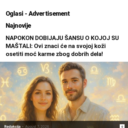
Oglasi - Advertisement
Najnovije
NAPOKON DOBIJAJU ŠANSU O KOJOJ SU
MAŠTALI: Ovi znaci će na svojoj koži
osetiti moć karme zbog dobrih dela!
Redakcija
-
August 7, 2026
0