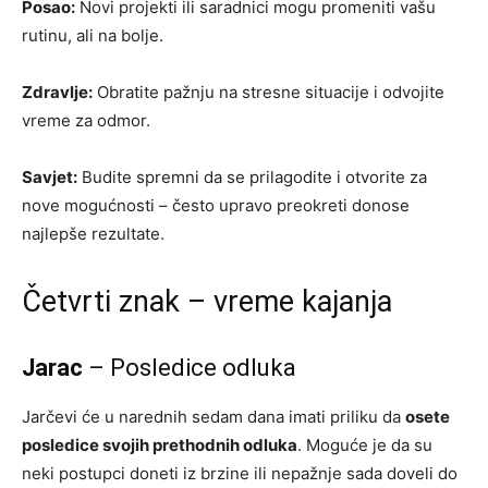
Posao:
Novi projekti ili saradnici mogu promeniti vašu
rutinu, ali na bolje.
Zdravlje:
Obratite pažnju na stresne situacije i odvojite
vreme za odmor.
Savjet:
Budite spremni da se prilagodite i otvorite za
nove mogućnosti – često upravo preokreti donose
najlepše rezultate.
Četvrti znak – vreme kajanja
Jarac
– Posledice odluka
Jarčevi će u narednih sedam dana imati priliku da
osete
posledice svojih prethodnih odluka
. Moguće je da su
neki postupci doneti iz brzine ili nepažnje sada doveli do