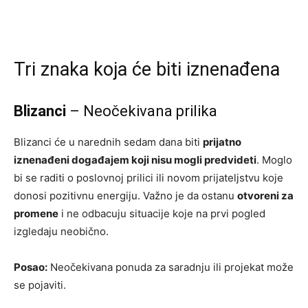
Tri znaka koja će biti iznenađena
Blizanci
– Neočekivana prilika
Blizanci će u narednih sedam dana biti
prijatno
iznenađeni događajem koji nisu mogli predvideti
. Moglo
bi se raditi o poslovnoj prilici ili novom prijateljstvu koje
donosi pozitivnu energiju. Važno je da ostanu
otvoreni za
promene
i ne odbacuju situacije koje na prvi pogled
izgledaju neobično.
Posao:
Neočekivana ponuda za saradnju ili projekat može
se pojaviti.