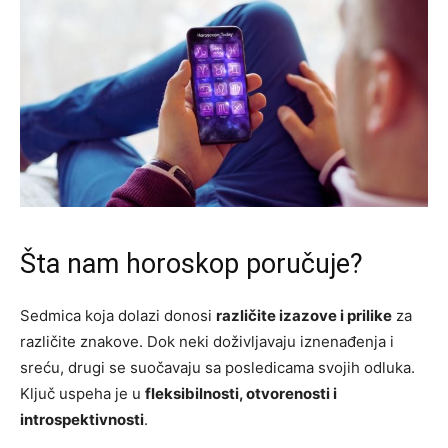
Šta nam horoskop poručuje?
Sedmica koja dolazi donosi
različite izazove i prilike
za
različite znakove. Dok neki doživljavaju iznenađenja i
sreću, drugi se suočavaju sa posledicama svojih odluka.
Ključ uspeha je u
fleksibilnosti, otvorenosti i
introspektivnosti
.