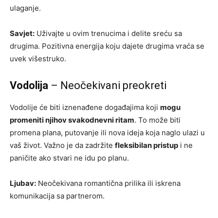
ulaganje.
Savjet:
Uživajte u ovim trenucima i delite sreću sa
drugima. Pozitivna energija koju dajete drugima vraća se
uvek višestruko.
Vodolija
– Neočekivani preokreti
Vodolije će biti iznenađene događajima koji
mogu
promeniti njihov svakodnevni ritam
. To može biti
promena plana, putovanje ili nova ideja koja naglo ulazi u
vaš život. Važno je da zadržite
fleksibilan pristup
i ne
paničite ako stvari ne idu po planu.
Ljubav:
Neočekivana romantična prilika ili iskrena
komunikacija sa partnerom.