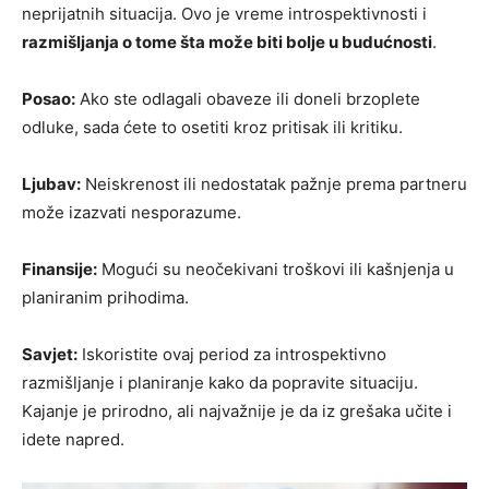
neprijatnih situacija. Ovo je vreme introspektivnosti i
razmišljanja o tome šta može biti bolje u budućnosti
.
Posao:
Ako ste odlagali obaveze ili doneli brzoplete
odluke, sada ćete to osetiti kroz pritisak ili kritiku.
Ljubav:
Neiskrenost ili nedostatak pažnje prema partneru
može izazvati nesporazume.
Finansije:
Mogući su neočekivani troškovi ili kašnjenja u
planiranim prihodima.
Savjet:
Iskoristite ovaj period za introspektivno
razmišljanje i planiranje kako da popravite situaciju.
Kajanje je prirodno, ali najvažnije je da iz grešaka učite i
idete napred.