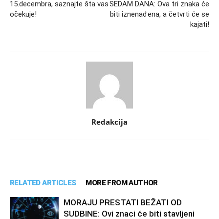
15.decembra, saznajte šta vas
SEDAM DANA: Ova tri znaka će
očekuje!
biti iznenađena, a četvrti će se
kajati!
Redakcija
RELATED ARTICLES
MORE FROM AUTHOR
MORAJU PRESTATI BEŽATI OD
SUDBINE: Ovi znaci će biti stavljeni