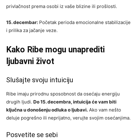
privlačnost prema osobi iz vaše blizine ili prošlosti.
15. decembar:
Početak perioda emocionalne stabilizacije
i prilika za jačanje veze.
Kako Ribe mogu unaprediti
ljubavni život
Slušajte svoju intuiciju
Ribe imaju prirodnu sposobnost da osećaju energiju
drugih ljudi.
Do 15. decembra, intuicija će vam biti
ključna u donošenju odluka o ljubavi.
Ako vam nešto
deluje pogrešno ili neprijatno, verujte svojim osećanjima.
Posvetite se sebi