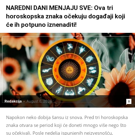
NAREDNI DANI MENJAJU SVE: Ova tri
horoskopska znaka očekuju događaji koji
će ih potpuno iznenaditi!
Redakcija
-
August 6, 2026
0
Napokon neko dobija šansu iz snova. Pred tri horoskopska
znaka otvara se period koji će doneti mnogo više nego što
su očekivali. Posle nedelja ispunjenih neizvesnošću,