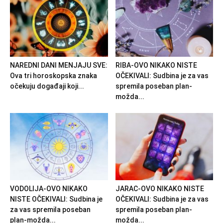
NAREDNI DANI MENJAJU SVE:
RIBA-OVO NIKAKO NISTE
Ova tri horoskopska znaka
OČEKIVALI: Sudbina je za vas
očekuju događaji koji...
spremila poseban plan-
možda...
VODOLIJA-OVO NIKAKO
JARAC-OVO NIKAKO NISTE
NISTE OČEKIVALI: Sudbina je
OČEKIVALI: Sudbina je za vas
za vas spremila poseban
spremila poseban plan-
plan-možda...
možda...