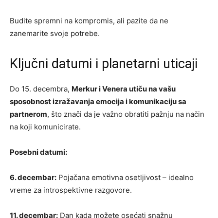
Budite spremni na kompromis, ali pazite da ne
zanemarite svoje potrebe.
Ključni datumi i planetarni uticaji
Do 15. decembra,
Merkur i Venera utiču na vašu
sposobnost izražavanja emocija i komunikaciju sa
partnerom
, što znači da je važno obratiti pažnju na način
na koji komunicirate.
Posebni datumi:
6. decembar:
Pojačana emotivna osetljivost – idealno
vreme za introspektivne razgovore.
11. decembar:
Dan kada možete osećati snažnu