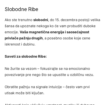
Slobodne Ribe
Ako ste trenutno
slobodni
, do 15. decembra postoji velika
šansa da upoznate nekoga ko će vam probuditi duboke
emocije.
Vaša magnetična energija i saosećajnost
privlače pažnju drugih
, a posebno osobe koje cene
iskrenost i dubinu.
Saveti za slobodne Ribe:
Ne žurite sa vezom – fokusirajte se na emocionalno
povezivanje pre nego što se upustite u ozbilčnu vezu.
Obratite pažnju na signale intuicije – često vam prvi
utisak može biti ključan.