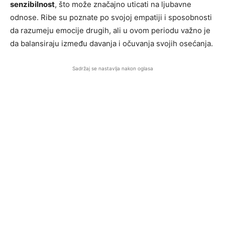
senzibilnost
, što može značajno uticati na ljubavne
odnose. Ribe su poznate po svojoj empatiji i sposobnosti
da razumeju emocije drugih, ali u ovom periodu važno je
da balansiraju između davanja i očuvanja svojih osećanja.
Sadržaj se nastavlja nakon oglasa