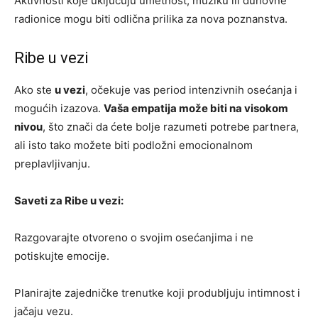
Aktivnosti koje uključuju umetnost, muziku ili duhovne
radionice mogu biti odlična prilika za nova poznanstva.
Ribe u vezi
Ako ste
u vezi
, očekuje vas period intenzivnih osećanja i
mogućih izazova.
Vaša empatija može biti na visokom
nivou
, što znači da ćete bolje razumeti potrebe partnera,
ali isto tako možete biti podložni emocionalnom
preplavljivanju.
Saveti za Ribe u vezi:
Razgovarajte otvoreno o svojim osećanjima i ne
potiskujte emocije.
Planirajte zajedničke trenutke koji produbljuju intimnost i
jačaju vezu.