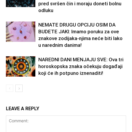
pred svršen čin i moraju doneti bolnu
odluku
NEMATE DRUGU OPCIJU OSIM DA
BUDETE JAKI: Imamo poruku za ove
znakove zodijaka-njima neće biti lako
u narednim danima!
NAREDNI DANI MENJAJU SVE: Ova tri
horoskopska znaka očekuju događaji
koji će ih potpuno iznenaditi!
LEAVE A REPLY