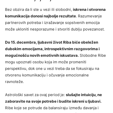
Bez obzira da li ste u vezi ili slobodni,
iskrena i otvorena
komunikacija donosi najbolje rezultate
. Razumevanje
partnerovih potreba i izražavanje sopstvenih emocija
može ukloniti nesporazume i stvoriti dublju povezanost.
Do 15. decembra, ljubavni život Riba biće obeležen
dubokim emocijama, introspektivnim razgovorima i
mogućnošću novih emotivnih iskustava.
Slobodne Ribe
mogu upoznati osobu koja im može promeniti
perspektivu, dok one u vezi treba da se fokusiraju na
otvorenu komunikaciju i očuvanje emocionalne
ravnoteže.
Astrološki savet za ovaj period je:
slušajte intuiciju, ne
zaboravite na svoje potrebe i budite iskreni u ljubavi.
Ribe koje se potrude da balansiraju između davanja i