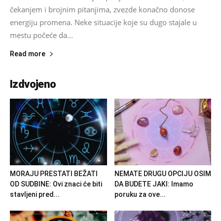
čekanjem i brojnim pitanjima, zvezde konačno donose
energiju promena. Neke situacije koje su dugo stajale u
mestu počeće da...
Read more
Izdvojeno
MORAJU PRESTATI BEŽATI
NEMATE DRUGU OPCIJU OSIM
OD SUDBINE: Ovi znaci će biti
DA BUDETE JAKI: Imamo
stavljeni pred...
poruku za ove...