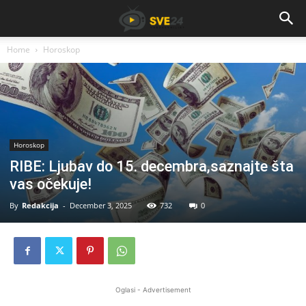
Home
Horoskop
Horoskop
RIBE: Ljubav do 15. decembra,saznajte šta
vas očekuje!
By
Redakcija
-
December 3, 2025
732
0
Oglasi - Advertisement