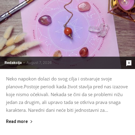
Redakcija
-
August 7, 2026
0
Neko napokon dolazi do svog cilja i ostvaruje svoje
planove.Postoje periodi kada život stavlja pred nas izazove
koje nismo očekivali. Nekada se čini da se problemi nižu
jedan za drugim, ali upravo tada se otkriva prava snaga
karaktera. Naredni dani neće biti jednostavni za...
Read more