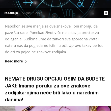
Redakcija
-
August 7, 2026
0
Napokon se sve menja za ove znakove i oni moraju da
paze šta rade. Ponekad život više ne ostavlja prostor za
odlaganje. Sudbina ume da zatvori sva sporedna vrata i
natera nas da pogledamo istini u oči. Upravo takav period
dolazi za pojedine znakove zodijaka....
Read more
NEMATE DRUGU OPCIJU OSIM DA BUDETE
JAKI: Imamo poruku za ove znakove
zodijaka-njima neće biti lako u narednim
danima!