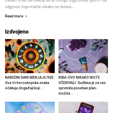
odgovori koje tražite nikako ne dolaze....
Read more
Izdvojeno
NAREDNI DANI MENJAJU SVE:
RIBA-OVO NIKAKO NISTE
Ova tri horoskopska znaka
OČEKIVALI: Sudbina je za vas
očekuju događaji koji...
spremila poseban plan-
možda...