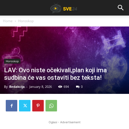
Home
Horoskop
Horoskop
LAV: Ovo niste očekivali,plan koji ima
sudbina će vas ostaviti bez teksta!
By
Redakcija
-
January 8, 2026
694
0
Oglasi - Advertisement