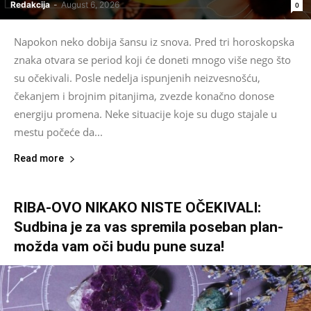
Redakcija
-
August 6, 2026
0
Napokon neko dobija šansu iz snova. Pred tri horoskopska
znaka otvara se period koji će doneti mnogo više nego što
su očekivali. Posle nedelja ispunjenih neizvesnošću,
čekanjem i brojnim pitanjima, zvezde konačno donose
energiju promena. Neke situacije koje su dugo stajale u
mestu počeće da...
Read more
RIBA-OVO NIKAKO NISTE OČEKIVALI:
Sudbina je za vas spremila poseban plan-
možda vam oči budu pune suza!