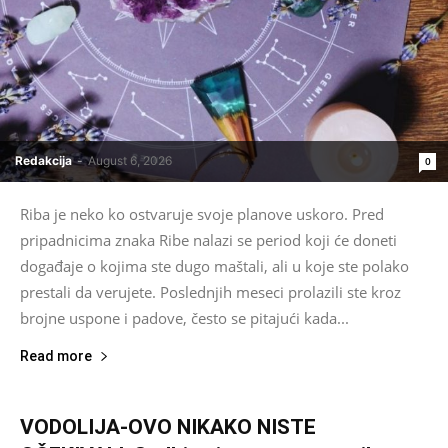
Redakcija
-
August 6, 2026
0
Riba je neko ko ostvaruje svoje planove uskoro. Pred
pripadnicima znaka Ribe nalazi se period koji će doneti
događaje o kojima ste dugo maštali, ali u koje ste polako
prestali da verujete. Poslednjih meseci prolazili ste kroz
brojne uspone i padove, često se pitajući kada...
Read more
VODOLIJA-OVO NIKAKO NISTE