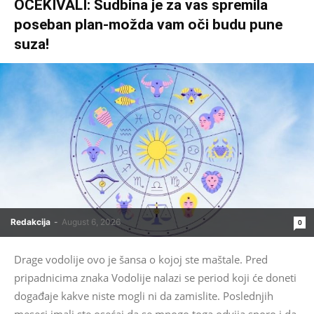
OČEKIVALI: Sudbina je za vas spremila
poseban plan-možda vam oči budu pune
suza!
Redakcija
-
August 6, 2026
0
Drage vodolije ovo je šansa o kojoj ste maštale. Pred
pripadnicima znaka Vodolije nalazi se period koji će doneti
događaje kakve niste mogli ni da zamislite. Poslednjih
meseci imali ste osećaj da se mnogo toga odvija sporo i da