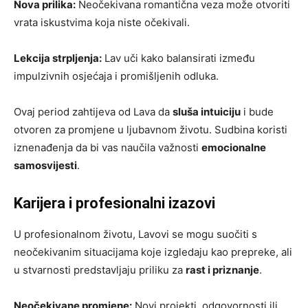
Nova prilika:
Neočekivana romantična veza može otvoriti
vrata iskustvima koja niste očekivali.
Lekcija strpljenja:
Lav uči kako balansirati između
impulzivnih osjećaja i promišljenih odluka.
Ovaj period zahtijeva od Lava da
sluša intuiciju
i bude
otvoren za promjene u ljubavnom životu. Sudbina koristi
iznenađenja da bi vas naučila važnosti
emocionalne
samosvijesti
.
Karijera i profesionalni izazovi
U profesionalnom životu, Lavovi se mogu suočiti s
neočekivanim situacijama koje izgledaju kao prepreke, ali
u stvarnosti predstavljaju priliku za
rast i priznanje
.
Neočekivane promjene:
Novi projekti, odgovornosti ili