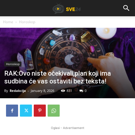
Home
Horoskop
Horoskop
RAK:Ovo niste očekivali,plan koji ima
sudbina će vas ostaviti bez teksta!
By
Redakcija
-
January 8, 2026
831
0
Oglasi - Advertisement