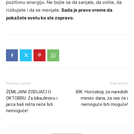
pozitivnu energiju. Ne bojte se da sanjate, da volite, da
rizikujete i da se menjate.
Sada je pravo vreme da
pokažete svetu ko ste zapravo.
Previous article
Next article
ZEMLJANI ZODIJACI U
BIK: Horoskop za narednih
OKTOBRU: Za bika,devicu i
mesec dana, za vas će i
jarca baš ništa neće biti
nemoguće biti moguće!
nemoguće!