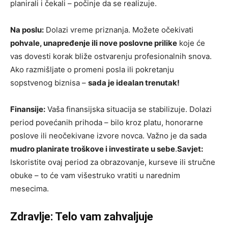
planirali i čekali – počinje da se realizuje.
Na poslu:
Dolazi vreme priznanja. Možete očekivati
pohvale, unapređenje ili nove poslovne prilike
koje će
vas dovesti korak bliže ostvarenju profesionalnih snova.
Ako razmišljate o promeni posla ili pokretanju
sopstvenog biznisa –
sada je idealan trenutak!
Finansije:
Vaša finansijska situacija se stabilizuje. Dolazi
period povećanih prihoda – bilo kroz platu, honorarne
poslove ili neočekivane izvore novca. Važno je da sada
mudro planirate troškove i investirate u sebe
.
Savjet:
Iskoristite ovaj period za obrazovanje, kurseve ili stručne
obuke – to će vam višestruko vratiti u narednim
mesecima.
Zdravlje: Telo vam zahvaljuje