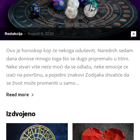
Redakcija
-
August 9, 2026
0
Ovo je horoskop koji će nekoga oduševiti. Narednih sedam
dana donose mnogo toga što se dugo pripremalo u tišini.
Neke stvari više neće moći da se odlažu, neke emocije će
izaći na površinu, a pojedini znakovi Zodijaka shvatiće da
se život može promeniti u samo...
Read more
Izdvojeno