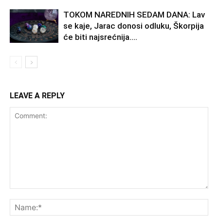
TOKOM NAREDNIH SEDAM DANA: Lav
se kaje, Jarac donosi odluku, Škorpija
će biti najsrećnija….
LEAVE A REPLY