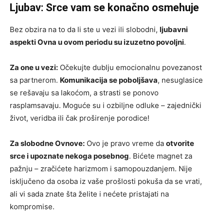
Ljubav: Srce vam se konačno osmehuje
Bez obzira na to da li ste u vezi ili slobodni,
ljubavni
aspekti Ovna u ovom periodu su izuzetno povoljni
.
Za one u vezi:
Očekujte dublju emocionalnu povezanost
sa partnerom.
Komunikacija se poboljšava
, nesuglasice
se rešavaju sa lakoćom, a strasti se ponovo
rasplamsavaju. Moguće su i ozbiljne odluke – zajednički
život, veridba ili čak proširenje porodice!
Za slobodne Ovnove:
Ovo je pravo vreme da
otvorite
srce i upoznate nekoga posebnog
. Bićete magnet za
pažnju – zračićete harizmom i samopouzdanjem. Nije
isključeno da osoba iz vaše prošlosti pokuša da se vrati,
ali vi sada znate šta želite i nećete pristajati na
kompromise.