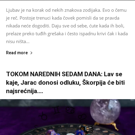
Ljubav je na korak od nekih znakova zodijaka. Evo o čemu
je reč. Postoje trenuci kada čovek pomisli da se pravda
nikada neće dogoditi. Daju sve od sebe, ćute kada ih boli,
prelaze preko tuđih grešaka i često ispadnu krivi čak i kada
nisu ništa...
Read more
TOKOM NAREDNIH SEDAM DANA: Lav se
kaje, Jarac donosi odluku, Škorpija će biti
najsrećnija….