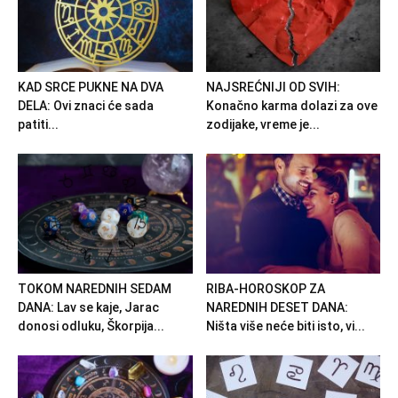
KAD SRCE PUKNE NA DVA
NAJSREĆNIJI OD SVIH:
DELA: Ovi znaci će sada
Konačno karma dolazi za ove
patiti...
zodijake, vreme je...
TOKOM NAREDNIH SEDAM
RIBA-HOROSKOP ZA
DANA: Lav se kaje, Jarac
NAREDNIH DESET DANA:
donosi odluku, Škorpija...
Ništa više neće biti isto, vi...