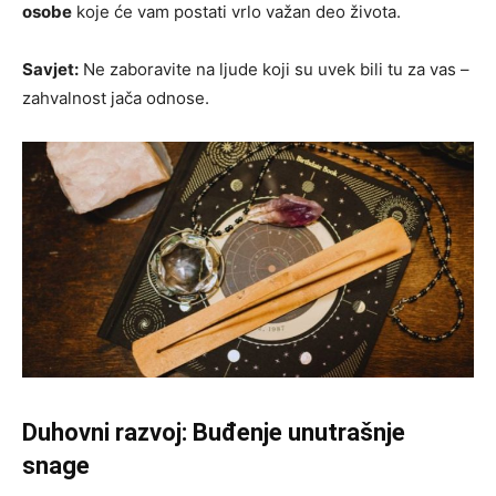
osobe
koje će vam postati vrlo važan deo života.
Savjet:
Ne zaboravite na ljude koji su uvek bili tu za vas –
zahvalnost jača odnose.
Duhovni razvoj: Buđenje unutrašnje
snage