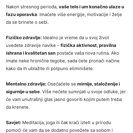
Nakon stresnog perioda,
vaše telo i um konačno ulaze u
fazu oporavka
. Imaćete više energije, motivacije i želje
da se brinete o sebi.
Fizičko zdravlje:
Idealno je vreme da u svoj život
uvedete zdravije navike –
fizička aktivnost, pravilna
ishrana i kvalitetan san
postaće vaša nova rutina. Ako
imate neke hronične tegobe, sada ćete pronaći načine
kako da ih ublažite ili potpuno eliminišete.
Mentalno zdravlje:
Osećaćete se
mirnije, staloženije i
sigurnije u sebe
. Više nećete sumnjati u svoje odluke, jer
će vam unutrašnji glas jasno govoriti kojim putem treba
da krenete.
Savjet:
Meditacija, joga ili čak kraći izleti u prirodu
pomoći će vam da se dodatno povežete sa sobom i