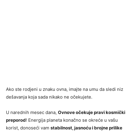
Ako ste rodjeni u znaku ovna, imajte na umu da sledi niz
dešavanja koja sada nikako ne očekujete.
U narednih mesec dana,
Ovnove očekuje pravi kosmički
preporod
! Energija planeta konačno se okreće u vašu
korist, donoseći vam
stabilnost, jasnoću i brojne prilike