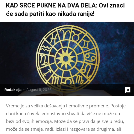
KAD SRCE PUKNE NA DVA DELA: Ovi znaci
će sada patiti kao nikada ranije!
Redakcija
-
August 9, 2026
0
Vreme je za velika dešavanja i emotivne promene. Postoje
dani kada čovek jednostavno shvati da više ne može da
beži od svojih emocija. Može da se pravi da je sve u redu,
može da se smeje, radi, izlazi i razgovara sa drugima, ali