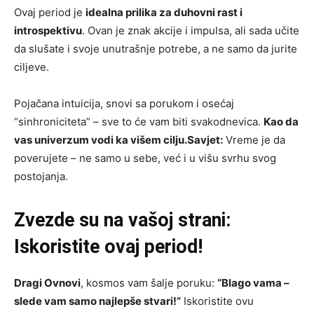
Ovaj period je
idealna prilika za duhovni rast i
introspektivu
. Ovan je znak akcije i impulsa, ali sada učite
da slušate i svoje unutrašnje potrebe, a ne samo da jurite
ciljeve.
Pojačana intuicija, snovi sa porukom i osećaj
“sinhroniciteta” – sve to će vam biti svakodnevica.
Kao da
vas univerzum vodi ka višem cilju.
Savjet:
Vreme je da
poverujete – ne samo u sebe, već i u višu svrhu svog
postojanja.
Zvezde su na vašoj strani:
Iskoristite ovaj period!
Dragi Ovnovi
, kosmos vam šalje poruku:
“Blago vama –
slede vam samo najlepše stvari!”
Iskoristite ovu