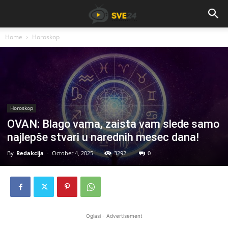
Home
Horoskop
Horoskop
OVAN: Blago vama, zaista vam slede samo
najlepše stvari u narednih mesec dana!
By
Redakcija
-
October 4, 2025
3292
0
Oglasi - Advertisement