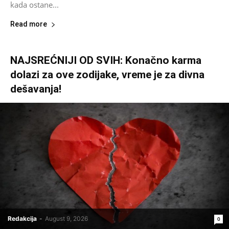
kada ostane...
Read more
NAJSREĆNIJI OD SVIH: Konačno karma
dolazi za ove zodijake, vreme je za divna
dešavanja!
Redakcija
-
August 9, 2026
0