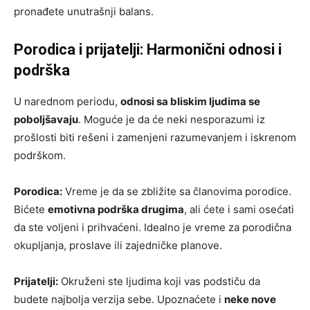
pronađete unutrašnji balans.
Porodica i prijatelji: Harmonični odnosi i
podrška
U narednom periodu,
odnosi sa bliskim ljudima se
poboljšavaju
. Moguće je da će neki nesporazumi iz
prošlosti biti rešeni i zamenjeni razumevanjem i iskrenom
podrškom.
Porodica:
Vreme je da se zbližite sa članovima porodice.
Bićete
emotivna podrška drugima
, ali ćete i sami osećati
da ste voljeni i prihvaćeni. Idealno je vreme za porodična
okupljanja, proslave ili zajedničke planove.
Prijatelji:
Okruženi ste ljudima koji vas podstiču da
budete najbolja verzija sebe. Upoznaćete i
neke nove