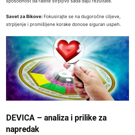
sposobnost da radite strpljivo sada daju rezultate.
Savet za Bikove:
Fokusirajte se na dugoročne ciljeve,
strpljenje i promišljene korake donose siguran uspeh.
DEVICA – analiza i prilike za
napredak