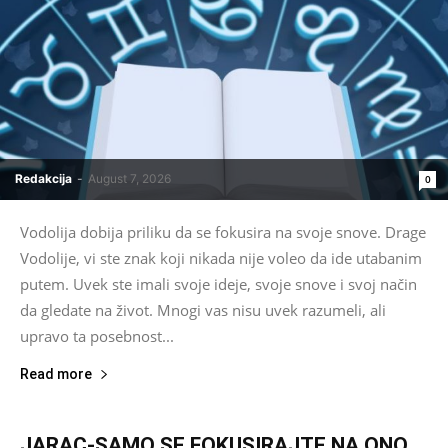
Redakcija
-
August 7, 2026
0
Vodolija dobija priliku da se fokusira na svoje snove. Drage
Vodolije, vi ste znak koji nikada nije voleo da ide utabanim
putem. Uvek ste imali svoje ideje, svoje snove i svoj način
da gledate na život. Mnogi vas nisu uvek razumeli, ali
upravo ta posebnost...
Read more
JARAC-SAMO SE FOKUSIRAJTE NA ONO