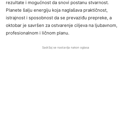
rezultate i mogućnost da snovi postanu stvarnost.
Planete šalju energiju koja naglašava praktičnost,
istrajnost i sposobnost da se prevaziđu prepreke, a
oktobar je savršen za ostvarenje ciljeva na ljubavnom,
profesionalnom i ličnom planu.
Sadržaj se nastavlja nakon oglasa