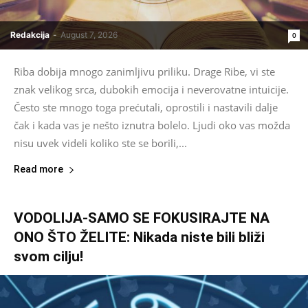
Redakcija
-
August 7, 2026
0
Riba dobija mnogo zanimljivu priliku. Drage Ribe, vi ste
znak velikog srca, dubokih emocija i neverovatne intuicije.
Često ste mnogo toga prećutali, oprostili i nastavili dalje
čak i kada vas je nešto iznutra bolelo. Ljudi oko vas možda
nisu uvek videli koliko ste se borili,...
Read more
VODOLIJA-SAMO SE FOKUSIRAJTE NA
ONO ŠTO ŽELITE: Nikada niste bili bliži
svom cilju!