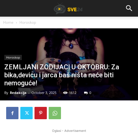
Home
Horoskop
Horoskop
ZEMLJANI ZODIJACI U OKTOBRU: Za
bika,devicu i jarca baš ništa neće biti
nemoguće!
By
Redakcija
-
October 3, 2025
1612
0
Oglasi - Advertisement