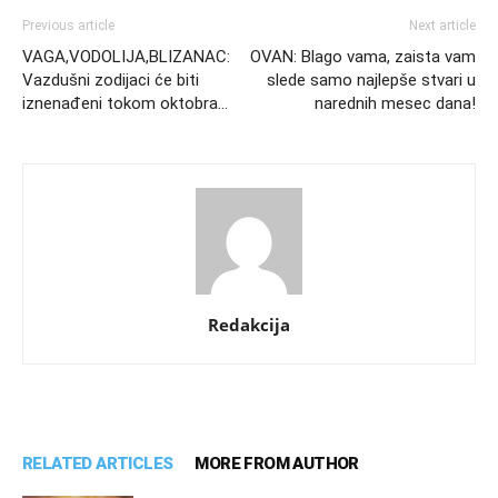
Previous article
Next article
VAGA,VODOLIJA,BLIZANAC:
OVAN: Blago vama, zaista vam
Vazdušni zodijaci će biti
slede samo najlepše stvari u
iznenađeni tokom oktobra…
narednih mesec dana!
Redakcija
RELATED ARTICLES
MORE FROM AUTHOR