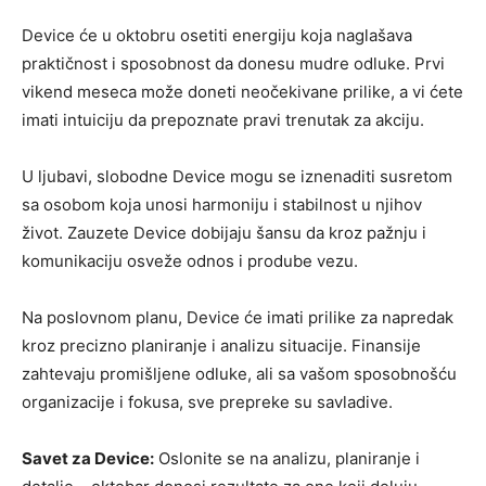
Device će u oktobru osetiti energiju koja naglašava
praktičnost i sposobnost da donesu mudre odluke. Prvi
vikend meseca može doneti neočekivane prilike, a vi ćete
imati intuiciju da prepoznate pravi trenutak za akciju.
U ljubavi, slobodne Device mogu se iznenaditi susretom
sa osobom koja unosi harmoniju i stabilnost u njihov
život. Zauzete Device dobijaju šansu da kroz pažnju i
komunikaciju osveže odnos i prodube vezu.
Na poslovnom planu, Device će imati prilike za napredak
kroz precizno planiranje i analizu situacije. Finansije
zahtevaju promišljene odluke, ali sa vašom sposobnošću
organizacije i fokusa, sve prepreke su savladive.
Savet za Device:
Oslonite se na analizu, planiranje i