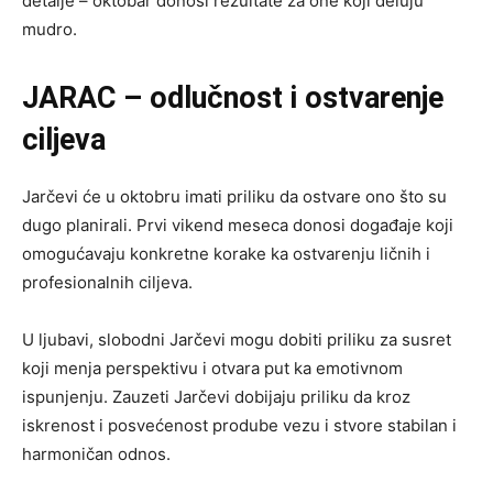
detalje – oktobar donosi rezultate za one koji deluju
mudro.
JARAC – odlučnost i ostvarenje
ciljeva
Jarčevi će u oktobru imati priliku da ostvare ono što su
dugo planirali. Prvi vikend meseca donosi događaje koji
omogućavaju konkretne korake ka ostvarenju ličnih i
profesionalnih ciljeva.
U ljubavi, slobodni Jarčevi mogu dobiti priliku za susret
koji menja perspektivu i otvara put ka emotivnom
ispunjenju. Zauzeti Jarčevi dobijaju priliku da kroz
iskrenost i posvećenost prodube vezu i stvore stabilan i
harmoničan odnos.