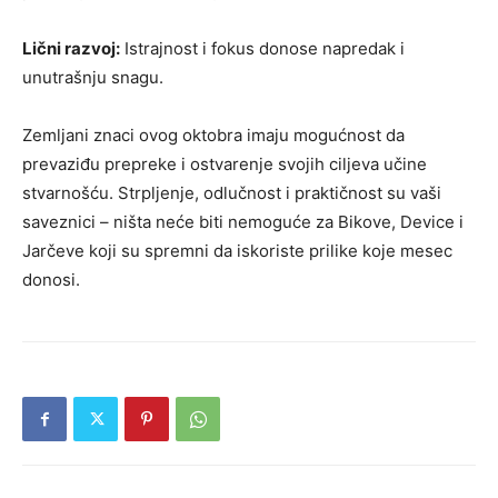
Lični razvoj:
Istrajnost i fokus donose napredak i
unutrašnju snagu.
Zemljani znaci ovog oktobra imaju mogućnost da
prevaziđu prepreke i ostvarenje svojih ciljeva učine
stvarnošću. Strpljenje, odlučnost i praktičnost su vaši
saveznici – ništa neće biti nemoguće za Bikove, Device i
Jarčeve koji su spremni da iskoriste prilike koje mesec
donosi.