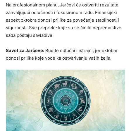
Na profesionalnom planu, Jarčevi će ostvariti rezultate
zahvaljujući odlučnosti i fokusiranom radu. Finansijski
aspekt oktobra donosi prilike za povećanje stabilnosti i
sigurnosti. Sve prepreke koje su se činile nepremostive
sada postaju savladive.
Savet za Jarčeve:
Budite odlučni i istrajni, jer oktobar
donosi prilike koje vode ka ostvarivanju vaših želja.