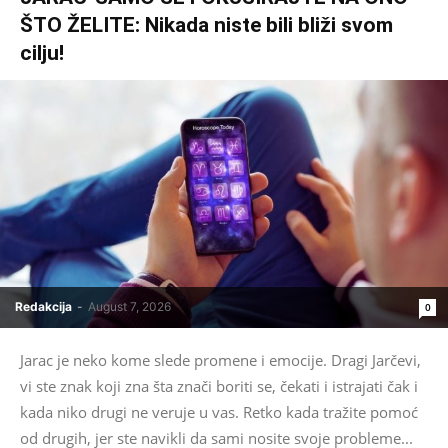
ŠTO ŽELITE: Nikada niste bili bliži svom
cilju!
Redakcija
-
August 7, 2026
0
Jarac je neko kome slede promene i emocije. Dragi Jarčevi,
vi ste znak koji zna šta znači boriti se, čekati i istrajati čak i
kada niko drugi ne veruje u vas. Retko kada tražite pomoć
od drugih, jer ste navikli da sami nosite svoje probleme...