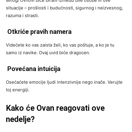
Mnogi Ovnovi biće birani između dve osobe ili dve
situacije – prošlosti i budućnosti, sigurnog i neizvesnog,
razuma i strasti.
Otkriće pravih namera
Videćete ko vas zaista želi, ko vas poštuje, a ko je tu
samo iz navike. Ovaj uvid biće dragocen.
Povećana intuicija
Osećaćete emocije ljudi intenzivnije nego inače. Verujte
toj energiji.
Kako će Ovan reagovati ove
nedelje?