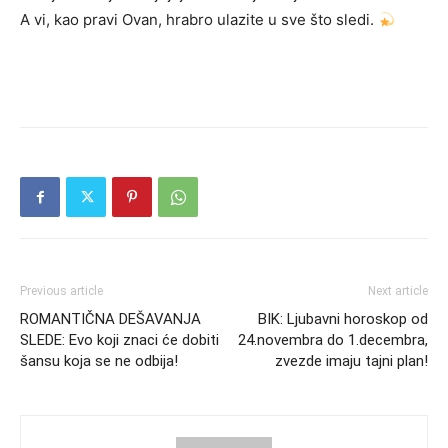
A vi, kao pravi Ovan, hrabro ulazite u sve što sledi.
Previous article
Next article
ROMANTIČNA DEŠAVANJA
BIK: Ljubavni horoskop od
SLEDE: Evo koji znaci će dobiti
24.novembra do 1.decembra,
šansu koja se ne odbija!
zvezde imaju tajni plan!