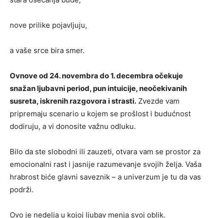
nove prilike pojavljuju,
a vaše srce bira smer.
Ovnove od 24. novembra do 1. decembra očekuje
snažan ljubavni period, pun intuicije, neočekivanih
susreta, iskrenih razgovora i strasti.
Zvezde vam
pripremaju scenario u kojem se prošlost i budućnost
dodiruju, a vi donosite važnu odluku.
Bilo da ste slobodni ili zauzeti, otvara vam se prostor za
emocionalni rast i jasnije razumevanje svojih želja. Vaša
hrabrost biće glavni saveznik – a univerzum je tu da vas
podrži.
Ovo je nedelja u kojoj ljubav menja svoj oblik.