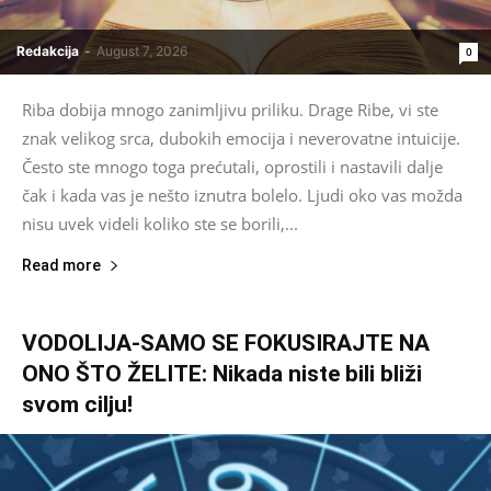
Redakcija
-
August 7, 2026
0
Riba dobija mnogo zanimljivu priliku. Drage Ribe, vi ste
znak velikog srca, dubokih emocija i neverovatne intuicije.
Često ste mnogo toga prećutali, oprostili i nastavili dalje
čak i kada vas je nešto iznutra bolelo. Ljudi oko vas možda
nisu uvek videli koliko ste se borili,...
Read more
VODOLIJA-SAMO SE FOKUSIRAJTE NA
ONO ŠTO ŽELITE: Nikada niste bili bliži
svom cilju!