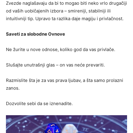
Zvezde naglašavaju da bi to mogao biti neko vrlo drugačiji
od vaših uobičajenih izbora – smireniji, stabilniji ili
intuitivniji tip. Upravo ta razlika daje magiju i privlačnost.
Saveti za slobodne Ovnove
Ne žurite u nove odnose, koliko god da vas privlače.
Slušajte unutrašnji glas – on vas neće prevariti.
Razmislite šta je za vas prava ljubav, a šta samo prolazni
zanos.
Dozvolite sebi da se iznenadite.