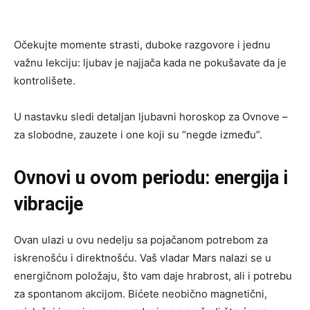
Očekujte momente strasti, duboke razgovore i jednu
važnu lekciju: ljubav je najjača kada ne pokušavate da je
kontrolišete.
U nastavku sledi detaljan ljubavni horoskop za Ovnove –
za slobodne, zauzete i one koji su “negde između”.
Ovnovi u ovom periodu: energija i
vibracije
Ovan ulazi u ovu nedelju sa pojačanom potrebom za
iskrenošću i direktnošću. Vaš vladar Mars nalazi se u
energičnom položaju, što vam daje hrabrost, ali i potrebu
za spontanom akcijom. Bićete neobično magnetični,