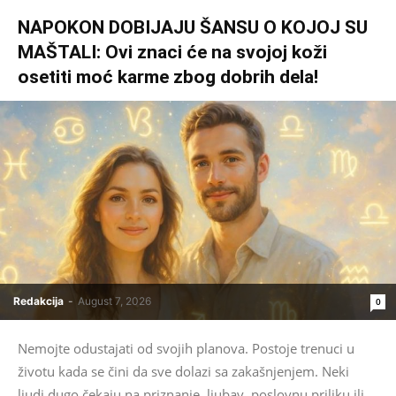
NAPOKON DOBIJAJU ŠANSU O KOJOJ SU
MAŠTALI: Ovi znaci će na svojoj koži
osetiti moć karme zbog dobrih dela!
Redakcija
-
August 7, 2026
0
Nemojte odustajati od svojih planova. Postoje trenuci u
životu kada se čini da sve dolazi sa zakašnjenjem. Neki
ljudi dugo čekaju na priznanje, ljubav, poslovnu priliku ili