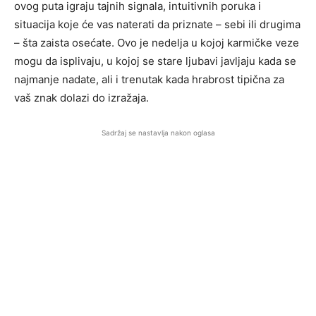
ovog puta igraju tajnih signala, intuitivnih poruka i
situacija koje će vas naterati da priznate – sebi ili drugima
– šta zaista osećate. Ovo je nedelja u kojoj karmičke veze
mogu da isplivaju, u kojoj se stare ljubavi javljaju kada se
najmanje nadate, ali i trenutak kada hrabrost tipična za
vaš znak dolazi do izražaja.
Sadržaj se nastavlja nakon oglasa