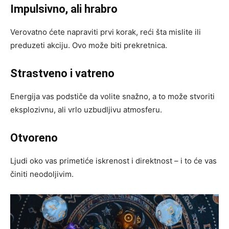
Impulsivno, ali hrabro
Verovatno ćete napraviti prvi korak, reći šta mislite ili
preduzeti akciju. Ovo može biti prekretnica.
Strastveno i vatreno
Energija vas podstiče da volite snažno, a to može stvoriti
eksplozivnu, ali vrlo uzbudljivu atmosferu.
Otvoreno
Ljudi oko vas primetiće iskrenost i direktnost – i to će vas
činiti neodoljivim.