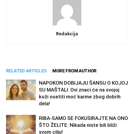
Redakcija
RELATED ARTICLES
MORE FROM AUTHOR
NAPOKON DOBIJAJU ŠANSU O KOJOJ
SU MAŠTALI: Ovi znaci će na svojoj
koži osetiti moć karme zbog dobrih
dela!
RIBA-SAMO SE FOKUSIRAJTE NA ONO
ŠTO ŽELITE: Nikada niste bili bliži
svom cilju!