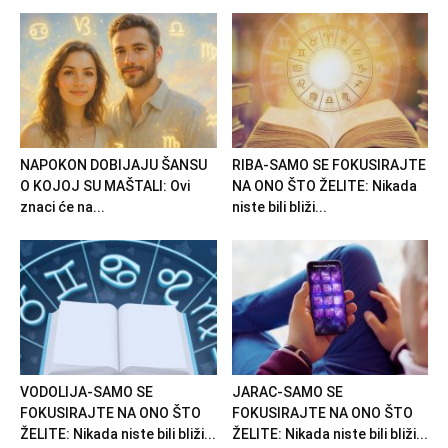
NAPOKON DOBIJAJU ŠANSU
RIBA-SAMO SE FOKUSIRAJTE
O KOJOJ SU MAŠTALI: Ovi
NA ONO ŠTO ŽELITE: Nikada
znaci će na...
niste bili bliži...
VODOLIJA-SAMO SE
JARAC-SAMO SE
FOKUSIRAJTE NA ONO ŠTO
FOKUSIRAJTE NA ONO ŠTO
ŽELITE: Nikada niste bili bliži...
ŽELITE: Nikada niste bili bliži...