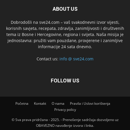
ABOUT US
Dobrodošli na sve24.com – vaš svakodnevni izvor vijesti,
korisnih savjeta, recepata, zdravlja, zanimljivosti i društvenih
tema iz Bosne i Hercegovine, regiona i svijeta. Naša misija je
jednostavna: pružiti vam pouzdane, provjerene i zanimljive
informacije 24 sata dnevno.
Contact us:
info @ sve24.com
FOLLOW US
Početna
Kontakt
O nama
Pravila i Uslovi korištenja
Privacy policy
© Sva prava pridržana - 2025. - Prenošenje sadržaja dozvoljeno uz
OBAVEZNO navođenje izvora i linka.