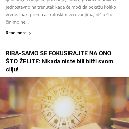
jednostavno na trenutak kada će moći da pokažu koliko
vrede. Ipak, prema astrološkim verovanjima, ništa što
činimo ne...
Read more
RIBA-SAMO SE FOKUSIRAJTE NA ONO
ŠTO ŽELITE: Nikada niste bili bliži svom
cilju!