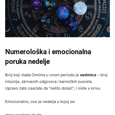
Numerološka i emocionalna
poruka nedelje
Broj koji vlada Ovnima u ovom periodu je
sedmica
– broj
intuicije, skrivenih odgovora i karmičkih susreta.
Upravo zato osećate da “nešto dolazi”, i niste u krivu.
Emocionalno, ovo je nedelja u kojoj se:
stara osećanja bude,