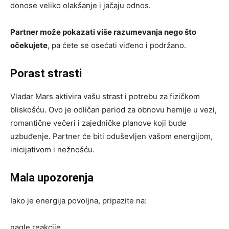
donose veliko olakšanje i jačaju odnos.
Partner može pokazati više razumevanja nego što
očekujete
, pa ćete se osećati viđeno i podržano.
Porast strasti
Vladar Mars aktivira vašu strast i potrebu za fizičkom
bliskošću. Ovo je odličan period za obnovu hemije u vezi,
romantične večeri i zajedničke planove koji bude
uzbuđenje. Partner će biti oduševljen vašom energijom,
inicijativom i nežnošću.
Mala upozorenja
Iako je energija povoljna, pripazite na:
nagle reakcije,