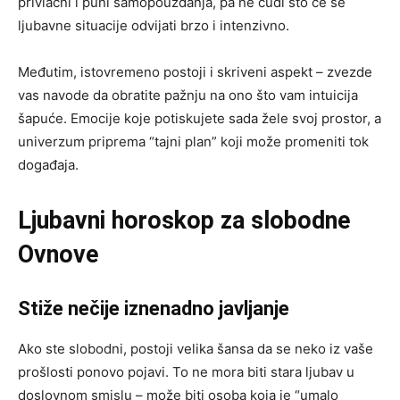
privlačni i puni samopouzdanja, pa ne čudi što će se
ljubavne situacije odvijati brzo i intenzivno.
Međutim, istovremeno postoji i skriveni aspekt – zvezde
vas navode da obratite pažnju na ono što vam intuicija
šapuće. Emocije koje potiskujete sada žele svoj prostor, a
univerzum priprema “tajni plan” koji može promeniti tok
događaja.
Ljubavni horoskop za slobodne
Ovnove
Stiže nečije iznenadno javljanje
Ako ste slobodni, postoji velika šansa da se neko iz vaše
prošlosti ponovo pojavi. To ne mora biti stara ljubav u
doslovnom smislu – može biti osoba koja je “umalo