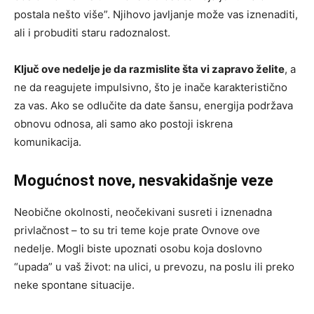
postala nešto više”. Njihovo javljanje može vas iznenaditi,
ali i probuditi staru radoznalost.
Ključ ove nedelje je da razmislite šta vi zapravo želite
, a
ne da reagujete impulsivno, što je inače karakteristično
za vas. Ako se odlučite da date šansu, energija podržava
obnovu odnosa, ali samo ako postoji iskrena
komunikacija.
Mogućnost nove, nesvakidašnje veze
Neobične okolnosti, neočekivani susreti i iznenadna
privlačnost – to su tri teme koje prate Ovnove ove
nedelje. Mogli biste upoznati osobu koja doslovno
“upada” u vaš život: na ulici, u prevozu, na poslu ili preko
neke spontane situacije.