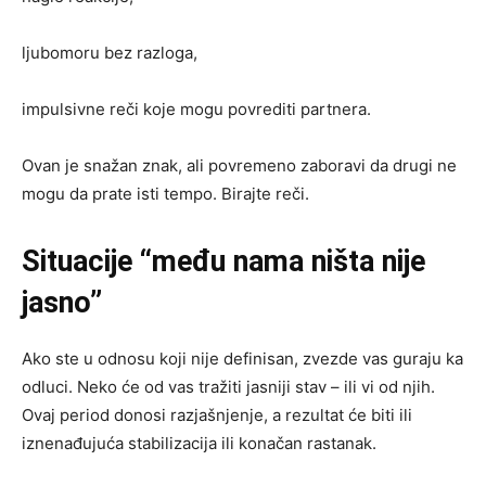
ljubomoru bez razloga,
impulsivne reči koje mogu povrediti partnera.
Ovan je snažan znak, ali povremeno zaboravi da drugi ne
mogu da prate isti tempo. Birajte reči.
Situacije “među nama ništa nije
jasno”
Ako ste u odnosu koji nije definisan, zvezde vas guraju ka
odluci. Neko će od vas tražiti jasniji stav – ili vi od njih.
Ovaj period donosi razjašnjenje, a rezultat će biti ili
iznenađujuća stabilizacija ili konačan rastanak.