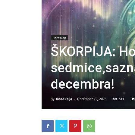
Horoskop
ŠKORPIJA: Ho
sedmice,sazna
decembra!
By
Redakcija
-
December 22, 2025
811