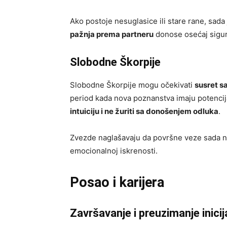
Ako postoje nesuglasice ili stare rane, sada 
pažnja prema partneru
donose osećaj sigur
Slobodne Škorpije
Slobodne Škorpije mogu očekivati
susret sa
period kada nova poznanstva imaju potencija
intuiciju i ne žuriti sa donošenjem odluka
.
Zvezde naglašavaju da površne veze sada neće
emocionalnoj iskrenosti.
Posao i karijera
Završavanje i preuzimanje inicij