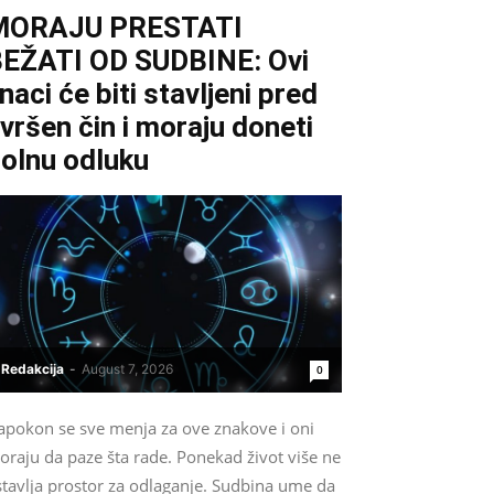
MORAJU PRESTATI
EŽATI OD SUDBINE: Ovi
naci će biti stavljeni pred
vršen čin i moraju doneti
olnu odluku
Redakcija
-
August 7, 2026
0
apokon se sve menja za ove znakove i oni
oraju da paze šta rade. Ponekad život više ne
stavlja prostor za odlaganje. Sudbina ume da