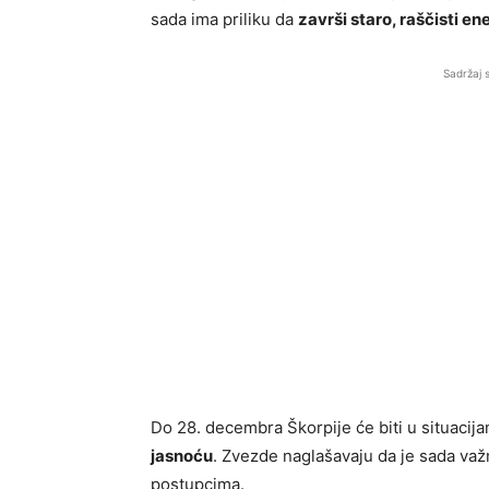
sada ima priliku da
završi staro, raščisti en
Sadržaj 
Do 28. decembra Škorpije će biti u situacij
jasnoću
. Zvezde naglašavaju da je sada važno
postupcima.