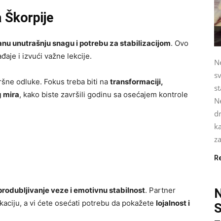
 Škorpije
nu unutrašnju snagu i potrebu za stabilizacijom
. Ovo
aje i izvući važne lekcije.
Ne
sv
šne odluke. Fokus treba biti na
transformaciji,
st
g mira
, kako biste završili godinu sa osećajem kontrole
Ne
dr
ka
za
R
produbljivanje veze i emotivnu stabilnost
. Partner
aciju, a vi ćete osećati potrebu da pokažete
lojalnost i
S