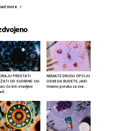
ead more
zdvojeno
ORAJU PRESTATI
NEMATE DRUGU OPCIJU
ŽATI OD SUDBINE: Ovi
OSIM DA BUDETE JAKI:
aci će biti stavljeni
Imamo poruku za ove...
ed...