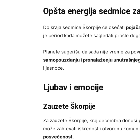
Opšta energija sedmice za
Do kraja sedmice Škorpije će osećati
pojača
je period kada možete sagledati prošle događ
Planete sugerišu da sada nije vreme za povr
samopouzdanju i pronalaženju unutrašnje
i jasnoće.
Ljubav i emocije
Zauzete Škorpije
Za zauzete Škorpije, kraj decembra donosi
može zahtevati iskrenost i otvorenu komunik
posvećenost
.