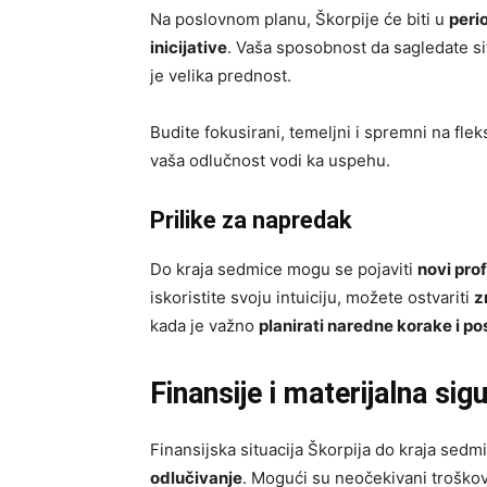
Na poslovnom planu, Škorpije će biti u
peri
inicijative
. Vaša sposobnost da sagledate si
je velika prednost.
Budite fokusirani, temeljni i spremni na fle
vaša odlučnost vodi ka uspehu.
Prilike za napredak
Do kraja sedmice mogu se pojaviti
novi prof
iskoristite svoju intuiciju, možete ostvariti
z
kada je važno
planirati naredne korake i pos
Finansije i materijalna sig
Finansijska situacija Škorpija do kraja sed
odlučivanje
. Mogući su neočekivani troškovi