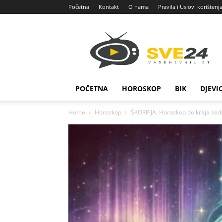
Početna
Kontakt
O nama
Pravila i Uslovi korištenj
Sve
24
POČETNA
HOROSKOP
BIK
DJEVI
Home
Horoskop
ŠKORPIJA: Horoskop do kraja sed