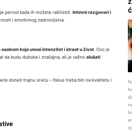
z
ć
je period kada ih možete raščistiti.
Intimni razgovori i
nosti i emotivnog zadovoljstva.
 osobom koja unosi intenzitet i strast u život
. Ovo je
l da budu duboka i značajna, ali je važno
slušati
 doneti trajnu sreću – fokus treba biti na kvalitetu i
N
h
do
n
b
e
ative
st