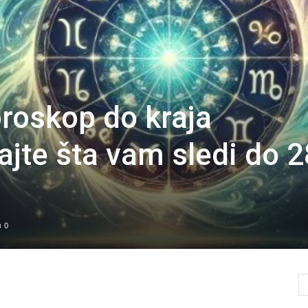
roskop do kraja
jte šta vam sledi do 2
0