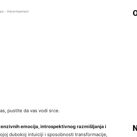
O
asi - Advertisement
s, pustite da vas vodi srce.
tenzivnih emocija, introspektivnog razmišljanja i
N
ojoj dubokoj intuiciji i sposobnosti transformacije,