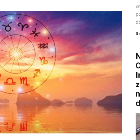
za
po
do
R
O
I
z
n
d