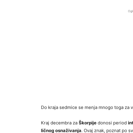
Ogl
Do kraja sedmice se menja mnogo toga za va
Kraj decembra za
Škorpije
donosi period
in
ličnog osnaživanja
. Ovaj znak, poznat po sv