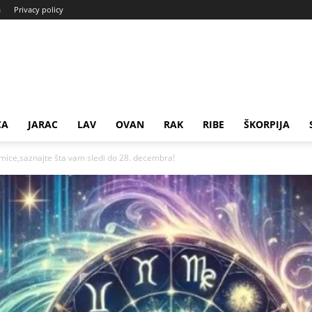
a
Privacy policy
CA
JARAC
LAV
OVAN
RAK
RIBE
ŠKORPIJA
mice,saznajte šta vam sledi do 28. decembra!