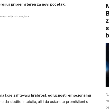
ergiju i pripremi teren za novi početak
.
B
se nastavlja nakon oglasa
z
s
b
N
ama koje zahtevaju
hrabrost, odlučnost i emocionalnu
m
 da sledite intuiciju, ali i da ostanete promišljeni u
o