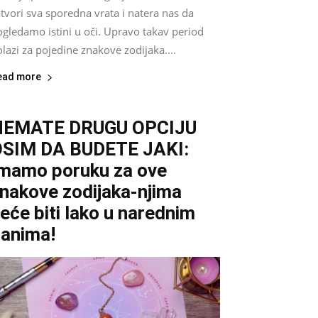
tvori sva sporedna vrata i natera nas da
gledamo istini u oči. Upravo takav period
lazi za pojedine znakove zodijaka....
ead more
NEMATE DRUGU OPCIJU
SIM DA BUDETE JAKI:
mamo poruku za ove
nakove zodijaka-njima
eće biti lako u narednim
anima!