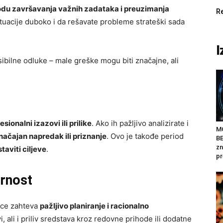
odu završavanja važnih zadataka i preuzimanja
R
tuacije duboko i da rešavate probleme strateški sada
I
ksibilne odluke – male greške mogu biti značajne, ali
esionalni izazovi ili prilike
. Ako ih pažljivo analizirate i
M
načajan napredak ili priznanje
. Ovo je takođe period
BE
zn
taviti ciljeve
.
pr
urnost
mice zahteva
pažljivo planiranje i racionalno
, ali i priliv sredstava kroz redovne prihode ili dodatne