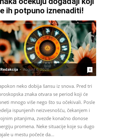
naka očekuju događaji koji
e ih potpuno iznenaditi!
Redakcija
-
August 6, 2026
0
apokon neko dobija šansu iz snova. Pred tri
oroskopska znaka otvara se period koji će
neti mnogo više nego što su očekivali. Posle
edelja ispunjenih neizvesnošću, čekanjem i
rojnim pitanjima, zvezde konačno donose
nergiju promena. Neke situacije koje su dugo
ajale u mestu počeće da...