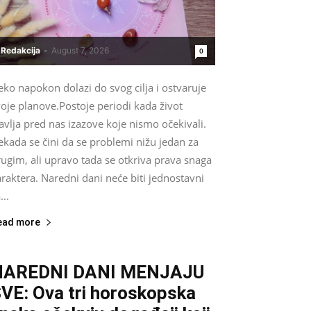
Redakcija
-
August 7, 2026
0
ko napokon dolazi do svog cilja i ostvaruje
oje planove.Postoje periodi kada život
avlja pred nas izazove koje nismo očekivali.
kada se čini da se problemi nižu jedan za
ugim, ali upravo tada se otkriva prava snaga
raktera. Naredni dani neće biti jednostavni
...
ead more
NAREDNI DANI MENJAJU
VE: Ova tri horoskopska