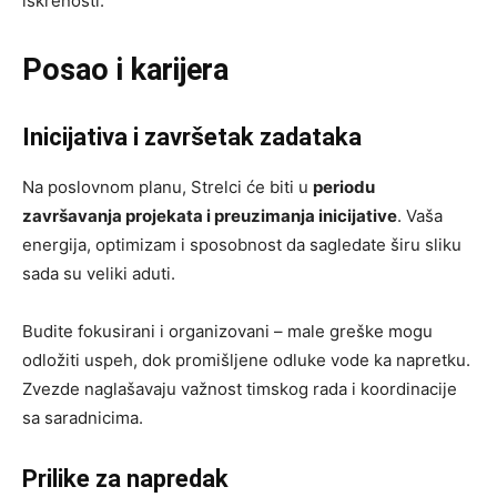
iskrenosti.
Posao i karijera
Inicijativa i završetak zadataka
Na poslovnom planu, Strelci će biti u
periodu
završavanja projekata i preuzimanja inicijative
. Vaša
energija, optimizam i sposobnost da sagledate širu sliku
sada su veliki aduti.
Budite fokusirani i organizovani – male greške mogu
odložiti uspeh, dok promišljene odluke vode ka napretku.
Zvezde naglašavaju važnost timskog rada i koordinacije
sa saradnicima.
Prilike za napredak