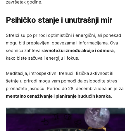
završetak godine.
Psihičko stanje i unutrašnji mir
Strelci su po prirodi optimistični i energični, ali ponekad
mogu biti preplavljeni obavezama i informacijama. Ova
sedmica zahteva
ravnotežu između akcije i odmora
,
kako biste sačuvali energiju i fokus.
Meditacija, introspektivni trenuci, fizička aktivnost ili
šetnje u prirodi mogu vam pomoći da oslobodite stres i
pronađete jasnoću. Period do 28. decembra idealan je za
mentalno osnaživanje i planiranje budućih koraka
.