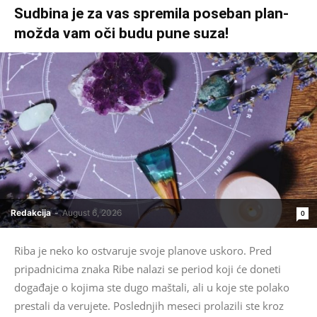
Sudbina je za vas spremila poseban plan-
možda vam oči budu pune suza!
Redakcija
-
August 6, 2026
0
Riba je neko ko ostvaruje svoje planove uskoro. Pred
pripadnicima znaka Ribe nalazi se period koji će doneti
događaje o kojima ste dugo maštali, ali u koje ste polako
prestali da verujete. Poslednjih meseci prolazili ste kroz