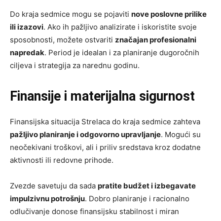
Do kraja sedmice mogu se pojaviti
nove poslovne prilike
ili izazovi
. Ako ih pažljivo analizirate i iskoristite svoje
sposobnosti, možete ostvariti
značajan profesionalni
napredak
. Period je idealan i za planiranje dugoročnih
ciljeva i strategija za narednu godinu.
Finansije i materijalna sigurnost
Finansijska situacija Strelaca do kraja sedmice zahteva
pažljivo planiranje i odgovorno upravljanje
. Mogući su
neočekivani troškovi, ali i priliv sredstava kroz dodatne
aktivnosti ili redovne prihode.
Zvezde savetuju da sada
pratite budžet i izbegavate
impulzivnu potrošnju
. Dobro planiranje i racionalno
odlučivanje donose finansijsku stabilnost i miran