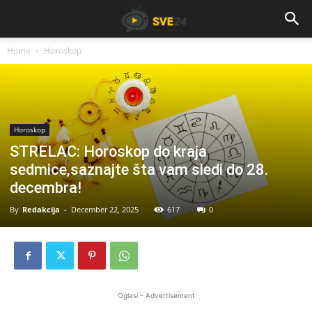
Home
Horoskop
Horoskop
STRELAC: Horoskop do kraja
sedmice,saznajte šta vam sledi do 28.
decembra!
By
Redakcija
-
December 22, 2025
617
0
Oglasi - Advertisement