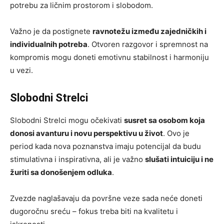
potrebu za ličnim prostorom i slobodom.
Važno je da postignete
ravnotežu između zajedničkih i
individualnih potreba
. Otvoren razgovor i spremnost na
kompromis mogu doneti emotivnu stabilnost i harmoniju
u vezi.
Slobodni Strelci
Slobodni Strelci mogu očekivati
susret sa osobom koja
donosi avanturu i novu perspektivu u život
. Ovo je
period kada nova poznanstva imaju potencijal da budu
stimulativna i inspirativna, ali je važno
slušati intuiciju i ne
žuriti sa donošenjem odluka
.
Zvezde naglašavaju da površne veze sada neće doneti
dugoročnu sreću – fokus treba biti na kvalitetu i