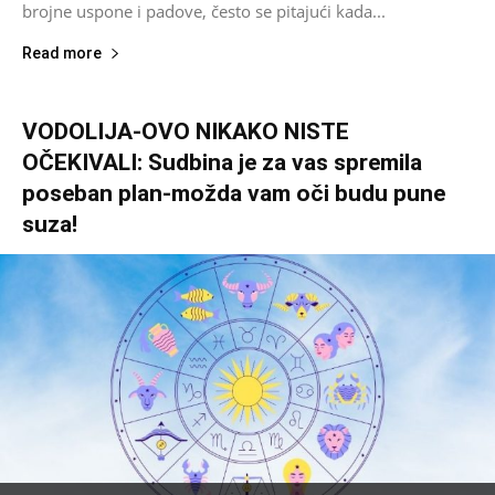
brojne uspone i padove, često se pitajući kada...
Read more
VODOLIJA-OVO NIKAKO NISTE
OČEKIVALI: Sudbina je za vas spremila
poseban plan-možda vam oči budu pune
suza!