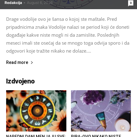
Redakcija
-
August 6, 2026
0
Drage vodolije ovo je šansa o kojoj ste maštale. Pred
pripadnicima znaka Vodolije nalazi se period koji će doneti
događaje kakve niste mogli ni da zamislite. Poslednjih
meseci imali ste osećaj da se mnogo toga odvija sporo i da
odgovori koje tražite nikako ne dolaze....
Read more
Izdvojeno
NAREDNI DANI MENJAJU SVE:
RIBA-OVO NIKAKO NISTE