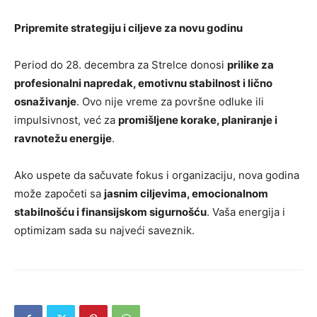
Pripremite strategiju i ciljeve za novu godinu
Period do 28. decembra za Strelce donosi
prilike za
profesionalni napredak, emotivnu stabilnost i lično
osnaživanje
. Ovo nije vreme za površne odluke ili
impulsivnost, već za
promišljene korake, planiranje i
ravnotežu energije
.
Ako uspete da sačuvate fokus i organizaciju, nova godina
može započeti sa
jasnim ciljevima, emocionalnom
stabilnošću i finansijskom sigurnošću
. Vaša energija i
optimizam sada su najveći saveznik.