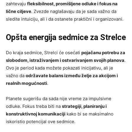
zahtevaju
fleksibilnost, promišljene odluke i fokus na
lične ciljeve
. Zvezde naglašavaju da je sada važno da
sledite intuiciju, ali i da ostanete praktični i organizovani.
Opšta energija sedmice za Strelce
Do kraja sedmice, Strelci će osećati
pojačanu potrebu za
slobodom, istraživanjem i ostvarivanjem svojih planova
.
Ovo je period kada možete pokazati inicijativu, ali je
važno da
održavate balans između želje za akcijom i
realnih mogućnosti
.
Planete sugerišu da sada nije vreme za impulsivne
odluke. Fokus treba biti na
strategiji, planiranju i
konstruktivnoj komunikaciji
kako bi se maksimalno
iskoristio potencijal ove sedmice.