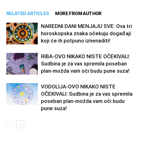
RELATED ARTICLES
MORE FROM AUTHOR
NAREDNI DANI MENJAJU SVE: Ova tri
horoskopska znaka očekuju događaji
koji će ih potpuno iznenaditi!
RIBA-OVO NIKAKO NISTE OČEKIVALI:
Sudbina je za vas spremila poseban
plan-možda vam oči budu pune suza!
VODOLIJA-OVO NIKAKO NISTE
OČEKIVALI: Sudbina je za vas spremila
poseban plan-možda vam oči budu
pune suza!