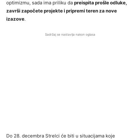
optimizmu, sada ima priliku da
preispita prošle odluke,
završi započete projekte i pripremi teren za nove
izazove
.
Sadržaj se nastavlja nakon oglasa
Do 28. decembra Strelci će biti u situacijama koje