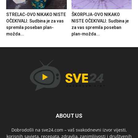
STRELAC-OVO NIKAKO NISTE
ŠKORPIJA-OVO NIKAKO
OČEKIVALI: Sudbina je za vas
NISTE OČEKIVALI: Sudbina je
spremila poseban plan-
za vas spremila poseban
možda...
plan-možda...
ABOUT US
Dobrodošli na sve24.com – vaš svakodnevni izvor vijesti,
korisnih savjeta, recepata, zdravlja, zanimljivosti i društvenih