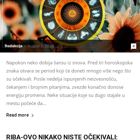
Redakcija
-
August 6, 2026
0
Napokon neko dobija šansu iz snova. Pred tri horoskopska
znaka otvara se period koji će doneti mnogo više nego što
su očekivali. Posle nedelja ispunjenih neizvesnošću,
čekanjem i brojnim pitanjima, zvezde konačno donose
energiju promena. Neke situacije koje su dugo stajale u
mestu počeće da...
Read more
RIBA-OVO NIKAKO NISTE OČEKIVALI: