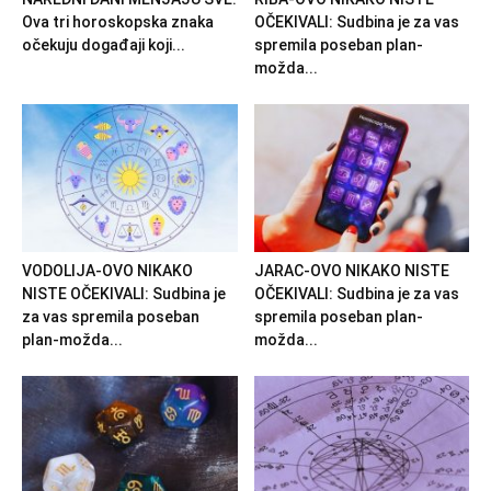
Ova tri horoskopska znaka
OČEKIVALI: Sudbina je za vas
očekuju događaji koji...
spremila poseban plan-
možda...
VODOLIJA-OVO NIKAKO
JARAC-OVO NIKAKO NISTE
NISTE OČEKIVALI: Sudbina je
OČEKIVALI: Sudbina je za vas
za vas spremila poseban
spremila poseban plan-
plan-možda...
možda...