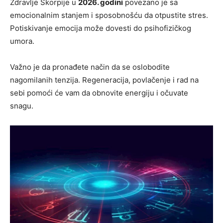
Zdravlje Škorpije u
2026. godini
povezano je sa
emocionalnim stanjem i sposobnošću da otpustite stres.
Potiskivanje emocija može dovesti do psihofizičkog
umora.
Važno je da pronađete način da se oslobodite
nagomilanih tenzija. Regeneracija, povlačenje i rad na
sebi pomoći će vam da obnovite energiju i očuvate
snagu.