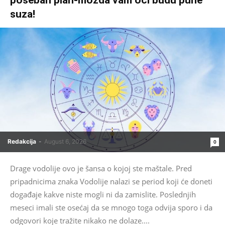
poseban plan-možda vam oči budu pune
suza!
Redakcija
-
August 6, 2026
0
Drage vodolije ovo je šansa o kojoj ste maštale. Pred
pripadnicima znaka Vodolije nalazi se period koji će doneti
događaje kakve niste mogli ni da zamislite. Poslednjih
meseci imali ste osećaj da se mnogo toga odvija sporo i da
odgovori koje tražite nikako ne dolaze....