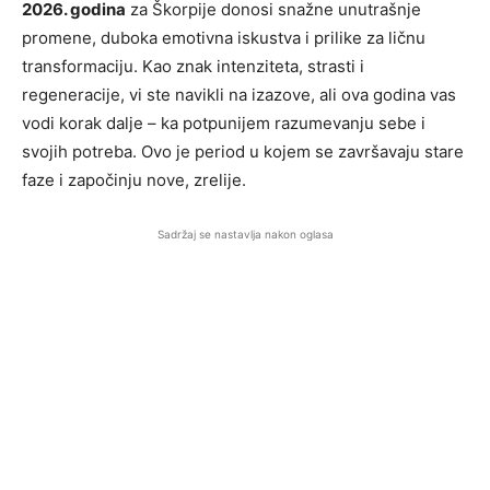
2026. godina
za Škorpije donosi snažne unutrašnje
promene, duboka emotivna iskustva i prilike za ličnu
transformaciju. Kao znak intenziteta, strasti i
regeneracije, vi ste navikli na izazove, ali ova godina vas
vodi korak dalje – ka potpunijem razumevanju sebe i
svojih potreba. Ovo je period u kojem se završavaju stare
faze i započinju nove, zrelije.
Sadržaj se nastavlja nakon oglasa