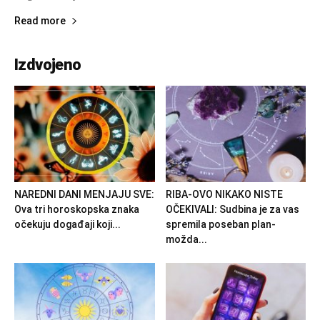
Read more
Izdvojeno
NAREDNI DANI MENJAJU SVE:
RIBA-OVO NIKAKO NISTE
Ova tri horoskopska znaka
OČEKIVALI: Sudbina je za vas
očekuju događaji koji...
spremila poseban plan-
možda...