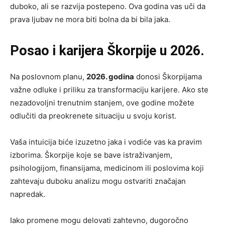
duboko, ali se razvija postepeno. Ova godina vas uči da
prava ljubav ne mora biti bolna da bi bila jaka.
Posao i karijera Škorpije u 2026.
Na poslovnom planu,
2026. godina
donosi Škorpijama
važne odluke i priliku za transformaciju karijere. Ako ste
nezadovoljni trenutnim stanjem, ove godine možete
odlučiti da preokrenete situaciju u svoju korist.
Vaša intuicija biće izuzetno jaka i vodiće vas ka pravim
izborima. Škorpije koje se bave istraživanjem,
psihologijom, finansijama, medicinom ili poslovima koji
zahtevaju duboku analizu mogu ostvariti značajan
napredak.
Iako promene mogu delovati zahtevno, dugoročno