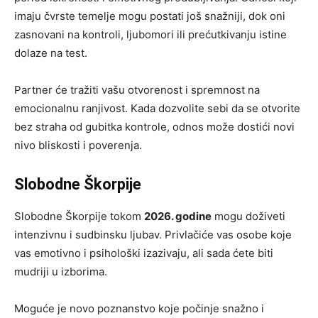
imaju čvrste temelje mogu postati još snažniji, dok oni
zasnovani na kontroli, ljubomori ili prećutkivanju istine
dolaze na test.
Partner će tražiti vašu otvorenost i spremnost na
emocionalnu ranjivost. Kada dozvolite sebi da se otvorite
bez straha od gubitka kontrole, odnos može dostići novi
nivo bliskosti i poverenja.
Slobodne Škorpije
Slobodne Škorpije tokom
2026. godine
mogu doživeti
intenzivnu i sudbinsku ljubav. Privlačiće vas osobe koje
vas emotivno i psihološki izazivaju, ali sada ćete biti
mudriji u izborima.
Moguće je novo poznanstvo koje počinje snažno i