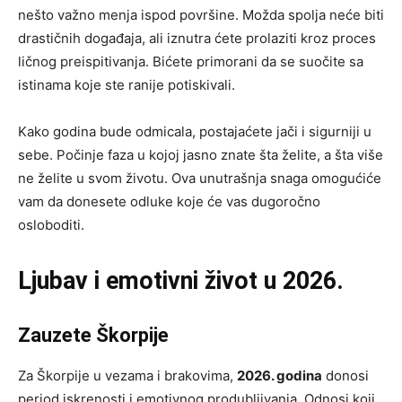
nešto važno menja ispod površine. Možda spolja neće biti
drastičnih događaja, ali iznutra ćete prolaziti kroz proces
ličnog preispitivanja. Bićete primorani da se suočite sa
istinama koje ste ranije potiskivali.
Kako godina bude odmicala, postajaćete jači i sigurniji u
sebe. Počinje faza u kojoj jasno znate šta želite, a šta više
ne želite u svom životu. Ova unutrašnja snaga omogućiće
vam da donesete odluke koje će vas dugoročno
osloboditi.
Ljubav i emotivni život u 2026.
Zauzete Škorpije
Za Škorpije u vezama i brakovima,
2026. godina
donosi
period iskrenosti i emotivnog produbljivanja. Odnosi koji