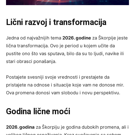
Lični razvoj i transformacija
Jedna od najvažnijih tema
2026. godine
za Škorpije jeste
lična transformacija. Ovo je period u kojem učite da
pustite ono što vas sputava, bilo da su to ljudi, navike ili
stari obrasci ponašanja.
Postajete svesniji svoje vrednosti i prestajete da
pristajete na odnose i situacije koje vam ne donose mir.
Ova promena donosi vam slobodu i novu perspektivu.
Godina lične moći
2026. godina
za Škorpiju je godina dubokih promena, ali i
velikog ličnog osnaživanja. Kroz suočavanje sa sobom,