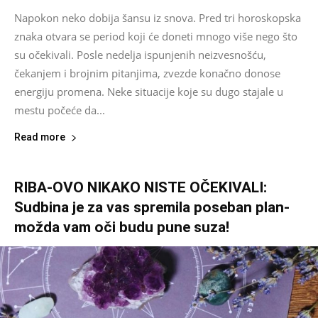
Napokon neko dobija šansu iz snova. Pred tri horoskopska
znaka otvara se period koji će doneti mnogo više nego što
su očekivali. Posle nedelja ispunjenih neizvesnošću,
čekanjem i brojnim pitanjima, zvezde konačno donose
energiju promena. Neke situacije koje su dugo stajale u
mestu počeće da...
Read more
RIBA-OVO NIKAKO NISTE OČEKIVALI:
Sudbina je za vas spremila poseban plan-
možda vam oči budu pune suza!