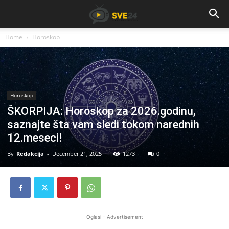
Home
Horoskop
Horoskop
ŠKORPIJA: Horoskop za 2026.godinu,
saznajte šta vam sledi tokom narednih
12.meseci!
By
Redakcija
-
December 21, 2025
1273
0
Oglasi - Advertisement