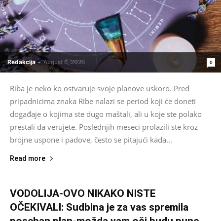
Redakcija
-
August 6, 2026
0
Riba je neko ko ostvaruje svoje planove uskoro. Pred
pripadnicima znaka Ribe nalazi se period koji će doneti
događaje o kojima ste dugo maštali, ali u koje ste polako
prestali da verujete. Poslednjih meseci prolazili ste kroz
brojne uspone i padove, često se pitajući kada...
Read more
VODOLIJA-OVO NIKAKO NISTE
OČEKIVALI: Sudbina je za vas spremila