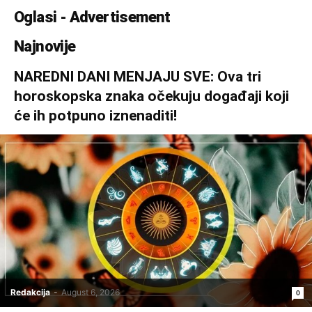
Oglasi - Advertisement
Najnovije
NAREDNI DANI MENJAJU SVE: Ova tri
horoskopska znaka očekuju događaji koji
će ih potpuno iznenaditi!
Redakcija
-
August 6, 2026
0