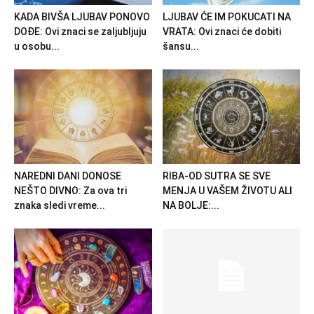
KADA BIVŠA LJUBAV PONOVO
LJUBAV ĆE IM POKUCATI NA
DOĐE: Ovi znaci se zaljubljuju
VRATA: Ovi znaci će dobiti
u osobu...
šansu...
NAREDNI DANI DONOSE
RIBA-OD SUTRA SE SVE
NEŠTO DIVNO: Za ova tri
MENJA U VAŠEM ŽIVOTU ALI
znaka sledi vreme...
NA BOLJE:...