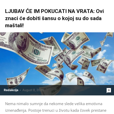
LJUBAV ĆE IM POKUCATI NA VRATA: Ovi
znaci će dobiti šansu o kojoj su do sada
maštali!
Redakcija
-
August 8, 2026
0
Nema nimalo sumnje da nekome slede velika emotivna
iznenađenja. Postoje trenuci u životu kada čovek prestane