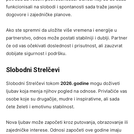
funkcionisali na slobodi i spontanosti sada traže jasnije
dogovore i zajedničke planove.
Ako ste spremni da uložite više vremena i energije u
partnerstvo, odnos može postati stabilniji i dublji. Partner
će od vas očekivati doslednost i prisutnost, ali zauzvrat
dobijate sigurnost i podršku.
Slobodni Strelčevi
Slobodni Strelčevi tokom
2026. godine
mogu doživeti
ljubav koja menja njihov pogled na odnose. Privlačiće vas
osobe koje su drugačije, mudre i inspirativne, ali sada
ćete želeti i emotivnu stabilnost.
Nova ljubav može započeti kroz putovanja, obrazovanje ili
zajedničke interese. Odnosi započeti ove godine imaju