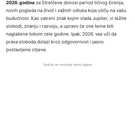
2026. godina
za Strelčeve donosi period ličnog širenja,
novih pogleda na život i važnih odluka koje utiču na vašu
budućnost. Kao vatreni znak kojim vlada Jupiter, vi težite
slobodi, znanju i razvoju, a upravo će ove teme biti
naglašene tokom cele godine. Ipak, 2026. vas uči da
prava sloboda dolazi kroz odgovornost i jasno
postavljene ciljeve.
Sadržaj se nastavlja nakon oglasa