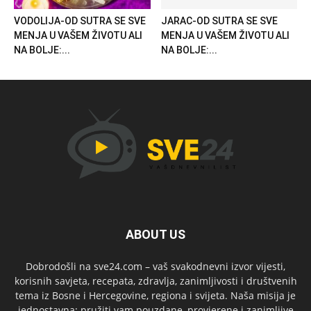
VODOLIJA-OD SUTRA SE SVE
JARAC-OD SUTRA SE SVE
MENJA U VAŠEM ŽIVOTU ALI
MENJA U VAŠEM ŽIVOTU ALI
NA BOLJE:...
NA BOLJE:...
ABOUT US
Dobrodošli na sve24.com – vaš svakodnevni izvor vijesti,
korisnih savjeta, recepata, zdravlja, zanimljivosti i društvenih
tema iz Bosne i Hercegovine, regiona i svijeta. Naša misija je
jednostavna: pružiti vam pouzdane, provjerene i zanimljive