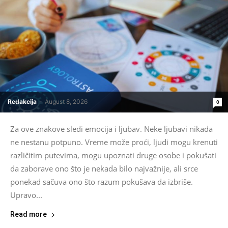
Redakcija
-
August 8, 2026
0
Za ove znakove sledi emocija i ljubav. Neke ljubavi nikada
ne nestanu potpuno. Vreme može proći, ljudi mogu krenuti
različitim putevima, mogu upoznati druge osobe i pokušati
da zaborave ono što je nekada bilo najvažnije, ali srce
ponekad sačuva ono što razum pokušava da izbriše.
Upravo...
Read more