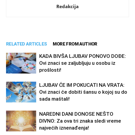
Redakcija
RELATED ARTICLES
MORE FROM AUTHOR
KADA BIVŠA LJUBAV PONOVO DOĐE:
Ovi znaci se zaljubljuju u osobu iz
prošlosti!
LJUBAV ĆE IM POKUCATI NA VRATA:
Ovi znaci će dobiti šansu o kojoj su do
sada maštali!
NAREDNI DANI DONOSE NEŠTO
DIVNO: Za ova tri znaka sledi vreme
najvećih iznenađenja!