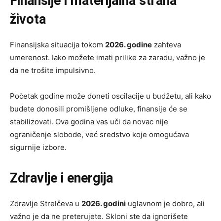
Finansije i materijalna strana
života
Finansijska situacija tokom
2026. godine
zahteva
umerenost. Iako možete imati prilike za zaradu, važno je
da ne trošite impulsivno.
Početak godine može doneti oscilacije u budžetu, ali kako
budete donosili promišljene odluke, finansije će se
stabilizovati. Ova godina vas uči da novac nije
ograničenje slobode, već sredstvo koje omogućava
sigurnije izbore.
Zdravlje i energija
Zdravlje Strelčeva u
2026. godini
uglavnom je dobro, ali
važno je da ne preterujete. Skloni ste da ignorišete