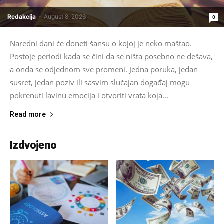
Redakcija
-
August 8, 2026
0
Naredni dani će doneti šansu o kojoj je neko maštao.
Postoje periodi kada se čini da se ništa posebno ne dešava,
a onda se odjednom sve promeni. Jedna poruka, jedan
susret, jedan poziv ili sasvim slučajan događaj mogu
pokrenuti lavinu emocija i otvoriti vrata koja...
Read more
Izdvojeno