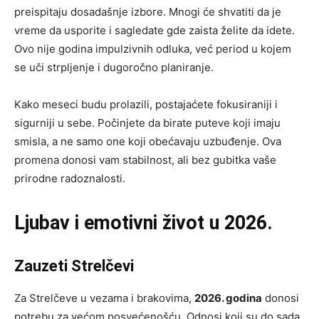
preispitaju dosadašnje izbore. Mnogi će shvatiti da je
vreme da usporite i sagledate gde zaista želite da idete.
Ovo nije godina impulzivnih odluka, već period u kojem
se uči strpljenje i dugoročno planiranje.
Kako meseci budu prolazili, postajaćete fokusiraniji i
sigurniji u sebe. Počinjete da birate puteve koji imaju
smisla, a ne samo one koji obećavaju uzbuđenje. Ova
promena donosi vam stabilnost, ali bez gubitka vaše
prirodne radoznalosti.
Ljubav i emotivni život u 2026.
Zauzeti Strelčevi
Za Strelčeve u vezama i brakovima,
2026. godina
donosi
potrebu za većom posvećenošću. Odnosi koji su do sada