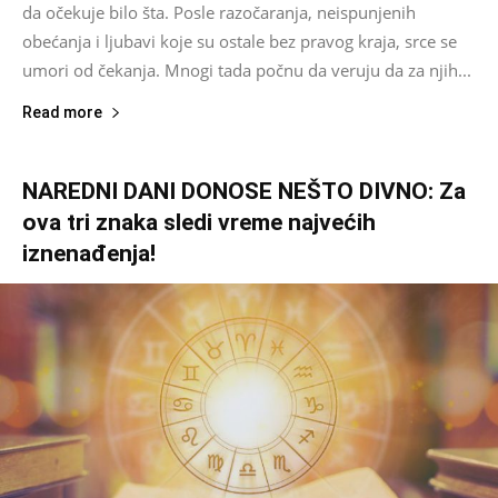
da očekuje bilo šta. Posle razočaranja, neispunjenih
obećanja i ljubavi koje su ostale bez pravog kraja, srce se
umori od čekanja. Mnogi tada počnu da veruju da za njih...
Read more
NAREDNI DANI DONOSE NEŠTO DIVNO: Za
ova tri znaka sledi vreme najvećih
iznenađenja!