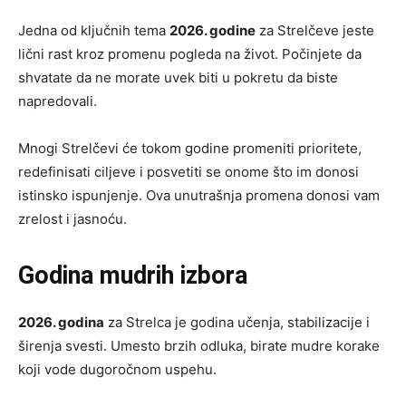
Jedna od ključnih tema
2026. godine
za Strelčeve jeste
lični rast kroz promenu pogleda na život. Počinjete da
shvatate da ne morate uvek biti u pokretu da biste
napredovali.
Mnogi Strelčevi će tokom godine promeniti prioritete,
redefinisati ciljeve i posvetiti se onome što im donosi
istinsko ispunjenje. Ova unutrašnja promena donosi vam
zrelost i jasnoću.
Godina mudrih izbora
2026. godina
za Strelca je godina učenja, stabilizacije i
širenja svesti. Umesto brzih odluka, birate mudre korake
koji vode dugoročnom uspehu.