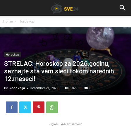
Home
Horoskop
Horoskop
STRELAC: Horoskop za 2026.godinu,
saznajte šta vam sledi tokom narednih
12.meseci!
By
Redakcija
-
December 21, 2025
1079
0
Oglasi - Advertisement