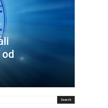
li
 od