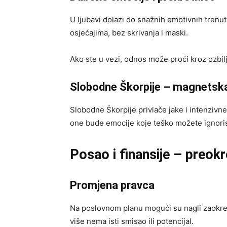
U ljubavi dolazi do snažnih emotivnih trenu
osjećajima, bez skrivanja i maski.
Ako ste u vezi, odnos može proći kroz ozbiljan
Slobodne Škorpije – magnetska
Slobodne Škorpije privlače jake i intenzivn
one bude emocije koje teško možete ignoris
Posao i finansije – preokr
Promjena pravca
Na poslovnom planu mogući su nagli zaokreti
više nema isti smisao ili potencijal.