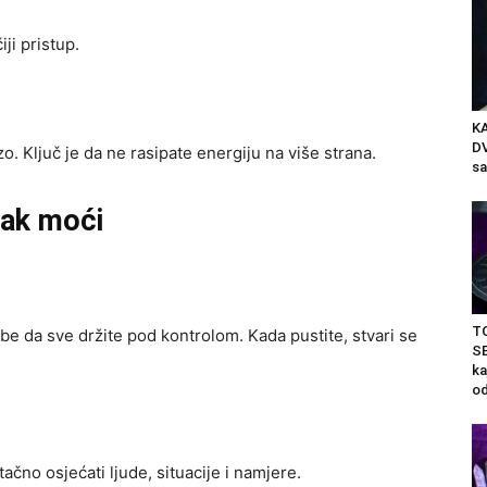
ji pristup.
K
DV
zo. Ključ je da ne rasipate energiju na više strana.
sa
tak moći
T
be da sve držite pod kontrolom. Kada pustite, stvari se
S
ka
od
tačno osjećati ljude, situacije i namjere.