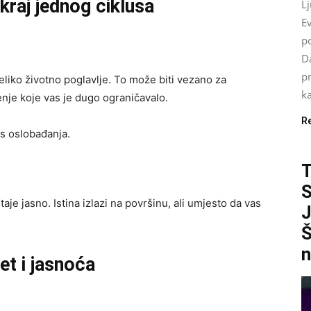
kraj jednog ciklusa
L
Ev
po
Da
pr
eliko životno poglavlje. To može biti vezano za
ka
enje koje vas je dugo ograničavalo.
R
es oslobađanja.
S
je jasno. Istina izlazi na površinu, ali umjesto da vas
J
Š
n
et i jasnoća