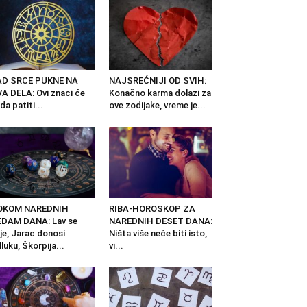
AD SRCE PUKNE NA
NAJSREĆNIJI OD SVIH:
A DELA: Ovi znaci će
Konačno karma dolazi za
da patiti...
ove zodijake, vreme je...
OKOM NAREDNIH
RIBA-HOROSKOP ZA
EDAM DANA: Lav se
NAREDNIH DESET DANA:
je, Jarac donosi
Ništa više neće biti isto,
luku, Škorpija...
vi...