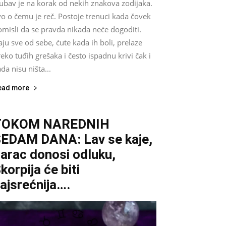
jubav je na korak od nekih znakova zodijaka.
o o čemu je reč. Postoje trenuci kada čovek
misli da se pravda nikada neće dogoditi.
ju sve od sebe, ćute kada ih boli, prelaze
eko tuđih grešaka i često ispadnu krivi čak i
da nisu ništa...
ead more
TOKOM NAREDNIH
EDAM DANA: Lav se kaje,
arac donosi odluku,
korpija će biti
ajsrećnija….