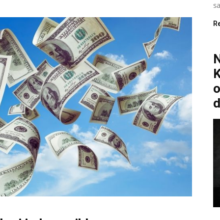
sa
R
K
o
d