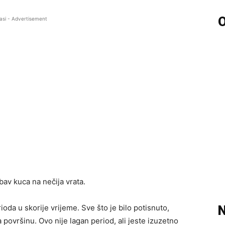
O
asi - Advertisement
bav kuca na nečija vrata.
rioda u skorije vrijeme. Sve što je bilo potisnuto,
N
 površinu. Ovo nije lagan period, ali jeste izuzetno