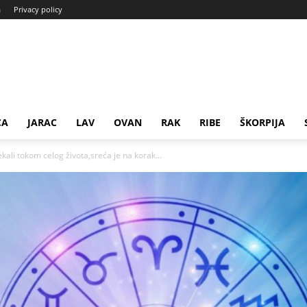
a
Privacy policy
CA
JARAC
LAV
OVAN
RAK
RIBE
ŠKORPIJA
kali tokom celog života,sreća je na korak...