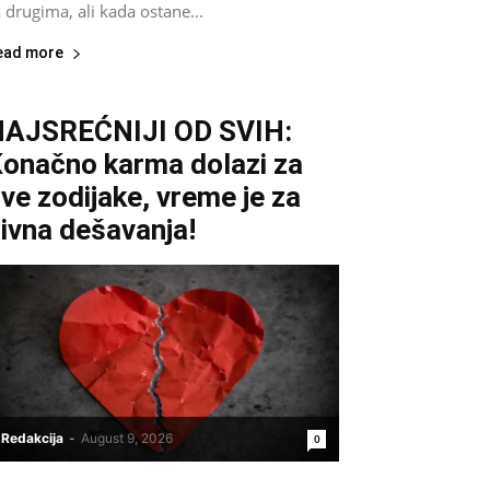
 drugima, ali kada ostane...
ead more
NAJSREĆNIJI OD SVIH:
onačno karma dolazi za
ve zodijake, vreme je za
ivna dešavanja!
Redakcija
-
August 9, 2026
0