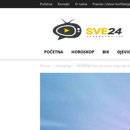
Početna
Kontakt
O nama
Pravila i Uslovi korištenj
Sve
24
POČETNA
HOROSKOP
BIK
DJEVI
Home
Horoskop
ŠKORPIJA:Ovo je šansa koju ste če