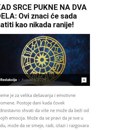
KAD SRCE PUKNE NA DVA
ELA: Ovi znaci će sada
atiti kao nikada ranije!
Redakcija
-
August 9, 2026
0
reme je za velika dešavanja i emotivne
romene. Postoje dani kada čovek
ednostavno shvati da više ne može da beži od
ojih emocija. Može da se pravi da je sve u
du, može da se smeje, radi, izlazi i razgovara