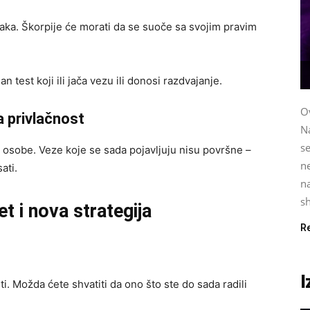
taka. Škorpije će morati da se suoče sa svojim pravim
 test koji ili jača vezu ili donosi razdvajanje.
O
 privlačnost
N
se
e osobe. Veze koje se sada pojavljuju nisu površne –
ne
ati.
na
sh
et i nova strategija
R
I
. Možda ćete shvatiti da ono što ste do sada radili