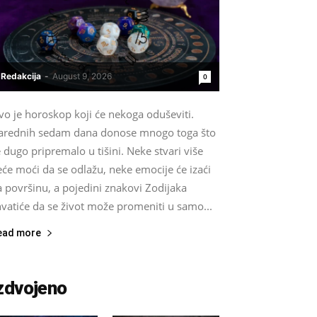
Redakcija
-
August 9, 2026
0
vo je horoskop koji će nekoga oduševiti.
arednih sedam dana donose mnogo toga što
 dugo pripremalo u tišini. Neke stvari više
će moći da se odlažu, neke emocije će izaći
 površinu, a pojedini znakovi Zodijaka
vatiće da se život može promeniti u samo...
ead more
zdvojeno