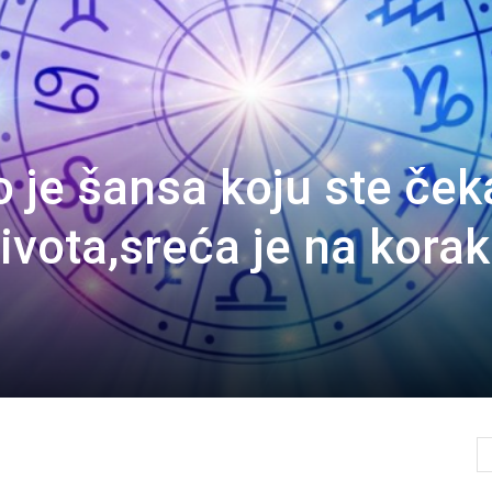
je šansa koju ste čeka
ivota,sreća je na korak