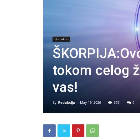
Horoskop
ŠKORPIJA:Ovo 
tokom celog ž
vas!
By
Redakcija
-
May 19, 2026
375
0