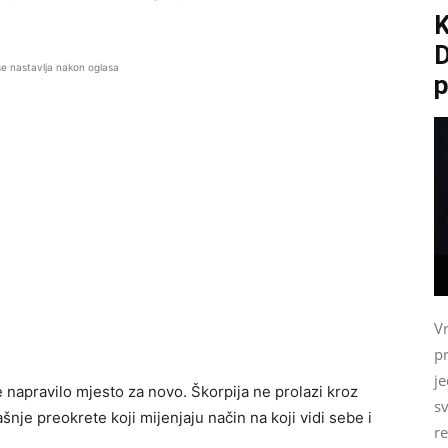
D
se nastavlja nakon oglasa
p
V
p
j
e napravilo mjesto za novo. Škorpija ne prolazi kroz
sv
je preokrete koji mijenjaju način na koji vidi sebe i
re