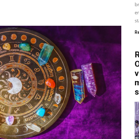
b
e
st
R
O
v
m
s