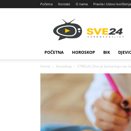
Početna
Kontakt
O nama
Pravila i Uslovi korištenj
Sve
24
POČETNA
HOROSKOP
BIK
DJEVI
Home
Horoskop
STRELAC:Ovo je šansa koju ste ček