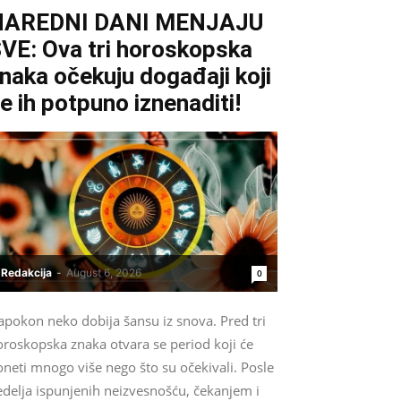
NAREDNI DANI MENJAJU
VE: Ova tri horoskopska
naka očekuju događaji koji
e ih potpuno iznenaditi!
Redakcija
-
August 6, 2026
0
apokon neko dobija šansu iz snova. Pred tri
oroskopska znaka otvara se period koji će
neti mnogo više nego što su očekivali. Posle
edelja ispunjenih neizvesnošću, čekanjem i