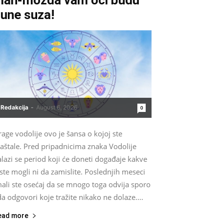
une suza!
Redakcija
-
August 6, 2026
0
age vodolije ovo je šansa o kojoj ste
aštale. Pred pripadnicima znaka Vodolije
lazi se period koji će doneti događaje kakve
ste mogli ni da zamislite. Poslednjih meseci
ali ste osećaj da se mnogo toga odvija sporo
da odgovori koje tražite nikako ne dolaze....
ead more