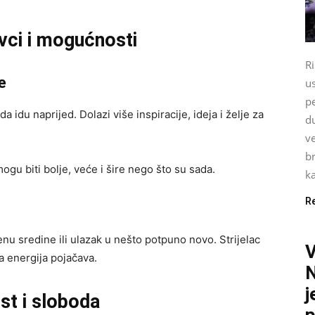
avci i mogućnosti
Ri
e
u
pe
a idu naprijed. Dolazi više inspiracije, ideja i želje za
du
ve
br
ogu biti bolje, veće i šire nego što su sada.
ka
R
enu sredine ili ulazak u nešto potpuno novo. Strijelac
a energija pojačava.
N
j
st i sloboda
p