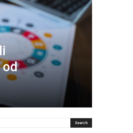
i
 od