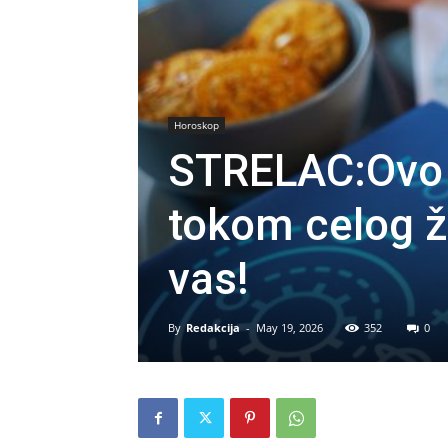
Horoskop
STRELAC:Ovo j
tokom celog ž
vas!
By
Redakcija
-
May 19, 2026
352
0