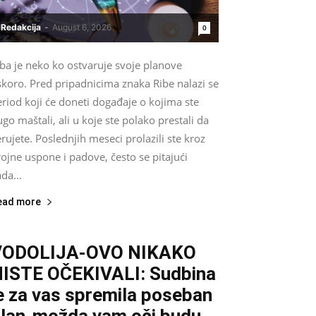
Redakcija
-
August 6, 2026
0
ba je neko ko ostvaruje svoje planove
skoro. Pred pripadnicima znaka Ribe nalazi se
riod koji će doneti događaje o kojima ste
go maštali, ali u koje ste polako prestali da
rujete. Poslednjih meseci prolazili ste kroz
ojne uspone i padove, često se pitajući
da...
ead more
VODOLIJA-OVO NIKAKO
ISTE OČEKIVALI: Sudbina
e za vas spremila poseban
lan-možda vam oči budu