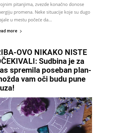
rojnim pitanjima, zvezde konačno donose
nergiju promena. Neke situacije koje su dugo
ajale u mestu počeće da...
ead more
RIBA-OVO NIKAKO NISTE
ČEKIVALI: Sudbina je za
as spremila poseban plan-
ožda vam oči budu pune
uza!