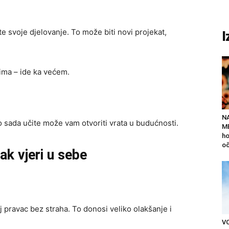
te svoje djelovanje. To može biti novi projekat,
I
rima – ide ka većem.
N
to sada učite može vam otvoriti vrata u budućnosti.
ME
ho
oč
ak vjeri u sebe
 pravac bez straha. To donosi veliko olakšanje i
V