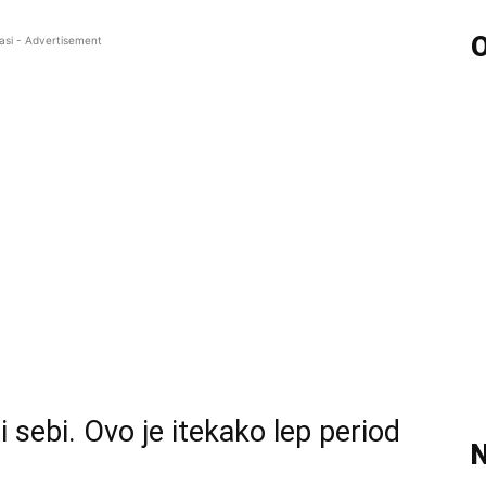
O
asi - Advertisement
 sebi. Ovo je itekako lep period
N