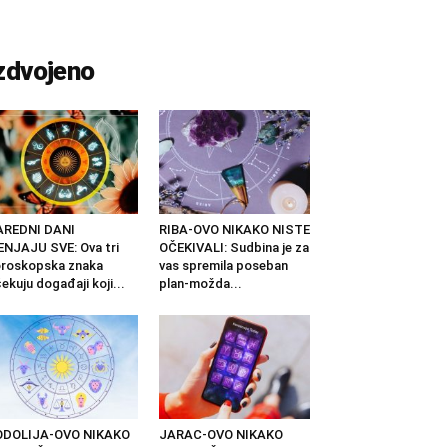
zdvojeno
AREDNI DANI
RIBA-OVO NIKAKO NISTE
NJAJU SVE: Ova tri
OČEKIVALI: Sudbina je za
roskopska znaka
vas spremila poseban
ekuju događaji koji...
plan-možda...
ODOLIJA-OVO NIKAKO
JARAC-OVO NIKAKO