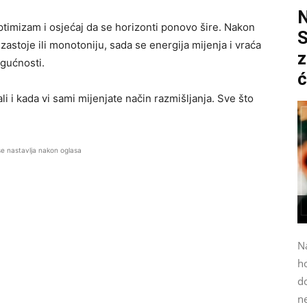
optimizam i osjećaj da se horizonti ponovo šire. Nakon
S
zastoje ili monotoniju, sada se energija mijenja i vraća
z
ogućnosti.
ć
li i kada vi sami mijenjate način razmišljanja. Sve što
se nastavlja nakon oglasa
N
h
do
n