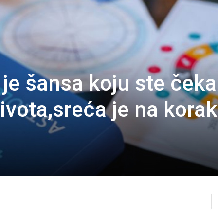
e šansa koju ste čekal
ivota,sreća je na korak