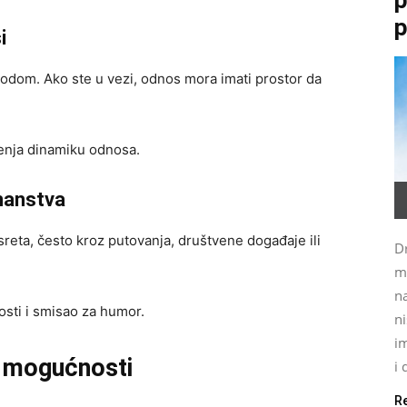
p
i
obodom. Ako ste u vezi, odnos mora imati prostor da
jenja dinamiku odnosa.
znanstva
sreta, često kroz putovanja, društvene događaje ili
Dr
m
na
osti i smisao za humor.
ni
im
je mogućnosti
i 
R