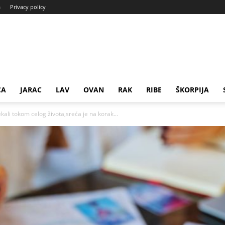
a
Privacy policy
CA
JARAC
LAV
OVAN
RAK
RIBE
ŠKORPIJA
ali tokom celog života,sreća je na korak...