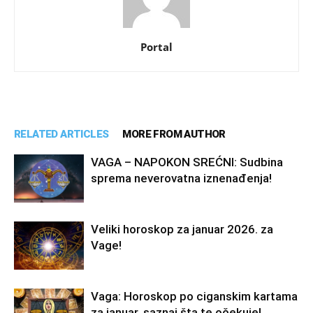
Portal
RELATED ARTICLES
MORE FROM AUTHOR
VAGA – NAPOKON SREĆNI: Sudbina
sprema neverovatna iznenađenja!
Veliki horoskop za januar 2026. za
Vage!
Vaga: Horoskop po ciganskim kartama
za januar, saznaj šta te očekuje!