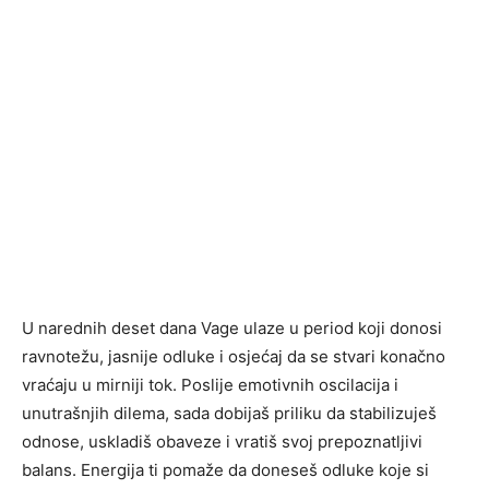
U narednih deset dana Vage ulaze u period koji donosi
ravnotežu, jasnije odluke i osjećaj da se stvari konačno
vraćaju u mirniji tok. Poslije emotivnih oscilacija i
unutrašnjih dilema, sada dobijaš priliku da stabilizuješ
odnose, uskladiš obaveze i vratiš svoj prepoznatljivi
balans. Energija ti pomaže da doneseš odluke koje si