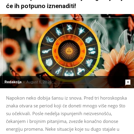
će ih potpuno iznenaditi!
Redakcija
-
August 6, 2026
0
Napokon neko dobija šansu iz snova. Pred tri horoskopska
znaka otvara se period koji će doneti mnogo više nego što
su očekivali. Posle nedelja ispunjenih neizvesnošću,
čekanjem i brojnim pitanjima, zvezde konačno donose
energiju promena. Neke situacije koje su dugo stajale u