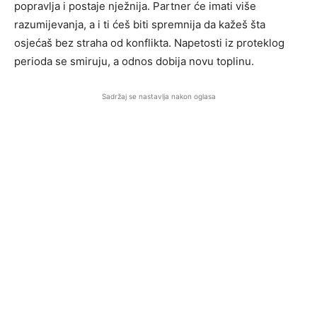
popravlja i postaje nježnija. Partner će imati više
razumijevanja, a i ti ćeš biti spremnija da kažeš šta
osjećaš bez straha od konflikta. Napetosti iz proteklog
perioda se smiruju, a odnos dobija novu toplinu.
Sadržaj se nastavlja nakon oglasa