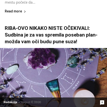
mestu počeće da...
Read more
RIBA-OVO NIKAKO NISTE OČEKIVALI:
Sudbina je za vas spremila poseban plan-
možda vam oči budu pune suza!
Redakcija
-
August 6, 2026
0