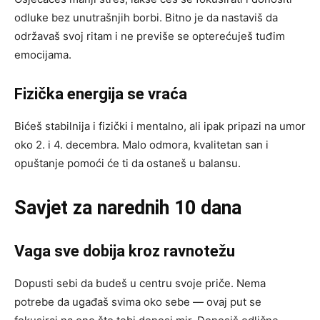
odluke bez unutrašnjih borbi. Bitno je da nastaviš da
održavaš svoj ritam i ne previše se opterećuješ tuđim
emocijama.
Fizička energija se vraća
Bićeš stabilnija i fizički i mentalno, ali ipak pripazi na umor
oko 2. i 4. decembra. Malo odmora, kvalitetan san i
opuštanje pomoći će ti da ostaneš u balansu.
Savjet za narednih 10 dana
Vaga sve dobija kroz ravnotežu
Dopusti sebi da budeš u centru svoje priče. Nema
potrebe da ugađaš svima oko sebe — ovaj put se