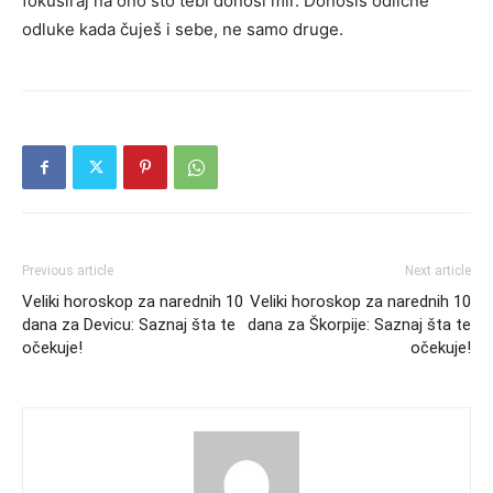
fokusiraj na ono što tebi donosi mir. Donosiš odlične
odluke kada čuješ i sebe, ne samo druge.
Previous article
Next article
Veliki horoskop za narednih 10
Veliki horoskop za narednih 10
dana za Devicu: Saznaj šta te
dana za Škorpije: Saznaj šta te
očekuje!
očekuje!