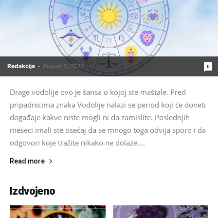
Redakcija
-
August 6, 2026
0
Drage vodolije ovo je šansa o kojoj ste maštale. Pred
pripadnicima znaka Vodolije nalazi se period koji će doneti
događaje kakve niste mogli ni da zamislite. Poslednjih
meseci imali ste osećaj da se mnogo toga odvija sporo i da
odgovori koje tražite nikako ne dolaze....
Read more
Izdvojeno