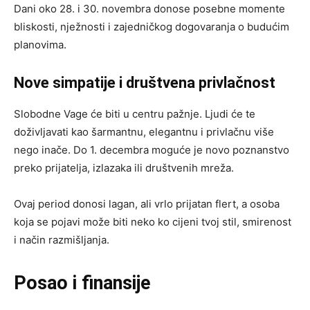
Dani oko 28. i 30. novembra donose posebne momente
bliskosti, nježnosti i zajedničkog dogovaranja o budućim
planovima.
Nove simpatije i društvena privlačnost
Slobodne Vage će biti u centru pažnje. Ljudi će te
doživljavati kao šarmantnu, elegantnu i privlačnu više
nego inače. Do 1. decembra moguće je novo poznanstvo
preko prijatelja, izlazaka ili društvenih mreža.
Ovaj period donosi lagan, ali vrlo prijatan flert, a osoba
koja se pojavi može biti neko ko cijeni tvoj stil, smirenost
i način razmišljanja.
Posao i finansije