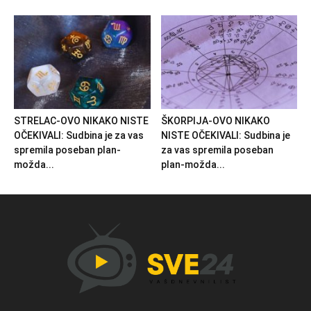
STRELAC-OVO NIKAKO NISTE
ŠKORPIJA-OVO NIKAKO
OČEKIVALI: Sudbina je za vas
NISTE OČEKIVALI: Sudbina je
spremila poseban plan-
za vas spremila poseban
možda...
plan-možda...