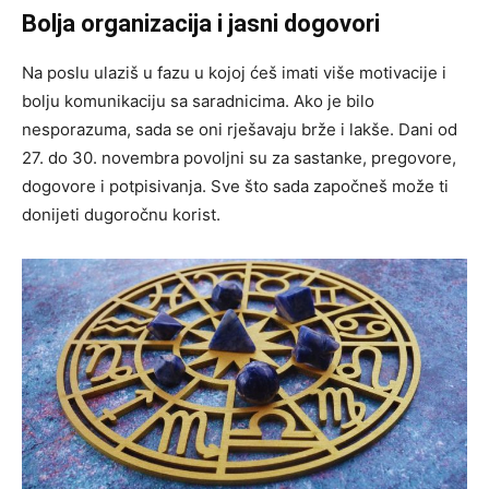
Bolja organizacija i jasni dogovori
Na poslu ulaziš u fazu u kojoj ćeš imati više motivacije i
bolju komunikaciju sa saradnicima. Ako je bilo
nesporazuma, sada se oni rješavaju brže i lakše. Dani od
27. do 30. novembra povoljni su za sastanke, pregovore,
dogovore i potpisivanja. Sve što sada započneš može ti
donijeti dugoročnu korist.