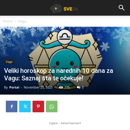
Home
Vaga
Vaga
Veliki horoskop za narednih 10 dana za
Vagu: Saznaj šta te očekuje!
By
Portal
-
November 25, 2025
775
0
Oglasi - Advertisement