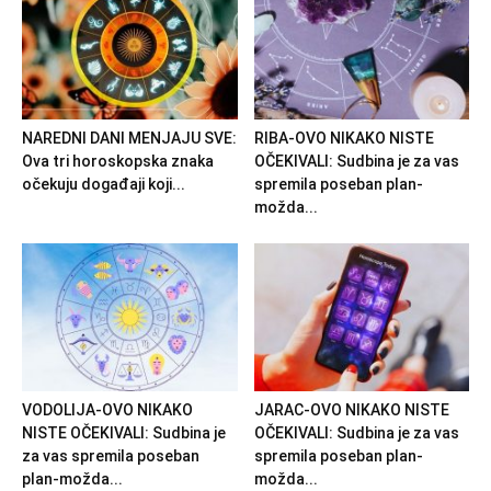
NAREDNI DANI MENJAJU SVE:
RIBA-OVO NIKAKO NISTE
Ova tri horoskopska znaka
OČEKIVALI: Sudbina je za vas
očekuju događaji koji...
spremila poseban plan-
možda...
VODOLIJA-OVO NIKAKO
JARAC-OVO NIKAKO NISTE
NISTE OČEKIVALI: Sudbina je
OČEKIVALI: Sudbina je za vas
za vas spremila poseban
spremila poseban plan-
plan-možda...
možda...