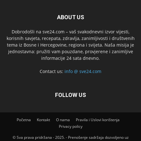
ABOUT US
Dobrodošli na sve24.com – vaš svakodnevni izvor vijesti,
korisnih savjeta, recepata, zdravlja, zanimljivosti i društvenih
tema iz Bosne i Hercegovine, regiona i svijeta. Naša misija je
jednostavna: pružiti vam pouzdane, provjerene i zanimljive
informacije 24 sata dnevno.
Contact us:
info @ sve24.com
FOLLOW US
Početna
Kontakt
O nama
Pravila i Uslovi korištenja
Privacy policy
© Sva prava pridržana - 2025. - Prenošenje sadržaja dozvoljeno uz