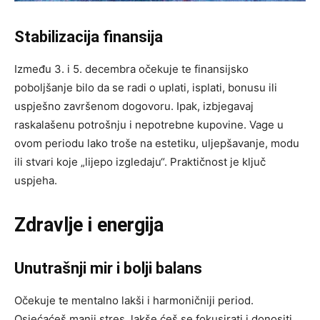
Stabilizacija finansija
Između 3. i 5. decembra očekuje te finansijsko
poboljšanje bilo da se radi o uplati, isplati, bonusu ili
uspješno završenom dogovoru. Ipak, izbjegavaj
raskalašenu potrošnju i nepotrebne kupovine. Vage u
ovom periodu lako troše na estetiku, uljepšavanje, modu
ili stvari koje „lijepo izgledaju“. Praktičnost je ključ
uspjeha.
Zdravlje i energija
Unutrašnji mir i bolji balans
Očekuje te mentalno lakši i harmoničniji period.
Osjećaćeš manji stres, lakše ćeš se fokusirati i donositi