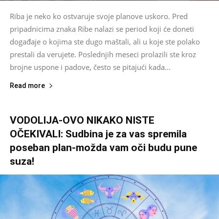
Riba je neko ko ostvaruje svoje planove uskoro. Pred
pripadnicima znaka Ribe nalazi se period koji će doneti
događaje o kojima ste dugo maštali, ali u koje ste polako
prestali da verujete. Poslednjih meseci prolazili ste kroz
brojne uspone i padove, često se pitajući kada...
Read more
VODOLIJA-OVO NIKAKO NISTE
OČEKIVALI: Sudbina je za vas spremila
poseban plan-možda vam oči budu pune
suza!