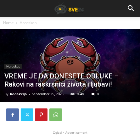
Home
Horoskop
Horoskop
VREME JE DA DONESETE ODLUKE –
Rakovi na raskrsnici života i ljubavi!
By
Redakcija
-
September 25, 2025
2648
0
Oglasi - Advertisement