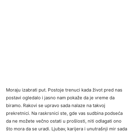
Moraju izabrati put. Postoje trenuci kada život pred nas
postavi ogledalo i jasno nam pokaže da je vreme da
biramo. Rakovi se upravo sada nalaze na takvoj
prekretnici. Na raskrsnici ste, gde vas sudbina podseća
da ne možete večno ostati u prošlosti, niti odlagati ono
što mora da se uradi. Ljubav, karijera i unutrašnji mir sada