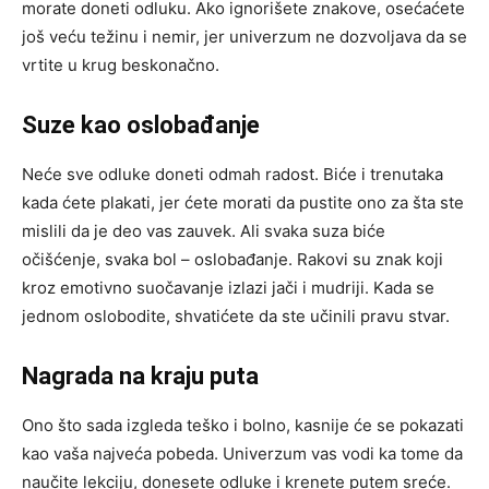
morate doneti odluku. Ako ignorišete znakove, osećaćete
još veću težinu i nemir, jer univerzum ne dozvoljava da se
vrtite u krug beskonačno.
Suze kao oslobađanje
Neće sve odluke doneti odmah radost. Biće i trenutaka
kada ćete plakati, jer ćete morati da pustite ono za šta ste
mislili da je deo vas zauvek. Ali svaka suza biće
očišćenje, svaka bol – oslobađanje. Rakovi su znak koji
kroz emotivno suočavanje izlazi jači i mudriji. Kada se
jednom oslobodite, shvatićete da ste učinili pravu stvar.
Nagrada na kraju puta
Ono što sada izgleda teško i bolno, kasnije će se pokazati
kao vaša najveća pobeda. Univerzum vas vodi ka tome da
naučite lekciju, donesete odluke i krenete putem sreće.