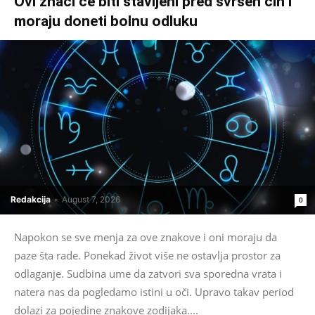
Ovi znaci će biti stavljeni pred svršen čin i
moraju doneti bolnu odluku
Redakcija
-
August 7, 2026
0
Napokon se sve menja za ove znakove i oni moraju da
paze šta rade. Ponekad život više ne ostavlja prostor za
odlaganje. Sudbina ume da zatvori sva sporedna vrata i
natera nas da pogledamo istini u oči. Upravo takav period
dolazi za pojedine znakove zodijaka....