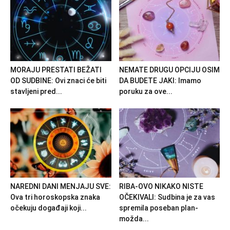
MORAJU PRESTATI BEŽATI
NEMATE DRUGU OPCIJU OSIM
OD SUDBINE: Ovi znaci će biti
DA BUDETE JAKI: Imamo
stavljeni pred...
poruku za ove...
NAREDNI DANI MENJAJU SVE:
RIBA-OVO NIKAKO NISTE
Ova tri horoskopska znaka
OČEKIVALI: Sudbina je za vas
očekuju događaji koji...
spremila poseban plan-
možda...