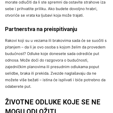
morate odlučiti da li ste spremni da ostavite strahove iza
sebe i prihvatite priliku. Ako budete dovoljno hrabri,
otvoriće se vrata ka ljubavi koja može trajati.
Partnerstva na preispitivanju
Rakovi koji su u vezama ili brakovima sada će se suočiti s
pitanjem – da li je ovo osoba s kojom želim da provedem
budućnost? Odluke koje donesete sada odrediće put
odnosa. Može doći do razgovora o budućnosti,
zajedničkim planovima ili presudnim odlukama poput
selidbe, braka ili prekida. Zvezde naglašavaju da ne
možete više bežati – istina će isplivati i biće potrebno da
odaberete put.
ŽIVOTNE ODLUKE KOJE SE NE
MOGU ODLOŽITI