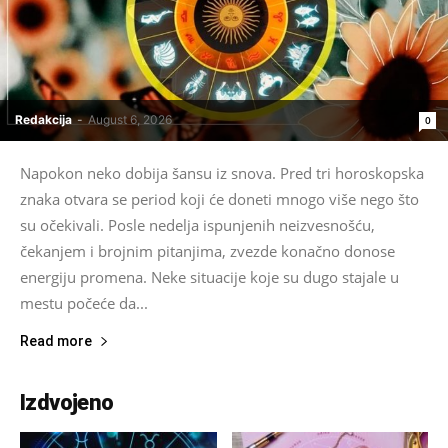
Redakcija
-
August 6, 2026
0
Napokon neko dobija šansu iz snova. Pred tri horoskopska
znaka otvara se period koji će doneti mnogo više nego što
su očekivali. Posle nedelja ispunjenih neizvesnošću,
čekanjem i brojnim pitanjima, zvezde konačno donose
energiju promena. Neke situacije koje su dugo stajale u
mestu počeće da...
Read more
Izdvojeno