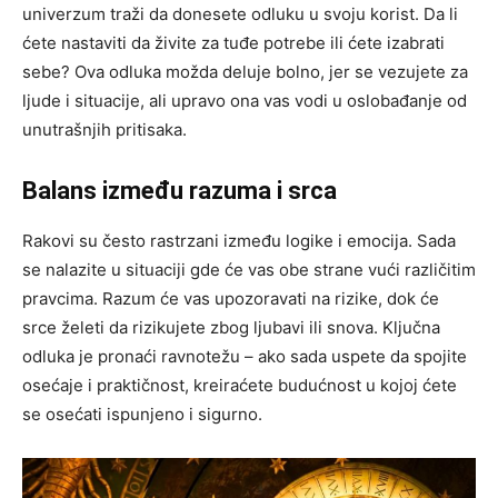
univerzum traži da donesete odluku u svoju korist. Da li
ćete nastaviti da živite za tuđe potrebe ili ćete izabrati
sebe? Ova odluka možda deluje bolno, jer se vezujete za
ljude i situacije, ali upravo ona vas vodi u oslobađanje od
unutrašnjih pritisaka.
Balans između razuma i srca
Rakovi su često rastrzani između logike i emocija. Sada
se nalazite u situaciji gde će vas obe strane vući različitim
pravcima. Razum će vas upozoravati na rizike, dok će
srce želeti da rizikujete zbog ljubavi ili snova. Ključna
odluka je pronaći ravnotežu – ako sada uspete da spojite
osećaje i praktičnost, kreiraćete budućnost u kojoj ćete
se osećati ispunjeno i sigurno.