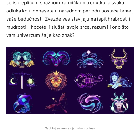
se isprepliću u snažnom karmičkom trenutku, a svaka
odluka koju donesete u narednom periodu postaće temelj
vaše budućnosti. Zvezde vas stavljaju na ispit hrabrosti i
mudrosti – hoćete li slušati svoje srce, razum ili ono što
vam univerzum šalje kao znak?
Sadržaj se nastavlja nakon oglasa