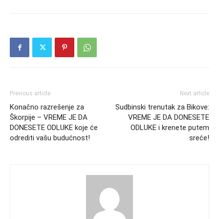
Previous article
Next article
Konačno razrešenje za
Sudbinski trenutak za Bikove:
Škorpije – VREME JE DA
VREME JE DA DONESETE
DONESETE ODLUKE koje će
ODLUKE i krenete putem
odrediti vašu budućnost!
sreće!