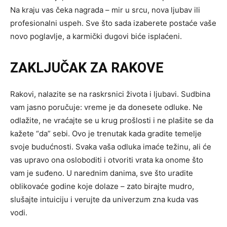
Na kraju vas čeka nagrada – mir u srcu, nova ljubav ili
profesionalni uspeh. Sve što sada izaberete postaće vaše
novo poglavlje, a karmički dugovi biće isplaćeni.
ZAKLJUČAK ZA RAKOVE
Rakovi, nalazite se na raskrsnici života i ljubavi. Sudbina
vam jasno poručuje: vreme je da donesete odluke. Ne
odlažite, ne vraćajte se u krug prošlosti i ne plašite se da
kažete “da” sebi. Ovo je trenutak kada gradite temelje
svoje budućnosti. Svaka vaša odluka imaće težinu, ali će
vas upravo ona osloboditi i otvoriti vrata ka onome što
vam je suđeno. U narednim danima, sve što uradite
oblikovaće godine koje dolaze – zato birajte mudro,
slušajte intuiciju i verujte da univerzum zna kuda vas
vodi.