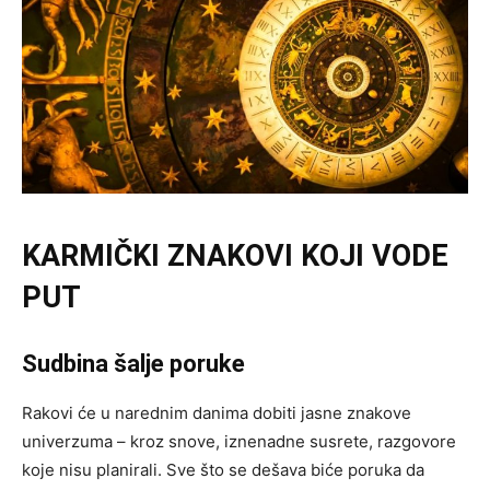
KARMIČKI ZNAKOVI KOJI VODE
PUT
Sudbina šalje poruke
Rakovi će u narednim danima dobiti jasne znakove
univerzuma – kroz snove, iznenadne susrete, razgovore
koje nisu planirali. Sve što se dešava biće poruka da