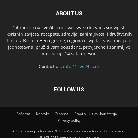
ABOUT US
Dobrodošli na sve24.com – vaš svakodnevni izvor vijesti,
korisnih savjeta, recepata, zdravlja, zanimljivosti i društvenih
tema iz Bosne i Hercegovine, regiona i svijeta. Naša misija je
jednostavna: pružiti vam pouzdane, provjerene i zanimljive
informacije 24 sata dnevno.
Contact us:
info @ sve24.com
FOLLOW US
Početna
Kontakt
O nama
Pravila i Uslovi korištenja
Privacy policy
© Sva prava pridržana - 2025. - Prenošenje sadržaja dozvoljeno uz
OBAVEZNO navođenje izvora i linka.