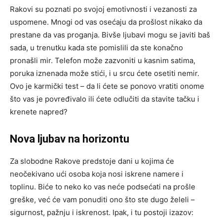
Rakovi su poznati po svojoj emotivnosti i vezanosti za
uspomene. Mnogi od vas osećaju da prošlost nikako da
prestane da vas proganja. Bivše ljubavi mogu se javiti baš
sada, u trenutku kada ste pomislili da ste konačno
pronašli mir. Telefon može zazvoniti u kasnim satima,
poruka iznenada može stići, i u srcu ćete osetiti nemir.
Ovo je karmički test – da li ćete se ponovo vratiti onome
što vas je povređivalo ili ćete odlučiti da stavite tačku i
krenete napred?
Nova ljubav na horizontu
Za slobodne Rakove predstoje dani u kojima će
neočekivano ući osoba koja nosi iskrene namere i
toplinu. Biće to neko ko vas neće podsećati na prošle
greške, već će vam ponuditi ono što ste dugo želeli –
sigurnost, pažnju i iskrenost. Ipak, i tu postoji izazov: