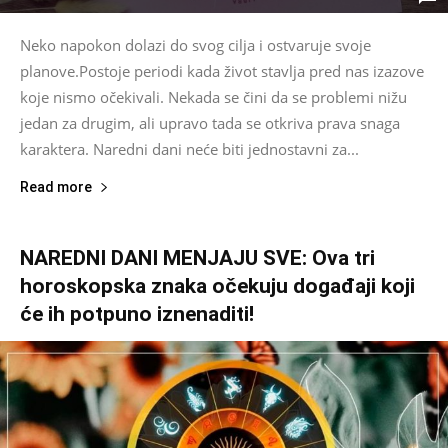
Neko napokon dolazi do svog cilja i ostvaruje svoje
planove.Postoje periodi kada život stavlja pred nas izazove
koje nismo očekivali. Nekada se čini da se problemi nižu
jedan za drugim, ali upravo tada se otkriva prava snaga
karaktera. Naredni dani neće biti jednostavni za...
Read more
NAREDNI DANI MENJAJU SVE: Ova tri
horoskopska znaka očekuju događaji koji
će ih potpuno iznenaditi!