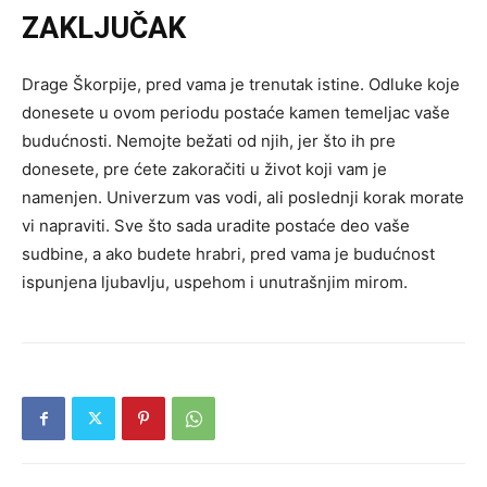
ZAKLJUČAK
Drage Škorpije, pred vama je trenutak istine. Odluke koje
donesete u ovom periodu postaće kamen temeljac vaše
budućnosti. Nemojte bežati od njih, jer što ih pre
donesete, pre ćete zakoračiti u život koji vam je
namenjen. Univerzum vas vodi, ali poslednji korak morate
vi napraviti. Sve što sada uradite postaće deo vaše
sudbine, a ako budete hrabri, pred vama je budućnost
ispunjena ljubavlju, uspehom i unutrašnjim mirom.