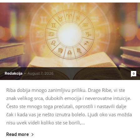
Redakcija
-
August 7, 2026
0
Riba dobija mnogo zanimljivu priliku. Drage Ribe, vi ste
znak velikog srca, dubokih emocija i neverovatne intuicije.
Često ste mnogo toga prećutali, oprostili i nastavili dalje
čak i kada vas je nešto iznutra bolelo. Ljudi oko vas možda
nisu uvek videli koliko ste se borili,...
Read more