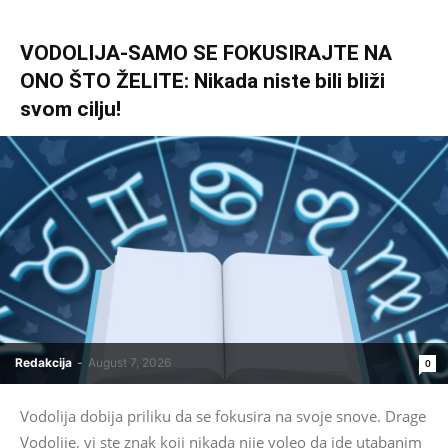
VODOLIJA-SAMO SE FOKUSIRAJTE NA
ONO ŠTO ŽELITE: Nikada niste bili bliži
svom cilju!
Redakcija
-
August 7, 2026
0
Vodolija dobija priliku da se fokusira na svoje snove. Drage
Vodolije, vi ste znak koji nikada nije voleo da ide utabanim