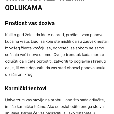
ODLUKAMA
Prošlost vas doziva
Koliko god želeli da idete napred, prošlost vam ponovo
kuca na vrata. Ljudi za koje ste mislili da su zauvek nestali
iz vašeg života vraćaju se, donoseći sa sobom ne samo
sećanja već i nove dileme. Ovo je trenutak kada morate
odlučiti da li ćete oprostiti, zatvoriti to poglavlje i krenuti
dalje, ili ćete dopustiti da vas stari obrasci ponovo uvuku
u začarani krug.
Karmički testovi
Univerzum vas stavlja na probu – ono što sada odlučite,
imaće karmičku težinu. Ako se oslobodite onoga što vas
sputava, karma će vas nagraditi, ali ako ostanete u