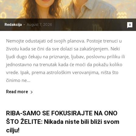
Redakcija
-
August 7, 2026
0
Nemojte odustajati od svojih planova. Postoje trenuci u
životu kada se čini da sve dolazi sa zakašnjenjem. Neki
ljudi dugo čekaju na priznanje, ljubav, poslovnu priliku ili
jednostavno na trenutak kada će moći da pokažu koliko
vrede. Ipak, prema astrološkim verovanjima, ništa što
činimo ne...
Read more
RIBA-SAMO SE FOKUSIRAJTE NA ONO
ŠTO ŽELITE: Nikada niste bili bliži svom
cilju!