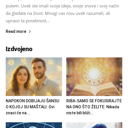
putem. Uvek ste imali svoje ideje, svoje snove i svoj način
da gledate na život. Mnogi vas nisu uvek razumeli, ali
upravo ta posebnost...
Read more
Izdvojeno
NAPOKON DOBIJAJU ŠANSU
RIBA-SAMO SE FOKUSIRAJTE
O KOJOJ SU MAŠTALI: Ovi
NA ONO ŠTO ŽELITE: Nikada
znaci će na...
niste bili bliži...