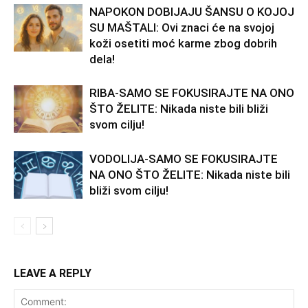
NAPOKON DOBIJAJU ŠANSU O KOJOJ
SU MAŠTALI: Ovi znaci će na svojoj
koži osetiti moć karme zbog dobrih
dela!
RIBA-SAMO SE FOKUSIRAJTE NA ONO
ŠTO ŽELITE: Nikada niste bili bliži
svom cilju!
VODOLIJA-SAMO SE FOKUSIRAJTE
NA ONO ŠTO ŽELITE: Nikada niste bili
bliži svom cilju!
LEAVE A REPLY