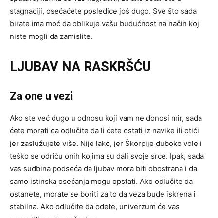
stagnaciji, osećaćete posledice još dugo. Sve što sada
birate ima moć da oblikuje vašu budućnost na način koji
niste mogli da zamislite.
LJUBAV NA RASKRŠĆU
Za one u vezi
Ako ste već dugo u odnosu koji vam ne donosi mir, sada
ćete morati da odlučite da li ćete ostati iz navike ili otići
jer zaslužujete više. Nije lako, jer Škorpije duboko vole i
teško se odriču onih kojima su dali svoje srce. Ipak, sada
vas sudbina podseća da ljubav mora biti obostrana i da
samo istinska osećanja mogu opstati. Ako odlučite da
ostanete, morate se boriti za to da veza bude iskrena i
stabilna. Ako odlučite da odete, univerzum će vas