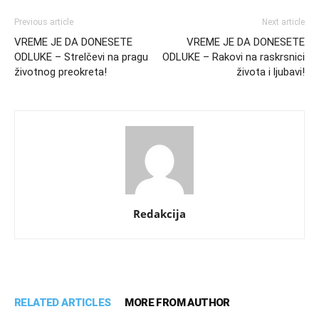
Previous article
Next article
VREME JE DA DONESETE
VREME JE DA DONESETE
ODLUKE – Strelčevi na pragu
ODLUKE – Rakovi na raskrsnici
životnog preokreta!
života i ljubavi!
Redakcija
RELATED ARTICLES
MORE FROM AUTHOR