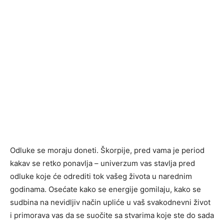
Odluke se moraju doneti. Škorpije, pred vama je period
kakav se retko ponavlja – univerzum vas stavlja pred
odluke koje će odrediti tok vašeg života u narednim
godinama. Osećate kako se energije gomilaju, kako se
sudbina na nevidljiv način upliće u vaš svakodnevni život
i primorava vas da se suočite sa stvarima koje ste do sada