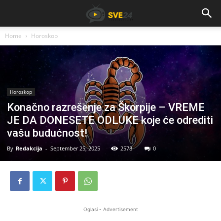
Home
Horoskop
Horoskop
Konačno razrešenje za Škorpije – VREME
JE DA DONESETE ODLUKE koje će odrediti
vašu budućnost!
By
Redakcija
-
September 25, 2025
2578
0
Oglasi - Advertisement