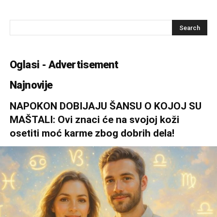
Oglasi - Advertisement
Najnovije
NAPOKON DOBIJAJU ŠANSU O KOJOJ SU
MAŠTALI: Ovi znaci će na svojoj koži
osetiti moć karme zbog dobrih dela!