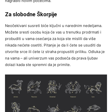
nagraditi novim počecima.
Za slobodne Škorpije
Neočekivani susreti biće ključni u narednim nedeljama.
Možete sresti osobu koja će vas u trenutku prodrmati i
probuditi u vama osećanja za koja ste mislili da više
nikada nećete osetiti. Pitanje je da li ćete se usuditi da
otvorite srce ili ćete iz straha propustiti priliku. Odluka je
na vama – ali univerzum vas podseća da prava ljubav
dolazi kada ste spremni da je primite.