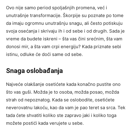
Ovo nije samo period spoljašnjih promena, već i
unutrašnje transformacije. Škorpije su poznate po tome
da imaju ogromnu unutrašnju snagu, ali često potiskuju
svoja osećanja i skrivaju ih i od sebe i od drugih. Sada je
vreme da budete iskreni – šta vas čini srećnim, šta vam
donosi mir, a šta vam crpi energiju? Kada priznate sebi
istinu, odluke će doći same od sebe.
Snaga oslobađanja
Najveće olakšanje osetićete kada konačno pustite ono
što vas guši. Možda je to osoba, možda posao, možda
strah od nepoznatog. Kada se oslobodite, osetićete
neverovatnu lakoću, kao da vam je pao teret sa srca. Tek
tada ćete shvatiti koliko ste zapravo jaki i koliko toga
možete postići kada verujete u sebe.