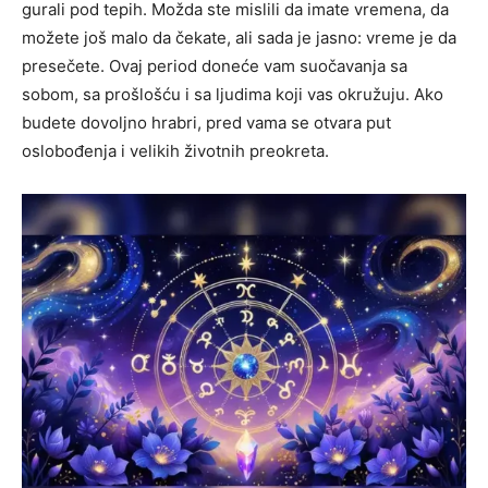
gurali pod tepih. Možda ste mislili da imate vremena, da
možete još malo da čekate, ali sada je jasno: vreme je da
presečete. Ovaj period doneće vam suočavanja sa
sobom, sa prošlošću i sa ljudima koji vas okružuju. Ako
budete dovoljno hrabri, pred vama se otvara put
oslobođenja i velikih životnih preokreta.