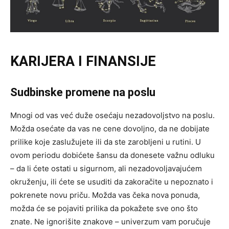
KARIJERA I FINANSIJE
Sudbinske promene na poslu
Mnogi od vas već duže osećaju nezadovoljstvo na poslu.
Možda osećate da vas ne cene dovoljno, da ne dobijate
prilike koje zaslužujete ili da ste zarobljeni u rutini. U
ovom periodu dobićete šansu da donesete važnu odluku
– da li ćete ostati u sigurnom, ali nezadovoljavajućem
okruženju, ili ćete se usuditi da zakoračite u nepoznato i
pokrenete novu priču. Možda vas čeka nova ponuda,
možda će se pojaviti prilika da pokažete sve ono što
znate. Ne ignorišite znakove – univerzum vam poručuje