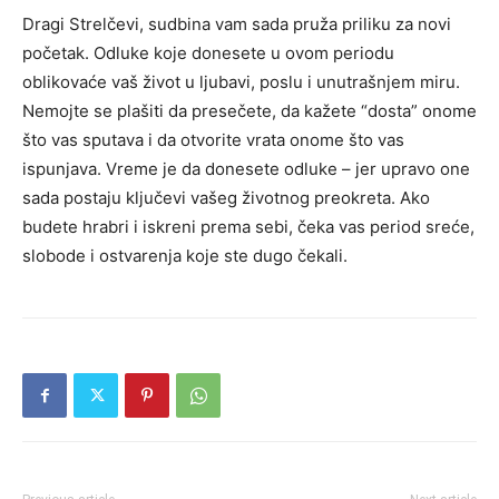
Dragi Strelčevi, sudbina vam sada pruža priliku za novi
početak. Odluke koje donesete u ovom periodu
oblikovaće vaš život u ljubavi, poslu i unutrašnjem miru.
Nemojte se plašiti da presečete, da kažete “dosta” onome
što vas sputava i da otvorite vrata onome što vas
ispunjava. Vreme je da donesete odluke – jer upravo one
sada postaju ključevi vašeg životnog preokreta. Ako
budete hrabri i iskreni prema sebi, čeka vas period sreće,
slobode i ostvarenja koje ste dugo čekali.