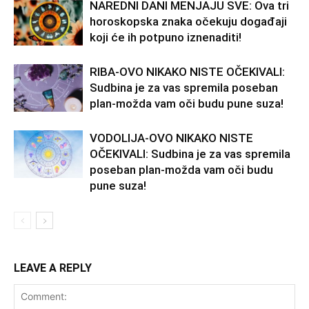
NAREDNI DANI MENJAJU SVE: Ova tri
horoskopska znaka očekuju događaji
koji će ih potpuno iznenaditi!
RIBA-OVO NIKAKO NISTE OČEKIVALI:
Sudbina je za vas spremila poseban
plan-možda vam oči budu pune suza!
VODOLIJA-OVO NIKAKO NISTE
OČEKIVALI: Sudbina je za vas spremila
poseban plan-možda vam oči budu
pune suza!
LEAVE A REPLY