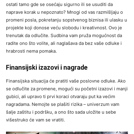
ostati tamo gde se osećaju sigurno ili se usuditi da
naprave korak u nepoznato? Mnogi od vas razmišljaju o
promeni posla, pokretanju sopstvenog biznisa ili ulasku u
projekte koji donose veću slobodu i kreativnost. Ovo je
trenutak da odlučite. Sudbina vam pruža mogućnost da
radite ono što volite, ali naglašava da bez vaše odluke i
hrabrosti nema pomaka.
Finansijski izazovi i nagrade
Finansijska situacija će pratiti vaše poslovne odluke. Ako
se odlučite za promene, mogući su početni izazovi i manji
gubici, ali upravo ti prvi koraci otvaraju put ka većim
nagradama. Nemojte se plašiti rizika – univerzum vam
šalje zaštitu i podršku, a ono što sada uložite u sebe
višestruko će vam se vratiti.