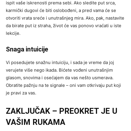
ispit vaše iskrenosti prema sebi. Ako sledite put srca,
karmički dugovi će biti oslobođeni, a pred vama će se
otvoriti vrata sreće i unutrašnjeg mira. Ako, pak, nastavite
da birate put iz straha, život će vas ponovo vraćati u iste
lekcije.
Snaga intuicije
Vi posedujete snažnu intuiciju, i sada je vreme da joj
verujete više nego ikada. Bićete vođeni unutrašnjim
glasom, snovima i osećajem da vas nešto usmerava.
Obratite pažnju na te signale – oni vam otkrivaju put koji
je pravi za vas.
ZAKLJUČAK – PREOKRET JE U
VAŠIM RUKAMA