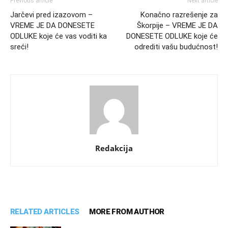
Previous article
Next article
Jarčevi pred izazovom –
Konačno razrešenje za
VREME JE DA DONESETE
Škorpije – VREME JE DA
ODLUKE koje će vas voditi ka
DONESETE ODLUKE koje će
sreći!
odrediti vašu budućnost!
Redakcija
RELATED ARTICLES
MORE FROM AUTHOR