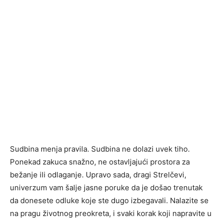
Sudbina menja pravila. Sudbina ne dolazi uvek tiho.
Ponekad zakuca snažno, ne ostavljajući prostora za
bežanje ili odlaganje. Upravo sada, dragi Strelčevi,
univerzum vam šalje jasne poruke da je došao trenutak
da donesete odluke koje ste dugo izbegavali. Nalazite se
na pragu životnog preokreta, i svaki korak koji napravite u