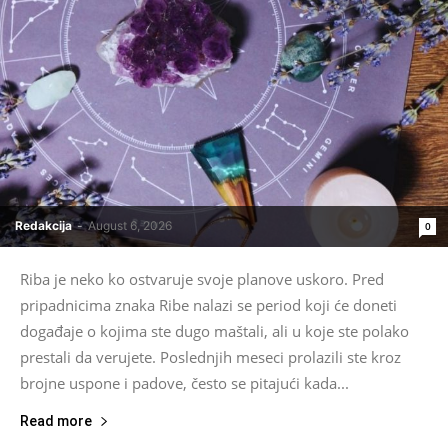
Redakcija
-
August 6, 2026
0
Riba je neko ko ostvaruje svoje planove uskoro. Pred
pripadnicima znaka Ribe nalazi se period koji će doneti
događaje o kojima ste dugo maštali, ali u koje ste polako
prestali da verujete. Poslednjih meseci prolazili ste kroz
brojne uspone i padove, često se pitajući kada...
Read more