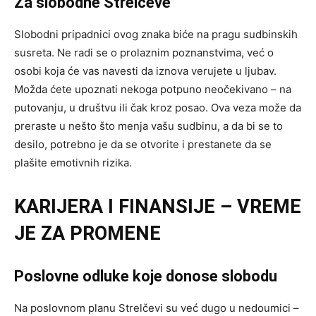
Za slobodne Strelčeve
Slobodni pripadnici ovog znaka biće na pragu sudbinskih
susreta. Ne radi se o prolaznim poznanstvima, već o
osobi koja će vas navesti da iznova verujete u ljubav.
Možda ćete upoznati nekoga potpuno neočekivano – na
putovanju, u društvu ili čak kroz posao. Ova veza može da
preraste u nešto što menja vašu sudbinu, a da bi se to
desilo, potrebno je da se otvorite i prestanete da se
plašite emotivnih rizika.
KARIJERA I FINANSIJE – VREME
JE ZA PROMENE
Poslovne odluke koje donose slobodu
Na poslovnom planu Strelčevi su već dugo u nedoumici –