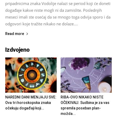
pripadnicima znaka Vodolije nalazi se period koji će doneti
događaje kakve niste mogli ni da zamislite. Poslednjih
meseci imali ste osećaj da se mnogo toga odvija sporo i da
odgovori koje tražite nikako ne dolaze....
Read more
Izdvojeno
NAREDNI DANI MENJAJU SVE:
RIBA-OVO NIKAKO NISTE
Ova tri horoskopska znaka
OČEKIVALI: Sudbina je za vas
očekuju događaji koji...
spremila poseban plan-
možda...