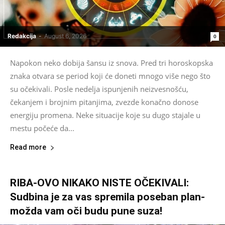
Redakcija
-
August 6, 2026
0
Napokon neko dobija šansu iz snova. Pred tri horoskopska
znaka otvara se period koji će doneti mnogo više nego što
su očekivali. Posle nedelja ispunjenih neizvesnošću,
čekanjem i brojnim pitanjima, zvezde konačno donose
energiju promena. Neke situacije koje su dugo stajale u
mestu počeće da...
Read more
RIBA-OVO NIKAKO NISTE OČEKIVALI:
Sudbina je za vas spremila poseban plan-
možda vam oči budu pune suza!