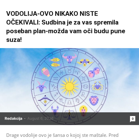
VODOLIJA-OVO NIKAKO NISTE
OČEKIVALI: Sudbina je za vas spremila
poseban plan-možda vam oči budu pune
suza!
Redakcija
-
August 6, 2026
0
Drage vodolije ovo je šansa o kojoj ste maštale. Pred