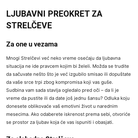
LJUBAVNI PREOKRET ZA
STRELČEVE
Za one u vezama
Mnogi Strelčevi već neko vreme osećaju da ljubavna
situacija ne ide pravcem kojim bi želeli. Možda se trudite
da sačuvate nešto što je već izgubilo smisao ili dopuštate
da vaše srce trpi zbog kompromisa koji vas guše.
Sudbina vam sada stavlja ogledalo pred oči – da li je
vreme da pustite ili da date još jednu šansu? Odluka koju
donesete oblikovaće vaš emotivni život u narednim
mesecima. Ako odaberete iskrenost prema sebi, otvoriće
se prostor za ljubav koja će vas ispuniti i obasjati.