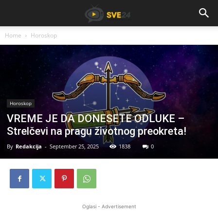
Home
Horoskop
Horoskop
VREME JE DA DONESETE ODLUKE –
Strelčevi na pragu životnog preokreta!
By
Redakcija
-
September 25, 2025
1838
0
Oglasi - Advertisement