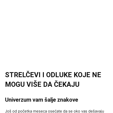
STRELČEVI I ODLUKE KOJE NE
MOGU VIŠE DA ČEKAJU
Univerzum vam šalje znakove
Još od početka meseca osećate da se oko vas dešavaju