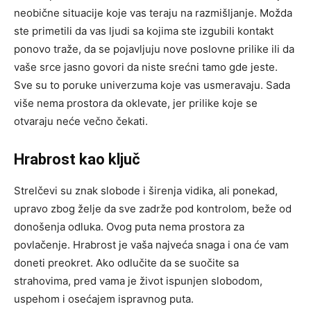
neobične situacije koje vas teraju na razmišljanje. Možda
ste primetili da vas ljudi sa kojima ste izgubili kontakt
ponovo traže, da se pojavljuju nove poslovne prilike ili da
vaše srce jasno govori da niste srećni tamo gde jeste.
Sve su to poruke univerzuma koje vas usmeravaju. Sada
više nema prostora da oklevate, jer prilike koje se
otvaraju neće večno čekati.
Hrabrost kao ključ
Strelčevi su znak slobode i širenja vidika, ali ponekad,
upravo zbog želje da sve zadrže pod kontrolom, beže od
donošenja odluka. Ovog puta nema prostora za
povlačenje. Hrabrost je vaša najveća snaga i ona će vam
doneti preokret. Ako odlučite da se suočite sa
strahovima, pred vama je život ispunjen slobodom,
uspehom i osećajem ispravnog puta.